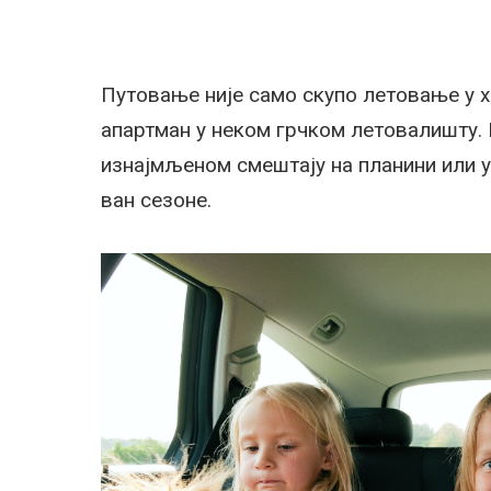
Путовање није само скупо летовање у хо
апартман у неком грчком летовалишту. 
изнајмљеном смештају на планини или 
ван сезоне.