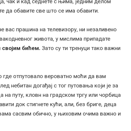
да, чак и кад седнете с њима, једним делом
те да обавите све што се има обавити.
ине вас прашина на телевизору, ни незаливено
свакодневног живота, у мислима припадате
 својим бићем.
Зато су ти тренуци тако важни
ло где отпутовало вероватно моћи да вам
лед небитан догађај с тог путовања који је за
а на путу, кловн на градском тргу или чорбица
вити док стигнете кући, али, без бриге, деца
 вама сасвим обично, у њиховим очима важно и