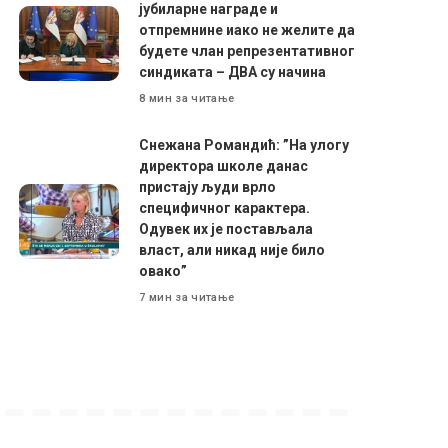
јубиларне награде и
отпремнине иако не желите да
будете члан репрезентативног
синдиката – ДВА су начина
8 мин за читање
Снежана Романдић: ”На улогу
директора школе данас
пристају људи врло
специфичног карактера.
Одувек их је постављала
власт, али никад није било
овако”
7 мин за читање