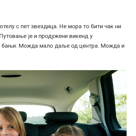
телу с пет звездица. Не мора то бити чак ни
Путовање је и продужени викенд у
у бањи. Можда мало даље од центра. Можда и