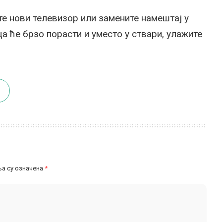
те нови телевизор или замените намештај у
ца ће брзо порасти и уместо у ствари, улажите
а су означена
*