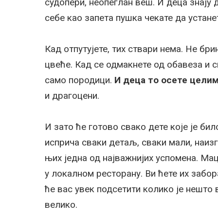
судопери, неопеглан веш. И деца знају 
себе као запета пушка чекате да устане
Кад отпутујете, тих ствари нема. Не бр
цвеће. Кад се одмакнете од обавеза и 
само породици.
И деца то осете целим
и драгоцени.
И зато ће готово свако дете које је би
исприча сваки детаљ, сваки мали, наизг
њих једна од најважнијих успомена. Мац
у локалном ресторану. Ви ћете их забора
ће вас увек подсетити колико је нешто
велико.