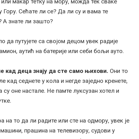
 или макар тетку на мору, можда тек сваке
 Гору. Сећате ли се? Да ли су и вама те
? А знате ли зашто?
ло да путујете са својом децом увек радије
амион, аутић на батерије или себи бољи ауто.
е кад деца знају да сте само њихови.
Они то
ле кад седнете у кола и негде заједно кренете,
да су оне настале. Не памте луксузан хотел и
тке.
а на то да ли радите или сте на одмору, увек је
 машини, прашина на телевизору, судови у