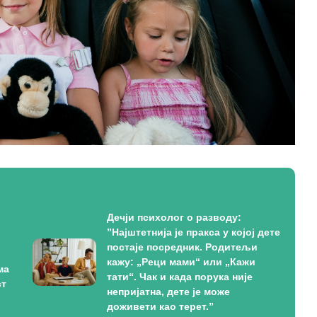
Дечји психолог о разводу:
”Најштетнија је пракса у којој дете
постаје посредник. Родитељи
кажу: „Реци мами“ или „Кажи
ма
тати“. Чак и када порука није
ст
непријатна, дете је може
доживети као терет.”