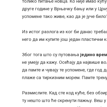
толико питање новца. Ко није имао кућу
друге године у Врњачку бању или у Црну
успомене тако живе, као да је јуче било
Из истог разлога из ког би данас треба
него да им купите још један пластични к
Због тога што су путовања
једино врем
не умеју да кажу. Осећају да највише во
да памте и чувају те успомене, где год 
плаже са тиркизним морем. Памте трену
Размислите. Кад сте код куће, без обзир
ту нешто што ће скренути пажњу. Веш у