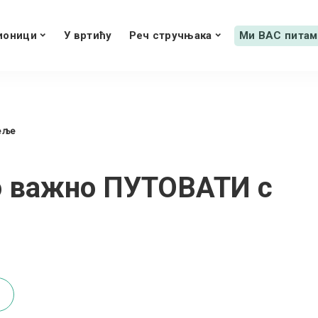
ионици
У вртићу
Реч стручњака
Ми ВАС питам
еље
ко важно ПУТОВАТИ с