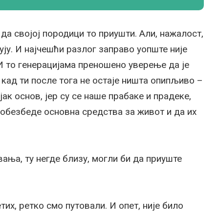
да својој породици то приушти. Али, нажалост,
ују. И најчешћи разлог заправо уопште није
И то генерацијама преношено уверење да је
 кад ти после тога не остаје ништа опипљиво –
ак основ, јер су се наше прабаке и прадеке,
 обезбеде основна средства за живот и да их
вања, ту негде близу, могли би да приуште
их, ретко смо путовали. И опет, није било