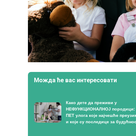
Можда ће вас интересовати
Како дете да преживи у
НЕФУНКЦИОНАЛНОЈ породици:
ПЕТ улога које најчешће преузи
и које су последице за будућно