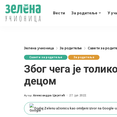
Вести
За родитеље
У уч
Зелена учионица
За родитеље
Савети за родит
Савети за родитеље
За родитеље
Због чега је толи
децом
Александра Цвјетић
27. јул 2022.
Аутор:
Posted
by
Dodaj Zelenu učionicu kao omiljeni izvor na Google-u