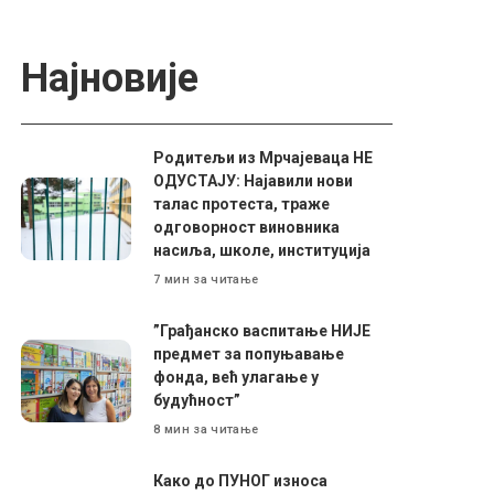
Најновије
Родитељи из Мрчајеваца НЕ
ОДУСТАЈУ: Најавили нови
талас протеста, траже
одговорност виновника
насиља, школе, институција
7 мин за читање
”Грађанско васпитање НИЈЕ
предмет за попуњавање
фонда, већ улагање у
будућност”
8 мин за читање
Како до ПУНОГ износа