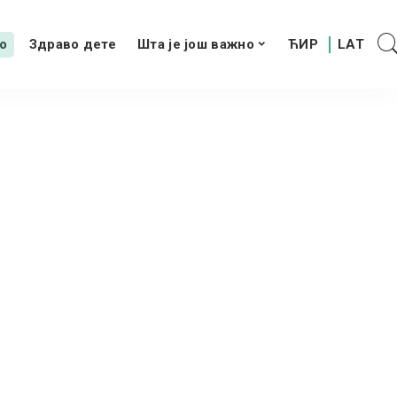
о
Здраво дете
Шта је још важно