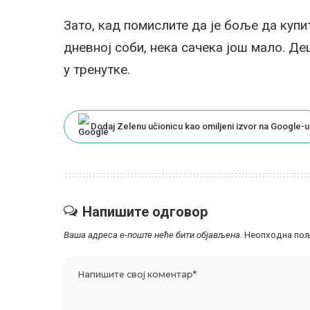
Зато, кад помислите да је боље да купи
дневној соби, нека сачека још мало. Де
у тренутке.
Dodaj Zelenu učionicu kao omiljeni izvor na Google-u
Напишите одговор
Ваша адреса е-поште неће бити објављена.
Неопходна пољ