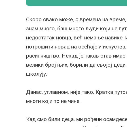
Скоро свако може, с времена на време, 
знам много, баш много људи који не пут
недостатак новца, већ немање навике. 
потрошити новац на осећаје и искуства,
расипништво. Некад је такав став имао ј
велики број њих, борили да својој деци
школују.
Данас, углавном, није тако. Кратка путо
многи који то не чине.
Кад смо били деца, ми рођени осамдесет