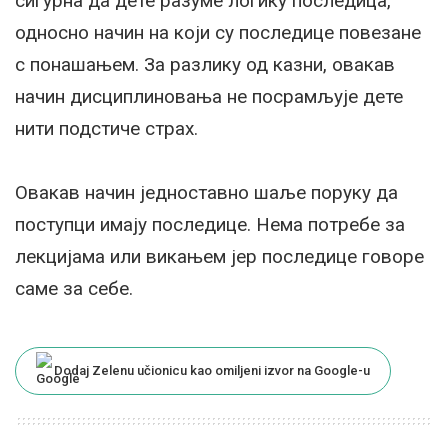
сигурна да дете разуме логику последица,
односно начин на који су последице повезане
с понашањем. За разлику од казни, овакав
начин дисциплиновања не посрамљује дете
нити подстиче страх.
Овакав начин једноставно шаље поруку да
поступци имају последице. Нема потребе за
лекцијама или викањем јер последице говоре
саме за себе.
Dodaj Zelenu učionicu kao omiljeni izvor na Google-u