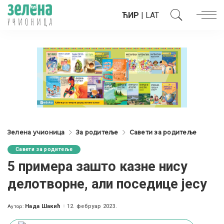
ЋИР
|
LAT
Зелена учионица
За родитеље
Савети за родитеље
Савети за родитеље
5 примера зашто казне нису
делотворне, али поседице јесу
Нада Шакић
12. фебруар 2023.
Аутор:
Posted
by