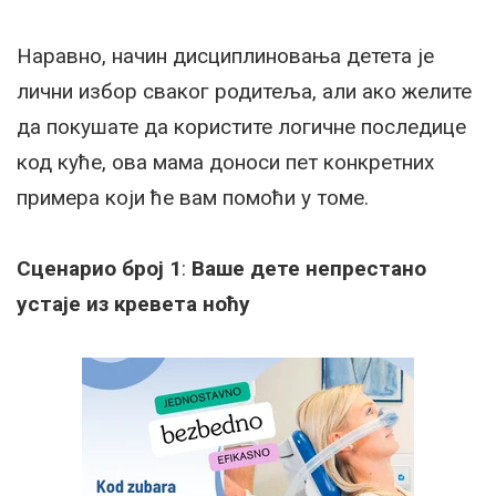
Наравно, начин дисциплиновања детета је
лични избор сваког родитеља, али ако желите
да покушате да користите логичне последице
код куће, ова мама доноси пет конкретних
примера који ће вам помоћи у томе.
Сценарио број 1
:
Ваше дете непрестано
устаје из кревета ноћу