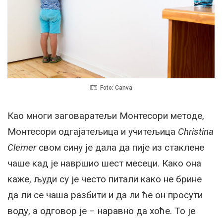
Foto: Canva
Као многи заговаратељи Монтесори методе,
Монтесори одгајатељица и учитељица
Christina
Clemer
свом сину је дала да пије из стаклене
чаше кад је навршио шест месеци. Како она
каже, људи су је често питали како не брине
да ли се чаша разбити и да ли ће он просути
воду, а одговор је – наравно да хоће. То је