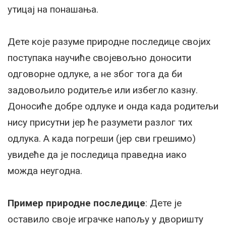
утицај на понашања.
Дете које разуме природне последице својих
поступака научиће својевољно доносити
одговорне одлуке, а не због тога да би
задовољило родитеље или избегло казну.
Доносиће добре одлуке и онда када родитељи
нису присутни јер ће разумети разлог тих
одлука. А када погреши (јер сви грешимо)
увидеће да је последица праведна иако
можда неугодна.
Пример природне последице
: Дете је
оставило своје играчке напољу у дворишту