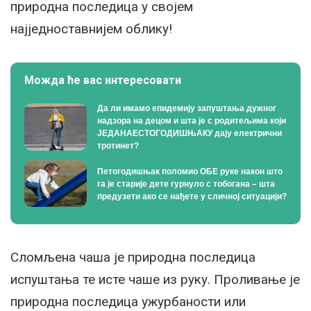
природна последица у својем
најједноставнијем облику!
Можда ће вас интересовати
Да ли имамо епидемију запуштања дужног
надзора на децом и шта је с родитељима који
ЈЕДАНАЕСТОГОДИШЊАКУ дају електрични
тротинет?
Петогодишњак поломио ОБЕ руке након што
га је старије дете гурнуло с тобогана – шта
предузети ако се нађете у сличној ситуацији?
Сломљена чаша је природна последица
испуштања те исте чаше из руку. Проливање је
природна последица ужурбаности или