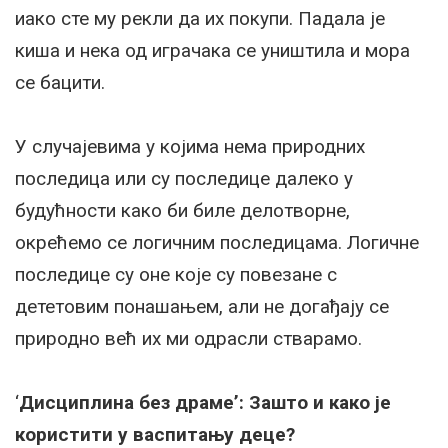
иако сте му рекли да их покупи. Падала је
киша и нека од играчака се уништила и мора
се бацити.
У случајевима у којима нема природних
последица или су последице далеко у
будућности како би биле делотворне,
окрећемо се логичним последицама. Логичне
последице су оне које су повезане с
дететовим понашањем, али не догађају се
природно већ их ми одрасли стварамо.
‘
Дисциплина без драме’: Зашто и како је
користити у васпитању деце?