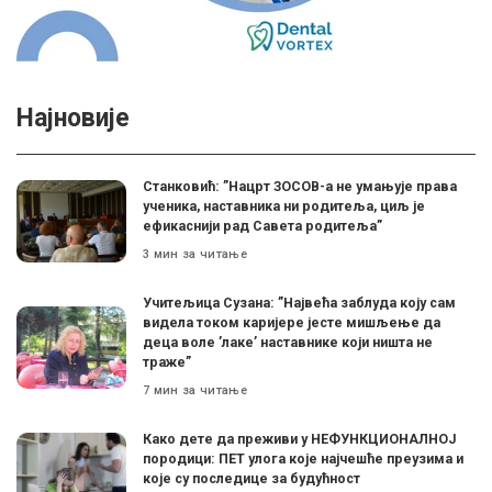
Најновије
Станковић: ”Нацрт ЗОСОВ-а не умањује права
ученика, наставника ни родитеља, циљ је
ефикаснији рад Савета родитеља”
3 мин за читање
Учитељица Сузана: ”Највећа заблуда коју сам
видела током каријере јесте мишљење да
деца воле ’лаке’ наставнике који ништа не
траже”
7 мин за читање
Како дете да преживи у НЕФУНКЦИОНАЛНОЈ
породици: ПЕТ улога које најчешће преузима и
које су последице за будућност