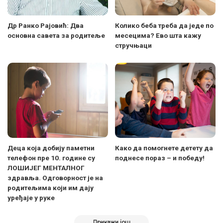
Др Ранко Рајовић: Два
Колико беба треба да једе по
основна савета за родитеље
месецима? Ево шта кажу
стручњаци
Деца која добију паметни
Како да помогнете детету да
телефон пре 10. године су
поднесе пораз – и победу!
ЛОШИЈЕГ МЕНТАЛНОГ
здравља. Одговорност је на
родитељима који им дају
уређаје у руке
Прикажи још