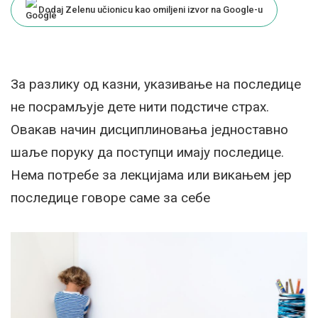
Dodaj Zelenu učionicu kao omiljeni izvor na Google-u
За разлику од казни, указивање на последице
не посрамљује дете нити подстиче страх.
Овакав начин дисциплиновања једноставно
шаље поруку да поступци имају последице.
Нема потребе за лекцијама или викањем јер
последице говоре саме за себе