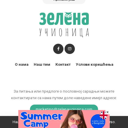
О нама
Наш тим
Контакт
Услови коришћења
За питања или предлоге о пословној сарадњи можете
контактирати са нама путем доле наведене имејл адресе:
marketing@zelenaucionica.com
×
Наш вебсајт користи колачиће да побољша ваше искуство.