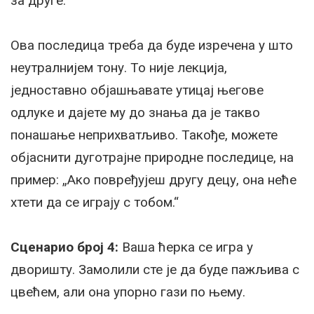
за друге.
Ова последица треба да буде изречена у што
неутралнијем тону. То није лекција,
једноставно објашњавате утицај његове
одлуке и дајете му до знања да је такво
понашање неприхватљиво. Такође, можете
објаснити дуготрајне природне последице, на
пример: „Ако повређујеш другу децу, она неће
хтети да се играју с тобом.“
Сценарио број 4:
Ваша ћерка се игра у
дворишту. Замолили сте је да буде пажљива с
цвећем, али она упорно гази по њему.