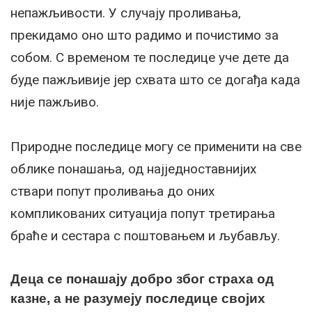
непажљивости. У случају проливања,
прекидамо оно што радимо и почистимо за
собом. С временом те последице уче дете да
буде пажљивије јер схвата што се догађа када
није пажљиво.
Природне последице могу се применити на све
облике понашања, од најједноставнијих
ствари попут проливања до оних
компликованих ситуација попут третирања
браће и сестара с поштовањем и љубављу.
Деца се понашају добро због страха од
казне, а не разумеју последице својих