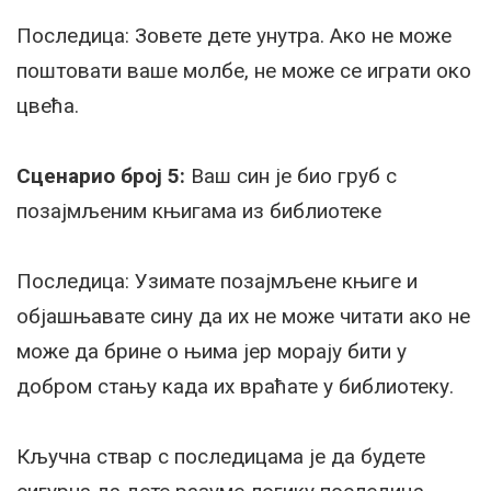
Последица: Зовете дете унутра. Ако не може
поштовати ваше молбе, не може се играти око
цвећа.
Сценарио број 5:
Ваш син је био груб с
позајмљеним књигама из библиотеке
Последица: Узимате позајмљене књиге и
објашњавате сину да их не може читати ако не
може да брине о њима јер морају бити у
добром стању када их враћате у библиотеку.
Кључна ствар с последицама је да будете