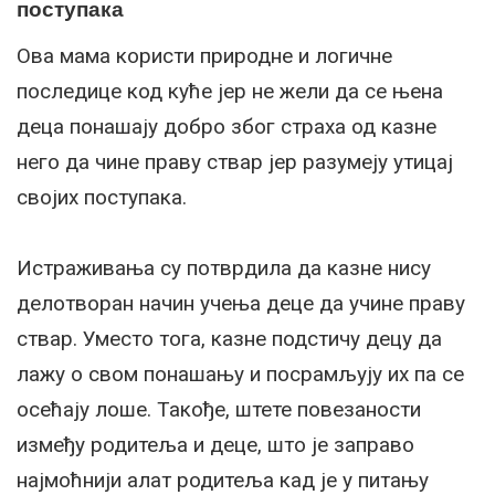
поступака
Ова мама користи природне и логичне
последице код куће јер не жели да се њена
деца понашају добро због страха од казне
него да чине праву ствар јер разумеју утицај
својих поступака.
Истраживања су потврдила да казне нису
делотворан начин учења деце да учине праву
ствар. Уместо тога, казне подстичу децу да
лажу о свом понашању и посрамљују их па се
осећају лоше. Такође, штете повезаности
између родитеља и деце, што је заправо
најмоћнији алат родитеља кад је у питању