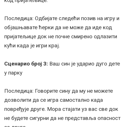
код пријатељице.
Последица: Одбијате следећи позив на игру и
објашњавате ћерки да не може да иде код
пријатељице док не почне смирено одлазити
кући када је игри крај.
Сценарио број 3:
Ваш син је ударио дуго дете
у парку
Последица: Говорите сину да му не можете
дозволити да се игра самостално када
повређује друге. Мора стајати уз вас све док
не будете сигурни да не представља опасност