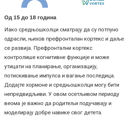
Од 15 до 18 година
Иако средњошколци сматрају да су потпуно
одрасли, њихов префронталан кортекс и даље
се развија. Префронтални кортекс
контролише когнитивне функције и може
утицати на планирање, организацију,
потискивање импулса и вагање последица.
Додајте хормоне и средњошколци могу бити
непредвидљиви. У овом осетљивом периоду
веома је важно да родитељи подучавају и
моделирају добре навике свог детета.