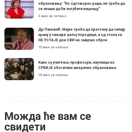
образовању: ”Ко одговорно ради, не треба да
се плаши да ће изгубити лиценцу”
3 мин за читање
Др Пановић: Мајке треба да престану да сипају
храну у тањире целој породици, а од стола се
НЕ УСТАЈЕ док СВИ не заврше оброк
10 мин за читање
Како су учитељи, професори, научници из
СРБИЈЕ обогатили америчко образовање
10 мин за читање
Можда ће вам се
свидети