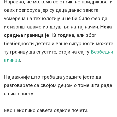
Наравно, не можемо се стриктно придржавати
ових препорука јер су деца данас заиста
усмерена на технологију и не би било фер да
их изопштавамо из друштва на тај начин.
Нека
средња граница је 13 година
, али због
безбедности детета и ваше сигурности можете
ту границу да спустите, стоји на сајту
Безбедни
клинци
.
Најважније што треба да урадите јесте да
разговарате са својом децом о томе шта раде
на интернету.
Ево неколико савета одакле почети.