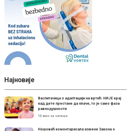
Најновије
Васпитачица о адаптацији на вртић: НИЈЕ крај
кад дете престане да плаче, то је само фаза
равнодушности
10 мин за читање
Нешовић коментарисала измене Закона о