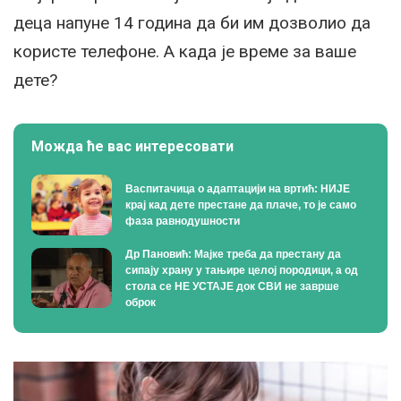
деца напуне 14 година да би им дозволио да
користе телефоне. А када је време за ваше
дете?
Можда ће вас интересовати
Васпитачица о адаптацији на вртић: НИЈЕ
крај кад дете престане да плаче, то је само
фаза равнодушности
Др Пановић: Мајке треба да престану да
сипају храну у тањире целој породици, а од
стола се НЕ УСТАЈЕ док СВИ не заврше
оброк