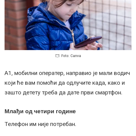
Foto: Canva
A1, мобилни оператер, направио је мали водич
који ће вам помоћи да одлучите када, како и
зашто детету треба да дате први смартфон.
Млађи од четири године
Телефон им није потребан.