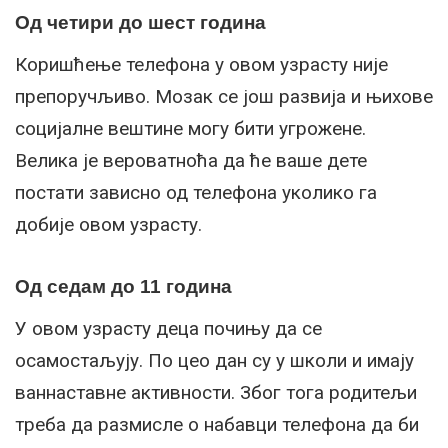
Од четири до шест година
Коришћење телефона у овом узрасту није
препоручљиво. Мозак се још развија и њихове
социјалне вештине могу бити угрожене.
Велика је вероватноћа да ће ваше дете
постати зависно од телефона уколико га
добије овом узрасту.
Од седам до 11 година
У овом узрасту деца почињу да се
осамостаљују. По цео дан су у школи и имају
ваннаставне активности. Због тога родитељи
треба да размисле о набавци телефона да би