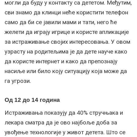
могли да буду у контакту са дететом. Међутим,
сви знамо да клинци неће користити телефон
само да би се јавили мами и тати, него ће
желети да играју игрице и користе апликације
за истраживање својих интересовања. У овом
узрасту на родитељима је да дете науче како
да користе интернет и како да препознају
насиље или било коју ситуацију која може да
га угрози.
Од 12 до 14 година
Истраживања показују да 40% стручњака и
лекара сматра да је ово најбоље доба за
увођење технологије у живот детета. Што се