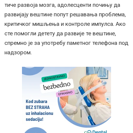
тиче развоја мозга, адолесценти почињу да
развијају вештине попут решавања проблема,
критичког мишљења и контроле импулса. Ако
сте помогли детету да развије те вештине,
спремно је за употребу паметног телефона под
надзором.