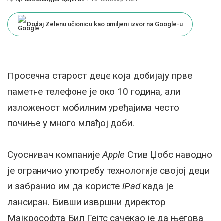
Posted
by
Dodaj Zelenu učionicu kao omiljeni izvor na Google-u
Просечна старост деце која добијају прве
паметне телефоне је око 10 година, али
изложеност мобилним уређајима често
почиње у много млађој доби.
Суоснивач компаније
Apple
Стив Џобс наводно
је ограничио употребу технологије својој деци
и забранио им да користе
iPad
када је
лансиран. Бивши извршни директор
Мајкрософта Бил Гејтс сачекао је да његова