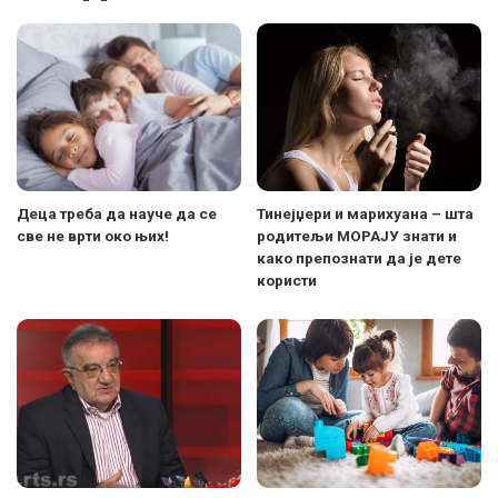
Деца треба да науче да се
Тинејџери и марихуана – шта
све не врти око њих!
родитељи МОРАЈУ знати и
како препознати да је дете
користи