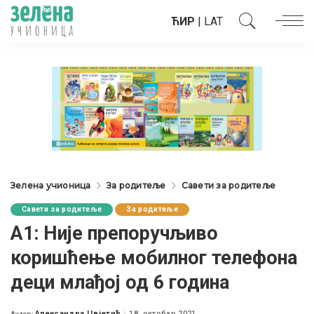
ЋИР
|
LAT
Зелена учионица
За родитеље
Савети за родитеље
Савети за родитеље
За родитеље
А1: Није препоручљиво
коришћење мобилног телефона
деци млађој од 6 година
Александра Цвјетић
18. октобар 2021.
Аутор: