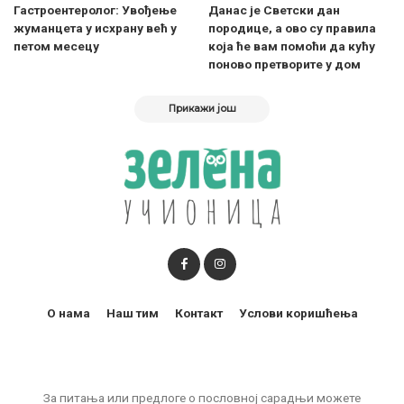
Гастроентеролог: Увођење
Данас је Светски дан
жуманцета у исхрану већ у
породице, а ово су правила
петом месецу
која ће вам помоћи да кућу
поново претворите у дом
Прикажи још
О нама
Наш тим
Контакт
Услови коришћења
За питања или предлоге о пословној сарадњи можете