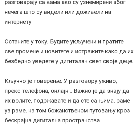
разговарају са вама ако су узнемирени због
нечега што су видели или доживели на
интернету.
Останите у току. Будите укључени и пратите
све промене и новитете и истражите како да их
безбедно уведете у дигиталан свет своје деце.
Кључно је поверење. У разговору уживо,
преко телефона, онлајн… Важно је да знају да
их волите, подржавате и да сте са њима, раме
уз раме, на том божанственом путовању кроз
бескрајна дигитална пространства.