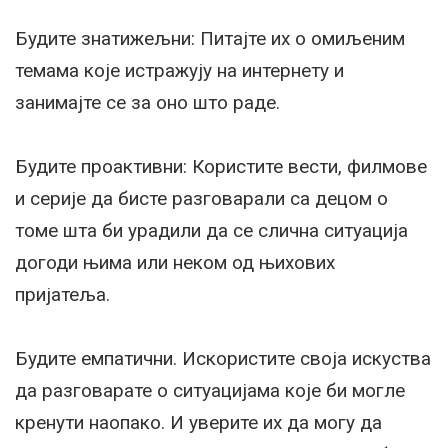
Будите знатижељни: Питајте их о омиљеним
темама које истражују на интернету и
занимајте се за оно што раде.
Будите проактивни: Користите вести, филмове
и серије да бисте разговарали са децом о
томе шта би урадили да се слична ситуација
догоди њима или неком од њихових
пријатеља.
Будите емпатични. Искористите своја искуства
да разговарате о ситуацијама које би могле
кренути наопако. И уверите их да могу да