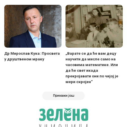
Др Мирослав Кука: Просвета
„Варате се да ће вам децу
у друштвеном мраку
научити да мисле само на
часовима математике. Или
да ће свет икада
прекројавати они по чијој је
мери скројен“
Прикажи још