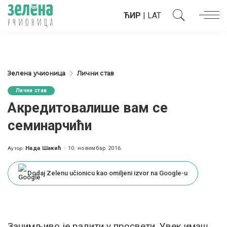
ЋИР
|
LAT
Зелена учионица
Лични став
Лични став
Акредитовалише вам се
семинарчићи
Нада Шакић
10. новембар 2016.
Аутор:
Posted
by
Dodaj Zelenu učionicu kao omiljeni izvor na Google-u
Занимљиво је радити у просвети. Увек имаш