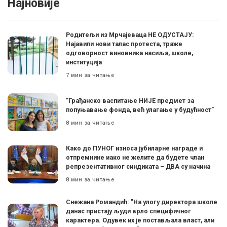
Најновије
Родитељи из Мрчајеваца НЕ ОДУСТАЈУ:
Најавили нови талас протеста, траже
одговорност виновника насиља, школе,
институција
7 мин за читање
”Грађанско васпитање НИЈЕ предмет за
попуњавање фонда, већ улагање у будућност”
8 мин за читање
Како до ПУНОГ износа јубиларне награде и
отпремнине иако не желите да будете члан
репрезентативног синдиката – ДВА су начина
8 мин за читање
Снежана Романдић: ”На улогу директора школе
данас пристају људи врло специфичног
карактера. Одувек их је постављала власт, али