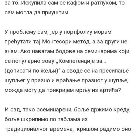
за то. Искупила сам се кафом и ратлуком, то
сам могла да приуштим.
У проблему сам, јер у портфолиу морам
прећутати тај Монтесори метод, а за други не
знам. Ако наватам бодове на семинарима који
се популарно зову ,,Компетенције за…
(дописати по жељи)“ а своде се на пресипање
шупљег у празно и враћање празног у шупље,
можда могу да прикријем мрљу из вртића?
И сад, тако осеминарени, боље држимо креду,
боље шкрипимо по таблама из
традиционалног времена, кришом радимо оно