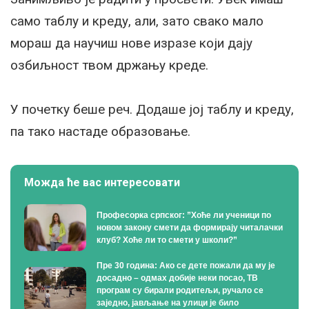
само таблу и креду, али, зато свако мало
мораш да научиш нове изразе који дају
озбиљност твом држању креде.
У почетку беше реч. Додаше јој таблу и креду,
па тако настаде образовање.
Можда ће вас интересовати
Професорка српског: ”Хоће ли ученици по
новом закону смети да формирају читалачки
клуб? Хоће ли то смети у школи?”
Пре 30 година: Ако се дете пожали да му је
досадно – одмах добије неки посао, ТВ
програм су бирали родитељи, ручало се
заједно, јављање на улици је било