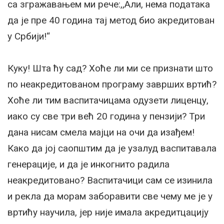
са згражавањем ми рече:,,Али, нема података
да је пре 40 година тај метод био акредитован
у Србији!“
Куку! Шта ћу сад? Хоће ли ми се признати што
по неакредитованом програму заврших вртић?
Хоће ли тим васпитачицама одузети лиценцу,
иако су све три већ 20 година у пензији? Три
дана нисам смела мајци на очи да изађем!
Како да јој саопштим да је узалуд васпитавала
генерације, и да је инкогнито радила
неакредитовано? Васпитачици сам се изинила
и рекла да морам заборавити све чему ме је у
вртићу научила, јер није имала акредитцацију