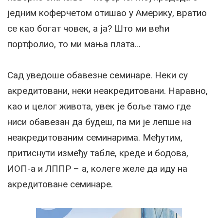
једним коферчетом отишао у Америку, вратио
се као богат човек, а ја? Што ми већи
портфолио, то ми мања плата…
Сад уведоше обавезне семинаре. Неки су
акредитовани, неки неакредитовани. Наравно,
као и целог живота, увек је боље тамо где
ниси обавезан да будеш, па ми је лепше на
неакредитованим семинарима. Међутим,
притиснути између табле, креде и бодова,
ИОП-а и ЛППР – а, колеге желе да иду на
акредитоване семинаре.