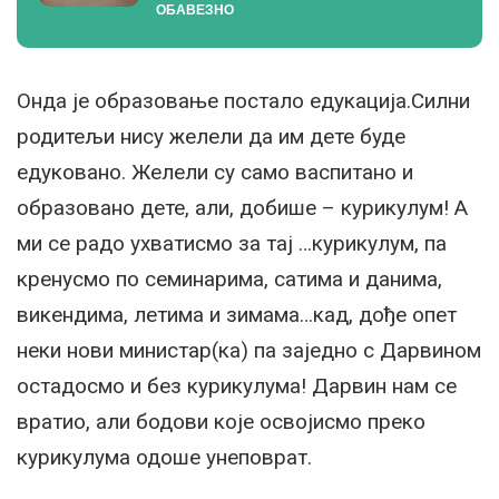
ОБАВЕЗНО
Онда је образовање постало едукација.Силни
родитељи нису желели да им дете буде
едуковано. Желели су само васпитано и
образовано дете, али, добише – курикулум! А
ми се радо ухватисмо за тај …курикулум, па
кренусмо по семинарима, сатима и данима,
викендима, летима и зимама…кад, дође опет
неки нови министар(ка) па заједно с Дарвином
остадосмо и без курикулума! Дарвин нам се
вратио, али бодови које освојисмо преко
курикулума одоше унеповрат.