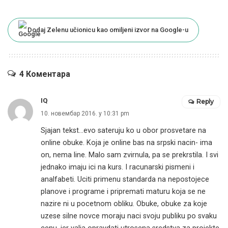
Dodaj Zelenu učionicu kao omiljeni izvor na Google-u
4 Коментара
IQ
Reply
10. новембар 2016. у 10:31 pm
Sjajan tekst…evo sateruju ko u obor prosvetare na
online obuke. Koja je online bas na srpski nacin- ima
on, nema line. Malo sam zvirnula, pa se prekrstila. I svi
jednako imaju ici na kurs. I racunarski pismeni i
analfabeti. Uciti primenu standarda na nepostojece
planove i programe i pripremati maturu koja se ne
nazire ni u pocetnom obliku. Obuke, obuke za koje
uzese silne novce moraju naci svoju publiku po svaku