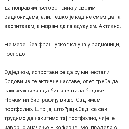
да поправим његовог сина у својим
радионицама, али, тешко је кад не смем да га
васпитавам, а морам да га едукујем. Активно.
Не мере без француског кључа у радионици,
господо!
Одједном, испостави се да су ми нестали
бодови из те активне наставе, опет треба да
сам неактивна да бих наватала бодове.
Немам ни биографију више. Сад имам
портфолио. Што ја, што ђаци.Сад се сви
трудимо да накитимо тај портфолио, чије је
изворно значење – коферче! Мој прадеда с