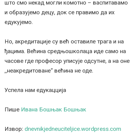
што смо некад могли комотно – васпитавамо
и образујемо децу, док се правимо да их
едукујемо.
Но, акредитације су већ оставиле трага и на
ђацима. Већина средњошколаца иде само на
часове где професор уписује одсутне, а на оне
,,неакредитоване“ већина не оде.
Успела нам едукацција
Пише
Ивана Бошњак Бошњак
Извор:
dnevnikjedneuciteljice.wordpress.com