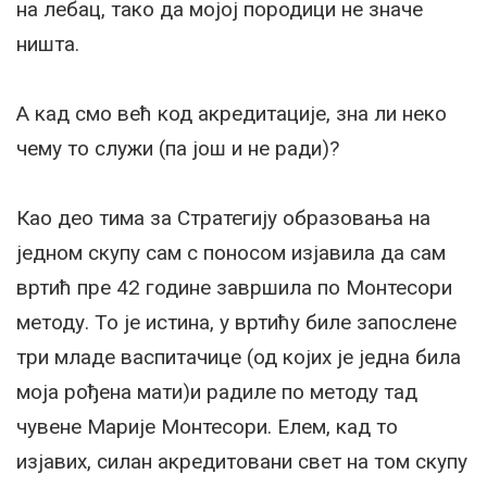
на лебац, тако да мојој породици не значе
ништа.
А кад смо већ код акредитације, зна ли неко
чему то служи (па још и не ради)?
Као део тима за Стратегију образовања на
једном скупу сам с поносом изјавила да сам
вртић пре 42 године завршила по Монтесори
методу. То је истина, у вртићу биле запослене
три младе васпитачице (од којих је једна била
моја рођена мати)и радиле по методу тад
чувене Марије Монтесори. Елем, кад то
изјавих, силан акредитовани свет на том скупу