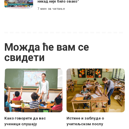
никад није било овако”
7 мин за читање
Можда ће вам се
свидети
Kако говорити да вас
Истине и заблуде о
ученици слушају
учитељском послу