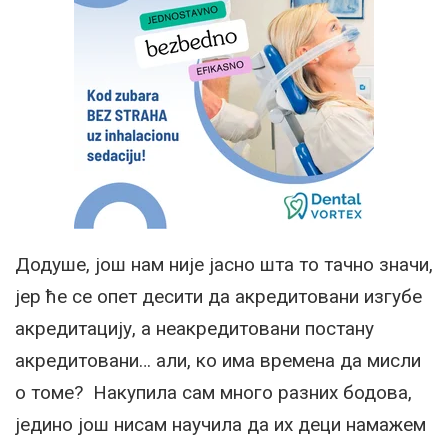
Додуше, још нам није јасно шта то тачно значи,
јер ће се опет десити да акредитовани изгубе
акредитацију, а неакредитовани постану
акредитовани… али, ко има времена да мисли
о томе? Накупила сам много разних бодова,
једино још нисам научила да их деци намажем