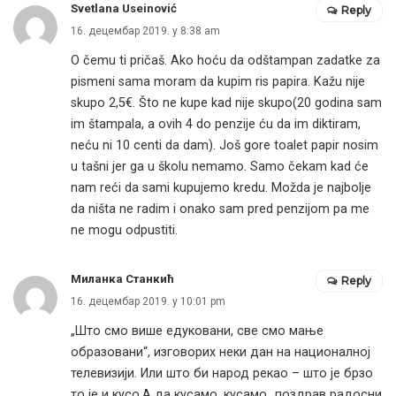
Svetlana Useinović
Reply
16. децембар 2019. у 8:38 am
O čemu ti pričaš. Ako hoću da odštampan zadatke za
pismeni sama moram da kupim ris papira. Kažu nije
skupo 2,5€. Što ne kupe kad nije skupo(20 godina sam
im štampala, a ovih 4 do penzije ću da im diktiram,
neću ni 10 centi da dam). Još gore toalet papir nosim
u tašni jer ga u školu nemamo. Samo čekam kad će
nam reći da sami kupujemo kredu. Možda je najbolje
da ništa ne radim i onako sam pred penzijom pa me
ne mogu odpustiti.
Миланка Станкић
Reply
16. децембар 2019. у 10:01 pm
„Што смо више едуковани, све смо мање
образовани“, изговорих неки дан на националној
телевизији. Или што би народ рекао – што је брзо
то је и кусо.А да кусамо, кусамо…поздрав радосни