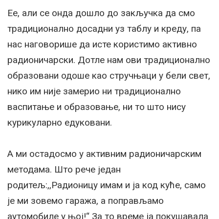
Ее, али се онда дошло до закључка да смо
традиционално досадни уз таблу и креду, па
нас наговорише да исте користимо активно
радионичарски. Дотле нам ови традиционално
образовани одоше као стручњаци у бели свет,
нико им није замерио ни традиционално
васпитање и образовање, ни то што нису
курикуларно едуковани.
А ми остадосмо у активним радионичарским
методама. Што рече један
родитељ:,,Радионицу имам и ја код куће, само
је ми зовемо гаража, а поправљамо
аутомобиле у њој!“ За то време ја покушавала