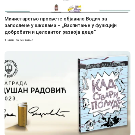
Министарство просвете објавило Водич за
запослене у школама – „Васпитање у функцији
добробити и целовитог развоја деце“
1 мин за читање