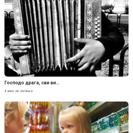
Господо драга, сви ви…
4 мин за читање