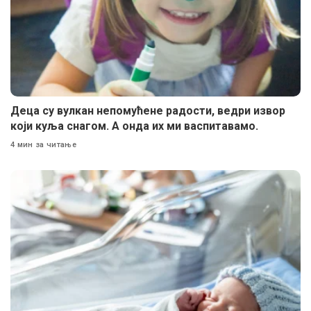
Деца су вулкан непомућене радости, ведри извор
који куља снагом. А онда их ми васпитавамо.
4 мин за читање