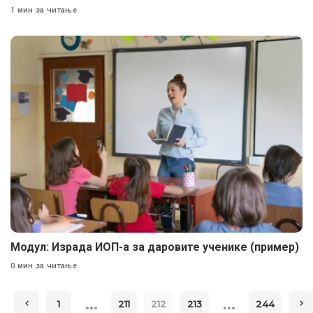
1 мин за читање
Модул: Израда ИОП-а за даровите ученике (пример)
0 мин за читање
…
…
1
211
212
213
244