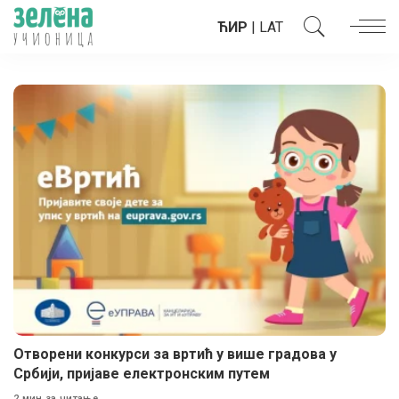
ЋИР
|
LAT
Отворени конкурси за вртић у више градова у
Србији, пријаве електронским путем
2 мин за читање