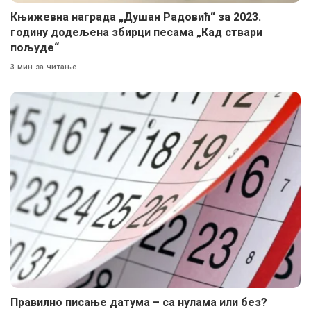
Књижевна награда „Душан Радовић“ за 2023.
годину додељена збирци песама „Кад ствари
пољуде“
3 мин за читање
Правилно писање датума – са нулама или без?