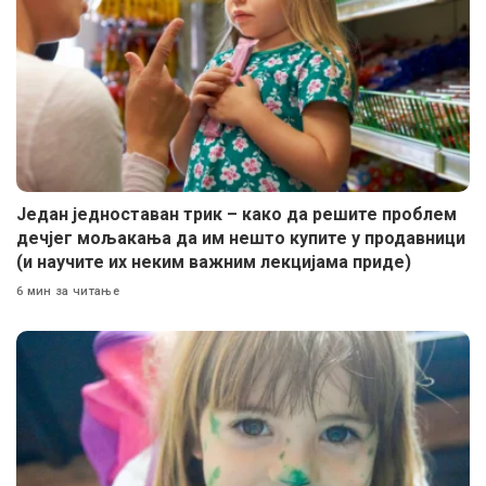
Један једноставан трик – како да решите проблем
дечјег мољакања да им нешто купите у продавници
(и научите их неким важним лекцијама приде)
6 мин за читање