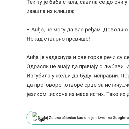
Тек ту је баба стала, савила се до очи 
изашла из клишеа:
– Анђо, не могу да вас ређам. Довољно 
Некад стварно превише!
Анђа је уздахнула и све горке речи су с
Одрасли не знају да причају о љубави. 
Изгубила у жељи да буду исправни. По
да проговоре…отворе срце за истину…ча
језиком…искоче из масе истих. Тако их 
Dodaj Zelenu učionicu kao omiljeni izvor na Google-u