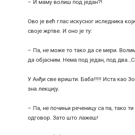
– И маму волиш под један?!
Ово је већ глас искусног иследника ко
своје жртве. И оно је ту:
– Па, не може то тако да се мери. Воли
да објасним. Нема под један, под два…С
У Анђи све вришти. Баба!!!!! Иста као 
зна лекцију.
– Па, не почињи реченицу са па, тако ти
одговор. Зато што лажеш!