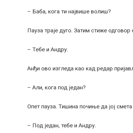
– Баба, кога ти највише волиш?
Пауза траје дуго. Затим стиже одговор 
– Тебе и Андру.
Анђи ово изгледа као кад редар пријав
– Али, кога под један?
Опет пауза. Тишина почиње да јој смета
– Под један, тебе и Андру.