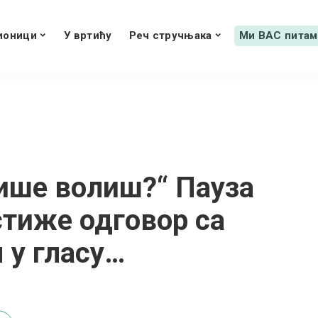
ионици
У вртићу
Реч стручњака
Ми ВАС питам
јвише волиш?“ Пауза
 стиже одговор са
 у гласу…