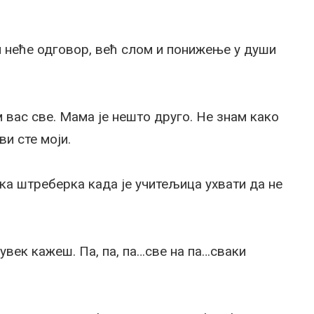
ји неће одговор, већ слом и понижење у души
м вас све. Мама је нешто друго. Не знам како
ви сте моји.
Зока штреберка када је учитељица ухвати да не
 увек кажеш. Па, па, па…све на па…сваки