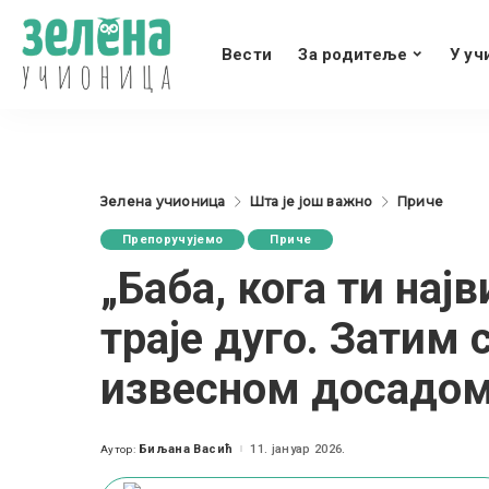
Вести
За родитеље
У уч
Зелена учионица
Шта је још важно
Приче
Препоручујемо
Приче
„Баба, кога ти на
траје дуго. Затим
извесном досадом
Биљана Васић
11. јануар 2026.
Аутор:
Posted
by