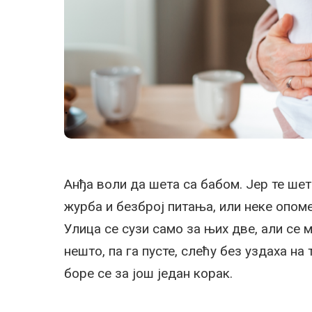
Анђа воли да шета са бабом. Јер те ше
журба и безброј питања, или неке опомен
Улица се сузи само за њих две, али се 
нешто, па га пусте, слећу без уздаха на 
боре се за још један корак.