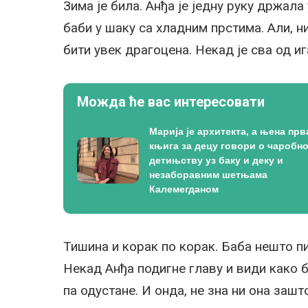
Зима је била. Анђа је једну руку држала 
баби у шаку са хладним прстима. Али, 
бити увек драгоцена. Некад је сва од иг
Можда ће вас интересовати
Марија је архитекта, а њена прв
књига за децу говори о чаробн
детињству уз баку и деку и
незаборавним шетњама
Калемегданом
Тишина и корак по корак. Баба нешто пи
Некад Анђа подигне главу и види како 
па одустане. И онда, не зна ни она зашт