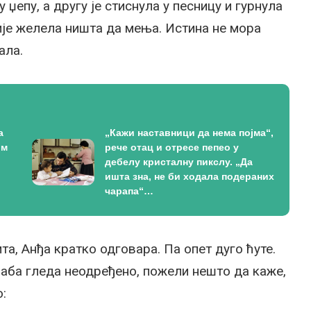
у џепу, а другу је стиснула у песницу и гурнула
није желела ништа да мења. Истина не мора
ала.
а
„Кажи наставници да нема појма“,
ом
рече отац и отресе пепео у
дебелу кристалну пикслу. „Да
ишта зна, не би ходала подераних
чарапа“…
та, Анђа кратко одговара. Па опет дуго ћуте.
баба гледа неодређено, пожели нешто да каже,
о: