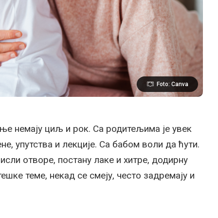
Foto: Canva
тње немају циљ и рок. Са родитељима је увек
е, упутства и лекције. Са бабом воли да ћути.
мисли отворе, постану лаке и хитре, додирну
тешке теме, некад се смеју, често задремају и