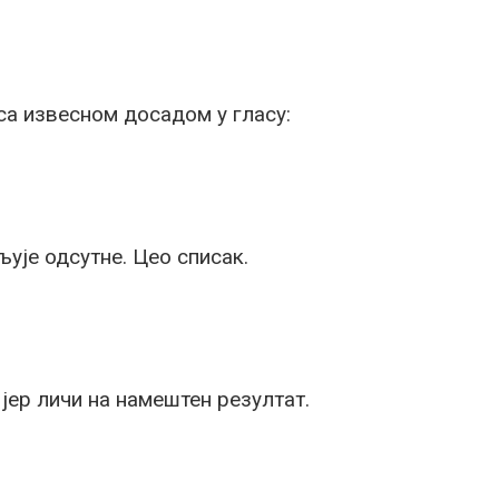
са извесном досадом у гласу:
љује одсутне. Цео списак.
 јер личи на намештен резултат.