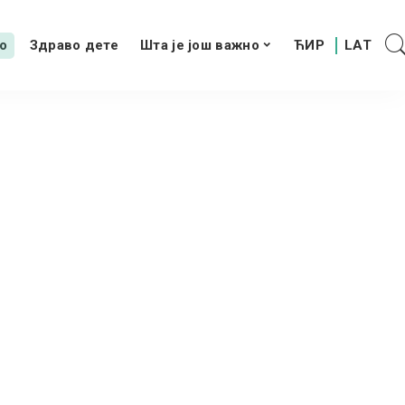
о
Здраво дете
Шта је још важно