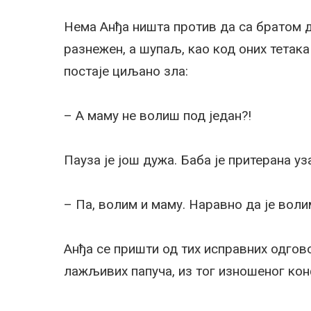
Нема Анђа ништа против да са братом де
разнежен, а шупаљ, као код оних тетака 
постаје циљано зла:
– А маму не волиш под један?!
Пауза је још дужа. Баба је притерана уз
– Па, волим и маму. Наравно да је волим
Анђа се пришти од тих исправних одгов
лажљивих папуча, из тог изношеног конфо