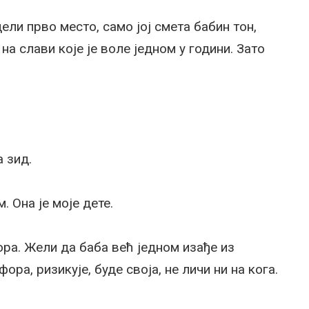
ли прво место, само јој смета бабин тон,
на слави које је воле једном у години. Зато
а зид.
. Она је моје дете.
ора. Жели да баба већ једном изађе из
ра, ризикује, буде своја, не личи ни на кога.