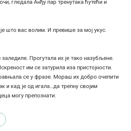
у очи, гледала Анђу пар тренутака ћутећи и
је што вас волим. И превише за мој укус.
е заледиле. Прогутала их је тако назубљене.
Искреност им се затурила иза пристојности.
равњала се у фразе. Мораш их добро очепити
к и кад је од игала…да трепну својим
деца могу препознати.