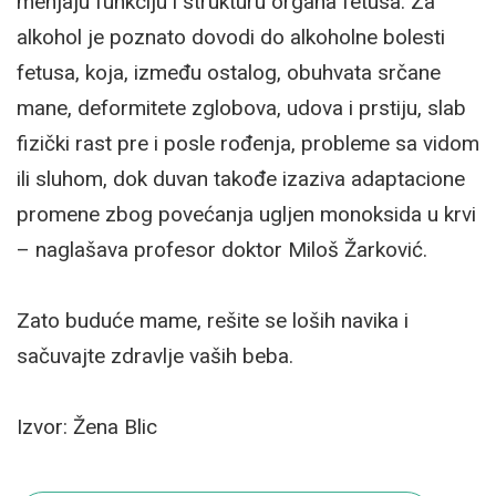
menjaju funkciju i strukturu organa fetusa. Za
alkohol je poznato dovodi do alkoholne bolesti
fetusa, koja, između ostalog, obuhvata srčane
mane, deformitete zglobova, udova i prstiju, slab
fizički rast pre i posle rođenja, probleme sa vidom
ili sluhom, dok duvan takođe izaziva adaptacione
promene zbog povećanja ugljen monoksida u krvi
– naglašava profesor doktor Miloš Žarković.
Zato buduće mame, rešite se loših navika i
sačuvajte zdravlje vaših beba.
Izvor: Žena Blic