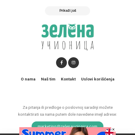
Prikaži još
O nama
Naš tim
Kontakt
Uslovi korišćenja
Za pitanja ili predloge o poslovnoj saradnji možete
kontaktirati sa nama putem dole navedene imejl adrese:
marketing@zelenaucionica.com
×