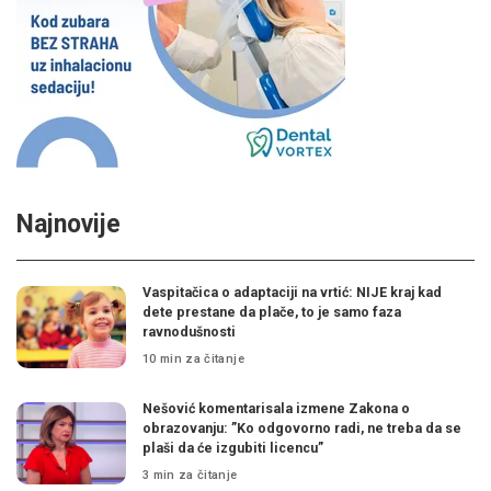
Najnovije
Vaspitačica o adaptaciji na vrtić: NIJE kraj kad
dete prestane da plače, to je samo faza
ravnodušnosti
10 min za čitanje
Nešović komentarisala izmene Zakona o
obrazovanju: ”Ko odgovorno radi, ne treba da se
plaši da će izgubiti licencu”
3 min za čitanje