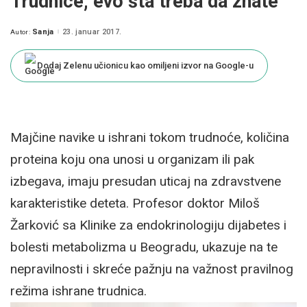
Trudnice, evo šta treba da znate
Sanja
23. januar 2017.
Autor:
Posted
by
Dodaj Zelenu učionicu kao omiljeni izvor na Google-u
Majčine navike u ishrani tokom trudnoće, količina
proteina koju ona unosi u organizam ili pak
izbegava, imaju presudan uticaj na zdravstvene
karakteristike deteta. Profesor doktor Miloš
Žarković sa Klinike za endokrinologiju dijabetes i
bolesti metabolizma u Beogradu, ukazuje na te
nepravilnosti i skreće pažnju na važnost pravilnog
režima ishrane trudnica.