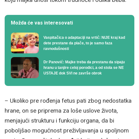
Možda će vas interesovati
Vaspitačica o adaptaciji na vrtić: NIJE kraj kad
dete prestane da plače, to je samo faza
ravnodušnosti
Dr Panović: Majke treba da prestanu da sipaju
hranu u tanjire celoj porodici, a od stola se NE
USTAJE dok SVI ne završe obrok
– Ukoliko pre rođenja fetus pati zbog nedostatka
hrane, on se priprema za loše uslove života,
menjajući strukturu i funkciju organa, da bi
poboljšao mogućnost preživljavanja u spoljnom