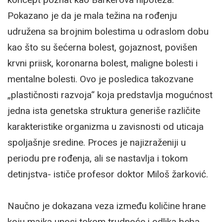
Pokazano je da je mala težina na rođenju
udružena sa brojnim bolestima u odraslom dobu
kao što su šećerna bolest, gojaznost, povišen
krvni priisk, koronarna bolest, maligne bolesti i
mentalne bolesti. Ovo je posledica takozvane
„plastičnosti razvoja“ koja predstavlja mogućnost
jedna ista genetska struktura generiše različite
karakteristike organizma u zavisnosti od uticaja
spoljašnje sredine. Proces je najizraženiji u
periodu pre rođenja, ali se nastavlja i tokom
detinjstva- ističe profesor doktor Miloš žarković.
Naučno je dokazana veza između količine hrane
koju majka unosi tokom trudnoće i odlika beba.