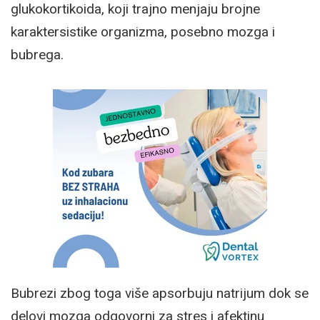
glukokortikoida, koji trajno menjaju brojne
karaktersistike organizma, posebno mozga i
bubrega.
Bubrezi zbog toga više apsorbuju natrijum dok se
delovi mozga odgovorni za stres i afektinu