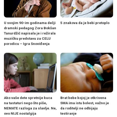
U svojim 90-im godinama dečji
5 znakova da je bebi pretoplo
dramski pedagog Zora Bokšan
Tanurdžić napisala je i režirala
muzičku predstavu za CELU
porodicu – Igra Snoviđenja
Ako vaše dete spretnije kuca
Brat bebe kojoj je otkrivena
na tastaturi nego što piše,
SMA ima istu bolest, važno je
NEMATE razloga za slavlje. Ne,
da roditelji ne odbijaju
ovo NIJE nostalgija
testiranje