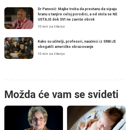
Dr Panović: Majke treba da prestanu da sipaju
hranu u tanjire celoj porodici, a od stola se NE
USTAJE dok SVI ne završe obrok
10 min za čitanje
Kako su učitelji, profesori, naučnici iz SRBIJE
obogatili američko obrazovanje
10 min za čitanje
Možda će vam se svideti