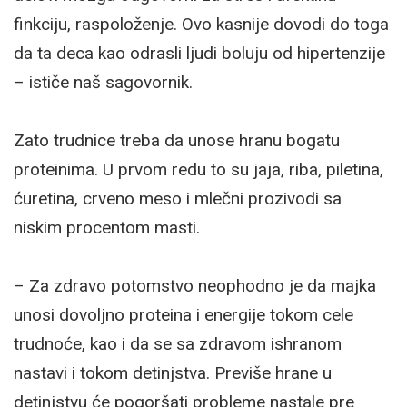
finkciju, raspoloženje. Ovo kasnije dovodi do toga
da ta deca kao odrasli ljudi boluju od hipertenzije
– ističe naš sagovornik.
Zato trudnice treba da unose hranu bogatu
proteinima. U prvom redu to su jaja, riba, piletina,
ćuretina, crveno meso i mlečni prozivodi sa
niskim procentom masti.
– Za zdravo potomstvo neophodno je da majka
unosi dovoljno proteina i energije tokom cele
trudnoće, kao i da se sa zdravom ishranom
nastavi i tokom detinjstva. Previše hrane u
detinjstvu će pogoršati probleme nastale pre