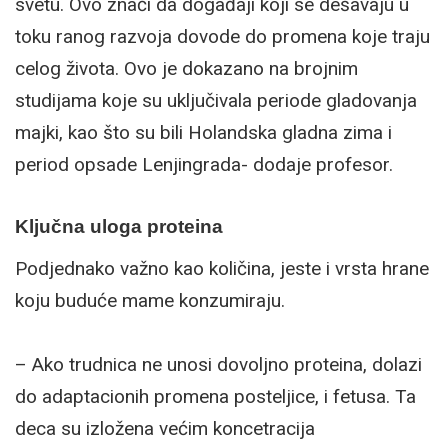
svetu. Ovo znači da događaji koji se dešavaju u
toku ranog razvoja dovode do promena koje traju
celog života. Ovo je dokazano na brojnim
studijama koje su uključivala periode gladovanja
majki, kao što su bili Holandska gladna zima i
period opsade Lenjingrada- dodaje profesor.
Ključna uloga proteina
Podjednako važno kao količina, jeste i vrsta hrane
koju buduće mame konzumiraju.
– Ako trudnica ne unosi dovoljno proteina, dolazi
do adaptacionih promena posteljice, i fetusa. Ta
deca su izložena većim koncetracija