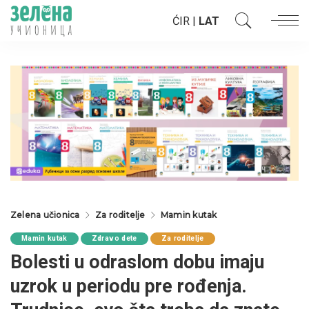
ĆIR
|
LAT
Zelena učionica
Za roditelje
Mamin kutak
Mamin kutak
Zdravo dete
Za roditelje
Bolesti u odraslom dobu imaju
uzrok u periodu pre rođenja.