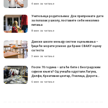
4 мин за читање
Учитељица родитељима: Док припремате дете
за полазак у школу, поставите себи неколико
питања
8 мин за читање
Данске школе мењају систем оцењивања –
ђаци ће морати усмено да бране СВАКУ оцену
са теста
3 мин за читање
После 70 година – шта ће бити с Београдским
сајмом књига? Од учешћа одустали Лагуна,
Делфи, Креативни центар, Пчелица, Дерета…
6 мин за читање