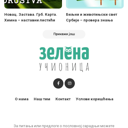
Новац. Застава. Грб. Карта.
Биљни и животињски свет
Химна – наставни листићи
Србије – провера знања
Прикажи још
О нама
Наш тим
Контакт
Услови коришћења
За питања или предлоге о пословној сарадњи можете