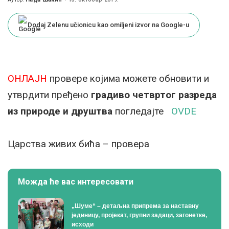
Posted
by
Dodaj Zelenu učionicu kao omiljeni izvor na Google-u
ОНЛАЈН
провере којима можете обновити и
утврдити пређено
градиво четвртог разреда
из природе и друштва
погледајте
OVDE
Царства живих бића – провера
Можда ће вас интересовати
„Шуме“ – детаљна припрема за наставну
јединицу, пројекат, групни задаци, загонетке,
исходи