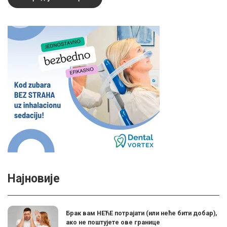
Најновије
Брак вам НЕЋЕ потрајати (или неће бити добар),
ако не поштујете ове границе