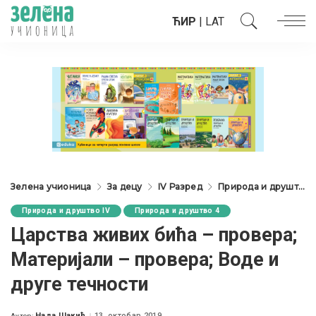
ЋИР
|
LAT
Зелена учионица
За децу
IV Разред
Природа и друштво IV
Природа и друштво IV
Природа и друштво 4
Царства живих бића – провера;
Материјали – провера; Воде и
друге течности
Нада Шакић
13. октобар 2019.
Аутор: