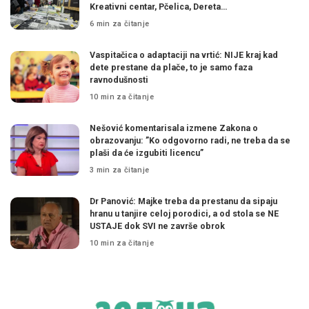
Kreativni centar, Pčelica, Dereta…
6 min za čitanje
Vaspitačica o adaptaciji na vrtić: NIJE kraj kad
dete prestane da plače, to je samo faza
ravnodušnosti
10 min za čitanje
Nešović komentarisala izmene Zakona o
obrazovanju: ”Ko odgovorno radi, ne treba da se
plaši da će izgubiti licencu”
3 min za čitanje
Dr Panović: Majke treba da prestanu da sipaju
hranu u tanjire celoj porodici, a od stola se NE
USTAJE dok SVI ne završe obrok
10 min za čitanje