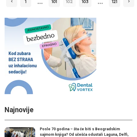
…
…
1
101
102
103
121
Najnovije
Posle 70 godina – šta će biti s Beogradskim
sajmom knjiga? Od učešća odustali Laguna, Delfi,