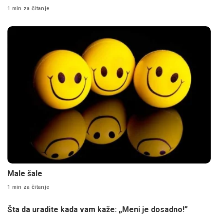
1 min za čitanje
Male šale
1 min za čitanje
Šta da uradite kada vam kaže: „Meni je dosadno!”