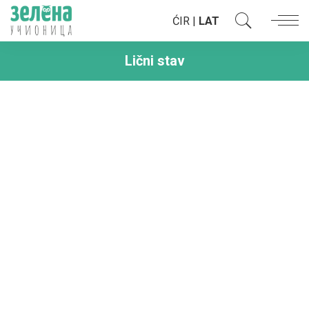
ĆIR
|
LAT
Lični stav