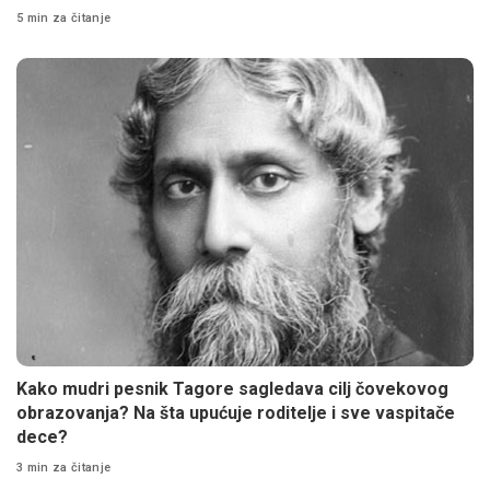
5 min za čitanje
Kako mudri pesnik Tagore sagledava cilj čovekovog
obrazovanja? Na šta upućuje roditelje i sve vaspitače
dece?
3 min za čitanje