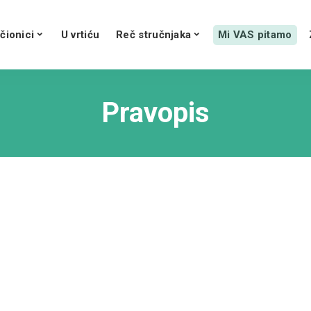
čionici
U vrtiću
Reč stručnjaka
Mi VAS pitamo
Pravopis