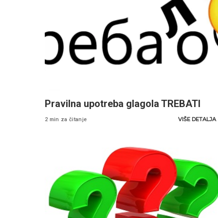
Pravilna upotreba glagola TREBATI
VIŠE DETALJA
2 min za čitanje