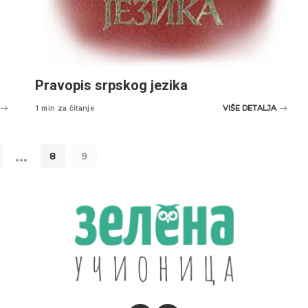
Pravopis srpskog jezika
VIŠE DETALJA
1 min za čitanje
…
8
9