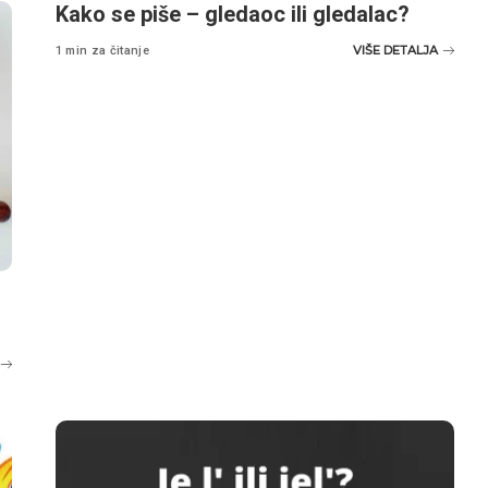
Kako se piše – gledaoc ili gledalac?
VIŠE DETALJA
1 min za čitanje