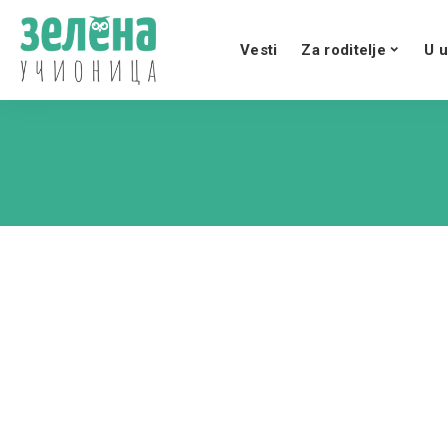
Vesti
Za roditelje
U u