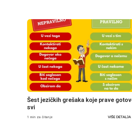
Šest jezičkih grešaka koje prave goto
svi
VIŠE DETALJA
1 min za čitanje