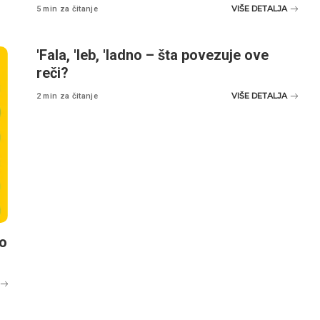
VIŠE DETALJA
5 min za čitanje
'Fala, 'leb, 'ladno – šta povezuje ove
reči?
VIŠE DETALJA
2 min za čitanje
vo