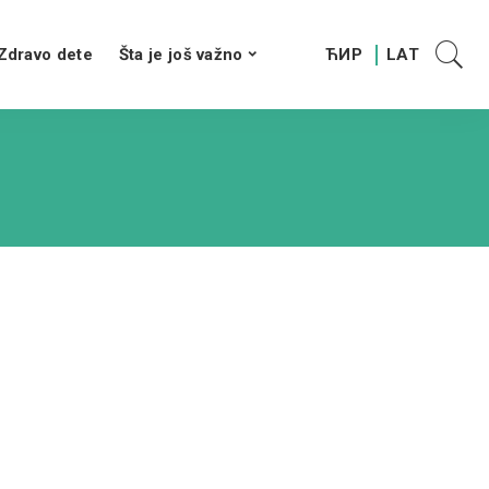
Zdravo dete
Šta je još važno