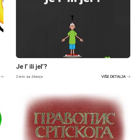
Je l’ ili jel’?
VIŠE DETALJA
2 min za čitanje