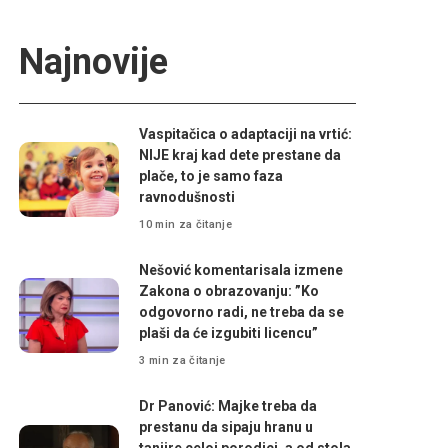
Najnovije
Vaspitačica o adaptaciji na vrtić:
NIJE kraj kad dete prestane da
plače, to je samo faza
ravnodušnosti
10 min za čitanje
Nešović komentarisala izmene
Zakona o obrazovanju: ”Ko
odgovorno radi, ne treba da se
plaši da će izgubiti licencu”
3 min za čitanje
Dr Panović: Majke treba da
prestanu da sipaju hranu u