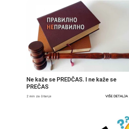
Ne kaže se PREDČAS. I ne kaže se
PREČAS
VIŠE DETALJA
2 min za čitanje