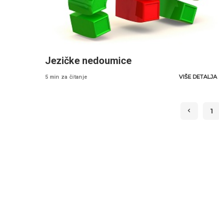
Jezičke nedoumice
VIŠE DETALJA
5 min za čitanje
1