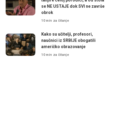
tanjire celoj porodici, a od stola
se NE USTAJE dok SVI ne završe
obrok
10 min za čitanje
Kako su učitelji, profesori,
naučnici iz SRBIJE obogatili
američko obrazovanje
10 min za čitanje