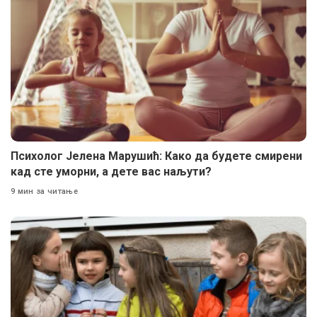
Психолог Јелена Марушић: Како да будете смирени
кад сте уморни, а дете вас наљути?
9 мин за читање