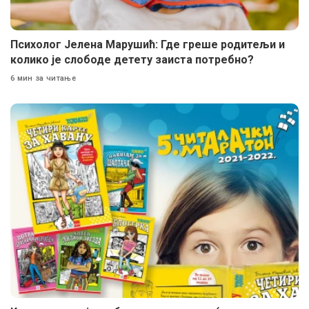
Психолог Јелена Марушић: Где греше родитељи и
колико је слободе детету заиста потребно?
6 мин за читање