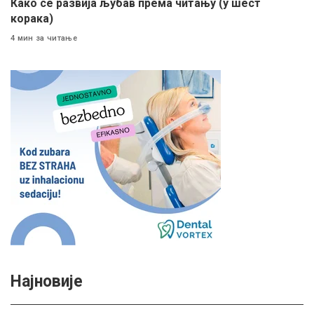
Како се развија љубав према читању (у шест
корака)
4 мин за читање
Најновије