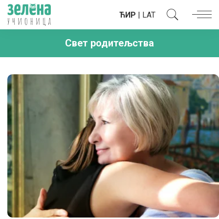
ЋИР
|
LAT
Свет родитељства