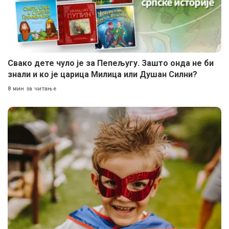
Свако дете чуло је за Пепељугу. Зашто онда не би
знали и ко је царица Милица или Душан Силни?
8 мин за читање