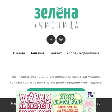
О нама
Наш тим
Контакт
Услови коришћења
За питања или предлоге о пословној сарадњи можете
контактирати са нама путем доле наведене имејл адресе:
×
marketing@zelenaucionica.com
Наш вебсајт користи колачиће да побољша ваше искуство.
© 2011-2024 Copyright by Zelena učionica. All Rights reserved.