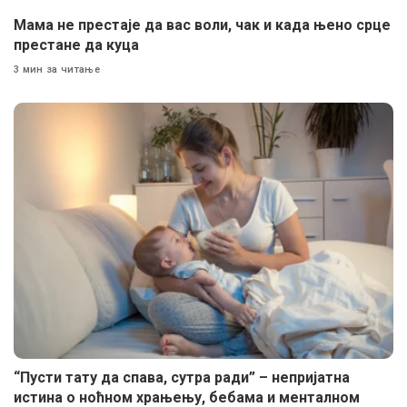
Мама не престаје да вас воли, чак и када њено срце
престане да куца
3 мин за читање
“Пусти тату да спава, сутра ради” – непријатна
истина о ноћном храњењу, бебама и менталном