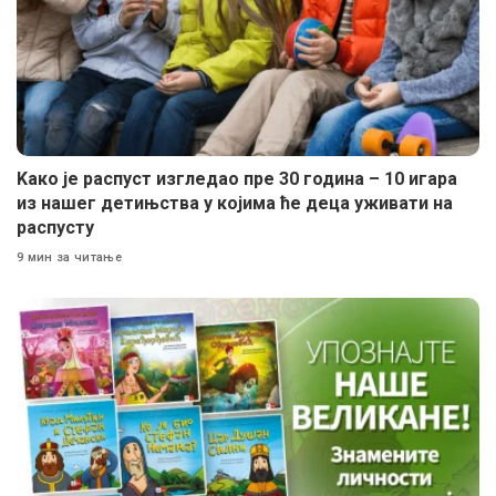
Kако је распуст изгледао пре 30 година – 10 игара
из нашег детињства у којима ће деца уживати на
распусту
9 мин за читање