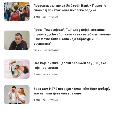
Поврaтак у клупе уз UniCredit Bank – Паметно
планирај почетак нове школске године
4 мин за читање
Проф. Тодосијевић: ”Школа у којој наставник
страхује да ће због свог става изгубити лиценцу
– не може бити школа која образује и
васпитава”
14 мин за читање
Ево које ризике царски рез носи за ДЕТЕ, ако
није неопходан
7 мин за читање
Брак вам НЕЋЕ потрајати (или неће бити добар),
ако не поштујете ове границе
4 мин за читање