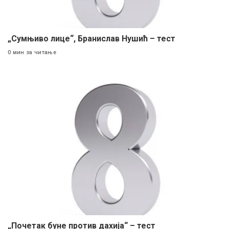
„Сумњиво лице“, Бранислав Нушић – тест
0 мин за читање
„Почетак буне против дахија“ – тест