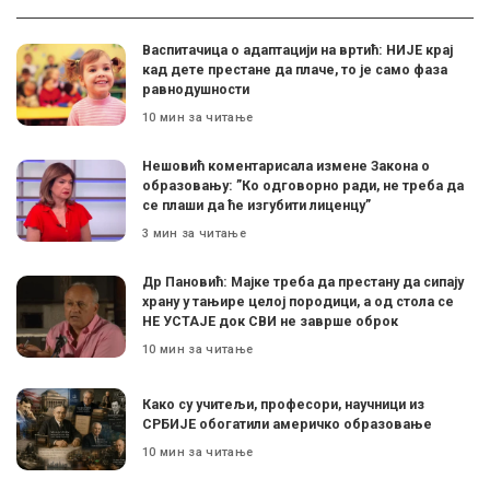
Васпитачица о адаптацији на вртић: НИЈЕ крај
кад дете престане да плаче, то је само фаза
равнодушности
10 мин за читање
Нешовић коментарисала измене Закона о
образовању: ”Ко одговорно ради, не треба да
се плаши да ће изгубити лиценцу”
3 мин за читање
Др Пановић: Мајке треба да престану да сипају
храну у тањире целој породици, а од стола се
НЕ УСТАЈЕ док СВИ не заврше оброк
10 мин за читање
Како су учитељи, професори, научници из
СРБИЈЕ обогатили америчко образовање
10 мин за читање