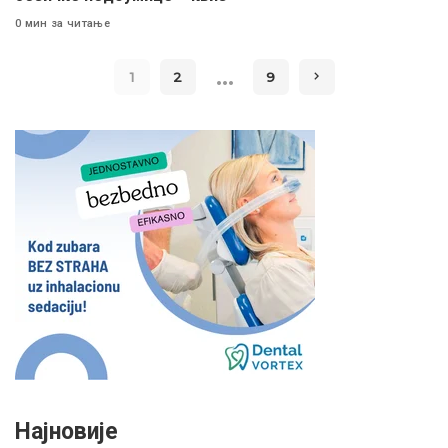
0 мин за читање
…
1
2
9
Најновије