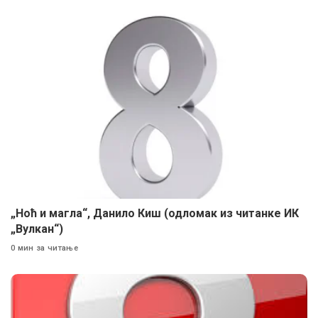
„Ноћ и магла“, Данило Киш (одломак из читанке ИК
„Вулкан“)
0 мин за читање