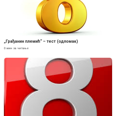
„Грађанин племић“ – тест (одломак)
0 мин за читање