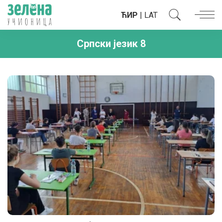
ЋИР
|
LAT
Српски језик 8