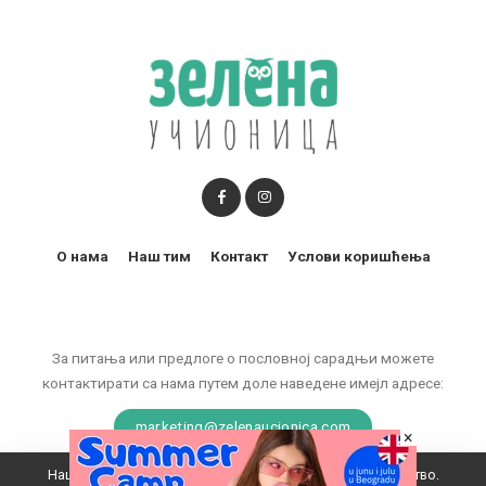
О нама
Наш тим
Контакт
Услови коришћења
За питања или предлоге о пословној сарадњи можете
контактирати са нама путем доле наведене имејл адресе:
marketing@zelenaucionica.com
×
Наш вебсајт користи колачиће да побољша ваше искуство.