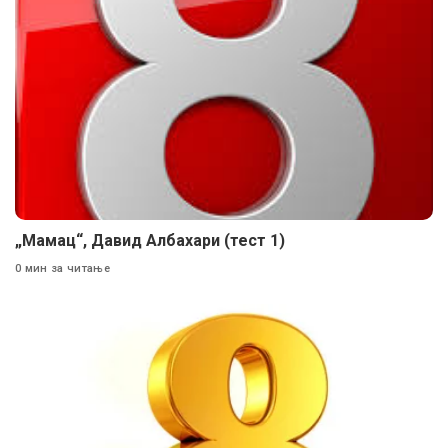
„Мамац“, Давид Албахари (тест 1)
0 мин за читање