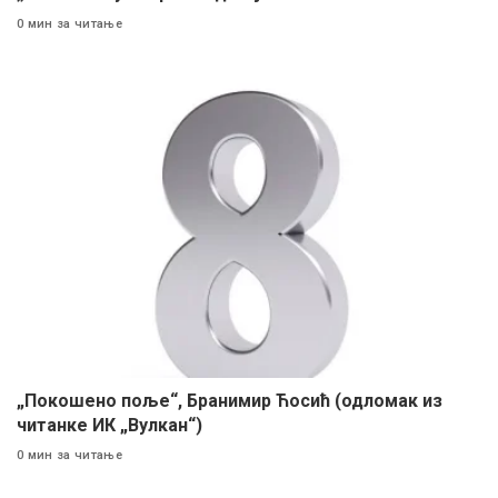
0 мин за читање
„Покошено поље“, Бранимир Ћосић (одломак из
читанке ИК „Вулкан“)
0 мин за читање