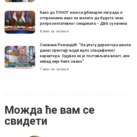
Како до ПУНОГ износа јубиларне награде и
отпремнине иако не желите да будете члан
репрезентативног синдиката – ДВА су начина
8 мин за читање
Снежана Романдић: ”На улогу директора школе
данас пристају људи врло специфичног
карактера. Одувек их је постављала власт, али
никад није било овако”
7 мин за читање
Можда ће вам се
свидети