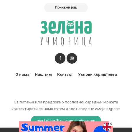
Прикажи још
О нама
Наш тим
Контакт
Услови коришћења
За питања или предлоге о пословној сарадњи можете
контактирати са нама путем доле наведене имејл адресе:
marketing@zelenaucionica.com
×