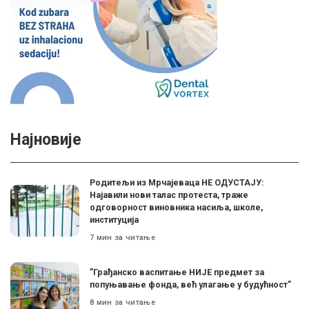
Најновије
Родитељи из Мрчајеваца НЕ ОДУСТАЈУ:
Најавили нови талас протеста, траже
одговорност виновника насиља, школе,
институција
7 мин за читање
”Грађанско васпитање НИЈЕ предмет за
попуњавање фонда, већ улагање у будућност”
8 мин за читање