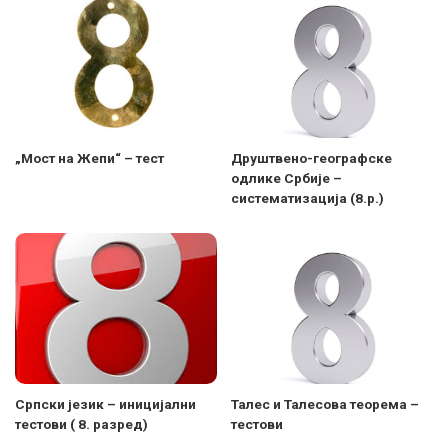
„Мост на Жепи“ – тест
Друштвено-географске
одлике Србије –
систематизација (8.р.)
Српски језик – иницијални
Талес и Талесова теорема –
тестови ( 8. разред)
тестови