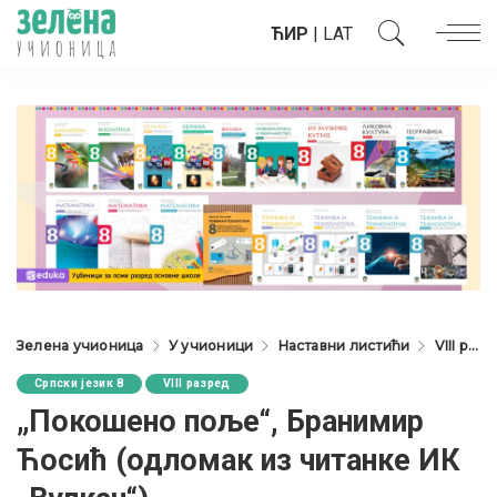
ЋИР
|
LAT
Зелена учионица
У учионици
Наставни листићи
VIII разред
Српски језик 8
VIII разред
„Покошено поље“, Бранимир
Ћосић (одломак из читанке ИК