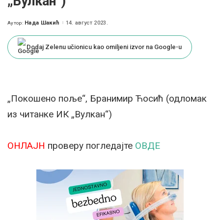
„Вулкан“)
Нада Шакић
14. август 2023.
Аутор:
Posted
by
Dodaj Zelenu učionicu kao omiljeni izvor na Google-u
„Покошено поље“, Бранимир Ћосић (одломак
из читанке ИК „Вулкан“)
ОНЛАЈН
проверу погледајте
ОВДЕ