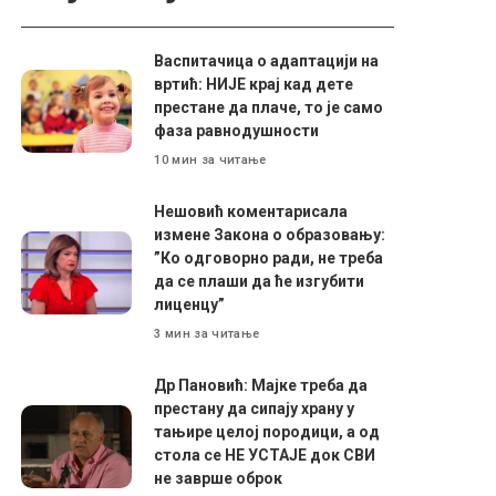
Васпитачица о адаптацији на
вртић: НИЈЕ крај кад дете
престане да плаче, то је само
фаза равнодушности
10 мин за читање
Нешовић коментарисала
измене Закона о образовању:
”Ко одговорно ради, не треба
да се плаши да ће изгубити
лиценцу”
3 мин за читање
Др Пановић: Мајке треба да
престану да сипају храну у
тањире целој породици, а од
стола се НЕ УСТАЈЕ док СВИ
не заврше оброк