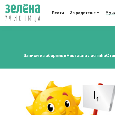
Вести
За родитеље
У уч
Записи из зборнице
Наставни листићи
Ста