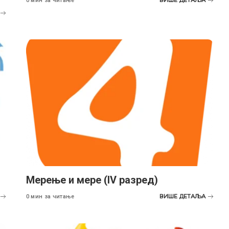
0 мин за читање
Мерење и мере (IV разред)
ВИШЕ ДЕТАЉА
0 мин за читање