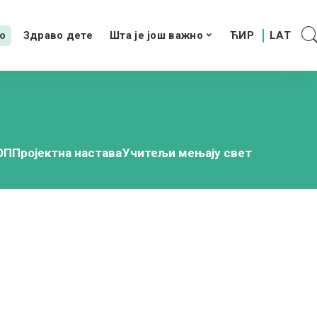
о
Здраво дете
Шта је још важно
ОП
Пројектна настава
Учитељи мењају свет