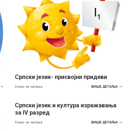
Српски језик- присвојни придеви
ВИШЕ ДЕТАЉА
0 мин за читање
Српски језик и култура изражавања
за IV разред
ВИШЕ ДЕТАЉА
0 мин за читање