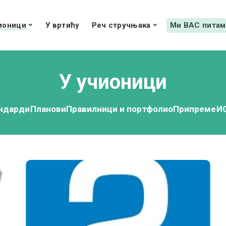
ионици
У вртићу
Реч стручњака
Ми ВАС питам
У учионици
ндарди
Планови
Правилници и портфолио
Припреме
И