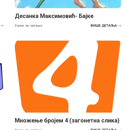
Десанка Максимовић- Бајке
ВИШЕ ДЕТАЉА
0 мин за читање
Множење бројем 4 (загонетна слика)
ВИШЕ ДЕТАЉА