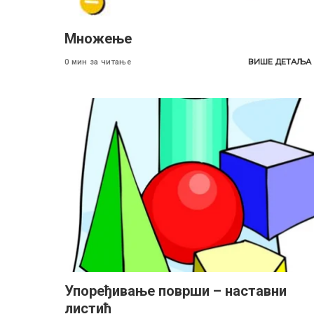
Множење
ВИШЕ ДЕТАЉА
0 мин за читање
Упоређивање површи – наставни
листић