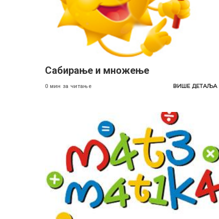
Сабирање и множење
ВИШЕ ДЕТАЉА
0 мин за читање