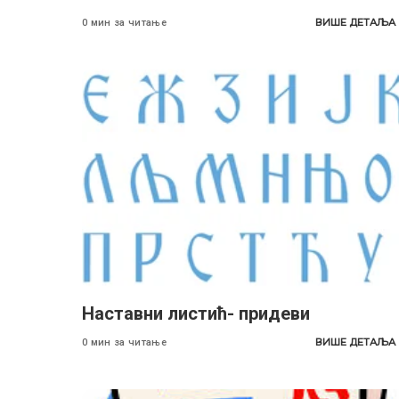
ВИШЕ ДЕТАЉА
0 мин за читање
Наставни листић- придеви
ВИШЕ ДЕТАЉА
0 мин за читање