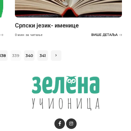
Српски језик- именице
ВИШЕ ДЕТАЉА
0 мин за читање
338
339
340
341