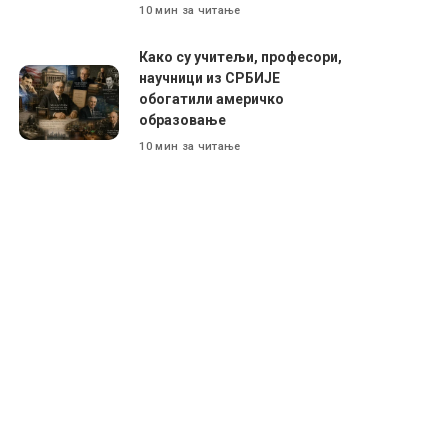
10 мин за читање
Како су учитељи, професори,
научници из СРБИЈЕ
обогатили америчко
образовање
10 мин за читање