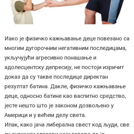
Иако је физичко кажњавање деце повезано са
многим дугорочним негативним последицама,
укључујући агресивно понашање и
адолесцентску депресију, не постоји изричит
доказ да су такве последице директан
резултат батина. Дакле, физичко кажњавање
деце, односно батине као васпитно средство,
јесте нешто што је законом дозвољено у
Америци и у већем делу света.
Ипак, како јача либерална свест код људи, све