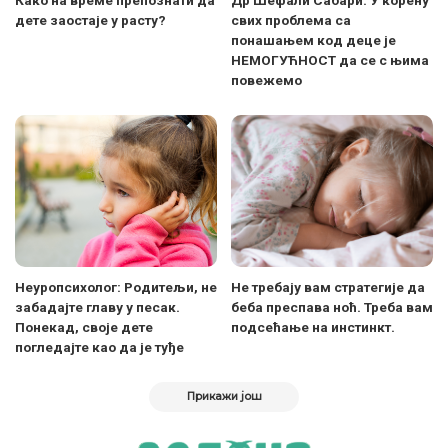
Како на време препознати да
Др Шефали Сабари: У корену
дете заостаје у расту?
свих проблема са
понашањем код деце је
НЕМОГУЋНОСТ да се с њима
повежемо
Неуропсихолог: Родитељи, не
Не требају вам стратегије да
забадајте главу у песак.
беба преспава ноћ. Треба вам
Понекад, своје дете
подсећање на инстинкт.
погледајте као да је туђе
Прикажи још