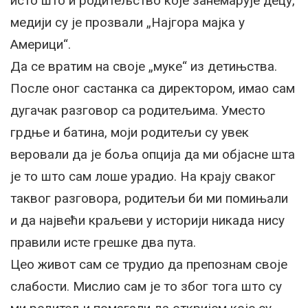
исто што и родитељство које занемарује децу,
медији су је прозвали „Најгора мајка у
Америци“.
Да се вратим на своје „муке“ из детињства.
После оног састанка са директором, имао сам
дугачак разговор са родитељима. Уместо
грдње и батина, моји родитељи су увек
веровали да је боља опција да ми објасне шта
је то што сам лоше урадио. На крају сваког
таквог разговора, родитељи би ми помињали
и да највећи краљеви у историји никада нису
правили исте грешке два пута.
Цео живот сам се трудио да препознам своје
слабости. Мислио сам је то због тога што су