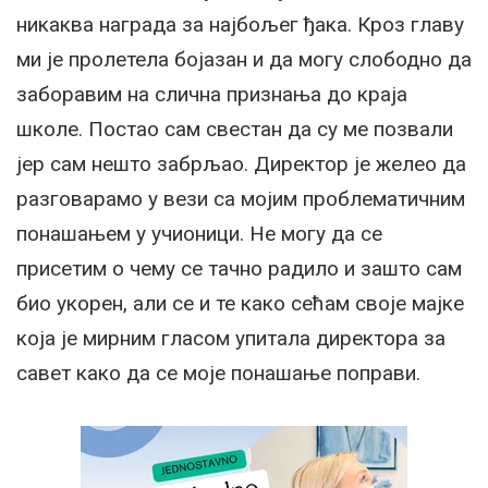
никаква награда за најбољег ђака. Кроз главу
ми је пролетела бојазан и да могу слободно да
заборавим на слична признања до краја
школе. Постао сам свестан да су ме позвали
јер сам нешто забрљао. Директор је желео да
разговарамо у вези са мојим проблематичним
понашањем у учионици. Не могу да се
присетим о чему се тачно радило и зашто сам
био укорен, али се и те како сећам своје мајке
која је мирним гласом упитала директора за
савет како да се моје понашање поправи.