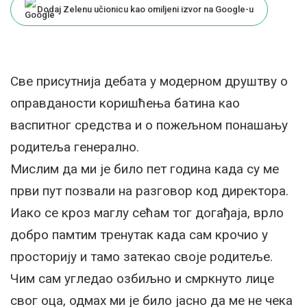
Dodaj Zelenu učionicu kao omiljeni izvor na Google-u
Све присутнија дебата у модерном друштву о
оправданости коришћења батина као
васпитног средства и о пожељном понашању
родитеља генерално.
Мислим да ми је било пет година када су ме
први пут позвали на разговор код директора.
Иако се кроз маглу сећам тог догађаја, врло
добро памтим тренутак када сам крочио у
просторију и тамо затекао своје родитеље.
Чим сам угледао озбиљно и смркнуто лице
свог оца, одмах ми је било јасно да ме не чека