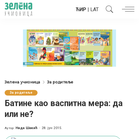
ЋИР
|
LAT
Зелена учионица
За родитеље
За родитеље
Батине као васпитна мера: да
или не?
Нада Шакић
28. јун 2015.
Аутор:
Posted
by