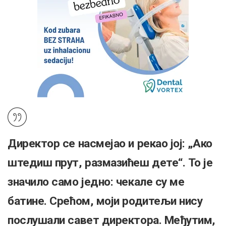
Директор се насмејао и рекао јој: „Ако
штедиш прут, размазићеш дете“. То је
значило само једно: чекале су ме
батине. Срећом, моји родитељи нису
послушали савет директора. Међутим,