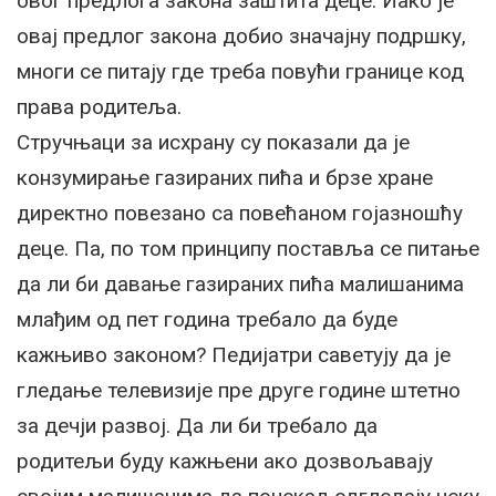
овог предлога закона заштита деце. Иако је
овај предлог закона добио значајну подршку,
многи се питају где треба повући границе код
права родитеља.
Стручњаци за исхрану су показали да је
конзумирање газираних пића и брзе хране
директно повезано са повећаном гојазношћу
деце. Па, по том принципу поставља се питање
да ли би давање газираних пића малишанима
млађим од пет година требало да буде
кажњиво законом? Педијатри саветују да је
гледање телевизије пре друге године штетно
за дечји развој. Да ли би требало да
родитељи буду кажњени ако дозвољавају