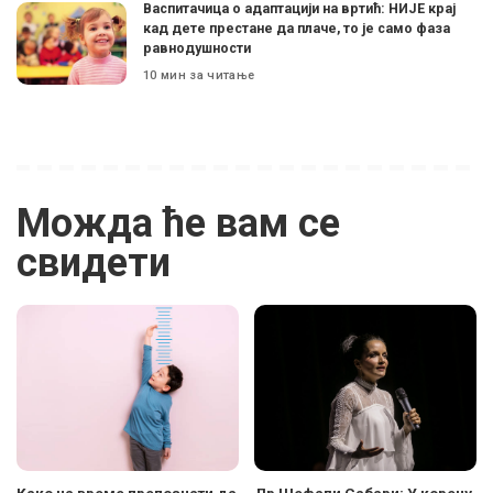
Васпитачица о адаптацији на вртић: НИЈЕ крај
кад дете престане да плаче, то је само фаза
равнодушности
10 мин за читање
Можда ће вам се
свидети