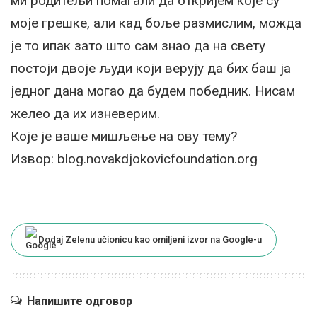
ми родитељи помагали да откријем које су
моје грешке, али кад боље размислим, можда
је то ипак зато што сам знао да на свету
постоји двоје људи који верују да бих баш ја
једног дана могао да будем победник. Нисам
желео да их изневерим.
Које је ваше мишљење на ову тему?
Извор: blog.novakdjokovicfoundation.org
Dodaj Zelenu učionicu kao omiljeni izvor na Google-u
Напишите одговор