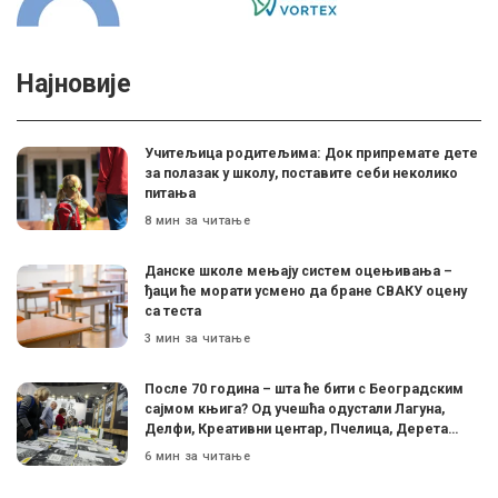
Најновије
Учитељица родитељима: Док припремате дете
за полазак у школу, поставите себи неколико
питања
8 мин за читање
Данске школе мењају систем оцењивања –
ђаци ће морати усмено да бране СВАКУ оцену
са теста
3 мин за читање
После 70 година – шта ће бити с Београдским
сајмом књига? Од учешћа одустали Лагуна,
Делфи, Креативни центар, Пчелица, Дерета…
6 мин за читање