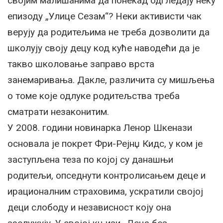
својим малишанима да понекад одгледају неку
епизоду „Улице Сезам“? Неки активисти чак
верују да родитељима не треба дозволити да
школују своју децу код куће наводећи да је
такво школовање заправо врста
занемаривања. Дакле, различита су мишљења
о томе које одлуке родитељства треба
сматрати незаконитим.
У 2008. години новинарка Ленор Шкенази
основала је покрет Фри-Рејнџ Кидс, у ком је
заступљена теза по којој су данашњи
родитељи, опседнути контролисањем деце и
ирационалним страховима, ускратили својој
деци слободу и независност коју она