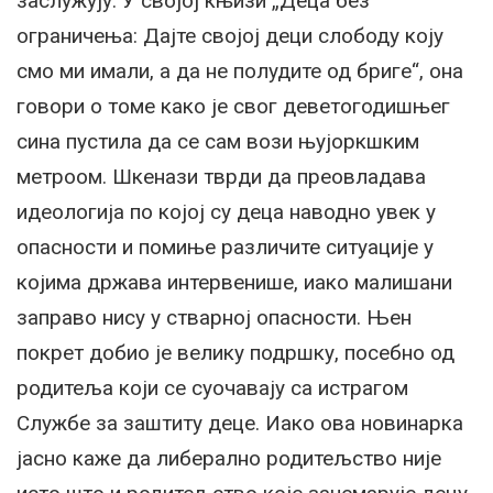
заслужују. У својој књизи „Деца без
ограничења: Дајте својој деци слободу коју
смо ми имали, а да не полудите од бриге“, она
говори о томе како је свог деветогодишњег
сина пустила да се сам вози њујоркшким
метроом. Шкенази тврди да преовладава
идеологија по којој су деца наводно увек у
опасности и помиње различите ситуације у
којима држава интервенише, иако малишани
заправо нису у стварној опасности. Њен
покрет добио је велику подршку, посебно од
родитеља који се суочавају са истрагом
Службе за заштиту деце. Иако ова новинарка
јасно каже да либерално родитељство није