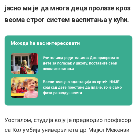
јасно ми је да многа деца пролазе кроз
веома строг систем васпитања у кући.
Можда ће вас интересовати
Учитељица родитељима: Док припремате
дете за полазак у школу, поставите себи
неколико питања
Васпитачица о адаптацији на вртић: НИЈЕ
крај кад дете престане да плаче, то је само
фаза равнодушности
Уосталом, студија коју је предводио професор
са Колумбија универзитета др Мајкл Мекензи