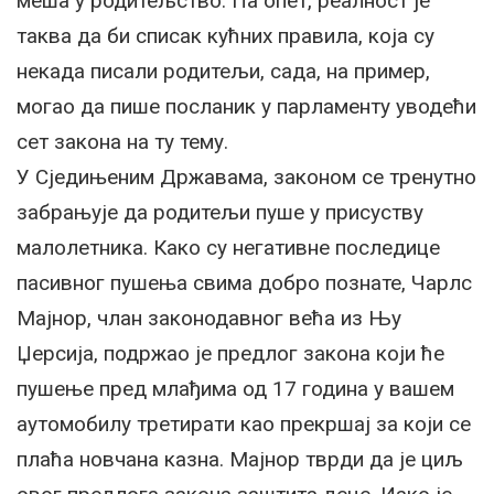
меша у родитељство. Па опет, реалност је
таква да би списак кућних правила, која су
некада писали родитељи, сада, на пример,
могао да пише посланик у парламенту уводећи
сет закона на ту тему.
У Сједињеним Државама, законом се тренутно
забрањује да родитељи пуше у присуству
малолетника. Како су негативне последице
пасивног пушења свима добро познате, Чарлс
Мајнор, члан законодавног већа из Њу
Џерсија, подржао је предлог закона који ће
пушење пред млађима од 17 година у вашем
аутомобилу третирати као прекршај за који се
плаћа новчана казна. Мајнор тврди да је циљ