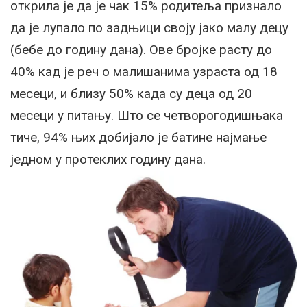
открила је да је чак 15% родитеља признало
да је лупало по задњици своју јако малу децу
(бебе до годину дана). Ове бројке расту до
40% кад је реч о малишанима узраста од 18
месеци, и близу 50% када су деца од 20
месеци у питању. Што се четворогодишњака
тиче, 94% њих добијало је батине најмање
једном у протеклих годину дана.