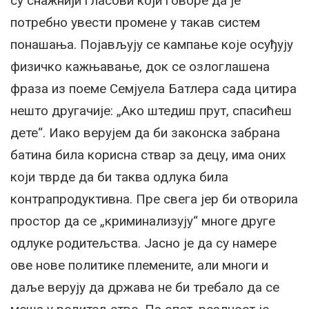
су снажнији гласови који говоре да је
потребно увести промене у такав систем
понашања. Појављују се кампање које осуђују
физичко кажњавање, док се озлоглашена
фраза из поеме Семјуела Батлера сада цитира
нешто другачије: „Ако штедиш прут, спасићеш
дете“. Иако верујем да би законска забрана
батина била корисна ствар за децу, има оних
који тврде да би таква одлука била
контрапродуктивна. Пре свега јер би отворила
простор да се „криминализују“ многе друге
одлуке родитељства. Јасно је да су намере
ове нове политике племените, али многи и
даље верују да држава не би требало да се