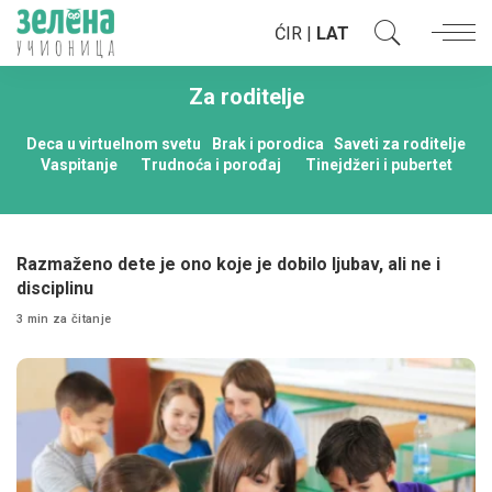
ĆIR
|
LAT
Za roditelje
Deca u virtuelnom svetu
Brak i porodica
Saveti za roditelje
Vaspitanje
Trudnoća i porođaj
Tinejdžeri i pubertet
Razmaženo dete je ono koje je dobilo ljubav, ali ne i
disciplinu
3 min za čitanje