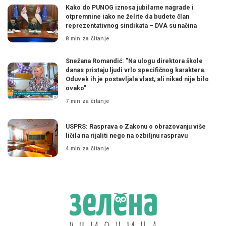
Kako do PUNOG iznosa jubilarne nagrade i
otpremnine iako ne želite da budete član
reprezentativnog sindikata – DVA su načina
8 min za čitanje
Snežana Romandić: ”Na ulogu direktora škole
danas pristaju ljudi vrlo specifičnog karaktera.
Oduvek ih je postavljala vlast, ali nikad nije bilo
ovako”
7 min za čitanje
USPRS: Rasprava o Zakonu o obrazovanju više
ličila na rijaliti nego na ozbiljnu raspravu
4 min za čitanje