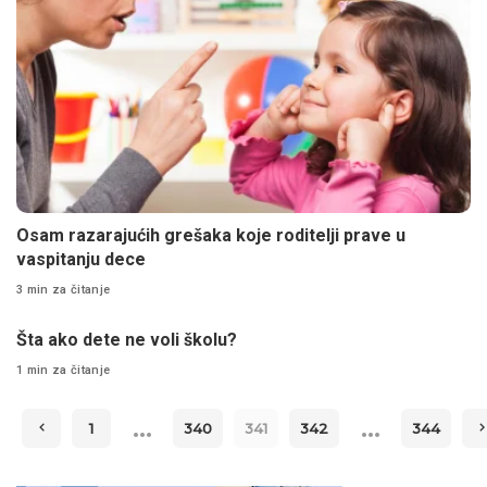
Osam razarajućih grešaka koje roditelji prave u
vaspitanju dece
3 min za čitanje
Šta ako dete ne voli školu?
1 min za čitanje
…
…
1
340
341
342
344