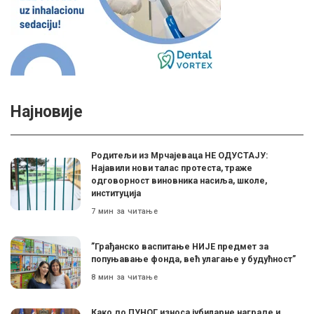
Најновије
Родитељи из Мрчајеваца НЕ ОДУСТАЈУ:
Најавили нови талас протеста, траже
одговорност виновника насиља, школе,
институција
7 мин за читање
”Грађанско васпитање НИЈЕ предмет за
попуњавање фонда, већ улагање у будућност”
8 мин за читање
Како до ПУНОГ износа јубиларне награде и