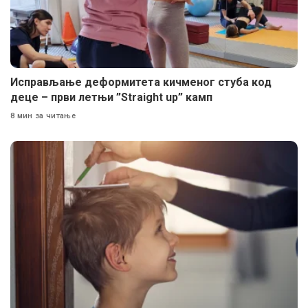
Исправљање деформитета кичменог стуба код
деце – први летњи ”Straight up” камп
8 мин за читање