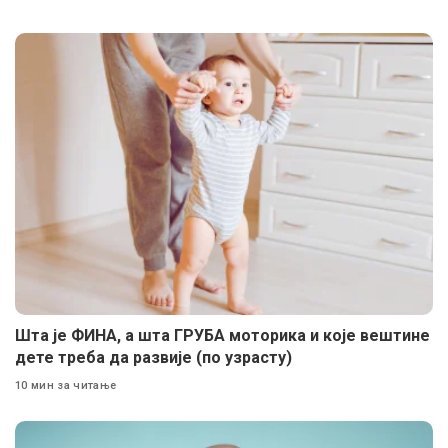
Шта је ФИНА, а шта ГРУБА моторика и које вештине
дете треба да развије (по узрасту)
10 мин за читање