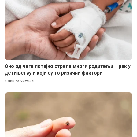
Оно од чега потајно стрепе многи родитељи – рак у
детињству и који су то ризични фактори
6 мин за читање