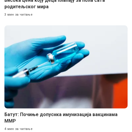
Висока цена коју деца плаћају за пола сата
родитељског мира
3 мин за читање
Батут: Почиње допуснка имунизација вакцинама
ММР
4 мин за читање