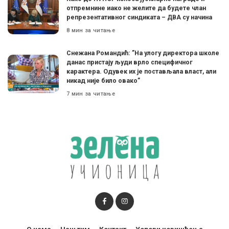
отпремнине иако не желите да будете члан
репрезентативног синдиката – ДВА су начина
8 мин за читање
Снежана Романдић: ”На улогу директора школе
данас пристају људи врло специфичног
карактера. Одувек их је постављала власт, али
никад није било овако”
7 мин за читање