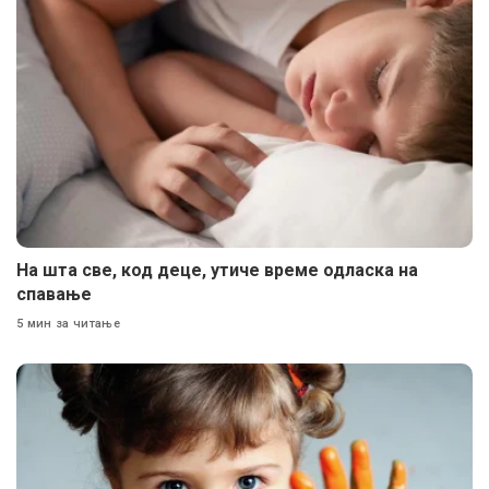
На шта све, код деце, утиче време одласка на
спавање
5 мин за читање