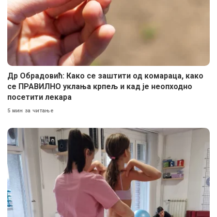
Др Обрадовић: Како се заштити од комараца, како
се ПРАВИЛНО уклања крпељ и кад је неопходно
посетити лекара
5 мин за читање