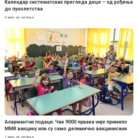
Календар систематских прегледа деце – од рођења
до пунолетства
6 мин за читање
Алармантни подаци: Чак 9000 првака није примило
MMR вакцину или су само делимично вакцинисани
1 мин за читање