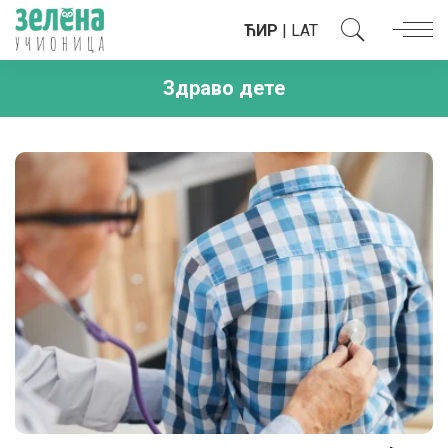
ЋИР
|
LAT
Здраво дете