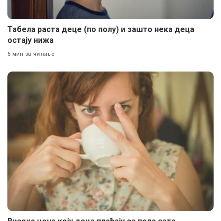
Табела раста деце (по полу) и зашто нека деца
остају нижа
6 мин за читање