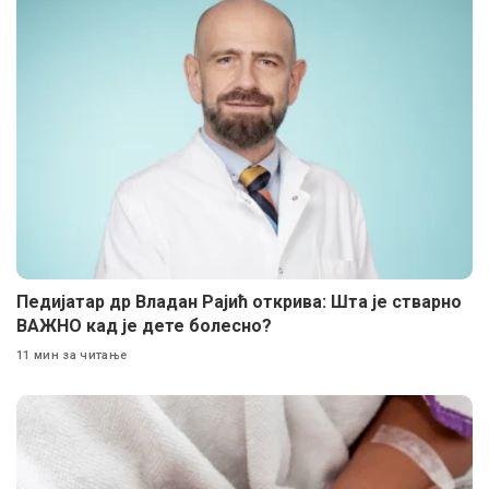
Педијатар др Владан Рајић открива: Шта је стварно
ВАЖНО кад је дете болесно?
11 мин за читање