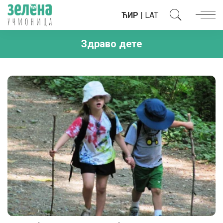
ЋИР
|
LAT
Здраво дете