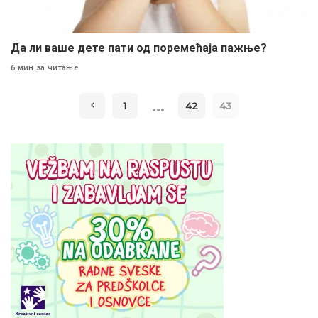
Да ли ваше дете пати од поремећаја пажње?
6 мин за читање
…
1
42
43