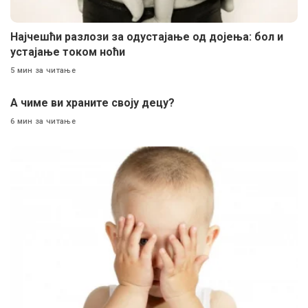
Најчешћи разлози за одустајање од дојења: бол и
устајање током ноћи
5 мин за читање
A чиме ви храните своју децу?
6 мин за читање