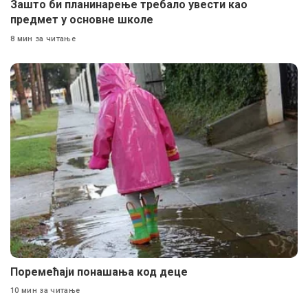
Зашто би планинарење требало увести као
предмет у основне школе
8 мин за читање
Поремећаји понашања код деце
10 мин за читање