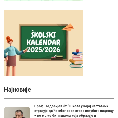
Најновије
Проф. Тодосијевић: ”Школа у којој наставник
страхује да ће због свог става изгубити лиценцу
– не може бити школа која образује и