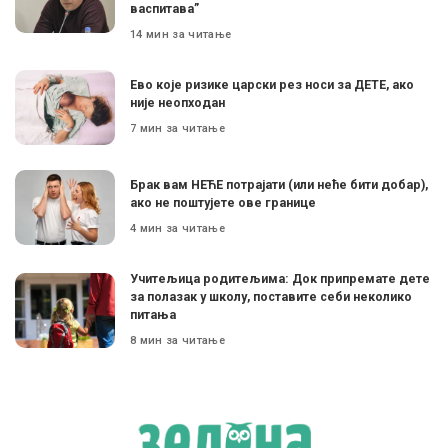
васпитава”
14 мин за читање
Ево које ризике царски рез носи за ДЕТЕ, ако
није неопходан
7 мин за читање
Брак вам НЕЋЕ потрајати (или неће бити добар),
ако не поштујете ове границе
4 мин за читање
Учитељица родитељима: Док припремате дете
за полазак у школу, поставите себи неколико
питања
8 мин за читање