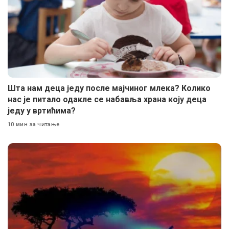
Шта нам деца једу после мајчиног млека? Колико
нас је питало одакле се набавља храна коју деца
једу у вртићима?
10 мин за читање