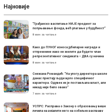
Најновије
”Грађанско васпитање НИЈЕ предмет за
попуњавање фонда, већ улагање у будућност”
8 мин за читање
Како до ПУНОГ износа јубиларне награде и
отпремнине иако не желите да будете члан
репрезентативног синдиката – ДВА су начина
8 мин за читање
Снежана Романдић: ”На улогу директора школе
данас пристају људи врло специфичног
карактера. Одувек их је постављала власт, али
никад није било овако”
7 мин за читање
УСПРС: Расправа о Закону о образовању више
личила на ријалити него на озбиљну расправу