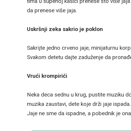
tima u supenoj kašici prenese što više jaja
da prenese više jaja.
Uskršnji zeka sakrio je poklon
Sakrijte jedno crveno jaje, minijaturnu kor
Svakom detetu dajte zaduženje da pronađe 
Vrući krompirići
Neka deca sednu u krug, pustite muziku do
muzika zaustavi, dete koje drži jaje ispada
Jaje ne sme da ispadne, a pobednik je onaj 