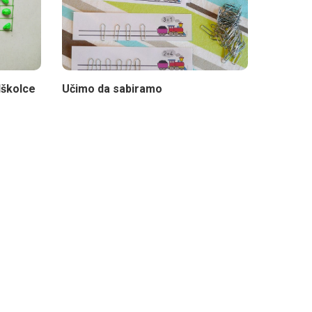
dškolce
Učimo da sabiramo