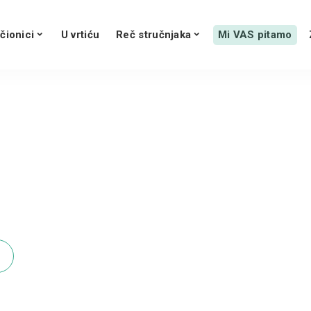
čionici
U vrtiću
Reč stručnjaka
Mi VAS pitamo