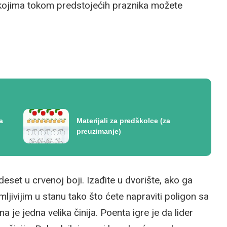
e kojima tokom predstojećih praznika možete
a
Materijali za predškolce (za
preuzimanje)
eset u crvenoj boji. Izađite u dvorište, ako ga
mljivijim u stanu tako što ćete napraviti poligon sa
 je jedna velika činija. Poenta igre je da lider