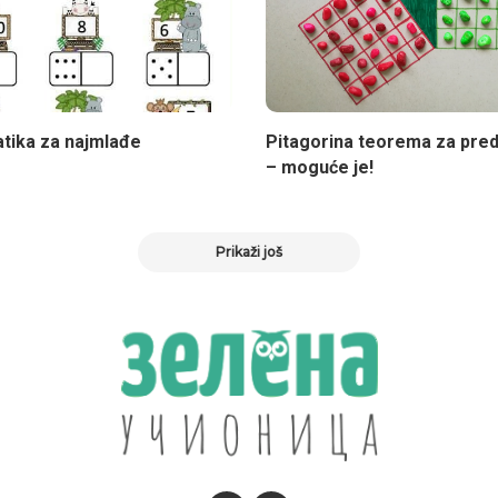
tika za najmlađe
Pitagorina teorema za pre
– moguće je!
Prikaži još