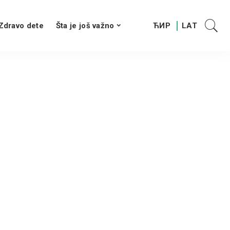
Zdravo dete
Šta je još važno