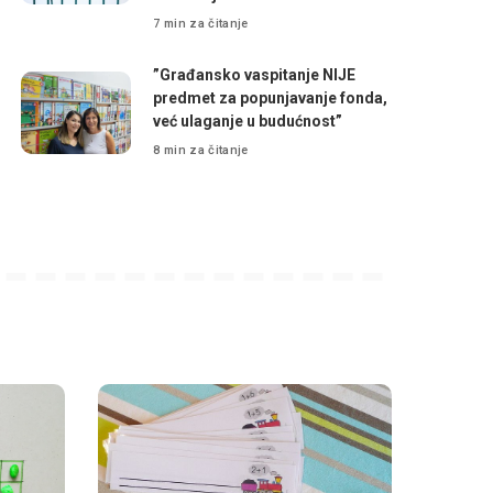
7 min za čitanje
”Građansko vaspitanje NIJE
predmet za popunjavanje fonda,
već ulaganje u budućnost”
8 min za čitanje