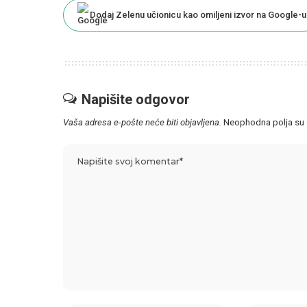
Dodaj Zelenu učionicu kao omiljeni izvor na Google-u
Napišite odgovor
Vaša adresa e-pošte neće biti objavljena.
Neophodna polja su