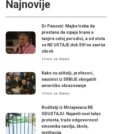
Najnovije
Dr Panović: Majke treba da
prestanu da sipaju hranu u
tanjire celoj porodici, a od stola
se NE USTAJE dok SVI ne završe
obrok
10 min za čitanje
Kako su učitelji, profesori,
naučnici iz SRBIJE obogatili
američko obrazovanje
10 min za čitanje
Roditelji iz Mrčajevaca NE
ODUSTAJU: Najavili novi talas
protesta, traže odgovornost
vinovnika nasilja, škole,
institucija