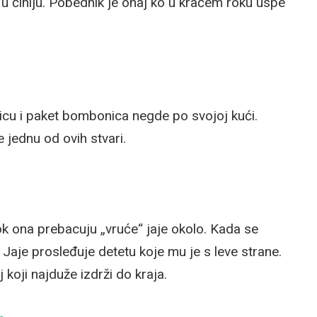
 u činiju. Pobednik je onaj ko u kraćem roku uspe
picu i paket bombonica negde po svojoj kući.
jednu od ovih stvari.
k ona prebacuju „vruće“ jaje okolo. Kada se
. Jaje prosleđuje detetu koje mu je s leve strane.
koji najduže izdrži do kraja.