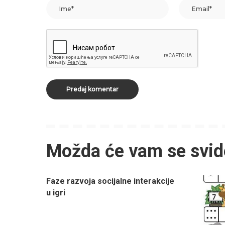
Možda će vam se svid
Faze razvoja socijalne interakcije
u igri