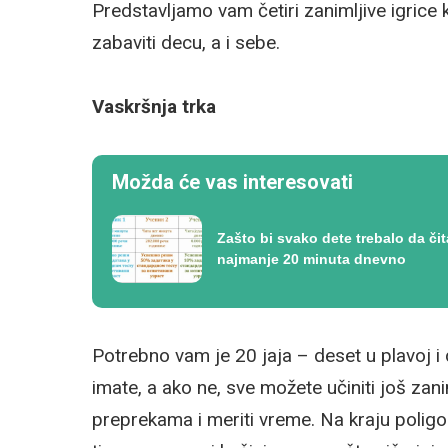
Predstavljamo vam četiri zanimljive igric
zabaviti decu, a i sebe.
Vaskršnja trka
Možda će vas interesovati
Zašto bi svako dete trebalo da čit
najmanje 20 minuta dnevno
Potrebno vam je 20 jaja – deset u plavoj i d
imate, a ako ne, sve možete učiniti još zani
preprekama i meriti vreme. Na kraju poligona