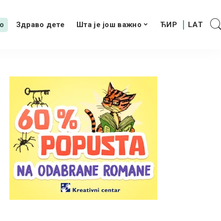
о
Здраво дете
Шта је још важно