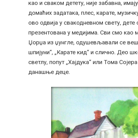
као и сваком детету, није забавна, има
домаћих задатака, плес, карате, музичк
ово одвија у свакодневном свету, дете 
презентована у медијима. Сви смо као 
Џорџа из џунгле, одушевљавали се веш
шпијуни“, „Карате кид“ и слично. Део 
светлу, попут „Хајдука“ или Тома Сојер
данашње деце.