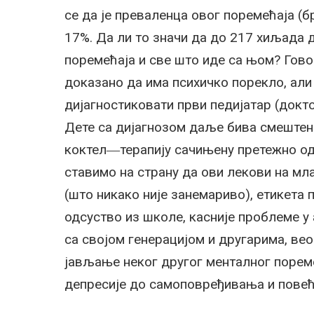
се да је преваленца овог поремећаја (б
17%. Да ли то значи да до 217 хиљада 
поремећаја и све што иде са њом? Гово
доказано да има психичко порекло, али 
дијагностиковати први педијатар (докто
Дете са дијагнозом даље бива смештено
коктел―терапију сачињену претежно од
ставимо на страну да ови лекови на мл
(што никако није занемариво), етикета 
одсуство из школе, касније проблеме 
са својом генерацијом и другарима, ве
јављање неког другог менталног порем
депресије до самоповређивања и повећа