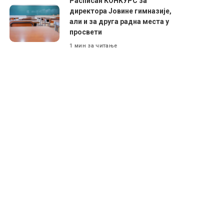
Расписан КОНКУРС за
директора Јовине гимназије,
али и за друга радна места у
просвети
1 мин за читање