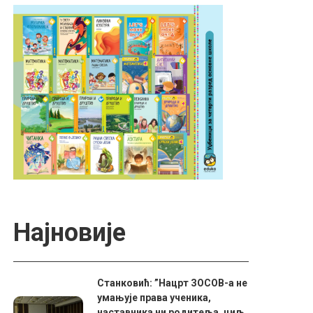
Најновије
Станковић: ”Нацрт ЗОСОВ-а не
умањује права ученика,
наставника ни родитеља, циљ