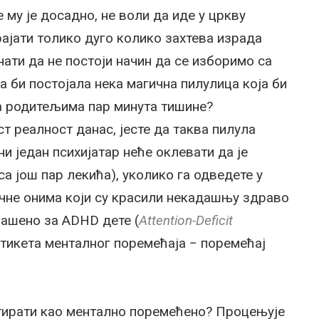
е му је досадно, не воли да иде у цркву
ајати толико дуго колико захтева израда
ати да не постоји начин да се изборимо са
а би постојала нека магична пилулица која би
а родитељима пар минута тишине?
ст реалност данас, јесте да таква пилула
ни један психијатар неће оклевати да је
а још пар лекића), уколико га одведете у
ичне онима који су красили некадашњу здраво
глашено за АDHD дете (
Attention-Deficit
 етикета менталног поремећаја − поремећај
тирати као ментално поремећено? Процењује