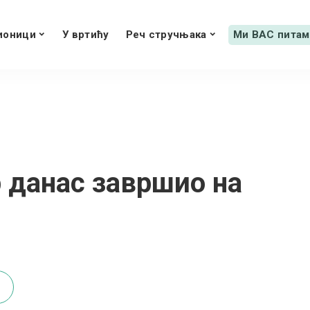
ионици
У вртићу
Реч стручњака
Ми ВАС питам
р данас завршио на