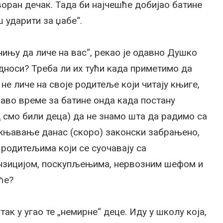
оран дечак. Тада би најчешће добијао батине
ш ударити за џабе“.
чињу да личе на вас“, рекао је одавно Душко
односи? Треба ли их тући када приметимо да
не личе на своје родитеље који читају књиге,
право време за батине онда када постану
д смо били деца) да не знамо шта да радимо са
ажњавање данас (скоро) законски забрањено,
родитељима који се суочавају са
нзицијом, поскупљењима, нервозним шефом и
ће?
ак у угао те „немирне“ деце. Иду у школу која,