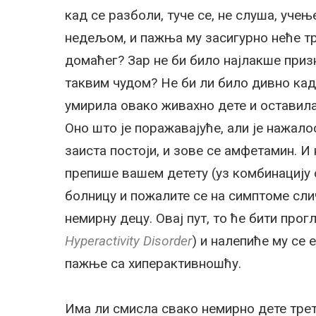
кад се разболи, туче се, не слуша, учењ
недељом, и пажња му засигурно неће тр
домаћег? Зар не би било најлакше призн
таквим чудом? Не би ли било дивно кад
умирила овако живахно дете и оставил
Оно што је поражавајуће, али је нажало
заиста постоји, и зове се амфетамин. И 
препише вашем детету (уз комбинацију с
болницу и пожалите се на симптоме сл
немирну децу. Овај пут, то ће бити про
Hyperactivity Disorder
) и налепиће му се
пажње са хиперактивношћу.
Има ли смисла свако немирно дете тре