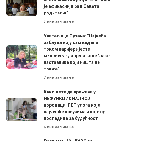
је ефикаснији рад Савета
родитеља”
3 мин за читање
Учитељица Сузана: ”Највећа
заблуда коју сам видела
током каријере јесте
мишљење да деца воле ’лаке’
наставнике који ништа не
траже”
7 мин за читање
Како дете да преживи у
НЕФУНКЦИОНАЛНОЈ
породици: ПЕТ улога које
најчешће преузима и које су
последице за будућност
5 мин за читање