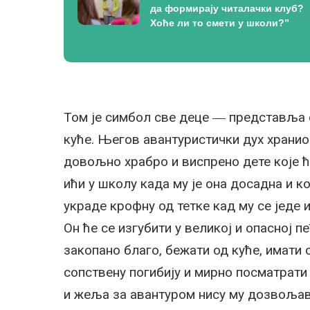
да формирају читалачки клуб?
Хоће ли то смети у школи?”
Том је симбол све деце ― представља с
куће. Његов авантуристички дух хранио 
довољно храбро и виспрено дете које ћ
ићи у школу када му је она досадна и к
украде крофну од тетке кад му се једе и
Он ће се изгубити у великој и опасној п
закопано благо, бежати од куће, имати 
сопствену погибију и мирно посматрати
и жеља за авантуром нису му дозвољав