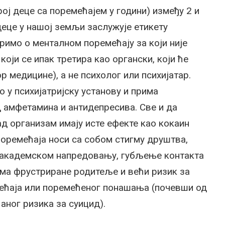
рој деце са поремећајем у години) између 2 и
деце у нашој земљи заслужује етикету
римо о менталном поремећају за који није
који се ипак третира као органски, који ће
р медицине), а не психолог или психијатар.
 у психијатријску установу и прима
 амфетамина и антидепресива. Све и да
ад организам имају исте ефекте као кокаин
поремећаја носи са собом стигму друштва,
у академском напредовању, губљење контакта
ома фрустриране родитеље и већи ризик за
ећаја или поремећеног понашања (почевши од
ног ризика за суицид).