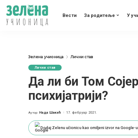
Вести
За родитеље
У уч
Зелена учионица
Лични став
Лични став
Да ли би Том Соје
психијатрији?
Нада Шакић
17. фебруар 2021.
Аутор:
Posted
by
Dodaj Zelenu učionicu kao omiljeni izvor na Google-u