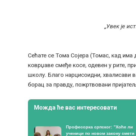
„Увек је ис
Сећате се Тома Сојера (Томас, кад има
коврџаве смеђе косе, одевен у рите, пр
школу. Благо нарцисоидни, хвалисави в
борац за правду, пожртвовани пријатељ
Можда ће вас интересовати
Професорка српског: ”Хоће ли
ученици по новом закону смети