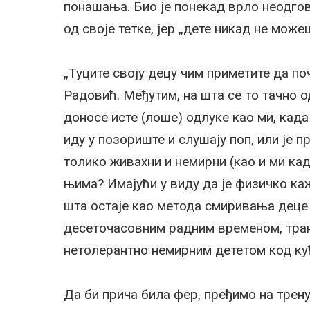
понашања. Био је понекад врло неодгов
од своје тетке, јер „дете никад не може
„Туците своју децу чим приметите да по
Радовић. Међутим, на шта се то тачно 
доносе исте (лоше) одлуке као ми, када 
иду у позориште и слушају поп, или је 
толико живахни и немирни (као и ми ка
њима? Имајући у виду да је физичко к
шта остаје као метода смиривања деце 
десеточасовним радним временом, тра
нетолерантно немирним дететом код ку
Да би прича била фер, пређимо на тренут