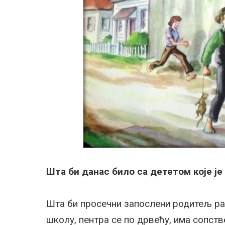
Шта би данас било са дететом које је
Шта би просечни запослени родитељ рад
школу, пентра се по дрвећу, има сопств