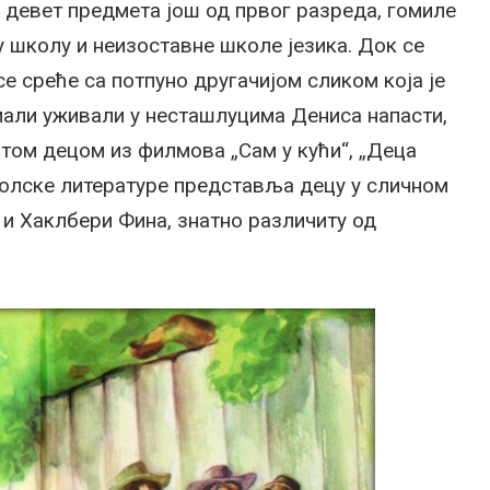
ју девет предмета још од првог разреда, гомиле
у школу и неизоставне школе језика. Док се
се среће са потпуно другачијом сликом која је
мали уживали у несташлуцима Дениса напасти,
том децом из филмова „Сам у кући“, „Деца
школске литературе представља децу у сличном
а и Хаклбери Фина, знатно различиту од