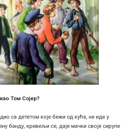
 као Том Сојер?
ио са дететом које бежи од куће, не иде у
ену банду, кревељи се, даје мачки своје сирупе