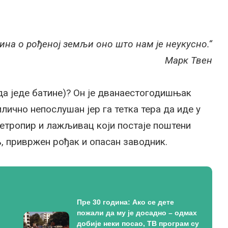
тина о рођеној земљи оно што нам је неукусно.“
Марк Твен
 да једе батине)? Он је дванаестогодишњак
илично непослушан јер га тетка тера да иде у
етропир и лажљивац који постаје поштени
, привржен рођак и опасан заводник.
Пре 30 година: Ако се дете
пожали да му је досадно – одмах
добије неки посао, ТВ програм су