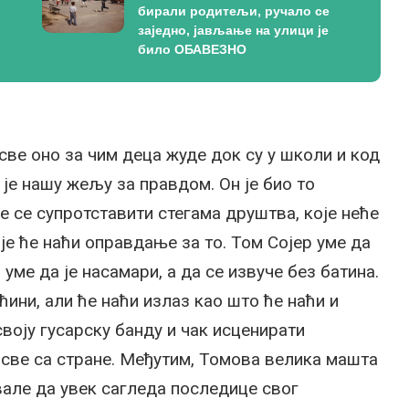
бирали родитељи, ручало се
заједно, јављање на улици је
било ОБАВЕЗНО
ве оно за чим деца жуде док су у школи и код
је нашу жељу за правдом. Он је био то
е се супротставити стегама друштва, које неће
оје ће наћи оправдање за то. Том Сојер уме да
 уме да је насамари, а да се извуче без батина.
ећини, али ће наћи излаз као што ће наћи и
своју гусарску банду и чак исценирати
 све са стране. Међутим, Томова велика машта
але да увек сагледа последице свог