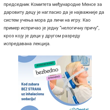
председник Комитета међународне Менсе за
даровиту децу је нагласио да је најважније да
систем учења мора да личи на игру. Као
пример испричао је једну “нелогичну причу”,
кроз коју је деци у другом разреду
испредавана лекција.