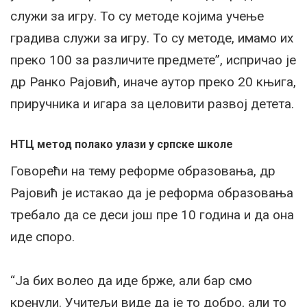
служи за игру. То су методе којима учење
градива служи за игру. То су методе, имамо их
преко 100 за различите предмете”, испричао је
др Ранко Рајовић, иначе аутор преко 20 књига,
приручника и игара за целовити развој детета.
НТЦ метод полако улази у српске школе
Говорећи на тему реформе образовања, др
Рајовић је истакао да је реформа образовања
требало да се деси још пре 10 година и да она
иде споро.
“Ја бих волео да иде брже, али бар смо
кренули. Учитељи виде да је то добро, али то