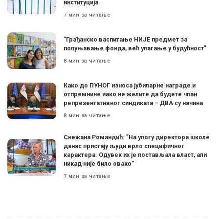
институција
7 мин за читање
”Грађанско васпитање НИЈЕ предмет за
попуњавање фонда, већ улагање у будућност”
8 мин за читање
Како до ПУНОГ износа јубиларне награде и
отпремнине иако не желите да будете члан
репрезентативног синдиката – ДВА су начина
8 мин за читање
Снежана Романдић: ”На улогу директора школе
данас пристају људи врло специфичног
карактера. Одувек их је постављала власт, али
никад није било овако”
7 мин за читање