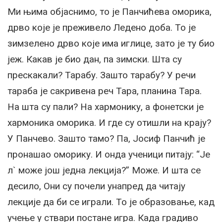
Ми њима објаснимо, то је Панчићева оморика,
дрво које је преживело Ледено доба. То је
зимзелено дрво које има иглице, зато је ту био
јеж. Какав је био дан, па зимски. Шта су
прескакали? Тарабу. Зашто тарабу? У речи
тараба је сакривена реч Тара, планина Тара.
На шта су пали? На хармонику, а фонетски је
хармоника оморика. И где су отишли на крају?
У Панчево. Зашто тамо? Па, Јосиф Панчић је
пронашао оморику. И онда ученици питају: “Је
л` може још једна лекција?” Може. И шта се
десило, Они су почели унапред да читају
лекције да би се играли. То је образовање, кад
учење у ствари постане игра. Када градиво