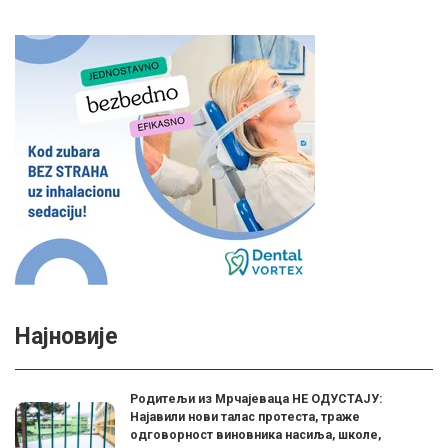
Најновије
Родитељи из Мрчајеваца НЕ ОДУСТАЈУ:
Најавили нови талас протеста, траже
одговорност виновника насиља, школе,