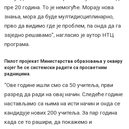
пре 20 година. То је немогуће. Морају нова
знања, мора да буде мултидисциплинарно,
прво да видимо где је проблем, па онда да га
заједно решавамо”, нагласио је аутор НТЦ
програма.
Пилот пројекат Министарства образовања у оквиру
којег ће се системски радити са просветним
радницима.
“Ове године ишли смо са 50 учитеља, први
разред да ради на овај начин. Следеће године
настављамо са њима на исти начин и онда се
кандидује нових 200 учитеља. За пар година
када се то рашири, да покажемо и