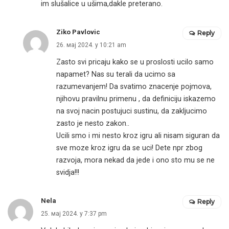
im slušalice u ušima,dakle preterano.
Ziko Pavlovic
Reply
26. мај 2024. у 10:21 am
Zasto svi pricaju kako se u proslosti ucilo samo
napamet? Nas su terali da ucimo sa
razumevanjem! Da svatimo znacenje pojmova,
njihovu pravilnu primenu , da definiciju iskazemo
na svoj nacin postujuci sustinu, da zakljucimo
zasto je nesto zakon..
Ucili smo i mi nesto kroz igru ali nisam siguran da
sve moze kroz igru da se uci! Dete npr zbog
razvoja, mora nekad da jede i ono sto mu se ne
svidja!!!
Nela
Reply
25. мај 2024. у 7:37 pm