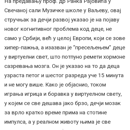
На предавању проф. др Ранка Рајовића у
Свечаној сали Музичке школе у Ваљеву, овај
стручњак за дечји развој указао је на појаву
новог когнитивног проблема код деце, не
само у Србији, већ у целој Европи, који се зове
хипер-пажња, а изазван је “пресељењем” деце
у виртуелни свет, што потпуно ремети хормоне
сазревања мозга. Он је указао на то да деца
узраста петог и шестог разреда уче 15 минута
и не могу више. Како је објаснио, током
играња игрица и боравка у виртуелном свету,
у којем се све дешава јако брзо, дечји мозак
за врло кратко време прима на стотине
импулса, а у реалном животу њима је све