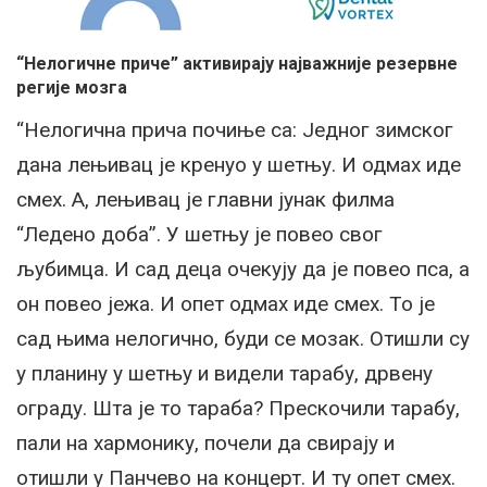
“Нелогичне приче” активирају најважније резервне
регије мозга
“Нелогична прича почиње са: Једног зимског
дана лењивац је кренуо у шетњу. И одмах иде
смех. А, лењивац је главни јунак филма
“Ледено доба”. У шетњу је повео свог
љубимца. И сад деца очекују да је повео пса, а
он повео јежа. И опет одмах иде смех. То је
сад њима нелогично, буди се мозак. Отишли су
у планину у шетњу и видели тарабу, дрвену
ограду. Шта је то тараба? Прескочили тарабу,
пали на хармонику, почели да свирају и
отишли у Панчево на концерт. И ту опет смех.