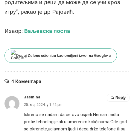
родитељима и деци да може да се учи кроз
игру”, рекао је др Рајовић.
Извор:
Ваљевска посла
Dodaj Zelenu učionicu kao omiljeni izvor na Google-u
4 Коментара
Jasmina
Reply
25. мај 2024. у 1:42 pm
Iskreno se nadam da će ovo uspeti.Nemam ništa
protiv tehnologije,ali u umerenim količinama.Gde god
se okrenete,uglavnom ljudi i deca drže telefone ili su