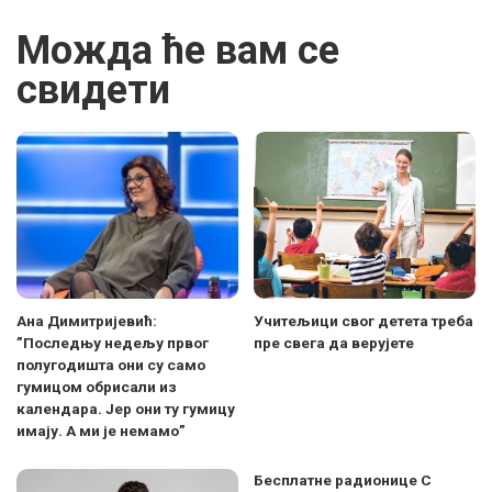
Можда ће вам се
свидети
Ана Димитријевић:
Учитељици свог детета треба
”Последњу недељу првог
пре свега да верујете
полугодишта они су само
гумицом обрисали из
календара. Јер они ту гумицу
имају. А ми је немамо”
Бесплатне радионице С