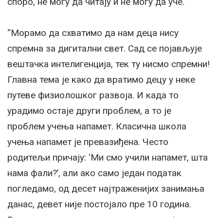
споро, не могу да читају и не могу да уче.
“Морамо да схватимо да нам деца нису
спремна за дигитални свет. Сад се појављује
вештачка интелигенција, тек ту нисмо спремни!
Главна тема је како да вратимо децу у неке
путеве физиолошког развоја. И када то
урадимо остаје други проблем, а то је
проблем учења напамет. Класична школа
учења напамет је превазиђена. Често
родитељи причају: ‘Ми смо учили напамет, шта
нама фали?’, али ако само један податак
погледамо, од десет најтраженијих занимања
данас, девет није постојало пре 10 година.