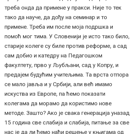
треба онда да примене у пракси. Није то тек
тако да науче, да дођу на семинар и то
примене. Треба им после моја подршка и
помоћ мог тима. У Словенији је исто тако било,
старије колеге су биле против реформе, а сад
сам добио и катедру на Педагошком
факултету, прво у Љубљани, сад у Копру, и
предајем будућим учитељима. Та врста отпора
се мало јавља и у Србији, али већ имамо
искуства из Европе, па ћемо показати
колегама да морамо да користимо нове
методе. Зашто? Ако је свака генерација уназад
15 година све слабија и слабија, питање за све
нас је да ли ћемо наћи решење у књигама од