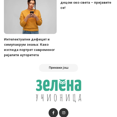
децом око света – пријавите
се!
Интелектуални дефицит и
симулакрум знања: Како
изгледа портрет савременог
ријалити ауторитета
Прикажи још