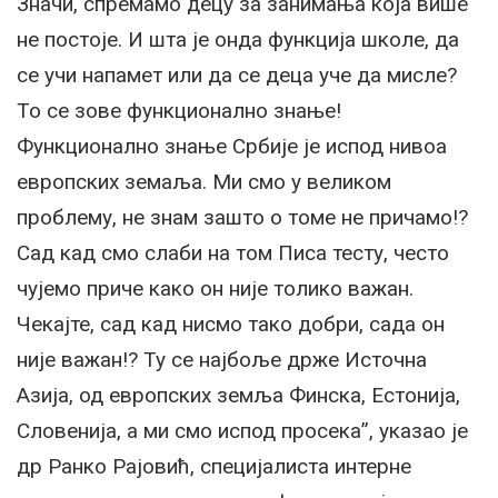
Значи, спремамо децу за занимања која више
не постоје. И шта је онда функција школе, да
се учи напамет или да се деца уче да мисле?
То се зове функционално знање!
Функционално знање Србије је испод нивоа
европских земаља. Ми смо у великом
проблему, не знам зашто о томе не причамо!?
Сад кад смо слаби на том Писа тесту, често
чујемо приче како он није толико важан.
Чекајте, сад кад нисмо тако добри, сада он
није важан!? Ту се најбоље држе Источна
Азија, од европских земља Финска, Естонија,
Словенија, а ми смо испод просека”, указао је
др Ранко Рајовић, специјалиста интерне