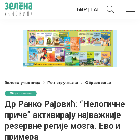
ЋИР
|
LAT
Зелена учионица
Реч стручњака
Образовање
Образовање
Др Ранко Рајовић: “Нелогичне
приче” активирају најважније
резервне регије мозга. Ево и
примера