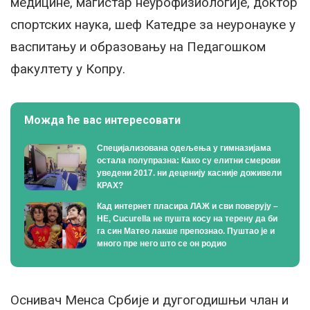
медицине, магистар неурофизиологије, доктор
спортских наука, шеф Катедре за неуронауке у
васпитању и образовању на Педагошком
факултету у Копру.
Можда ће вас интересовати
Специјализована одељења у гимназијама
остала полупразна: Како су елитни смерови
уведени 2017. ни деценију касније доживели
КРАХ?
Кад интернет пласира ЛАЖ и сви поверују –
НЕ, Cucurella не пушта косу на терену да би
га син Матео лакше препознао. Пуштао је и
много пре него што се он родио
Оснивач Менса Србије и дугогодишњи члан и