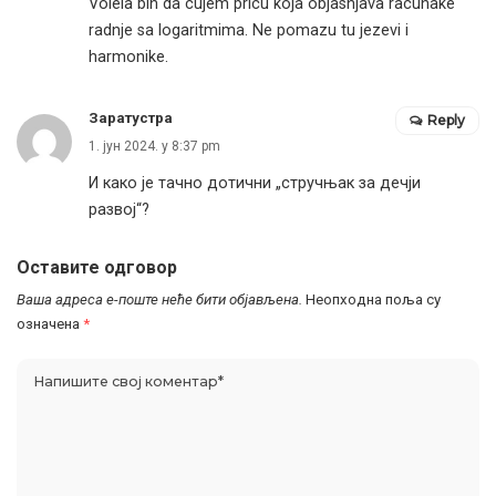
Volela bih da cujem pricu koja objasnjava racunake
radnje sa logaritmima. Ne pomazu tu jezevi i
harmonike.
Заратустра
Reply
1. јун 2024. у 8:37 pm
И како је тачно дотични „стручњак за дечји
развој“?
Оставите одговор
Ваша адреса е-поште неће бити објављена.
Неопходна поља су
означена
*