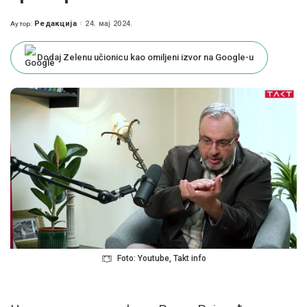
Редакција
24. мај 2024.
Аутор:
Posted
by
Dodaj Zelenu učionicu kao omiljeni izvor na Google-u
Foto: Youtube, Takt info