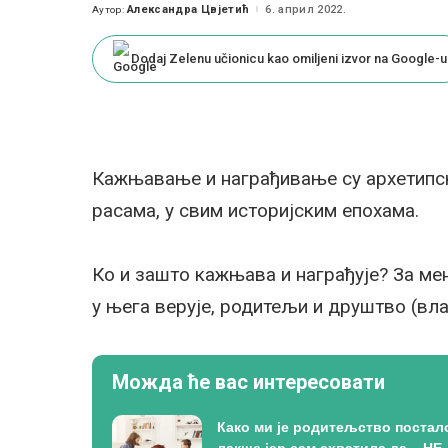
Александра Цвјетић
6. април 2022.
Аутор:
Posted
by
Dodaj Zelenu učionicu kao omiljeni izvor na Google-u
Кажњавање и награђивање су архетипск
расама, у свим историјским епохама.
Ко и зашто кажњава и награђује? За мене
у њега верује, родитељи и друштво (вла
Можда ће вас интересовати
Како ми је родитељство постал