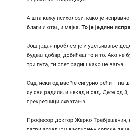
А шта кажу психолози, како је исправно
благи и отац и мајка.
То је једини испр
Још један проблем је и уцењивање деце
будеш добар, добићеш то и то. Ако не б
три пута, ти опет радиш како не ваља.
Сад, неки од вас ће сигурно рећи – па ш
су сви радили, и некад и сад. Дете од 3,
прекретници схватања.
Професор доктор Жарко Требјешанин, н
патријархалном васпитању српске деце.