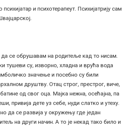
о психијатар и психотерапеут. Психијатрију сам
Швајцарској.
а да се обрушавам на родитеље кад то нисам.
ки тушеви су, изворно, хладна и врућа вода
симболичко значење и посебно су били
архалном друштву. Отац строг, престрог, виче,
 батине од свог оца. Мајка нежна, осећајна, па
еши, привија дете уз себе, нуди слатко и утеху.
но да се развија у окружењу где један
тељ на други начин. А то је некад тако било и