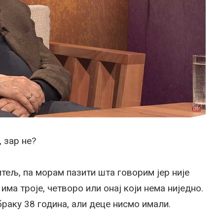
 зар не?
ељ, па морам пазити шта говорим јер није
 има троје, четворо или онај који нема ниједно.
раку 38 година, али деце нисмо имали.