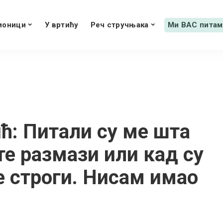
ионици
У вртићу
Реч стручњака
Ми ВАС питам
ћ: Питали су ме шта
ете размази или кад су
 строги. Нисам имао