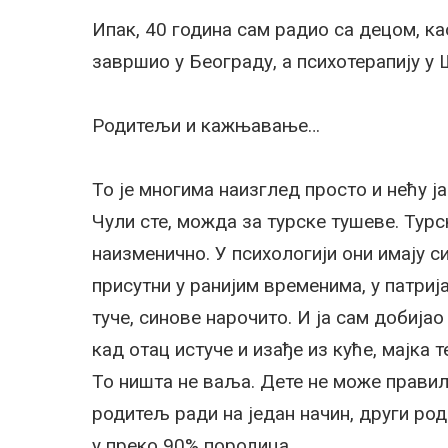
Ипак, 40 година сам радио са децом, ка
завршио у Београду, а психотерапију у 
Родитељи и кажњавање…
То је многима наизглед просто и нећу ј
Чули сте, можда за турске тушеве. Турс
наизменично. У психологији они имају 
присутни у ранијим временима, у патриј
туче, синове нарочито. И ја сам добијао
кад отац истуче и изађе из куће, мајка т
То ништа не ваља. Дете не може правил
родитељ ради на један начин, други роди
у преко 90% породица.