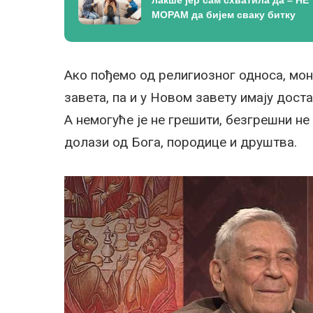
лакше јер сам схватила да – НЕ
МОРАМ да бијем сваку битку
Ако пођемо од религиозног односа, мон
завета, па и у Новом завету имају дост
А немогуће је не грешити, безгрешни не 
долази од Бога, породице и друштва.