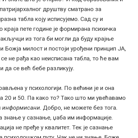
 патријархалног друштву сматрано за
разна табла коју исписујемо. Сад су и
о краја пете године је формирана психичка
 закључци из тога би могли да буду крајње
ји Божја милост и постоји урођени принцип ЈА,
 се не рађа као неисписана табла, то ће вам
 да се већ бебе разликују.
рављена у психологији. По већини је и она
са 20 и 50. Па како то? Тако што ми увећавамо
и
информисани
. Добро, не можете без тога.
 а знање у сазнање, џаба им информације.
ција не пређе у квалитет. Тек је сазнање
а психолошком путу. Чак не ни знање. Боже,