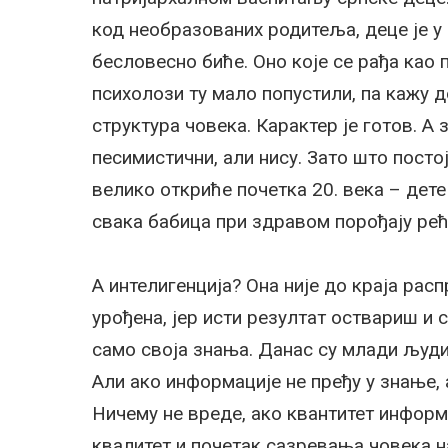
код необразованих родитеља, деце је у
бесловесно биће. Оно које се рађа као п
психолози ту мало попустили, па кажу д
структура човека. Карактер је готов. А
песимистични, али нису. Зато што посто
велико откриће почетка 20. века – дете
свака бабица при здравом порођају рећи
А интелигенција? Она није до краја расп
урођена, јер исти резултат оствариш и 
само своја знања. Данас су млади људ
Али ако информације не пређу у знање,
Ничему не вреде, ако квантитет информа
квалитет и почетак сазревања човека н