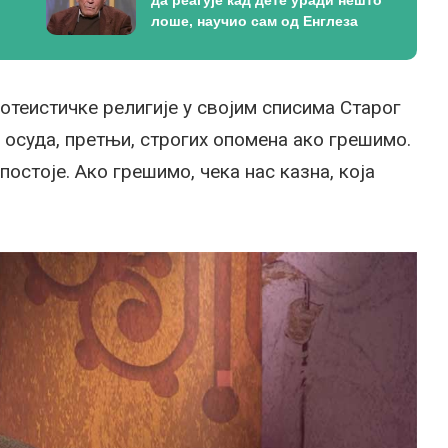
да реагује кад дете уради нешто
лоше, научио сам од Енглеза
отеистичке религије у својим списима Старог
а осуда, претњи, строгих опомена ако грешимо.
постоје. Ако грешимо, чека нас казна, која