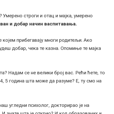
? Умерено строги и отац и мајка, умерено
аван и добар начин васпитавања.
 којем прибегавају многи родитељи. Ако
удеш добар, чека те казна. Опомиње те мајка
та? Надам се не велики број вас. Рећи ћете, то
 4, 5 година шта може да разуме? Е, ту смо на
аш угледни психолог, докторирао је на
 И знате шта је открио? И код образованих и