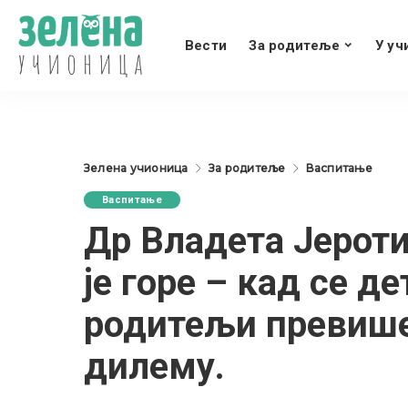
Вести
За родитеље
У уч
Зелена учионица
За родитеље
Васпитање
Васпитање
Др Владета Јероти
је горе – кад се д
родитељи превише
дилему.