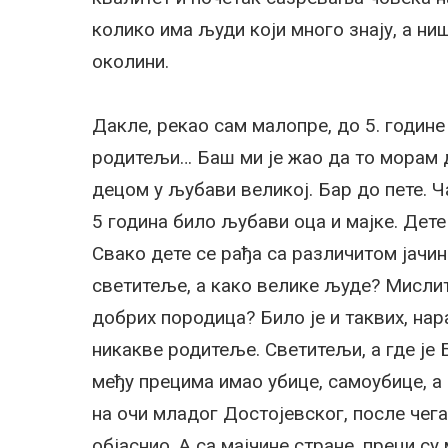
колико има људи који много знају, а ни
околини.
Дакле, рекао сам малопре, до 5. године
родитељи… Баш ми је жао да то морам д
децом у љубави великој. Бар до пете. Ч
5 година било љубави оца и мајке. Дете 
Свако дете се рађа са различитом јачин
светитеље, а како велике људе? Мислит
добрих породица? Било је и таквих, нара
никакве родитеље. Светитељи, а где је 
међу прецима имао убице, самоубице, а 
на очи младог Достојевског, после чега 
објаснио. А са мајчине стране, преци с