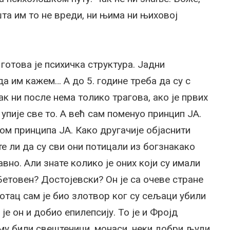
шта им то не вреди, ни њима ни њиховој
 готова је психичка структура. Јадни
а им кажем… А до 5. године треба да су с
ак ни после нема толико трагова, ако је првих
упије све то. А већ сам поменуо принцип ЈА.
ом принципа ЈА. Како другачије објаснити
е ли да су сви они потицали из богзнакако
вно. Али знате колико је оних који су имали
Бетовен? Достојевски? Он је са очеве стране
отац сам је био злотвор ког су сељаци убили
је он и добио епилепсију. То је и Фројд
у му били свештеници, монаси, неки добри људи.