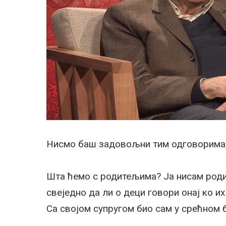
Нисмо баш задовољни тим одговорима,
Шта ћемо с родитељима? Ја нисам родит
свеједно да ли о деци говори онај ко их
Са својом супругом био сам у срећном б