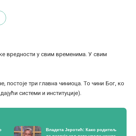
е вредности у свим временима. У свим
, постоје три главна чиниоца. То чини Бог, ко
дајући системи и институције).
о
Владета Јеротић: Како родитељ