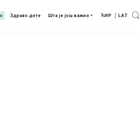
о
Здраво дете
Шта је још важно