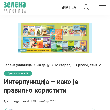
ЋИР
|
LAT
Зелена учионица
За децу
IV Разред
Српски језик IV
Српски језик IV
Интерпункција – како је
правилно користити
Нада Шакић
13. октобар 2015.
Аутор:
Posted
by