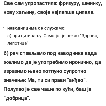
Све сам упропастила: фризуру, шминку,
нову хаљину, своје најлепше ципеле.
наводницима се служимо:
а) при цитирању: Само јој је рекао “Здраво,
лепотице”
б) реч стављамо под наводнике када
желимо да је употребимо иронично, да
изразимо њено потпуно супротно
значење: Ма, ти си прави “анђео”.
Полупао је све чаше по кући, баш је
“добрица”.