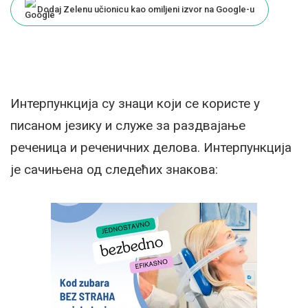
Dodaj Zelenu učionicu kao omiljeni izvor na Google-u
Интерпункција су знаци који се користе у
писаном језику и служе за раздвајање
реченица и реченичних делова. Интерпункција
је сачињена од следећих знакова: