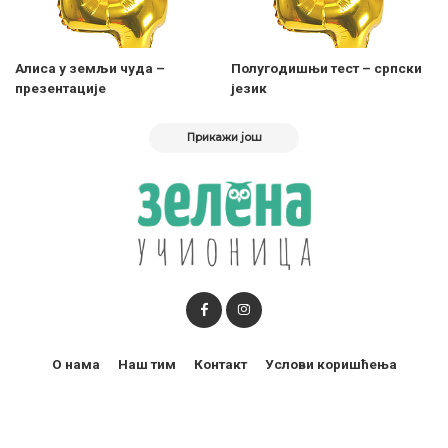
Aлиса у земљи чуда –
Полугодишњи тест – српски
презентације
језик
Прикажи још
О нама
Наш тим
Контакт
Услови коришћења