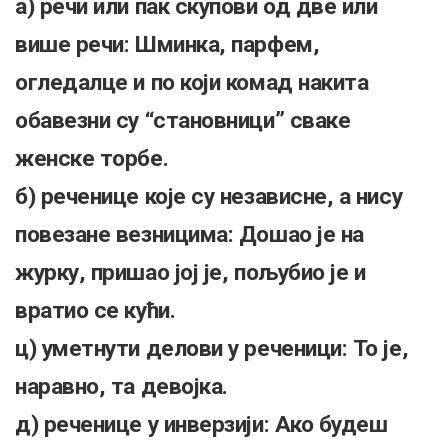
а) речи или пак скупови од две или
више речи: Шминка, парфем,
огледалце и по који комад накита
обавезни су “становници” сваке
женске торбе.
б) реченице које су независне, а нису
повезане везницима: Дошао је на
журку, пришао јој је, пољубио је и
вратио се кући.
ц) уметнути делови у реченици: То је,
наравно, та девојка.
д) реченице у инверзији: Ако будеш