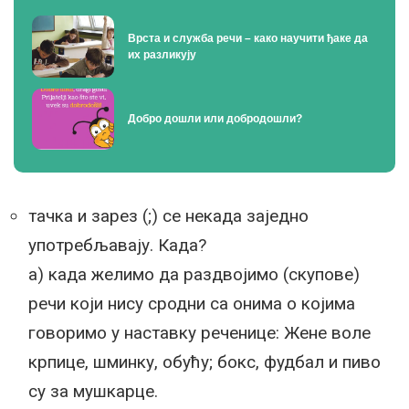
Врста и служба речи – како научити ђаке да
их разликују
Добро дошли или добродошли?
тачка и зарез (;) се некада заједно
употребљавају. Када?
а) када желимо да раздвојимо (скупове)
речи који нису сродни са онима о којима
говоримо у наставку реченице: Жене воле
крпице, шминку, обућу; бокс, фудбал и пиво
су за мушкарце.