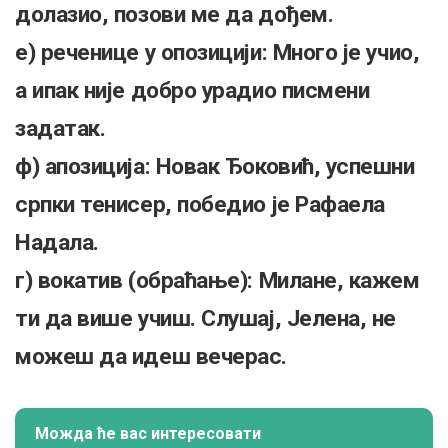
долазио, позови ме да дођем.
е) реченице у опозицији: Много је учио,
а ипак није добро урадио писмени
задатак.
ф) апозиција: Новак Ђоковић, успешни
српки тенисер, победио је Рафаела
Надала.
г) вокатив (обраћање): Милане, кажем
ти да више учиш. Слушај, Јелена, не
можеш да идеш вечерас.
Можда ће вас интересовати