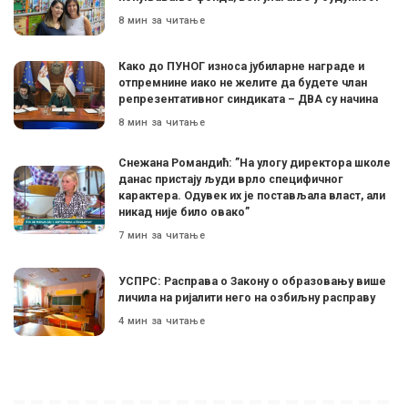
8 мин за читање
Како до ПУНОГ износа јубиларне награде и
отпремнине иако не желите да будете члан
репрезентативног синдиката – ДВА су начина
8 мин за читање
Снежана Романдић: ”На улогу директора школе
данас пристају људи врло специфичног
карактера. Одувек их је постављала власт, али
никад није било овако”
7 мин за читање
УСПРС: Расправа о Закону о образовању више
личила на ријалити него на озбиљну расправу
4 мин за читање