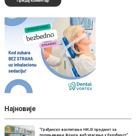
Најновије
”Грађанско васпитање НИЈЕ предмет за
попуњавање фонда, већ улагање у будућност”