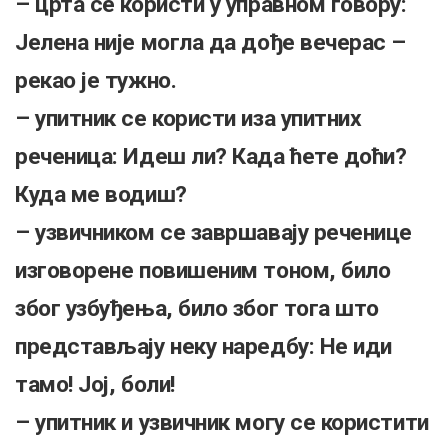
– црта се користи у управном говору:
Јелена није могла да дође вечерас –
рекао је тужно.
– упитник се користи иза упитних
реченица: Идеш ли? Када ћете доћи?
Куда ме водиш?
– узвичником се завршавају реченице
изговорене повишеним тоном, било
због узбуђења, било због тога што
представљају неку наредбу: Не иди
тамо! Јој, боли!
– упитник и узвичник могу се користити