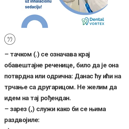
– тачком (.) се означава крај
обавештајне реченице, било да је она
потврдна или одрична: Данас ћу ићи на
трчање са другарицом. Не желим да
идем на тај рођендан.
– зарез (,) служи како би се њима
раздвојиле: