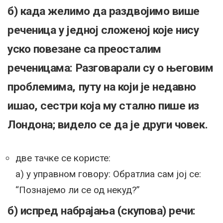
б) када желимо да раздвојимо више
реченица у једној сложеној које нису
уско повезане са преосталим
реченицама: Разговарали су о његовим
проблемима, путу на који је недавно
ишао, сестри која му стално пише из
Лондона; видело се да је други човек.
две тачке се користе:
а) у управном говору: Обратлиа сам јој се:
“Познајемо ли се од некуд?”
б) испред набрајања (скупова) речи: