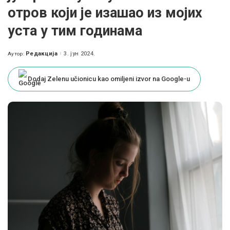
отров који је изашао из мојих
уста у тим годинама
Редакција
3. јун 2024.
Аутор:
Posted
by
Dodaj Zelenu učionicu kao omiljeni izvor na Google-u