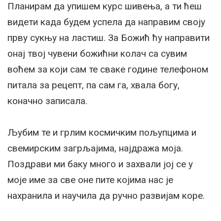
Планирам да упишем курс шивења, а ти ћеш
видети када будем успела да направим своју
прву сукњу на ластиш. За Божић ћу направити
онај твој чувени божићни колач са сувим
воћем за који сам те сваке године телефоном
питала за рецепт, па сам га, хвала богу,
коначно записала.
Љубим те и грлим космичким пољупцима и
свемирским загрљајима, најдража моја.
Поздрави ми баку много и захвали јој се у
моје име за све оне пите којима нас је
нахранила и научила да ручно развијам коре.