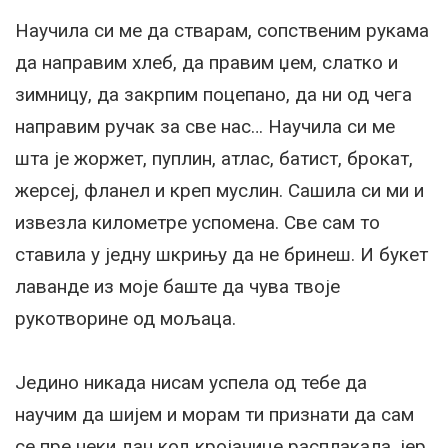
Научила си ме да стварам, сопственим рукама
да направим хлеб, да правим џем, слатко и
зимницу, да закрпим поцепано, да ни од чега
направим ручак за све нас… Научила си ме
шта је жоржет, пуплин, атлас, батист, брокат,
жерсеј, фланел и креп муслин. Сашила си ми и
извезла километре успомена. Све сам то
ставила у једну шкрињу да не бринеш. И букет
лаванде из моје баште да чува твоје
рукотворине од мољаца.
Једино никада нисам успела од тебе да
научим да шијем и морам ти признати да сам
се пре неки дан код кројачице расплакала, јер