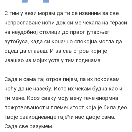
С тим у вези морам да ти се извиним за све
непроспаване ноћи док си ме чекала на тераси
на неудобној столици до првог јутарњег
аутобуса, када си коначно спокојна могла да
одеш да спаваш. И за сав отров који је
изашао из мојих уста у тим годинама.
Сада и сама тај отров пијем, па их покривам
ноћу да не назебу. Исто их чекам будна као и
ти мене. Кроз сваку моју вену тече енормна
пожртвованост и племенитост која је била део
твоје свакодневице гајећи нас двоје сама.
Сада све разумем.