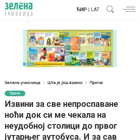
ЋИР
|
LAT
Зелена учионица
Шта је још важно
Приче
Приче
Извини за све непроспаване
ноћи док си ме чекала на
неудобној столици до првог
јутарњег аутобуса. И за сав