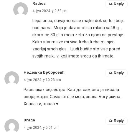
Radica
Reply
4. јун 2024. у 9:53 pm
Lepa prica, cuvajmo nase majke dok su tu i bdiju
nad nama. Moja je davno otisla mlada sa48 g. ,
skoro ce 30 g. a moja zelja za njom ne prestaje.
Kako starim sve mi vise treba,treba mi njen
zagrljaj smeh glas… Ljudi budite sto vise pored
svojih majki, vi koji imate srecu da ih imate.
Недељка Брборовић
Reply
4. јун 2024. у 10:23 am
Расплаках се,сестро. Као да сам ово ја писала
својој мајци. Само што је моја, хвала Богу ,жива.
Хвала ти, хвала ♥️
Draga
Reply
4. јун 2024. у 5:01 pm