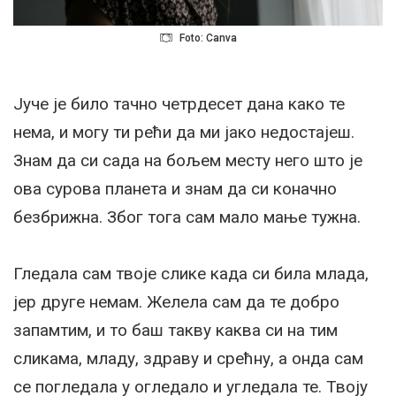
Foto: Canva
Јуче је било тачно четрдесет дана како те
нема, и могу ти рећи да ми јако недостајеш.
Знам да си сада на бољем месту него што је
ова сурова планета и знам да си коначно
безбрижна. Због тога сам мало мање тужна.
Гледала сам твоје слике када си била млада,
јер друге немам. Желела сам да те добро
запамтим, и то баш такву каква си на тим
сликама, младу, здраву и срећну, а онда сам
се погледала у огледало и угледала те. Твоју