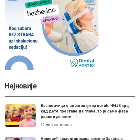
Најновије
Васпитачица о адаптацији на вртић: НИЈЕ крај
кад дете престане да плаче, то је само фаза
равнодушности
10 мин за читање
Нешовић коментарисала измене Закона о