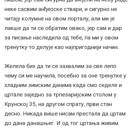
неке сасвим анђеоске ствари, и сигурно не
читају колумне на овом порталу, али ми је
лакше да ти се обратим овако, јер сам и дар
за писање наследила од тебе, па ми у овом
тренутку то делује као најпригоднији начин.
Желела бих да ти се захвалим за све лепо
чему си ме научила, посебно за оне тренутке у
хладним зимским данима када смо седеле и
цртале заједно за трпезаријским столом у
Крунској 35, на другом спрату, први стан
десно. Никада више нисам престала да цртам
до дана данашњег. И од тог цртања живим.