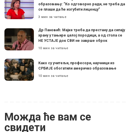
образовању: ”Ко одговорно ради, не треба да
се плаши да ће изгубити лиценцу”
3 мин за читање
Др Пановић: Мајке треба да престану да сипају
храну у тањире целој породици, а од стола се
НЕ УСТАЈЕ док СВИ не заврше оброк
10 мин за читање
Како су учитељи, професори, научници из
СРБИЈЕ обогатили америчко образовање
10 мин за читање
Можда ће вам се
свидети