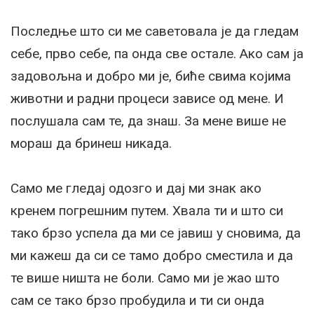
Последње што си ме саветовала је да гледам
себе, прво себе, па онда све остале. Ако сам ја
задовољна и добро ми је, биће свима којима
животни и радни процеси зависе од мене. И
послушала сам те, да знаш. За мене више не
мораш да бринеш никада.
Само ме гледај одозго и дај ми знак ако
кренем погрешним путем. Хвала ти и што си
тако брзо успела да ми се јавиш у сновима, да
ми кажеш да си се тамо добро сместила и да
те више ништа не боли. Само ми је жао што
сам се тако брзо пробудила и ти си онда