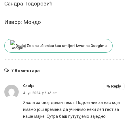
Сандра Тодоровић
Извор: Mондо
Dodaj Zelenu učionicu kao omiljeni izvor na Google-u
7 Коментара
Слађа
Reply
4. јун 2024. у 6:45 am
Хвала за овај диван текст. Подсетник за нас који
имамо још времена да учинимо неки леп гест за
наше мајке. Сутра баш путутујемо заједно.