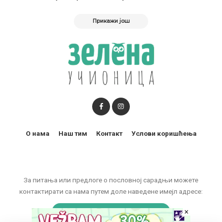
Прикажи још
О нама
Наш тим
Контакт
Услови коришћења
За питања или предлоге о пословној сарадњи можете
контактирати са нама путем доле наведене имејл адресе:
×
marketing@zelenaucionica.com