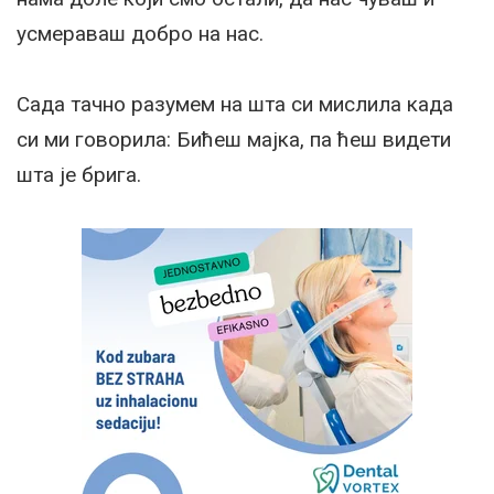
усмераваш добро на нас.
Сада тачно разумем на шта си мислила када
си ми говорила: Бићеш мајка, па ћеш видети
шта је брига.