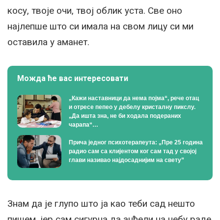
косу, твоје очи, твој облик уста. Све оно
најлепше што си имала на свом лицу си ми
оставила у аманет.
Можда ће вас интересовати
„Кажи наставници да нема појма“, рече отац
и отресе пепео у дебелу кристалну пикслу.
„Да ишта зна, не би ходала подераних
чарапа“…
Прича једног психотерапеута: „Пре 25 година
радио сам са клијентом ког сам тад у својој
глави називао најдосаднијим на свету”
Знам да је глупо што ја као теби сад нешто
пишем, јер сам сигурна да анђели на небу раде