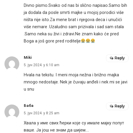
Divno pismo.Svako od nas bi slično napisao.Samo bih
ja dodala da posle smrti majke u mojoj porodici više
ništa nije isto.Za mene brat i njegova deca i unučići
više nemare .Uzaludno sam prizivala i sad sam stala
.Samo neka su živi i zdravi.Ne znam kako će pred
Boga a još gore pred roditelje
Miki
Reply
5. јун 2024. у 6:10 am
Hvala na tekstu. I meni moja nežna i brižno majka
mnogo nedostaje. Nek je čuvaju anđeli i nek mi se javi
u snu
Баба
Reply
5. јун 2024. у 8:25 am
Хвала у име свих ћерки које су имале мајку попут
ваше. Ја још не знам да шијем….