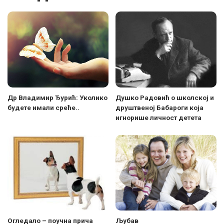
Др Владимир Ђурић: Уколико
Душко Радовић о школској и
будете имали среће..
друштвеној Бабароги која
игнорише личност детета
Oгледало – поучна прича
Љубав