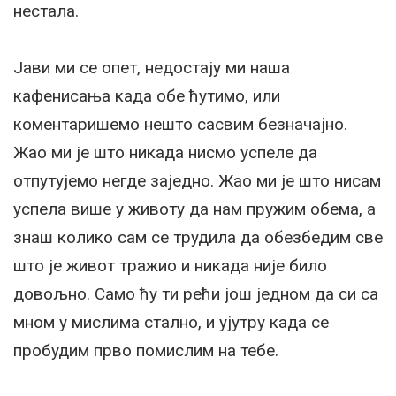
нестала.
Јави ми се опет, недостају ми наша
кафенисања када обе ћутимо, или
коментаришемо нешто сасвим безначајно.
Жао ми је што никада нисмо успеле да
отпутујемо негде заједно. Жао ми је што нисам
успела више у животу да нам пружим обема, а
знаш колико сам се трудила да обезбедим све
што је живот тражио и никада није било
довољно. Само ћу ти рећи још једном да си са
мном у мислима стално, и ујутру када се
пробудим прво помислим на тебе.