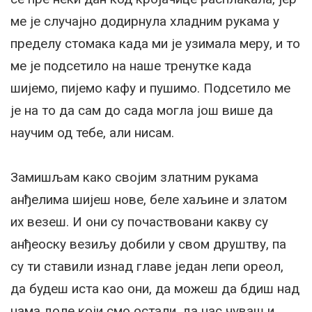
ме је случајно додирнула хладним рукама у
пределу стомака када ми је узимала меру, и то
ме је подсетило на наше тренутке када
шијемо, пијемо кафу и пушимо. Подсетило ме
је на то да сам до сада могла још више да
научим од тебе, али нисам.
Замишљам како својим златним рукама
анђелима шијеш нове, беле хаљине и златом
их везеш. И они су почаствовани какву су
анђеоску везиљу добили у свом друштву, па
су ти ставили изнад главе један лепи ореол,
да будеш иста као они, да можеш да бдиш над
нама доле који смо остали, да нас чуваш и