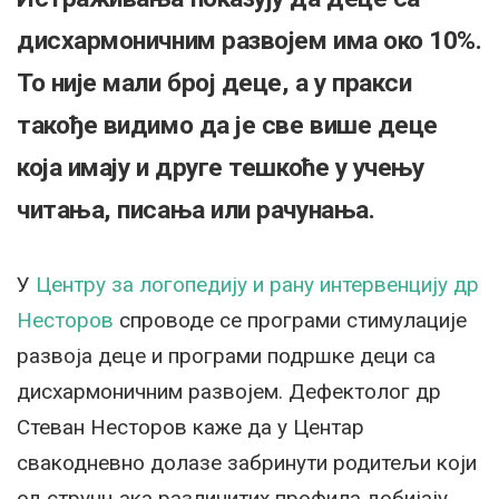
дисхармоничним развојем има око 10%.
То није мали број деце, а у пракси
такође видимо да је све више деце
која имају и друге тешкоће у учењу
читања, писања или рачунања.
У
Центру за логопедију и рану интервенцију др
Несторов
спроводе се програми стимулације
развоја деце и програми подршке деци са
дисхармоничним развојем. Дефектолог др
Стеван Несторов каже да у Центар
свакодневно долазе забринути родитељи који
од стручњака различитих профила добијају