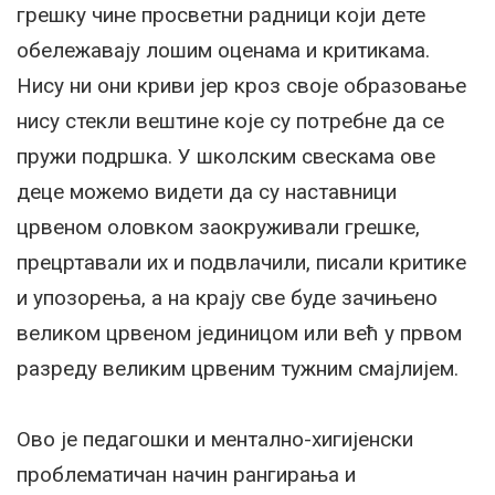
грешку чине просветни радници који дете
обележавају лошим оценама и критикама.
Нису ни они криви јер кроз своје образовање
нису стекли вештине које су потребне да се
пружи подршка. У школским свескама ове
деце можемо видети да су наставници
црвеном оловком заокруживали грешке,
прецртавали их и подвлачили, писали критике
и упозорења, а на крају све буде зачињено
великом црвеном јединицом или већ у првом
разреду великим црвеним тужним смајлијем.
Ово је педагошки и ментално-хигијенски
проблематичан начин рангирања и