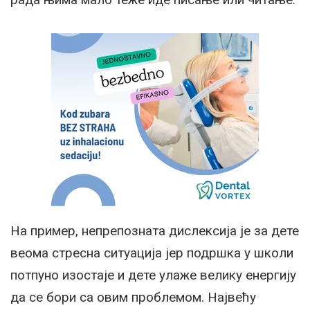
На пример, непрепозната дислексија је за дете
веома стресна ситуација јер подршка у школи
потпуно изостаје и дете улаже велику енергију
да се бори са овим проблемом. Највећу