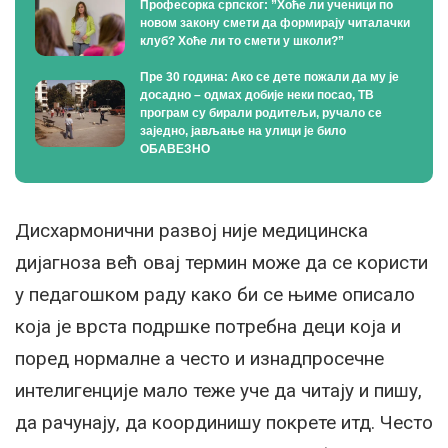
Професорка српског: ”Хоће ли ученици по
новом закону смети да формирају читалачки
клуб? Хоће ли то смети у школи?”
Пре 30 година: Ако се дете пожали да му је
досадно – одмах добије неки посао, ТВ
програм су бирали родитељи, ручало се
заједно, јављање на улици је било
ОБАВЕЗНО
Дисхармонични развој није медицинска
дијагноза већ овај термин може да се користи
у педагошком раду како би се њиме описало
која је врста подршке потребна деци која и
поред нормалне а често и изнадпросечне
интелигенције мало теже уче да читају и пишу,
да рачунају, да координишу покрете итд. Често