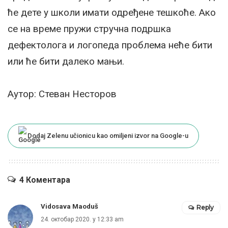
ће дете у школи имати одређене тешкоће. Ако
се на време пружи стручна подршка
дефектолога и логопеда проблема неће бити
или ће бити далеко мањи.
Аутор: Стеван Несторов
Dodaj Zelenu učionicu kao omiljeni izvor na Google-u
4 Коментара
Vidosava Maoduš
Reply
24. октобар 2020. у 12:33 am