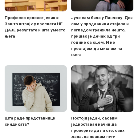
Професор српског језика:
Јуче сам била у Панчеву. Док
Зашто штрајк у просвети НЕ
сам у продавници стајала и
ДАЈЕ резултате и шта уместо
погледом тражила нешто,
њега
пришао је дечак од три
године са оцем. И не
престајем да мислим на
њега
Шта раде представници
Постоји један, сасвим
синдиката?
једноставан начин да
проверите да ли сте, ових
дана, на правом путу