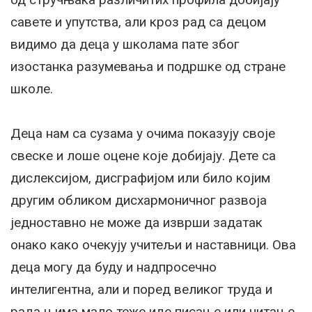
савете и упутства, али кроз рад са децом
видимо да деца у школама пате због
изостанка разумевања и подршке од стране
школе.
Деца нам са сузама у очима показују своје
свеске и лоше оцене које добијају. Дете са
дислексијом, дисграфијом или било којим
другим обликом дисхармоничног развоја
једноставно не може да изврши задатак
онако како очекују учитељи и наставници. Ова
деца могу да буду и надпросечно
интелигентна, али и поред великог труда и
рада њима мало теже иде писање или читање.