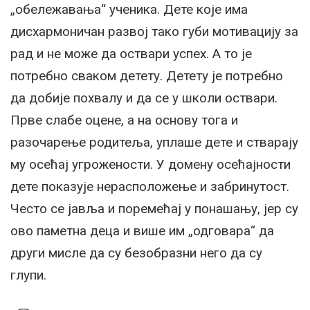
„обележавања“ ученика. Дете које има
дисхармоничан развој тако губи мотивацију за
рад и не може да оствари успех. А то је
потребно сваком детету. Детету је потребно
да добије похвалу и да се у школи оствари.
Прве слабе оцене, а на основу тога и
разочарење родитеља, уплаше дете и стварају
му осећај угрожености. У домену осећајности
дете показује нерасположење и забринутост.
Често се јавља и поремећај у понашању, јер су
ово паметна деца и више им „одговара“ да
други мисле да су безобразни него да су
глупи.