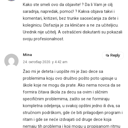
Kako ste smeli ovo da objavite! ? Da li Vam je cilj
saradnja, napredak, pomoć! ? Kakva objava takvi i
komentari, kritizeri, bez trunke saosećanja za dete i
koleginicu. Disfazija je za kliničare a ne za učiteljicu.
Urednik nije učitelj. A ostrašćeni diskutanti su pokazali
svoju profesionalnost.
Mina
Reply
24. октобар 2020. у 4:42 am
Žao mi je deteta i uopšte mi je žao dece sa
problemima koju ovo društvo pošto poto upisuje u
škole koje ne mogu da prate. Ako nema novca da se
formira čitava škola za decu sa ovim i sličnim
specifičnim problemima, zašto se ne formiraju
kompletna odeljenja, u svakoj opštini jedno ili dva, sa
stručnom podrškom, gde će biti prilagodjen program i
ritam i gde se neće izdvajati od druge dece koja
nemaju tih problema i koji mogu u propisanom ritmu