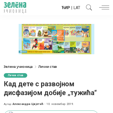
ЋИР
|
LAT
Зелена учионица
Лични став
Лични став
Кад дете с развојном
дисфазијом добије „тужића“
Александра Цвјетић
10. новембар 2019.
Аутор:
Posted
by