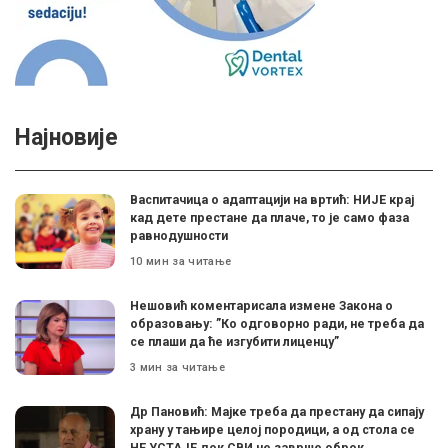
Најновије
Васпитачица о адаптацији на вртић: НИЈЕ крај
кад дете престане да плаче, то је само фаза
равнодушности
10 мин за читање
Нешовић коментарисала измене Закона о
образовању: ”Ко одговорно ради, не треба да
се плаши да ће изгубити лиценцу”
3 мин за читање
Др Пановић: Мајке треба да престану да сипају
храну у тањире целој породици, а од стола се
НЕ УСТАЈЕ док СВИ не заврше оброк