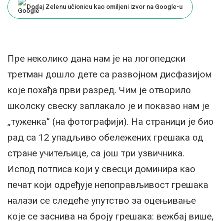
Dodaj Zelenu učionicu kao omiljeni izvor na Google-u
Пре неколико дана нам је на логопедски
третман дошло дете са развојном дисфазијом
које похађа први разред. Чим је отворило
школску свеску заплакало је и показао нам је
„туженка“ (на фотографији). На страници је био
рад са 12 упадљиво обележених грешака од
стране учитељице, са још три узвичника.
Испод потписа који у свесци доминира као
печат који одређује непоправљивост грешака
налази се следеће упутство за оцењивање
које се заснива на броју грешака: вежбај више,