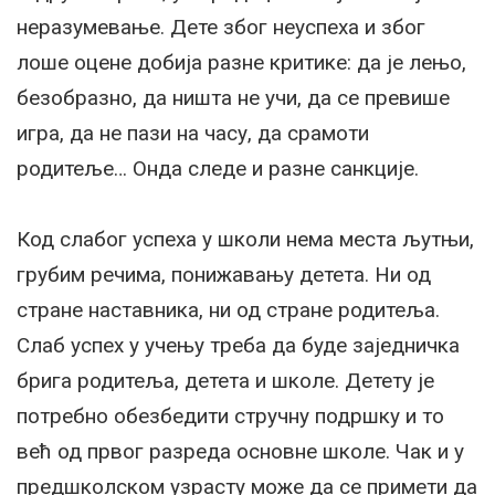
неразумевање. Дете због неуспеха и због
лоше оцене добија разне критике: да је лењо,
безобразно, да ништа не учи, да се превише
игра, да не пази на часу, да срамоти
родитеље… Онда следе и разне санкције.
Код слабог успеха у школи нема места љутњи,
грубим речима, понижавању детета. Ни од
стране наставника, ни од стране родитеља.
Слаб успех у учењу треба да буде заједничка
брига родитеља, детета и школе. Детету је
потребно обезбедити стручну подршку и то
већ од првог разреда основне школе. Чак и у
предшколском узрасту може да се примети да