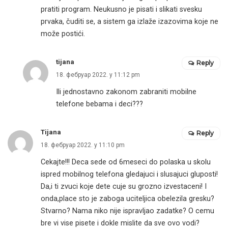
pratiti program. Neukusno je pisati i slikati svesku
prvaka, čuditi se, a sistem ga izlaže izazovima koje ne
može postići.
tijana
Reply
18. фебруар 2022. у 11:12 pm
Ili jednostavno zakonom zabraniti mobilne
telefone bebama i deci???
Tijana
Reply
18. фебруар 2022. у 11:10 pm
Cekajte!!! Deca sede od 6meseci do polaska u skolu
ispred mobilnog telefona gledajuci i slusajuci gluposti!
Da,i ti zvuci koje dete cuje su grozno izvestaceni! I
onda,place sto je zaboga uciteljica obelezila gresku?
Stvarno? Nama niko nije ispravljao zadatke? O cemu
bre vi vise pisete i dokle mislite da sve ovo vodi?