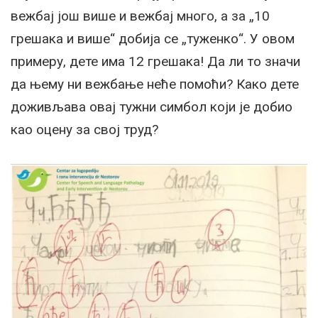
вежбај још више и вежбај много, а за „10
грешака и више“ добија се „туженко“. У овом
примеру, дете има 12 грешака! Да ли то значи
да њему ни вежбање неће помоћи? Како дете
доживљава овај тужни симбол који је добио
као оцену за свој труд?