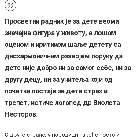
Просветни радник је за дете веома
значајна фигура у животу, а лошом
оценом и критиком шаље детету са
дисхармоничним развојем поруку да
дете није добро ни за самог себе, ни за
другу децу, ни за учитеља који од
почетка постаје за дете страх и
трепет, истиче логопед др Виолета
Несторов.
С друге стране, у породици такође постоји