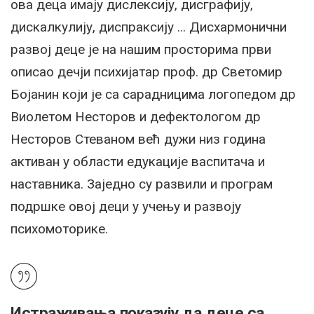
ова деца имају дислексију, дисграфију,
дискалкулију, диспраксију … Дисхармонични
развој деце је на нашим просторима први
описао дечји психијатар проф. др Светомир
Бојанин који је са сарадницима логопедом др
Виолетом Несторов и дефектологом др
Несторов Стеваном већ дужи низ година
активан у области едукације васпитача и
наставника. Заједно су развили и програм
подршке овој деци у учењу и развоју
психомоторике.
Истраживања показују да деце са