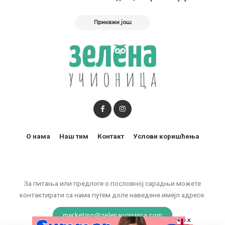
Прикажи још
О нама
Наш тим
Контакт
Услови коришћења
За питања или предлоге о пословној сарадњи можете
контактирати са нама путем доле наведене имејл адресе:
marketing@zelenaucionica.com
×