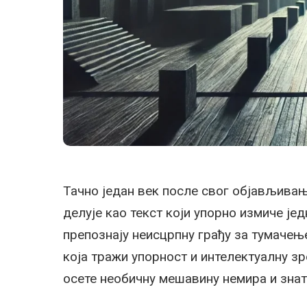
Тачно један век после свог објављива
делује као текст који упорно измиче 
препознају неисцрпну грађу за тумачењ
која тражи упорност и интелектуалну зр
осете необичну мешавину немира и зн