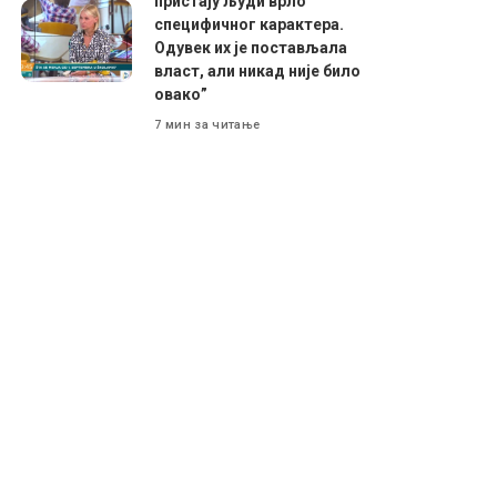
пристају људи врло
специфичног карактера.
Одувек их је постављала
власт, али никад није било
овако”
7 мин за читање