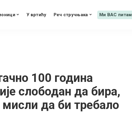
ионици
У вртићу
Реч стручњака
Ми ВАС питам
тачно 100 година
није слободан да бира,
а мисли да би требало