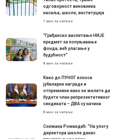
одговорност виновника
насиља, школе, институција
7 мин за читање
”Грађанско васпитање НИЈЕ
предмет за попуњавање
фонда, већ улагање у
будућност”
8 мин за читање
Како до ПУНОГ износа
јубиларне награде и
отпремнине иако не желите да
будете члан репрезентативног
синдиката – ДВА су начина
8 мин за читање
Снежана Романдић: ”На улогу
директора школе данас