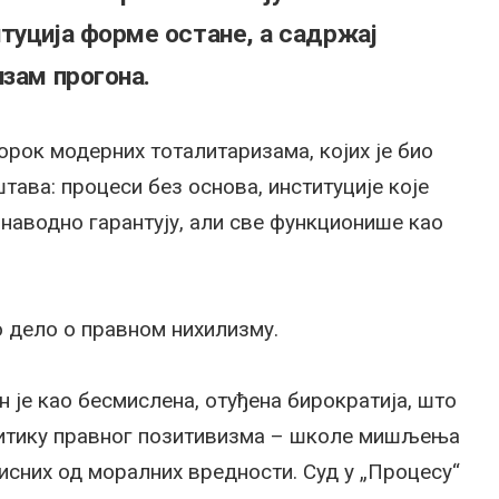
туција форме остане, а садржај
изам прогона.
орок модерних тоталитаризама, којих је био
штава: процеси без основа, институције које
 наводно гарантују, али све функционише као
о дело о правном нихилизму.
 је као бесмислена, отуђена бирократија, што
ритику правног позитивизма – школе мишљења
висних од моралних вредности. Суд у „Процесу“