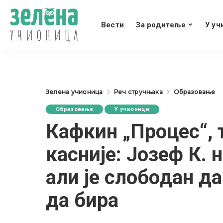
Вести
За родитеље
У уч
Зелена учионица
Реч стручњака
Образовање
Образовање
У учионици
Кафкин „Процес“, 
касније: Јозеф К. 
али је слободан д
да бира