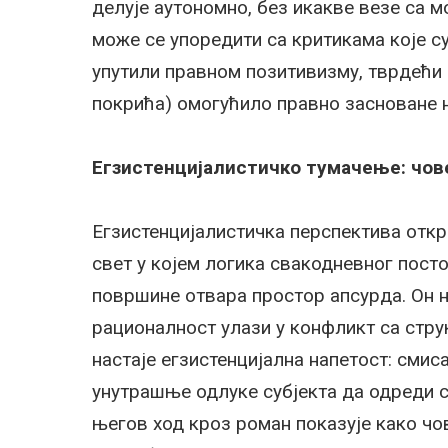
делује аутономно, без икакве везе са 
може се упоредити са критикама које су
упутили правном позитивизму, тврдећи 
покрића) омогућило правно засноване 
Егзистенцијалистичко тумачење: чов
Егзистенцијалистичка перспектива откр
свет у којем логика свакодневног посто
површине отвара простор апсурда. Он н
рационалност улази у конфликт са струк
настаје егзистенцијална напетост: смис
унутрашње одлуке субјекта да одреди св
његов ход кроз роман показује како чов