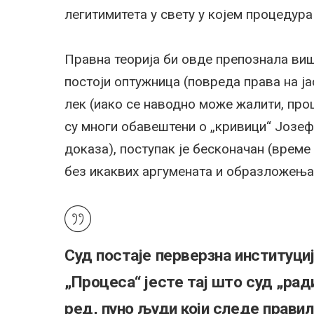
легитимитета у свету у којем процедура
Правна теорија би овде препознала виш
постоји оптужница (повреда права на ј
лек (иако се наводно може жалити, проц
су многи обавештени о „кривици“ Јозефа
доказа), поступак је бесконачан (време 
без икаквих аргумената и образложења (
Суд постаје перверзна институциј
„Процеса“ јесте тај што суд „ради
ред, пуно људи који следе правил