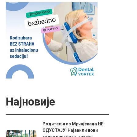
Најновије
Родитељи из Мрчајеваца НЕ
ОДУСТАЈУ: Најавили нови
талас протеста, траже