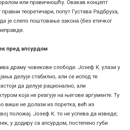
моралом или правичношћу. Овакав концепт
 правни теоретичари, попут Густава Радбруха,
да је слепо поштовање закона (без етичког
неправде.
ек пред апсурдом
ива драму човекове слободе. Јозеф К. улази у
јања делује стабилно, али се испод те
астоји да делује рационално, али
туром која не реагује на његове аргументе. Ту
ао више не долази из поретка, већ из
ој положај. Јозеф К. то не успева да изведе;
ек, у додиру са апсурдом, постепено губи