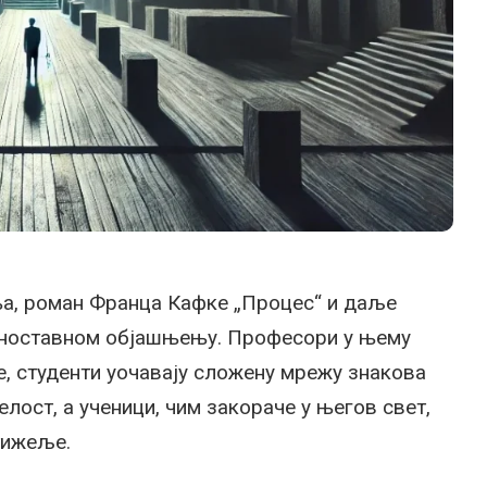
ња, роман Франца Кафке „Процес“ и даље
једноставном објашњењу. Професори у њему
е, студенти уочавају сложену мрежу знакова
елост, а ученици, чим закораче у његов свет,
атижеље.