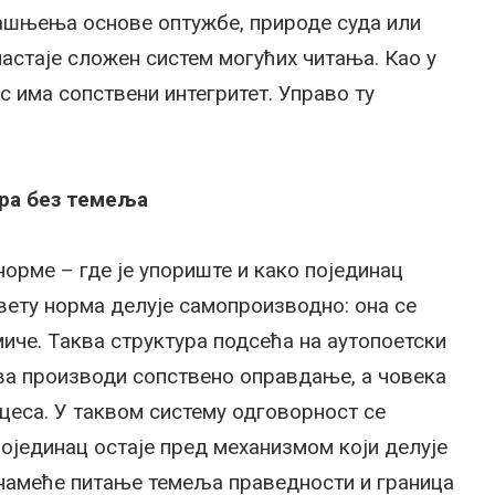
бјашњења основе оптужбе, природе суда или
настаје сложен систем могућих читања. Као у
ас има сопствени интегритет. Управо ту
ра без темеља
орме – где је упориште и како појединац
вету норма делује самопроизводно: она се
миче. Таква структура подсећа на аутопоетски
ва производи сопствено оправдање, а човека
цеса. У таквом систему одговорност се
појединац остаје пред механизмом који делује
 намеће питање темеља праведности и граница