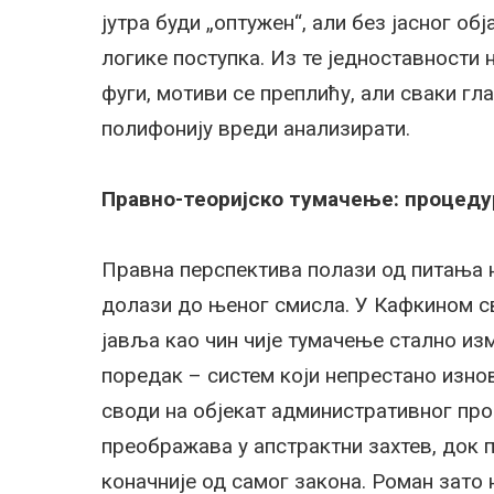
јутра буди „оптужен“, али без јасног о
логике поступка. Из те једноставности 
фуги, мотиви се преплићу, али сваки гл
полифонију вреди анализирати.
Правно-теоријско тумачење: процеду
Правна перспектива полази од питања н
долази до њеног смисла. У Кафкином с
јавља као чин чије тумачење стално из
поредак – систем који непрестано изно
своди на објекат административног про
преображава у апстрактни захтев, док 
коначније од самог закона. Роман зато