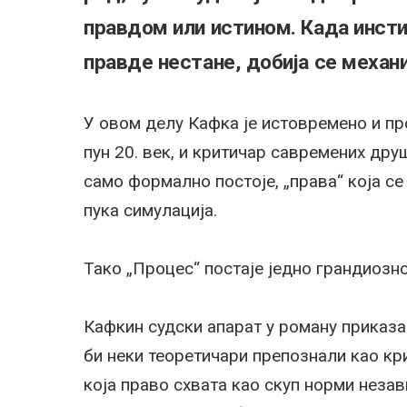
правдом или истином. Када инсти
правде нестане, добија се механ
У овом делу Кафка је истовремено и пр
пун 20. век, и критичар савремених дру
само формално постоје, „права“ која се
пука симулација.
Тако „Процес“ постаје једно грандиозн
Кафкин судски апарат у роману приказан
би неки теоретичари препознали као к
која право схвата као скуп норми неза