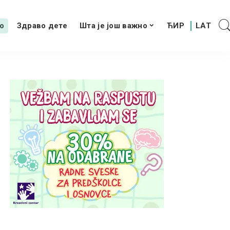
о
Здраво дете
Шта је још важно