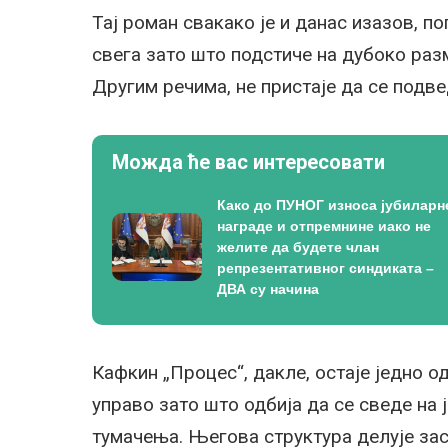
Тај роман свакако је и данас изазов, пог
свега зато што подстиче на дубоко ра
Другим речима, не пристаје да се подве
Можда ће вас интересовати
Како до ПУНОГ износа јубиларн
награде и отпремнине иако не
желите да будете члан
репрезентативног синдиката –
ДВА су начина
Кафкин „Процес“, дакле, остаје једно о
управо зато што одбија да се сведе на ј
тумачења. Његова структура делује зас