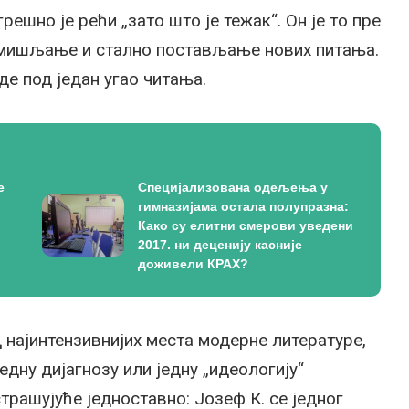
решно је рећи „зато што је тежак“. Он је то пре
змишљање и стално постављање нових питања.
де под један угао читања.
е
Специјализована одељења у
гимназијама остала полупразна:
Како су елитни смерови уведени
2017. ни деценију касније
доживели КРАХ?
д најинтензивнијих места модерне литературе,
едну дијагнозу или једну „идеологију“
трашујуће једноставно: Јозеф К. се једног