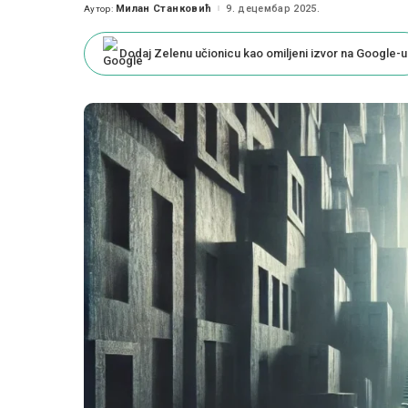
Милан Станковић
9. децембар 2025.
Аутор:
Posted
by
Dodaj Zelenu učionicu kao omiljeni izvor na Google-u