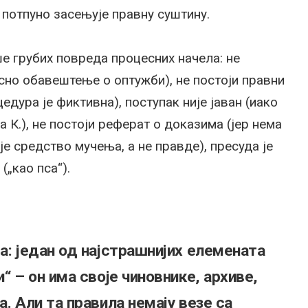
 потпуно засењује правну суштину.
е грубих повреда процесних начела: не
асно обавештење о оптужби), не постоји правни
едура је фиктивна), поступак није јаван (иако
 К.), не постоји реферат о доказима (јер нема
је средство мучења, а не правде), пресуда је
„као пса“).
а: један од најстрашнијих елемената
“ – он има своје чиновнике, архиве,
а. Али та правила немају везе са