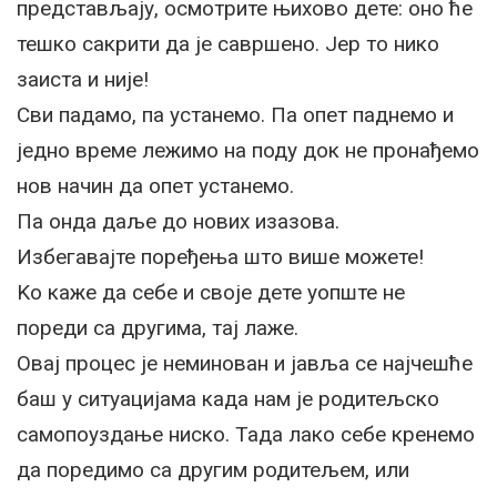
представљају, осмотрите њихово дете: оно ће
тешко сакрити да је савршено. Јер то нико
заиста и није!
Сви падамо, па устанемо. Па опет паднемо и
једно време лежимо на поду док не пронађемо
нов начин да опет устанемо.
Па онда даље до нових изазова.
Избегавајте поређења што више можете!
Kо каже да себе и своје дете уопште не
пореди са другима, тај лаже.
Овај процес је неминован и јавља се најчешће
баш у ситуацијама када нам је родитељско
самопоуздање ниско. Тада лако себе кренемо
да поредимо са другим родитељем, или