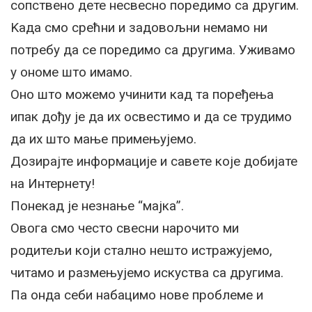
сопствено дете несвесно поредимо са другим.
Kада смо срећни и задовољни немамо ни
потребу да се поредимо са другима. Уживамо
у ономе што имамо.
Оно што можемо учинити кад та поређења
ипак дођу је да их освестимо и да се трудимо
да их што мање примењујемо.
Дозирајте информације и савете које добијате
на Интернету!
Понекад је незнање “мајка”.
Овога смо често свесни нарочито ми
родитељи који стално нешто истражујемо,
читамо и размењујемо искуства са другима.
Па онда себи набацимо нове проблеме и