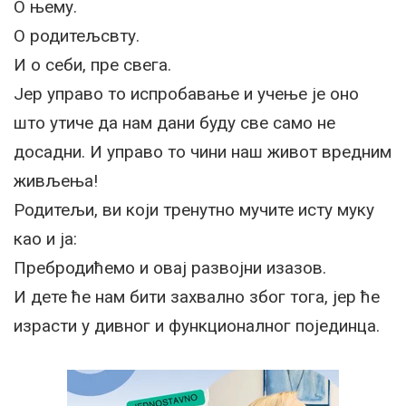
О њему.
О родитељсвту.
И о себи, пре свега.
Јер управо то испробавање и учење је оно
што утиче да нам дани буду све само не
досадни. И управо то чини наш живот вредним
живљења!
Родитељи, ви који тренутно мучите исту муку
као и ја:
Пребродићемо и овај развојни изазов.
И дете ће нам бити захвално због тога, јер ће
израсти у дивног и функционалног појединца.