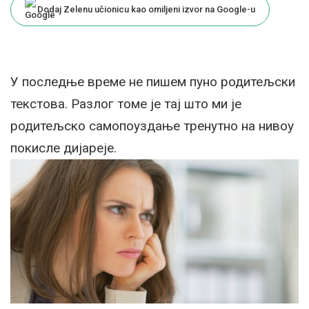
Dodaj Zelenu učionicu kao omiljeni izvor na Google-u
У последње време не пишем пуно родитељски
текстова. Разлог томе је тај што ми је
родитељско самопоуздање тренутно на нивоу
покисле дијареје.