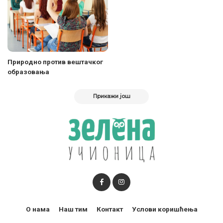
Природно против вештачког
образовања
Прикажи још
О нама
Наш тим
Контакт
Услови коришћења