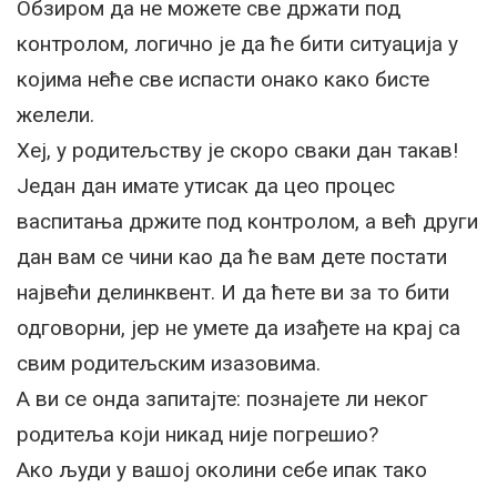
Обзиром да не можете све држати под
контролом, логично је да ће бити ситуација у
којима неће све испасти онако како бисте
желели.
Хеј, у родитељству је скоро сваки дан такав!
Један дан имате утисак да цео процес
васпитања држите под контролом, а већ други
дан вам се чини као да ће вам дете постати
највећи делинквент. И да ћете ви за то бити
одговорни, јер не умете да изађете на крај са
свим родитељским изазовима.
А ви се онда запитајте: познајете ли неког
родитеља који никад није погрешио?
Ако људи у вашој околини себе ипак тако