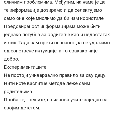
сличним проблемима. Међутим, на нама је да
те информације дозирамо и да селектујемо
само оне које мислимо да би нам користиле.
Предозираност информацијама може бити
једнако погубна за родитеље као и недостатак
истих. Тада нам прети опасност да се удаљимо
од сопствене интуиције, а то свакако није
добро.
Експериментишите!
Не постоји универзално правило за сву децу.
Нити исте васпитне методе леже свим
родитељима.
Пробајте, грешите, па изнова учите заједно са
својим дететом.