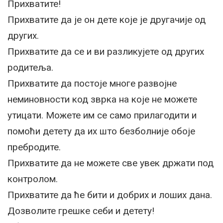
Прихватите!
Прихватите да је он дете које је другачије од
других.
Прихватите да се и ви разликујете од других
родитеља.
Прихватите да постоје многе развојне
неминовности код зврка на које не можете
утицати. Можете им се само прилагодити и
помоћи детету да их што безболније обоје
пребродите.
Прихватите да не можете све увек држати под
контролом.
Прихватите да ће бити и добрих и лоших дана.
Дозволите грешке себи и детету!