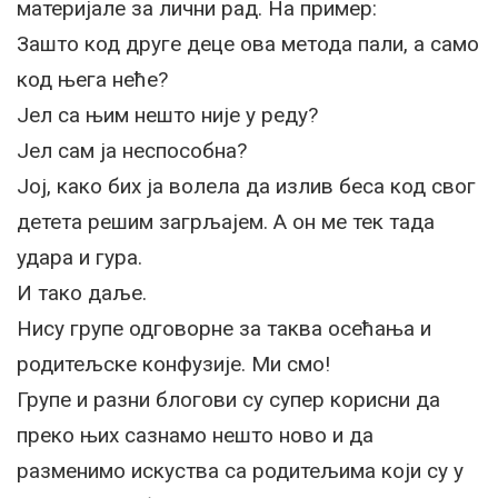
материјале за лични рад. На пример:
Зашто код друге деце ова метода пали, а само
код њега неће?
Јел са њим нешто није у реду?
Јел сам ја неспособна?
Јој, како бих ја волела да излив беса код свог
детета решим загрљајем. А он ме тек тада
удара и гура.
И тако даље.
Нису групе одговорне за таква осећања и
родитељске конфузије. Ми смо!
Групе и разни блогови су супер корисни да
преко њих сазнамо нешто ново и да
разменимо искуства са родитељима који су у