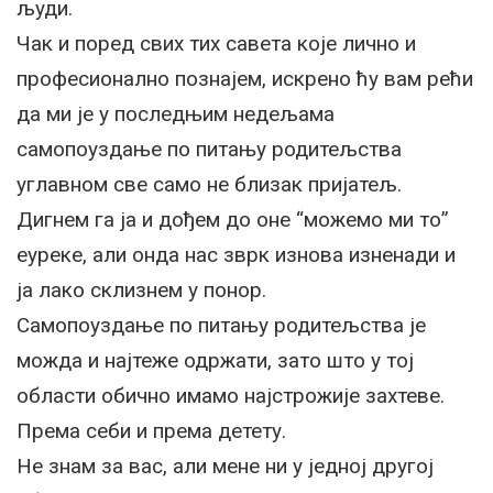
људи.
Чак и поред свих тих савета које лично и
професионално познајем, искрено ћу вам рећи
да ми је у последњим недељама
самопоуздање по питању родитељства
углавном све само не близак пријатељ.
Дигнем га ја и дођем до оне “можемо ми то”
еуреке, али онда нас зврк изнова изненади и
ја лако склизнем у понор.
Самопоуздање по питању родитељства је
можда и најтеже одржати, зато што у тој
области обично имамо најстрожије захтеве.
Према себи и према детету.
Не знам за вас, али мене ни у једној другој