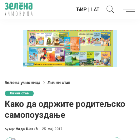
ЋИР
|
LAT
Зелена учионица
Лични став
Лични став
Како да одржите родитељско
самопоуздање
Нада Шакић
25. мај 2017.
Аутор:
Posted
by