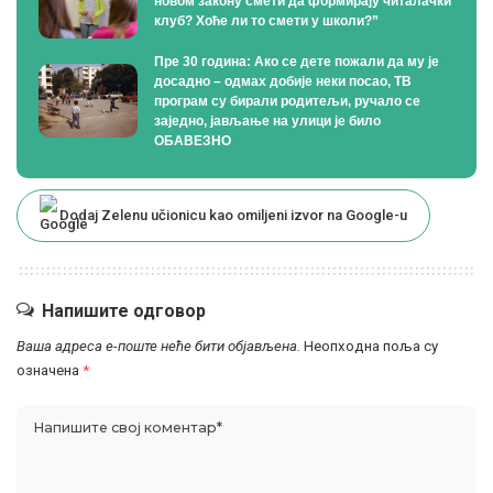
новом закону смети да формирају читалачки
клуб? Хоће ли то смети у школи?”
Пре 30 година: Ако се дете пожали да му је
досадно – одмах добије неки посао, ТВ
програм су бирали родитељи, ручало се
заједно, јављање на улици је било
ОБАВЕЗНО
Dodaj Zelenu učionicu kao omiljeni izvor na Google-u
Напишите одговор
Ваша адреса е-поште неће бити објављена.
Неопходна поља су
означена
*