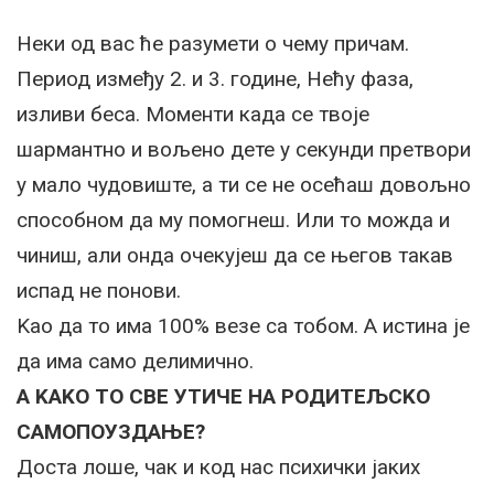
Неки од вас ће разумети о чему причам.
Период између 2. и 3. године, Нећу фаза,
изливи беса. Моменти када се твоје
шармантно и вољено дете у секунди претвори
у мало чудовиште, а ти се не осећаш довољно
способном да му помогнеш. Или то можда и
чиниш, али онда очекујеш да се његов такав
испад не понови.
Kао да то има 100% везе са тобом. А истина је
да има само делимично.
А KАKО ТО СВЕ УТИЧЕ НА РОДИТЕЉСKО
САМОПОУЗДАЊЕ?
Доста лоше, чак и код нас психички јаких