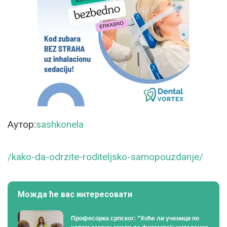
Aутор:
sashkonela
/kako-da-odrzite-roditeljsko-samopouzdanje/
Можда ће вас интересовати
Професорка српског: ”Хоће ли ученици по