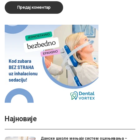
Најновије
Данске школе мењају систем оцењивања –