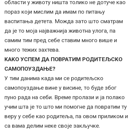
области у животу ништа толико не дотуче као
пораз који мислим да имам по питању
васпитања детета. Можда зато што сматрам
да је то моја најважнија животна улога, па
самим тим пред себе ставим много више и
много тежих захтева.
KАKО УСПЕМ ДА ПОВРАТИМ РОДИТЕЉСKО
САМОПОУЗДАЊЕ?
У тим данима када ми се родитељско
самопоуздање вине у висине, то буде због
пуно рада на себи. Време пролази и ја полако
учим шта је то што ми помогне да повратим ту
веру у себе као родитеља, па овом приликом и
са вама делим неке своје закључке.