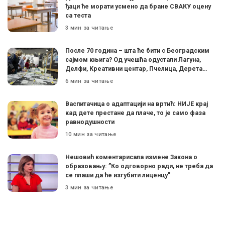
ђаци ће морати усмено да бране СВАКУ оцену
са теста
3 мин за читање
После 70 година – шта ће бити с Београдским
сајмом књига? Од учешћа одустали Лагуна,
Делфи, Креативни центар, Пчелица, Дерета…
6 мин за читање
Васпитачица о адаптацији на вртић: НИЈЕ крај
кад дете престане да плаче, то је само фаза
равнодушности
10 мин за читање
Нешовић коментарисала измене Закона о
образовању: ”Ко одговорно ради, не треба да
се плаши да ће изгубити лиценцу”
3 мин за читање