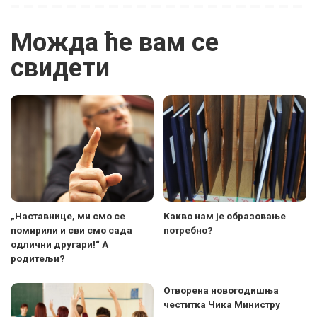
Можда ће вам се
свидети
„Наставнице, ми смо се
Какво нам је образовање
помирили и сви смо сада
потребно?
одлични другари!“ А
родитељи?
Отворена новогодишња
честитка Чика Министру