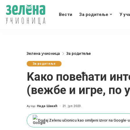
Вести
За родитеље
У уч
Зелена учионица
За родитеље
За родитеље
Kaко повећати инт
(вежбе и игре, по 
Нада Шакић
21. јул 2023.
Аутор:
Posted
by
Dodaj Zelenu učionicu kao omiljeni izvor na Google-u