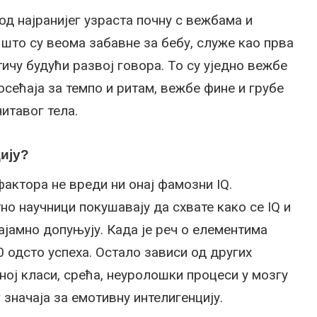
д најранијег узраста почну с вежбама и
што су веома забавне за бебу, служе као прва
ичу будући развој говора. То су уједно вежбе
осећаја за темпо и ритам, вежбе фине и грубе
читавог тела.
ију?
актора не вреди ни онај фамозни IQ.
тно научници покушавају да схвате како се IQ и
ајамно допуњују. Када је реч о елементима
0 одсто успеха. Остало зависи од других
ној класи, срећа, неуролошки процеси у мозгу
 значаја за емотивну интелигенцију.