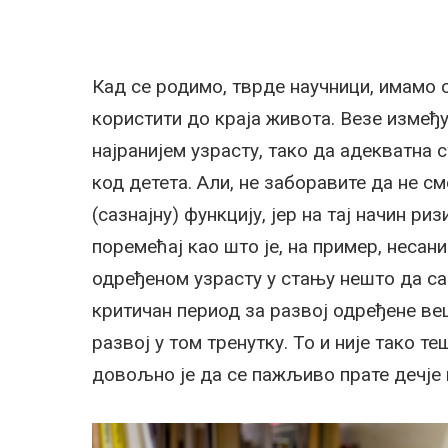
Кад се родимо, тврде научници, имамо с
користити до краја живота. Везе између
најранијем узрасту, тако да адекватна
код детета. Али, не заборавите да не с
(сазнајну) функцију, јер на тај начин ри
поремећај као што је, на пример, несани
одређеном узрасту у стању нешто да са
критичан период за развој одређене ве
развој у том тренутку. То и није тако 
довољно је да се пажљиво прате дечје 