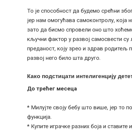
То је способност да будемо срећни због
јер нам омогућава самоконтролу, која 
зато да бисмо спровели оно што хоћемо
кључни фактор у развој самосвести су
преданост, коју зрео и здрав родитељ 
развој него било шта друго.
Како подстицати интелигенцију дете
До трећег месеца
* Милујте своју бебу што више, јер то 
функција.
* Купите играчке разних боја и ставите и