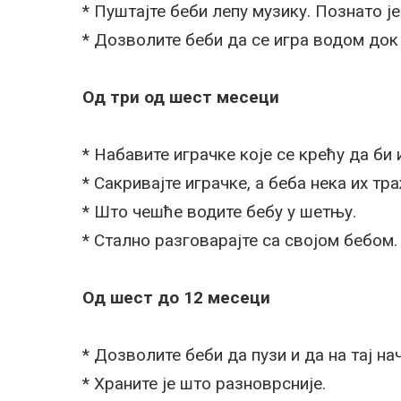
* Пуштајте беби лепу музику. Познато ј
* Дозволите беби да се игра водом док 
Од три од шест месеци
* Набавите играчке које се крећу да би
* Сакривајте играчке, а беба нека их тра
* Што чешће водите бебу у шетњу.
* Стално разговарајте са својом бебом.
Од шест до 12 месеци
* Дозволите беби да пузи и да на тај на
* Храните је што разноврсније.