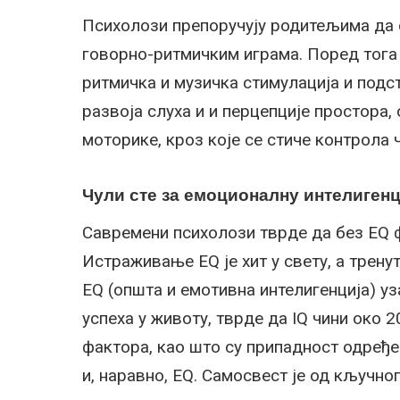
Психолози препоручују родитељима да о
говорно-ритмичким играма. Поред тога 
ритмичка и музичка стимулација и подст
развоја слуха и и перцепције простора, 
моторике, кроз које се стиче контрола 
Чули сте за емоционалну интелигенц
Савремени психолози тврде да без ЕQ ф
Истраживање ЕQ је хит у свету, а трену
ЕQ (општа и емотивна интелигенција) уз
успеха у животу, тврде да IQ чини око 2
фактора, као што су припадност одређе
и, наравно, ЕQ. Самосвест је од кључног