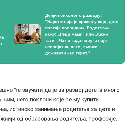
Дечји психолог о разводу:
”Најштетнија је пракса у којој дете
постаје посредник. Родитељи
кажу: „Реци мами“ или „Кажи
ма
тати“. Чак и када порука није
ст
непријатна, дете је може
доживети као терет.”
шно ће звучати да је за развој детета много
њим, него поклони које ће му купити.
ња, истинско занимање родитеља за дете и
жнији од образовања родитеља, професије,