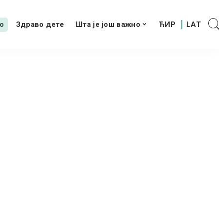
о
Здраво дете
Шта је још важно