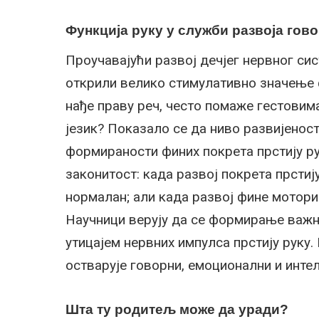
Функција руку у служби развоја гов
Проучавајући развој дечјег нервног сис
открили велико стимулативно значење ф
нађе праву реч, често помаже гестовима
језик? Показало се да ниво развијеност
формираности финих покрета прстију ру
законитост: када развој покрета прстију
нормалан; али када развој фине моторик
Научници верују да се формирање важни
утицајем нервних импулса прстију руку.
остварује говорни, емоционални и интел
Шта ту родитељ може да уради?