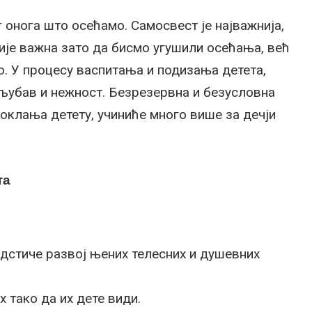
 онога што осећамо. Самосвест је најважнија,
није важна зато да бисмо угушили осећања, већ
. У процесу васпитања и подизања детета,
 љубав и нежност. Безрезервна и безусловна
поклања детету, учиниће много више за дечји
та
подстиче развој њених телесних и душевних
х тако да их дете види.