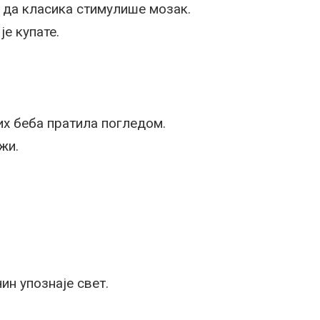
е да класика стимулише мозак.
је купате.
 их беба пратила погледом.
жи.
чин упознаје свет.