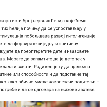
коро исти број нервних ћелија које ћемо
 тих ћелија почињу да се успостављају у
 стимулација побољшава развој интелигенције
мете да форсирате ниједну когнитивну
зикујете да преоптеретите дете и изазовете
ца. Морате да запамтите да је дете тек у
влада и схвати. Родитељ је ту да препозна
штине или способности и да подстакне тај
тешко како обично мисле новопечени родитељи –
потребе и да се одговара на њихове захтеве.