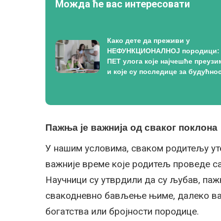
Можда ће вас интересовати
Како дете да преживи у
НЕФУНКЦИОНАЛНОЈ породици:
ПЕТ улога које најчешће преузи
и које су последице за будућно
Пажња је важнија од сваког поклона
У нашим условима, сваком родитељу уте
важније време које родитељ проведе са 
Научници су утврдили да су љубав, паж
свакодневно бављење њиме, далеко ва
богатства или бројности породице.