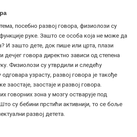
ора
тема, посебно развој говора, физиолози су
ункције руке. Зашто се особа која не може да
? И зашто дете, док пише или црта, плази
и дечјег говора директно зависи од степена
ку. Физиолози су утврдили и следећу
 одговара узрасту, развој говора је такође
е заостаје, заостаје и развој говора.
х говорних зона у мозгу остварује под
 Што су бебини прстићи активнији, то се боље
ектуални развој детета.