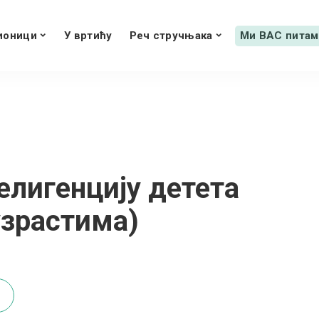
ионици
У вртићу
Реч стручњака
Ми ВАС питам
елигенцију детета
узрастима)