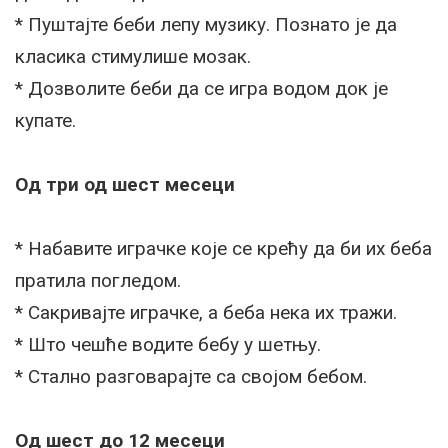
* Пуштајте беби лепу музику. Познато је да
класика стимулише мозак.
* Дозволите беби да се игра водом док је
купате.
Од три од шест месеци
* Набавите играчке које се крећу да би их беба
пратила погледом.
* Сакривајте играчке, а беба нека их тражи.
* Што чешће водите бебу у шетњу.
* Стално разговарајте са својом бебом.
Од шест до 12 месеци