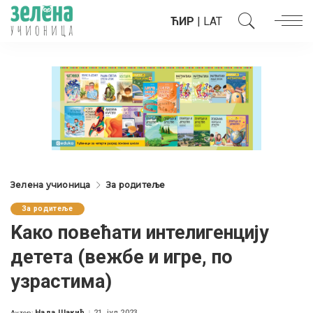
ЋИР
|
LAT
Зелена учионица
За родитеље
За родитеље
Kaко повећати интелигенцију
детета (вежбе и игре, по
узрастима)
Нада Шакић
21. јул 2023.
Аутор: