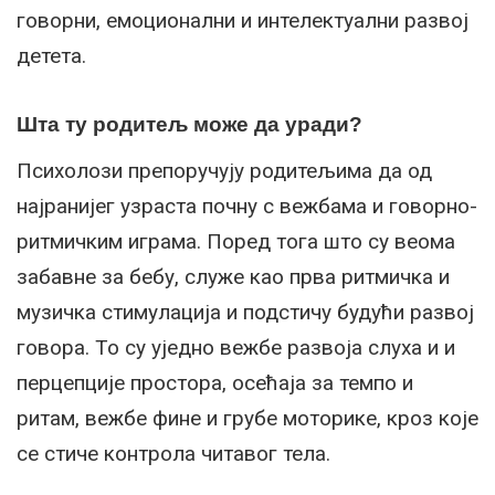
говорни, емоционални и интелектуални развој
детета.
Шта ту родитељ може да уради?
Психолози препоручују родитељима да од
најранијег узраста почну с вежбама и говорно-
ритмичким играма. Поред тога што су веома
забавне за бебу, служе као прва ритмичка и
музичка стимулација и подстичу будући развој
говора. То су уједно вежбе развоја слуха и и
перцепције простора, осећаја за темпо и
ритам, вежбе фине и грубе моторике, кроз које
се стиче контрола читавог тела.