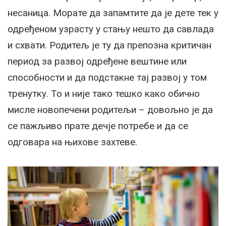
несаница. Морате да запамтите да је дете тек у
одређеном узрасту у стању нешто да савлада
и схвати. Родитељ је ту да препозна критичан
период за развој одређене вештине или
способности и да подстакне тај развој у том
тренутку. То и није тако тешко како обично
мисле новопечени родитељи – довољно је да
се пажљиво прате дечје потребе и да се
одговара на њихове захтеве.