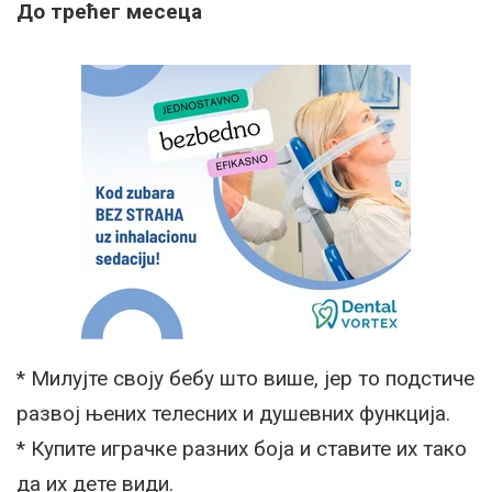
До трећег месеца
* Милујте своју бебу што више, јер то подстиче
развој њених телесних и душевних функција.
* Купите играчке разних боја и ставите их тако
да их дете види.