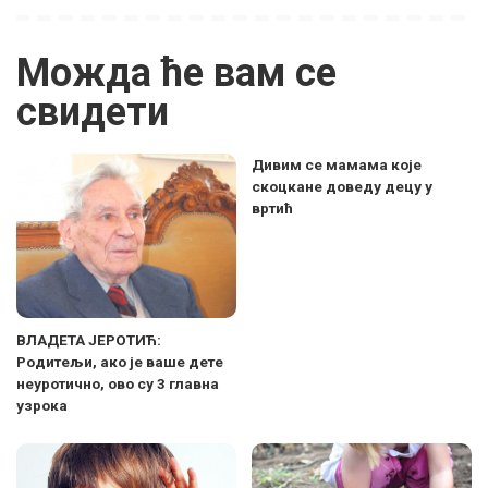
Можда ће вам се
свидети
Дивим се мамама које
скоцкане доведу децу у
вртић
ВЛАДЕТА ЈЕРОТИЋ:
Родитељи, ако је ваше дете
неуротично, ово су 3 главна
узрока