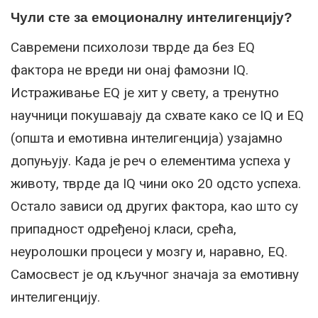
Чули сте за емоционалну интелигенцију?
Савремени психолози тврде да без ЕQ
фактора не вреди ни онај фамозни IQ.
Истраживање ЕQ је хит у свету, а тренутно
научници покушавају да схвате како се IQ и ЕQ
(општа и емотивна интелигенција) узајамно
допуњују. Када је реч о елементима успеха у
животу, тврде да IQ чини око 20 одсто успеха.
Остало зависи од других фактора, као што су
припадност одређеној класи, срећа,
неуролошки процеси у мозгу и, наравно, ЕQ.
Самосвест је од кључног значаја за емотивну
интелигенцију.