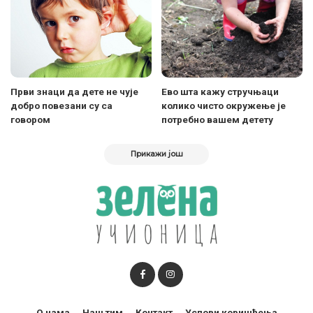
Први знаци да дете не чује
Ево шта кажу стручњаци
добро повезани су са
колико чисто окружење је
говором
потребно вашем детету
Прикажи још
О нама
Наш тим
Контакт
Услови коришћења