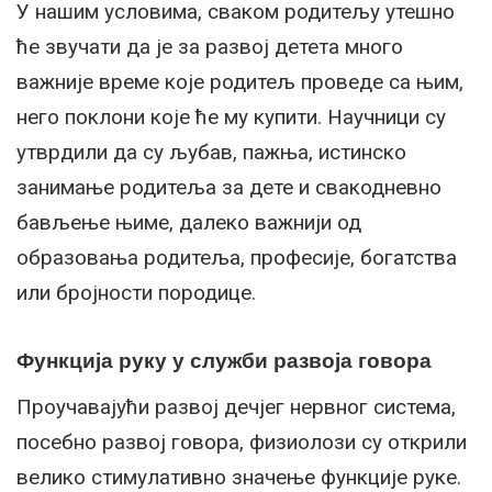
У нашим условима, сваком родитељу утешно
ће звучати да је за развој детета много
важније време које родитељ проведе са њим,
него поклони које ће му купити. Научници су
утврдили да су љубав, пажња, истинско
занимање родитеља за дете и свакодневно
бављење њиме, далеко важнији од
образовања родитеља, професије, богатства
или бројности породице.
Функција руку у служби развоја говора
Проучавајући развој дечјег нервног система,
посебно развој говора, физиолози су открили
велико стимулативно значење функције руке.