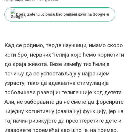
Posted
by
Dodaj Zelenu učionicu kao omiljeni izvor na Google-u
Кад се родимо, тврде научници, имамо скоро
исти број нервних ћелија које ћемо користити
до краја живота. Везе између тих ћелија
почињу да се успостављају у најранијем
узрасту, тако да адекватна стимулација
побољшава развој интелигенције код детета.
Али, не заборавите да не смете да форсирате
ниједну когнитивну (сазнајну) функцију, јер на
тај начин ризикујете да преоптеретите дете и
изазовете поремећај као што је, на пример,