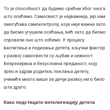
То је способност да будемо срећни због онога
што осећамо. Самосвест је најважнија, јер нам
омогућава самоконтролу, која није важна зато
да бисмо угушили осећања, већ зато да бисмо
спровели оно што хоћемо. У процесу
васпитања и подизања детета, кључни фактор
у развој самосвести су љубав и нежност.
Безрезервна и безусловна преданост, коју
зрео и здрав родитељ поклања детету,
учиниће много више за дечји развој него било
шта друго.
Како подстицати интелигенцију детета