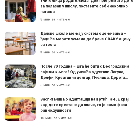
Учитељица родитељима: Док припремате дете
за полазак у школу, поставите себи неколико
питања
8 мин за читање
Данске школе мењају систем оцењивања –
ђаци ће морати усмено да бране СВАКУ оцену
са теста
3 мин за читање
После 70 година – шта ће бити с Београдским
сајмом књига? Од учешћа одустали Лагуна,
Делфи, Креативни центар, Пчелица, Дерета…
6 мин за читање
Васпитачица о адаптацији на вртић: НИЈЕ крај
кад дете престане да плаче, то је само фаза
равнодушности
10 мин за читање