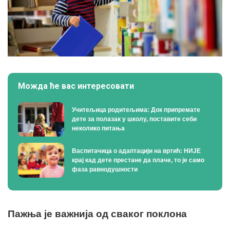
Можда ће вас интересовати
Учитељица родитељима: Док припремате
дете за полазак у школу, поставите себи
неколико питања
Васпитачица о адаптацији на вртић: НИЈЕ
крај кад дете престане да плаче, то је само
фаза равнодушности
Пажња је важнија од сваког поклона