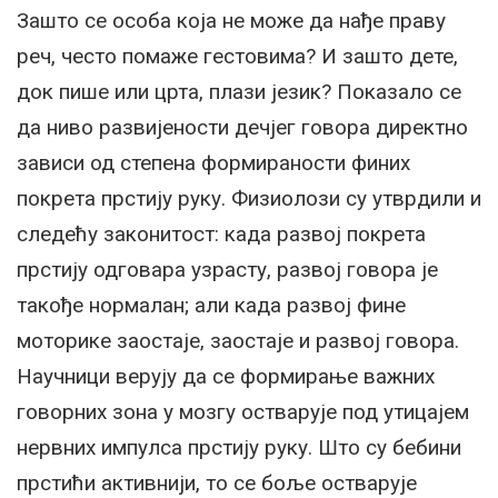
Зашто се особа која не може да нађе праву
реч, често помаже гестовима? И зашто дете,
док пише или црта, плази језик? Показало се
да ниво развијености дечјег говора директно
зависи од степена формираности финих
покрета прстију руку. Физиолози су утврдили и
следећу законитост: када развој покрета
прстију одговара узрасту, развој говора је
такође нормалан; али када развој фине
моторике заостаје, заостаје и развој говора.
Научници верују да се формирање важних
говорних зона у мозгу остварује под утицајем
нервних импулса прстију руку. Што су бебини
прстићи активнији, то се боље остварује