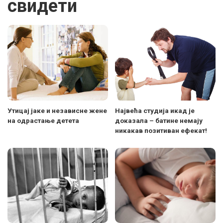
свидети
Утицај јаке и независне жене
Највећа студија икад је
на одрастање детета
доказала – батине немају
никакав позитиван ефекат!