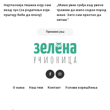
Најгласнија тишина коју сам
„Мама увек гунђа кад увече
икад чуо (за родитеље који
тражим да мало седне поред
пуштају бебе да плачу)
мене. Зато сам престао да
питам.“
Прикажи још
О нама
Наш тим
Контакт
Услови коришћења