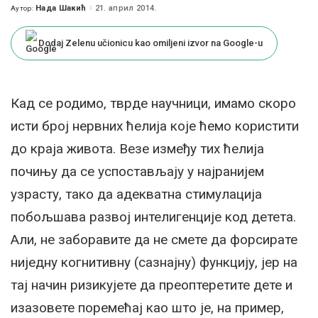
Нада Шакић
21. април 2014.
Аутор:
Posted
by
Dodaj Zelenu učionicu kao omiljeni izvor na Google-u
Кад се родимо, тврде научници, имамо скоро
исти број нервних ћелија које ћемо користити
до краја живота. Везе између тих ћелија
почињу да се успостављају у најранијем
узрасту, тако да адекватна стимулација
побољшава развој интелигенције код детета.
Али, не заборавите да не смете да форсирате
ниједну когнитивну (сазнајну) функцију, јер на
тај начин ризикујете да преоптеретите дете и
изазовете поремећај као што је, на пример,