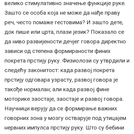
велико стимулативно значење функције руке.
Зашто се особа која не може да нађе праву
реч, често помаже гестовима? И зашто дете,
док пише или црта, плази језик? Показало се
да ниво развијености дечјег говора директно
зависи од степена формираности финих
покрета прстију руку. Физиолози су утврдили и
следећу законитост: када развој покрета
прстију одговара узрасту, развој говора је
такође нормалан; али када развој фине
моторике заостаје, заостаје и развој говора.
Научници верују да се формирање важних
говорних зона у мозгу остварује под утицајем
нервних импулса прстију руку. Што су бебини