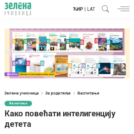
ЋИР
|
LAT
Зелена учионица
За родитеље
Васпитање
Васпитање
Како повећати интелигенцију
детета