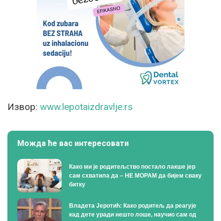
Извор:
www.lepotaizdravlje.rs
Можда ће вас интересовати
Како ми је родитељство постало лакше јер
сам схватила да – НЕ МОРАМ да бијем сваку
битку
Владета Јеротић: Како родитељ да реагује
кад дете уради нешто лоше, научио сам од