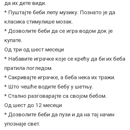
да их дете види.
* Пуштајте беби лепу музику. Познато је да
класика стимулише мозак.
* Дозволите беби да се игра водом док је
купате.
Од три од шест месеци
* Набавите играчке које се крећу да би их беба
пратила погледом.
* Сакривајте играчке, а беба нека их тражи.
* Што чешће водите бебу у шетњу.
* Стално разговарајте са својом бебом.
Од шест до 12 месеци
* Дозволите беби да пузи и да на тај начин
упознаје свет.