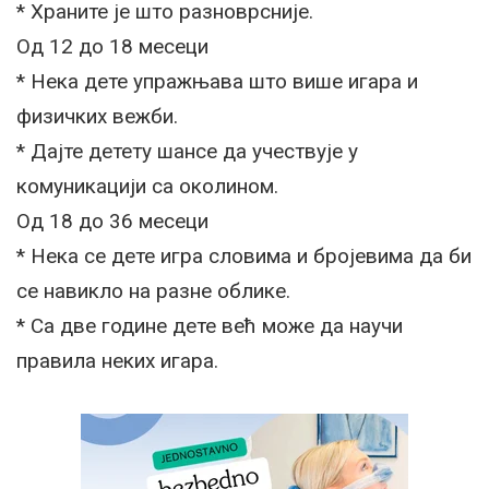
* Храните је што разноврсније.
Од 12 до 18 месеци
* Нека дете упражњава што више игара и
физичких вежби.
* Дајте детету шансе да учествује у
комуникацији са околином.
Од 18 до 36 месеци
* Нека се дете игра словима и бројевима да би
се навикло на разне облике.
* Са две године дете већ може да научи
правила неких игара.