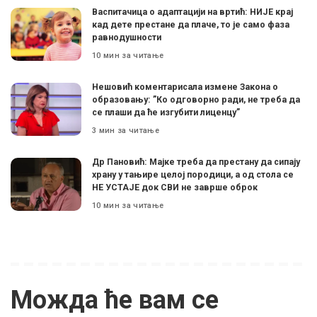
Васпитачица о адаптацији на вртић: НИЈЕ крај
кад дете престане да плаче, то је само фаза
равнодушности
10 мин за читање
Нешовић коментарисала измене Закона о
образовању: ”Ко одговорно ради, не треба да
се плаши да ће изгубити лиценцу”
3 мин за читање
Др Пановић: Мајке треба да престану да сипају
храну у тањире целој породици, а од стола се
НЕ УСТАЈЕ док СВИ не заврше оброк
10 мин за читање
Можда ће вам се