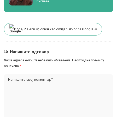
Енглеза
Dodaj Zelenu učionicu kao omiljeni izvor na Google-u
Напишите одговор
Ваша адреса е-поште неће бити објављена.
Неопходна поља су
означена
*