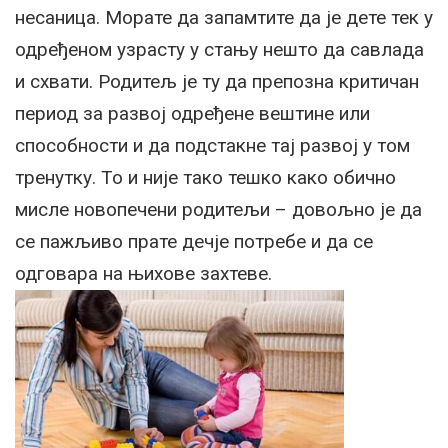
несаница. Морате да запамтите да је дете тек у
одређеном узрасту у стању нешто да савлада
и схвати. Родитељ је ту да препозна критичан
период за развој одређене вештине или
способности и да подстакне тај развој у том
тренутку. То и није тако тешко како обично
мисле новопечени родитељи – довољно је да
се пажљиво прате дечје потребе и да се
одговара на њихове захтеве.