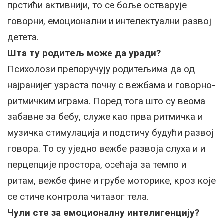
прстићи активнији, то се боље остварује
говорни, емоционални и интелектуални развој
детета.
Шта ту родитељ може да уради?
Психолози препоручују родитељима да од
најранијег узраста почну с вежбама и говорно-
ритмичким играма. Поред тога што су веома
забавне за бебу, служе као прва ритмичка и
музичка стимулација и подстичу будући развој
говора. То су уједно вежбе развоја слуха и и
перцепције простора, осећаја за темпо и
ритам, вежбе фине и грубе моторике, кроз које
се стиче контрола читавог тела.
Чули сте за емоционалну интелигенцију?