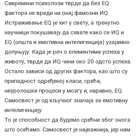
Савремени психолози тврде да без ЕQ
фактора не вреди ни онај фамозни ИQ.
Истраживање ЕQ је хит у свету, а тренутно
научници покушавају да схвате како се ИQ и
ЕQ (општа и емотивна интелигенција) узајамно
допуњују. Када је реч о елементима успеха у
животу, тврде да ИQ чини око 20 одсто успеха.
Остало зависи од других фактора, као што су
припадност одређеној класи, срећа,
неуролошки процеси у мозгу и, наравно, ЕQ.
Самосвест је од кључног значаја за емотивну
интелигенцију.
То је способност да будемо срећни због онога
што осећамо. Самосвест је најважнија, јер нам