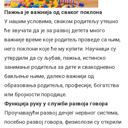
Пажња је важнија од сваког поклона
У нашим условима, сваком родитељу утешно
ће звучати да је за развој детета много
важније време које родитељ проведе са њим,
него поклони које ће му купити. Научници су
утврдили да су љубав, пажња, истинско
занимање родитеља за дете и свакодневно
бављење њиме, далеко важнији од
образовања родитеља, професије, богатства
или бројности породице.
Функција руку у служби развоја говора
Проучавајући развој дечјег нервног система,
посебно развој говора, физиолози су открили