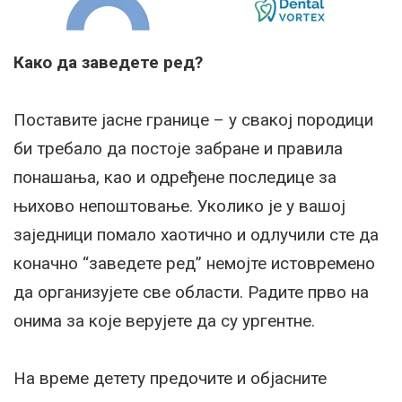
Како да заведете ред?
Поставите јасне границе – у свакој породици
би требало да постоје забране и правила
понашања, као и одређене последице за
њихово непоштовање. Уколико је у вашој
заједници помало хаотично и одлучили сте да
коначно “заведете ред” немојте истовремено
да организујете све области. Радите прво на
онима за које верујете да су ургентне.
На време детету предочите и објасните