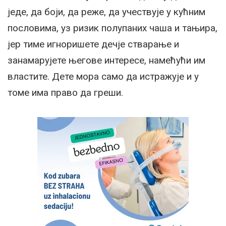
једе, да боји, да реже, да учествује у кућним
пословима, уз ризик полупаних чаша и тањира,
јер тиме игноришете дечје стварање и
занамарујете његове интересе, намећући им
властите. Дете мора само да истражује и у
томе има право да греши.