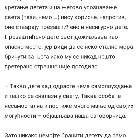
кретање детета и на његово упознавање
света (пази, немој,..) нису корисне, напротив,
оне стварају презаштићено и несигурно дете.
Презаштићено дете свет доживљава као
опасно место, јер види да се неко стално мора
бринути за њега иако му се никад нешто
претерано страшно није догодило.
– Такво дете кад одрасте нема самопоуздања
и тешко се сналази у свету. Таква особа је
несамостална и постиже много мање од својих
могућности – објашњава наша саговорница.
Зато никако немојте бранити детету да само