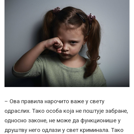
– Ова правила нарочито важе у свету
одраслих. Тако особа која не поштује забране,
односно законе, не може да функционише у
друштву него одлази у свет криминала. Тако