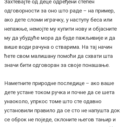
Захтевајте од деце одређени степен
одговорности за оно што раде – на пример,
ако дете сломи играчку, у наступу беса или
непажње, немојте му купити нову и објасните
му да убудуће мора да буде пажљивије и да
више води рачуна о стварима. На тај начин
ћете свом малишану помоћи да схвати шта
значи бити одговоран за своје понашање.
Наметните природне последице – ако ваше
дете устане током ручка и почне да се шета
унаоколо, упркос томе што сте одавно
установили правило да се сто не напушта док
се оброк не поједе, склоните његов тањир и