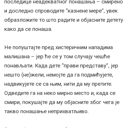
последице неадекватног понашања – смирено
и доследно спроводите “казнене мере”, увек
образложите то што радите и објасните детету
како да се понаша.
Не попуштајте пред хистеричним нападима
малишана – јер ће се у том случају чешће
понављати. Када дете “прави представу”, јер
нешто (не)жели, немојте да га подмићујете,
надвикујете се са њим, нити да му претите.
Одведите га на неко мирно место и, када се
смири, покушајте да му објасните због чега је
такво понашање неприхватљиво.