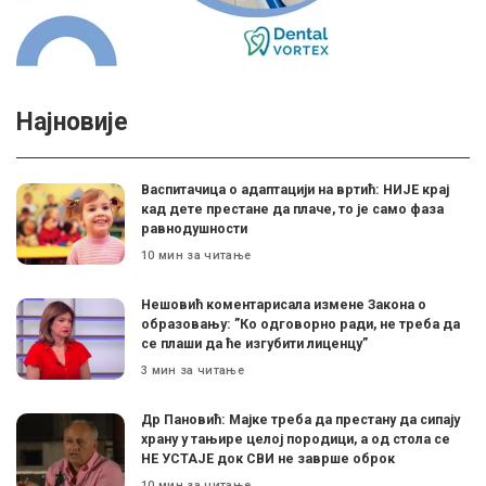
Најновије
Васпитачица о адаптацији на вртић: НИЈЕ крај
кад дете престане да плаче, то је само фаза
равнодушности
10 мин за читање
Нешовић коментарисала измене Закона о
образовању: ”Ко одговорно ради, не треба да
се плаши да ће изгубити лиценцу”
3 мин за читање
Др Пановић: Мајке треба да престану да сипају
храну у тањире целој породици, а од стола се
НЕ УСТАЈЕ док СВИ не заврше оброк
10 мин за читање