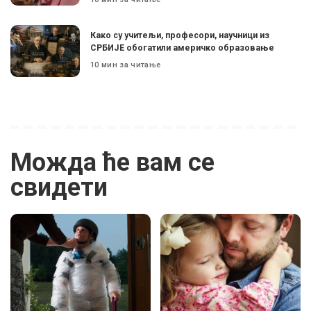
Како су учитељи, професори, научници из
СРБИЈЕ обогатили америчко образовање
10 мин за читање
Можда ће вам се
свидети