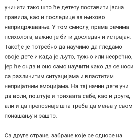
учинити тако што ће детету поставити јасна
правила, као и последице за њихово
непридржавање. У том смислу, према речима
психолога, важно је бити доследан и истрајан.
Такође је потребно да научимо да гледамо
своје дете и када је љуто, тужно или несрећно,
јер ће онда и оно само научити како да се носи
са различитим ситуацијама и властитим
непријатним емоцијама. На тај начин дете учи
да воли, поштује и прихвата себе, као и друге,
али и да препознаје шта треба да мења у свом
понашању и зашто.
Са друге стране, забране које се односе на