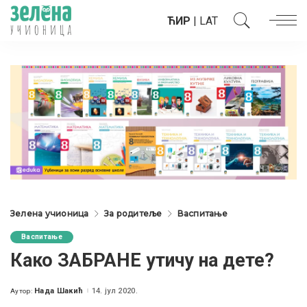
ЋИР
|
LAT
Зелена учионица
За родитеље
Васпитање
Васпитање
Како ЗАБРАНЕ утичу на дете?
Нада Шакић
14. јул 2020.
Аутор:
Posted
by