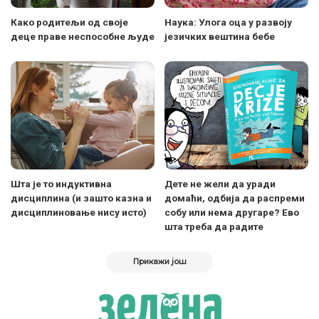
Како родитељи од своје
Наука: Улога оца у развоју
деце праве неспособне људе
језичких вештина бебе
Шта је то индуктивна
Дете не жели да уради
дисциплина (и зашто казна и
домаћи, одбија да распреми
дисциплиновање нису исто)
собу или нема другаре? Ево
шта треба да радите
Прикажи још