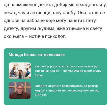
од размаженог детета добијамо незадовољну,
некад чак и антисоцијалну особу. Овај став се
односи на забране које могу нанети штету
детету, другим људима, животињама и свету
око њега – истиче психолог.
Можда ће вас интересовати
Како ми је родитељство постало лакше јер
сам схватила да – НЕ МОРАМ да бијем сваку
битку
Владета Јеротић: Како родитељ да реагује
кад дете уради нешто лоше, научио сам од
Енглеза