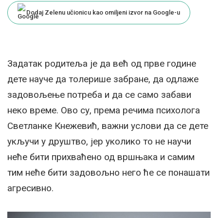
Dodaj Zelenu učionicu kao omiljeni izvor na Google-u
Задатак родитеља је да већ од прве године
дете науче да толерише забране, да одлаже
задовољење потреба и да се само забави
неко време. Ово су, према речима психолога
Светланке Кнежевић, важни услови да се дете
укључи у друштво, јер уколико то не научи
неће бити прихваћено од вршњака и самим
тим неће бити задовољно него ће се понашати
агресивно.