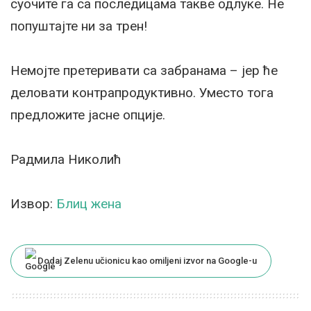
суочите га са последицама такве одлуке. Не
попуштајте ни за трен!
Немојте претеривати са забранама – јер ће
деловати контрапродуктивно. Уместо тога
предложите јасне опције.
Радмила Николић
Извор:
Блиц жена
Dodaj Zelenu učionicu kao omiljeni izvor na Google-u