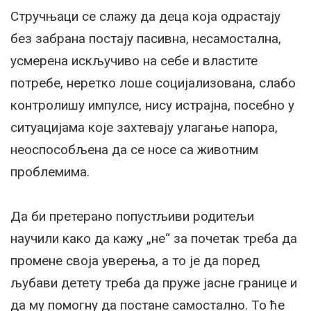
Стручњаци се слажу да деца која одрастају
без забрана постају пасивна, несамостална,
усмерена искључиво на себе и властите
потребе, неретко лоше социјализована, слабо
контролишу импулсе, нису истрајна, посебно у
ситуацијама које захтевају улагање напора,
неоспособљена да се носе са животним
проблемима.
Да би претерано попустљиви родитељи
научили како да кажу „не“ за почетак треба да
промене своја уверења, а то је да поред
љубави детету треба да пруже јасне границе и
да му помогну да постане самостално. То ће