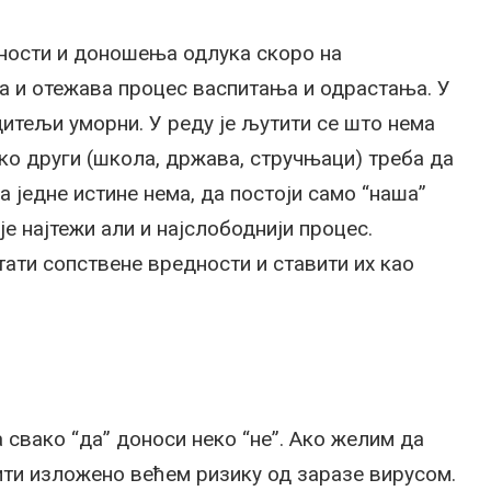
ности и доношења одлука скоро на
а и отежава процес васпитања и одрастања. У
одитељи уморни. У реду је љутити се што нема
неко други (школа, држава, стручњаци) треба да
а једне истине нема, да постоји само “наша”
је најтежи али и најслободнији процес.
тати сопствене вредности и ставити их као
 свако “да” доноси неко “не”. Ако желим да
бити изложено већем ризику од заразе вирусом.