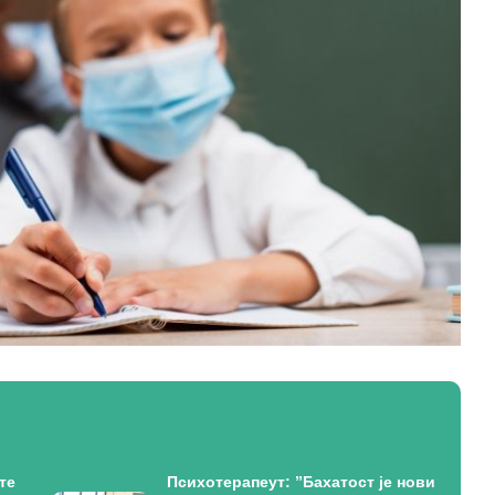
те
Психотерапеут: ”Бахатост је нови