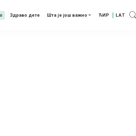
о
Здраво дете
Шта је још важно