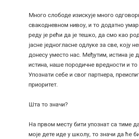
Много слободе изискује много одговор
свакодневном нивоу, и то додатно умар
реду је рећи да је тешко, да смо као р
јасне једногласне одлуке за све, коју 
донесу уместо нас. Међутим, истина је д
истина, наше породичне вредности и то 
Упознати себе и свог партнера, преиспи
приоритет.
Шта то значи?
На првом месту бити упознат са тиме да
моје дете иде у школу, то значи да ће 