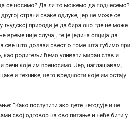
 да се носимо? Да ли то можемо да поднесемо?
о другој страни сваке одлуке, јер не може се
 у људској природи је да бира оно где не може
 време није случај, те је једина опција да
на све што долази свест о томе шта губимо при
о, као родитељи ћемо уливати миран став и
ли речи које им преносимо. Јер, наглашавам,
аке и технике, него вредности које им остају
ање: “Како поступити ако дете негодује и не
ами свој одговор на ово питање и неће бити у