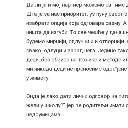
Да ли ја и мој партнер можемо са тиме
Шта је за нас приоритет, уз пуну свест 
изабрати опција која одговара свему. А
ништа да изгуби. То све чешће у данашње
будемо мирнији, одлучнији и отпорнији 
свакој одлуци и зарад чега. Једино так
деци, без обзира на технике и методе и
ми никада деци не преносимо одређене ц
у животу.
Онда је лако дати лични одговор на пит
жели у школу?” јер ће родитељи имати с
недоумицама.