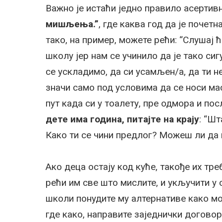
Важно је истаћи једно правило асертив
мишљења.”
, где каква год да је поче
тако, на пример, можете рећи: “Слушај 
школу јер нам се учинило да је тако си
се ускладимо, да си усамљен/а, да ти н
значи само под условима да се носи мас
пут када си у тоалету, пре одмора и пос
дете има година, питајте на крају
: “Ш
Како ти се чини предлог? Можеш ли да
Ако деца остају код куће, такође их тр
рећи им све што мислите, и укључити у 
школи понудите му алтернативе како мо
где како, направите заједнички договор