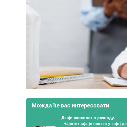
Можда ће вас интересовати
Дечји психолог о разводу:
”Најштетнија је пракса у којој де