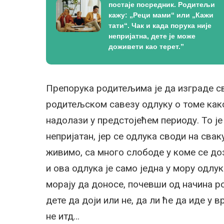
постаје посредник. Родитељи
кажу: „Реци мами“ или „Кажи
тати“. Чак и када порука није
непријатна, дете је може
доживети као терет.”
Препорука родитељима је да изграде св
родитељском савезу одлуку о томе како
надолази у предстојећем периоду. То је
непријатан, јер се одлука своди на сва
живимо, са много слободе у коме се до
и ова одлука је само једна у мору одлу
морају да доносе, почевши од начина ро
дете да доји или не, да ли ће да иде у в
не итд…