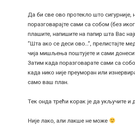
Да би све ово протекло што сигурније, 
поразговарајте сами са собом (без иког
плашите, напишите на папир шта Вас нај
“Шта ако се деси ово…”, прелистајте мед
чија мишљења поштујете и сами донесите
Затим када поразговарате сами са собом
када нико није преуморан или изнервира
само ваш план.
Тек онда трећи корак је да укључите и д
Није лако, али лакше не може