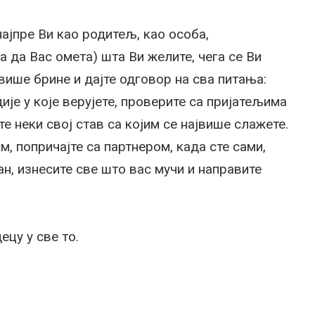
најпре Ви као родитељ, као особа,
а да Вас омета) шта Ви желите, чега се Ви
више брине и дајте одговор на сва питања:
ије у које верујете, проверите са пријатељима
 неки свој став са којим се највише слажете.
, попричајте са партнером, када сте сами,
н, изнесите све што вас мучи и направите
ецу у све то.