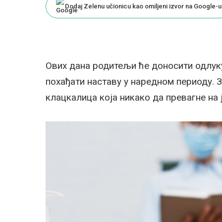
Dodaj Zelenu učionicu kao omiljeni izvor na Google-u
Ових дана родитељи ће доносити одлуку
похађати наставу у наредном периоду. За
клацкалица која никако да превагне на 