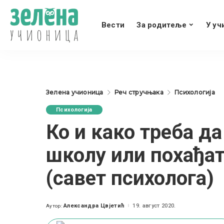
Вести
За родитеље
У уч
Зелена учионица
Реч стручњака
Психологија
Психологија
Ко и како треба да
школу или похађат
(савет психолога)
Александра Цвјетић
19. август 2020.
Аутор:
Posted
by