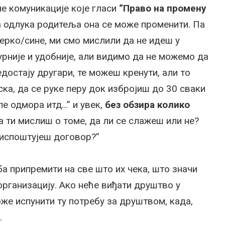
не комуникације које гласи
“Право на промену
тна одлука родитеља она се може променити. Па
ћерко/сине, ми смо мислили да не идеш у
гурније и удобније, али видимо да не можемо да
едостају другари, те можеш кренути, али то
ка, да се руке перу док избројиш до 30 сваки
ле одмора итд…” и увек,
без обзира колико
та ти мислиш о томе, да ли се слажеш или не?
 испоштујеш договор?”
еба припремити на све што их чека, што значи
организацију. Ако неће виђати друштво у
же испунити ту потребу за друштвом, када,
.