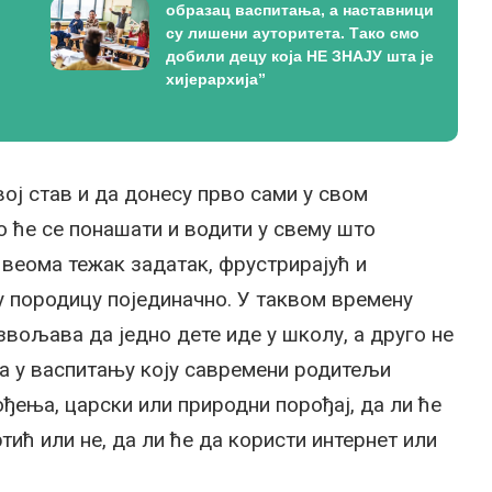
образац васпитања, а наставници
су лишени ауторитета. Тако смо
добили децу која НЕ ЗНАЈУ шта је
хијерархија”
ој став и да донесу прво сами у свом
 ће се понашати и водити у свему што
 веома тежак задатак, фрустрирајућ и
ку породицу појединачно. У таквом времену
звољава да једно дете иде у школу, а друго не
ка у васпитању коју савремени родитељи
ђења, царски или природни порођај, да ли ће
ртић или не, да ли ће да користи интернет или