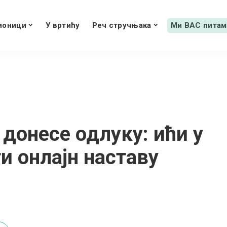
ионици
У вртићу
Реч стручњака
Ми ВАС питам
 донесе одлуку: ићи у
и онлајн наставу