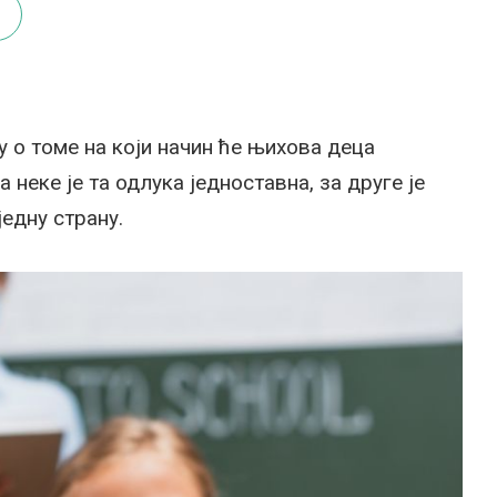
 о томе на који начин ће њихова деца
 неке је та одлука једноставна, за друге је
једну страну.