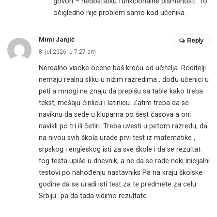
govori – nedostatku funkcionalne pismenosti. To
očigledno nije problem samo kod učenika.
Mimi Janjić
Reply
8. jul 2026. u 7:27 am
Nerealno visoke ocene baš kreću od učitelja. Roditelji
nemaju realnu sliku u nižim razredima , dođu učenici u
peti a mnogi ne znaju da prepišu sa table kako treba
tekst, mešaju ćirilicu i latinicu. Zatim treba da se
naviknu da sede u klupama po šest časova a oni
navikli po tri ili četiri. Treba uvesti u petom razredu, da
na nivou svih škola urade prvi test iz matematike ,
srpskog i engleskog isti za sve škole i da se rezultat
tog testa upiše u dnevnik, a ne da se rade neki inicijalni
testovi po nahođenju nastavniks Pa na kraju školske
godine da se uradi isti test za te predmete za celu
Srbiju…pa da tada vidimo rezultate.