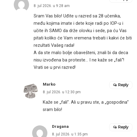
8. jul 2026. u 9:28 am
Sram Vas bilo! Uđite u razred sa 28 učenika,
među kojima imate i dete koje radi po IOP-u i
učite ih SAMO da drže olovku i sede, pa ću Vas
pitati koliko će Vam vremena trebati i kakvi će biti
rezultati Vašeg rada!
A da ste malo bolje obavešteni, znali bi da deca
nisu izvođena ba proteste… I ne kaže se „fali“!
Vrati se u prvi razred!
Marko
Reply
8. jul 2026. u 12:30 pm
Kaže se „fali”. Ali u pravu ste, a „gospodina”
sram bilo!
Dragana
Reply
8. jul 2026. u 1:35 pm