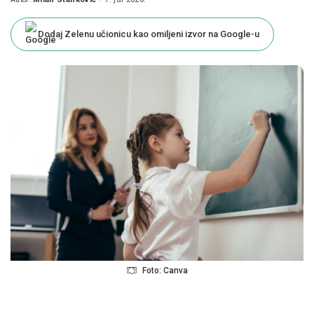
Posted
by
Dodaj Zelenu učionicu kao omiljeni izvor na Google-u
Foto: Canva