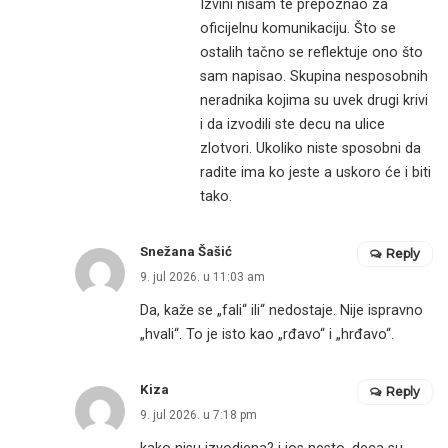
Izvini nisam te prepoznao za
oficijelnu komunikaciju. Što se
ostalih tačno se reflektuje ono što
sam napisao. Skupina nesposobnih
neradnika kojima su uvek drugi krivi
i da izvodili ste decu na ulice
zlotvori. Ukoliko niste sposobni da
radite ima ko jeste a uskoro će i biti
tako.
Snežana Šašić
Reply
9. jul 2026. u 11:03 am
Da, kaže se „fali“ ili“ nedostaje. Nije ispravno
„hvali“. To je isto kao „rđavo“ i „hrđavo“.
Kiza
Reply
9. jul 2026. u 7:18 pm