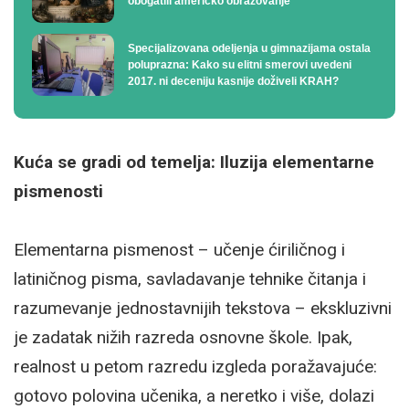
obogatili američko obrazovanje
Specijalizovana odeljenja u gimnazijama ostala
poluprazna: Kako su elitni smerovi uvedeni
2017. ni deceniju kasnije doživeli KRAH?
Kuća se gradi od temelja: Iluzija elementarne
pismenosti
Elementarna pismenost – učenje ćiriličnog i
latiničnog pisma, savladavanje tehnike čitanja i
razumevanje jednostavnijih tekstova – ekskluzivni
je zadatak nižih razreda osnovne škole. Ipak,
realnost u petom razredu izgleda poražavajuće:
gotovo polovina učenika, a neretko i više, dolazi