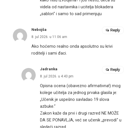
kako nisu izvodjena? i jos nesto, deca su
videla od nastavnika i ucitelja blokadera
„sablon“ i samo to sad primenjuju
Nebojša
Reply
8. jul 2026. u 11:06 am
Ako hoćemo realno onda apsolutno su krivi
roditelji i sami đaci.
Jadranka
Reply
8. jul 2026. u 4:43 pm
Opisna ocena (obavezno afirmativna!) mog
kolege učitelja za jednog prvaka glasila je:
„Učenik je uspešno savladao 19 slova
azbuke.“
Zakon kaže da prvi i drugi razred NE MOŽE
DA SE PONAVLJA, već se učenik „prevodi“ u
sledeći razred.