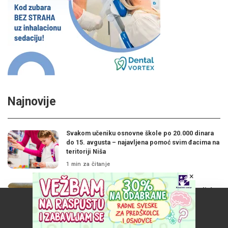
Najnovije
Svakom učeniku osnovne škole po 20.000 dinara
do 15. avgusta – najavljena pomoć svim đacima na
teritoriji Niša
1 min za čitanje
×
Moj tinejdžer vikendom spava do PODNE. Da li da
Naš vebsajt koristi kolačiće da poboljša vaše iskustvo.
mu dozvolim?
6 min za čitanje
Prihvatam