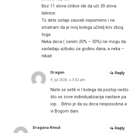
Bez 11 slova ćirilice ide da uči 30 slova
latinice.
To dete ostaje zauvek nepismeno i ne
smatram da je moj kolega učitelj kriv zbog
toga.
Neka deca ( cenim 20% – 30%) ne mogu da
savladaju azbuku za godinu dana, a neka –
nikad.
Dragan
Reply
9. jul 2026. u 3:02 pm
Niste se setili vi I kolega da postoji nešto
što se zove individualizacija nastave pa
iop … Bitno je da su deca nesposobna a
vi Bogom dani.
Dragana Rmuš
Reply