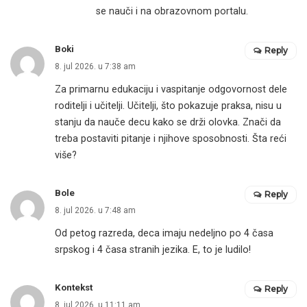
se nauči i na obrazovnom portalu.
Boki
Reply
8. jul 2026. u 7:38 am
Za primarnu edukaciju i vaspitanje odgovornost dele
roditelji i učitelji. Učitelji, što pokazuje praksa, nisu u
stanju da nauče decu kako se drži olovka. Znači da
treba postaviti pitanje i njihove sposobnosti. Šta reći
više?
Bole
Reply
8. jul 2026. u 7:48 am
Od petog razreda, deca imaju nedeljno po 4 časa
srpskog i 4 časa stranih jezika. E, to je ludilo!
Kontekst
Reply
8. jul 2026. u 11:11 am