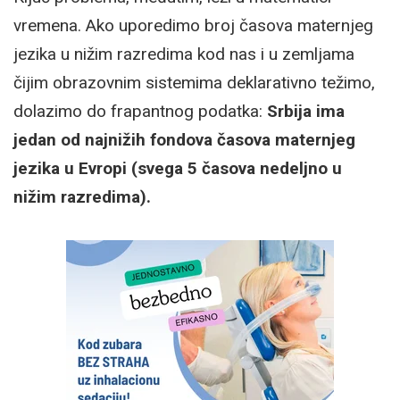
vremena. Ako uporedimo broj časova maternjeg
jezika u nižim razredima kod nas i u zemljama
čijim obrazovnim sistemima deklarativno težimo,
dolazimo do frapantnog podatka:
Srbija ima
jedan od najnižih fondova časova maternjeg
jezika u Evropi (svega 5 časova nedeljno u
nižim razredima).