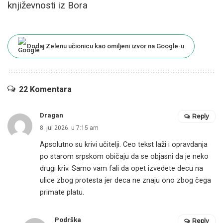
književnosti iz Bora
Dodaj Zelenu učionicu kao omiljeni izvor na Google-u
22 Komentara
Dragan
Reply
8. jul 2026. u 7:15 am
Apsolutno su krivi učitelji. Ceo tekst laži i opravdanja
po starom srpskom običaju da se objasni da je neko
drugi kriv. Samo vam fali da opet izvedete decu na
ulice zbog protesta jer deca ne znaju ono zbog čega
primate platu.
Podrška
Reply