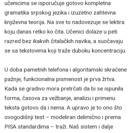
učenicima se isporučuje gotovo kompletna
gramatika srpskog jezika i izuzetno zahtevna
književna teorija. Na sve to nadovezuje se lektira
koju danas retko ko čita. Učenici dolaze u peti
razred bez ikakvih čitalačkih navika, a suočavaju
se sa tekstovima koji traže duboku koncentraciju.
U doba pametnih telefona i algoritamski skraćene
pažnje, funkcionalna pismenost je prva žrtva.
Kada se gradivo mora pretrčati da bi se ispunila
forma, časova za vežbanje, analizu i primenu
teksta gotovo da i nema. A upravo je to ono što
ovogodišnji test – modeliran delimično i prema
PISA standardima – traži. Naš sistem i dalje