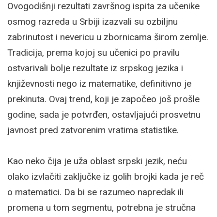
Ovogodišnji rezultati završnog ispita za učenike
osmog razreda u Srbiji izazvali su ozbiljnu
zabrinutost i nevericu u zbornicama širom zemlje.
Tradicija, prema kojoj su učenici po pravilu
ostvarivali bolje rezultate iz srpskog jezika i
književnosti nego iz matematike, definitivno je
prekinuta. Ovaj trend, koji je započeo još prošle
godine, sada je potvrđen, ostavljajući prosvetnu
javnost pred zatvorenim vratima statistike.
Kao neko čija je uža oblast srpski jezik, neću
olako izvlačiti zaključke iz golih brojki kada je reč
o matematici. Da bi se razumeo napredak ili
promena u tom segmentu, potrebna je stručna