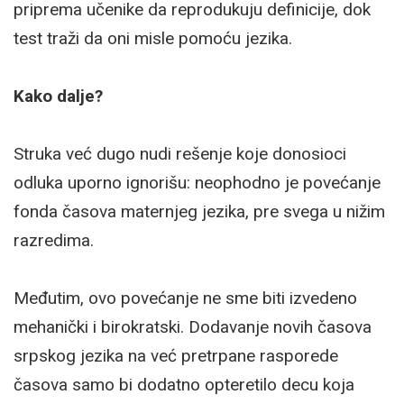
priprema učenike da reprodukuju definicije, dok
test traži da oni misle pomoću jezika.
Kako dalje?
Struka već dugo nudi rešenje koje donosioci
odluka uporno ignorišu: neophodno je povećanje
fonda časova maternjeg jezika, pre svega u nižim
razredima.
Međutim, ovo povećanje ne sme biti izvedeno
mehanički i birokratski. Dodavanje novih časova
srpskog jezika na već pretrpane rasporede
časova samo bi dodatno opteretilo decu koja