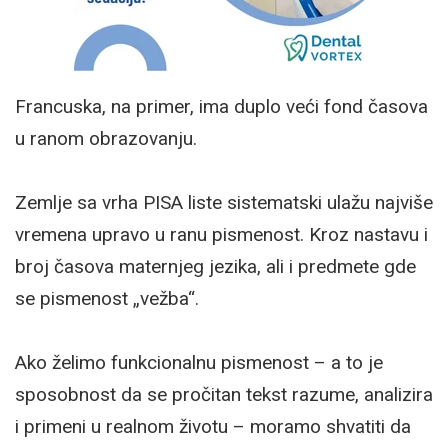
Francuska, na primer, ima duplo veći fond časova
u ranom obrazovanju.
Zemlje sa vrha PISA liste sistematski ulažu najviše
vremena upravo u ranu pismenost. Kroz nastavu i
broj časova maternjeg jezika, ali i predmete gde
se pismenost „vežba“.
Ako želimo funkcionalnu pismenost – a to je
sposobnost da se pročitan tekst razume, analizira
i primeni u realnom životu – moramo shvatiti da