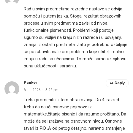
Rad u svim predmetima razredne nastave se odvija
pomoću i putem jezika. Stoga, rezultat obrazovnih
procesa u svim predmetima zavisi od nivoa
funkcionalne pismenosti. Problemi koji postoje,
sigurno su vidljivi na kraju nižih razreda i u usvajanju
znanja iz ostalih predmeta. Zato je potrebno ozbiljnije
se pozabaviti analizom problema koje učitelji realno
imaju u radu sa učenicima. To može samo uz njihovu
punu uključenost i saradnju.
Panker
Reply
8. jul 2026. u 5:28 pm
Treba promeniti sistem obrazovanja. Do 4. razred
treba da nauči osnovne pojmove iz
matematike,čitanje pisanje i da razume pročitano. Da
može da se izražava na osnovnom nivou. Osnovne
stvari iz PiD .A od petog detaljno, naravno smanjenje