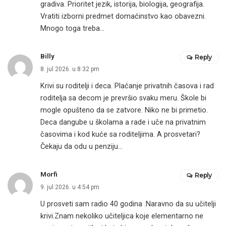
gradiva. Prioritet jezik, istorija, biologija, geografija.
Vratiti izborni predmet domaćinstvo kao obavezni.
Mnogo toga treba…
Billy
Reply
8. jul 2026. u 8:32 pm
Krivi su roditelji i deca. Plaćanje privatnih časova i rad
roditelja sa decom je prevršio svaku meru. Škole bi
mogle opušteno da se zatvore. Niko ne bi primetio.
Deca dangube u školama a rade i uče na privatnim
časovima i kod kuće sa roditeljima. A prosvetari?
Čekaju da odu u penziju…
Morfi
Reply
9. jul 2026. u 4:54 pm
U prosveti sam radio 40 godina .Naravno da su učitelji
krivi.Znam nekoliko učiteljica koje elementarno ne