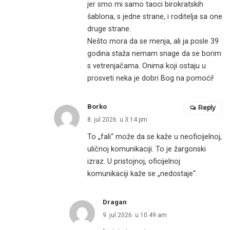
jer smo mi samo taoci birokratskih
šablona, s jedne strane, i roditelja sa one
druge strane.
Nešto mora da se menja, ali ja posle 39
godina staža nemam snage da se borim
s vetrenjačama. Onima koji ostaju u
prosveti neka je dobri Bog na pomoći!
Borko
Reply
8. jul 2026. u 3:14 pm
To „fali“ može da se kaže u neoficijelnoj,
uličnoj komunikaciji. To je žargonski
izraz. U pristojnoj, oficijelnoj
komunikaciji kaže se „nedostaje“.
Dragan
9. jul 2026. u 10:49 am