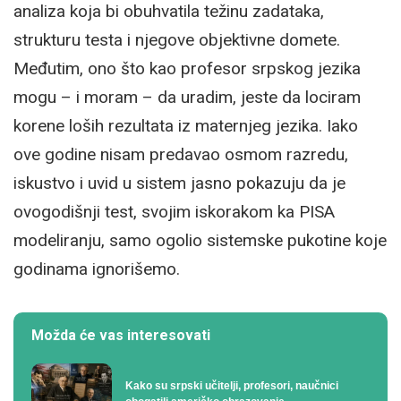
analiza koja bi obuhvatila težinu zadataka,
strukturu testa i njegove objektivne domete.
Međutim, ono što kao profesor srpskog jezika
mogu – i moram – da uradim, jeste da lociram
korene loših rezultata iz maternjeg jezika. Iako
ove godine nisam predavao osmom razredu,
iskustvo i uvid u sistem jasno pokazuju da je
ovogodišnji test, svojim iskorakom ka PISA
modeliranju, samo ogolio sistemske pukotine koje
godinama ignorišemo.
Možda će vas interesovati
Kako su srpski učitelji, profesori, naučnici