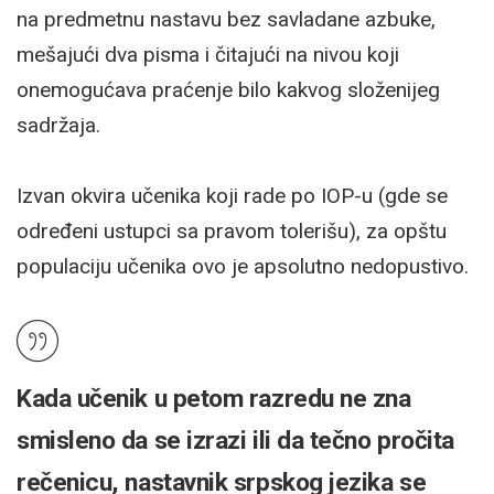
na predmetnu nastavu bez savladane azbuke,
mešajući dva pisma i čitajući na nivou koji
onemogućava praćenje bilo kakvog složenijeg
sadržaja.
Izvan okvira učenika koji rade po IOP-u (gde se
određeni ustupci sa pravom tolerišu), za opštu
populaciju učenika ovo je apsolutno nedopustivo.
Kada učenik u petom razredu ne zna
smisleno da se izrazi ili da tečno pročita
rečenicu, nastavnik srpskog jezika se