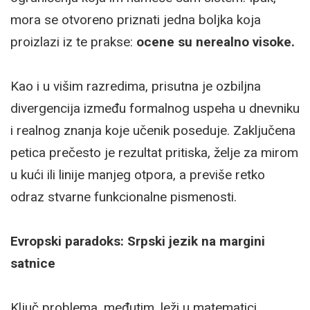
mora se otvoreno priznati jedna boljka koja
proizlazi iz te prakse:
ocene su nerealno visoke.
Kao i u višim razredima, prisutna je ozbiljna
divergencija između formalnog uspeha u dnevniku
i realnog znanja koje učenik poseduje. Zaključena
petica prečesto je rezultat pritiska, želje za mirom
u kući ili linije manjeg otpora, a previše retko
odraz stvarne funkcionalne pismenosti.
Evropski paradoks: Srpski jezik na margini
satnice
Ključ problema, međutim, leži u matematici