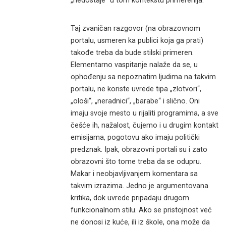
„nedostaje“ u tom kontekstu primerenija.
Taj zvaničan razgovor (na obrazovnom
portalu, usmeren ka publici koja ga prati)
takođe treba da bude stilski primeren.
Elementarno vaspitanje nalaže da se, u
ophođenju sa nepoznatim ljudima na takvim
portalu, ne koriste uvrede tipa „zlotvori“,
„ološi“, „neradnici“, „barabe“ i slično. Oni
imaju svoje mesto u rijaliti programima, a sve
češće ih, nažalost, čujemo i u drugim kontakt
emisijama, pogotovu ako imaju politički
predznak. Ipak, obrazovni portali su i zato
obrazovni što tome treba da se odupru.
Makar i neobjavljivanjem komentara sa
takvim izrazima. Jedno je argumentovana
kritika, dok uvrede pripadaju drugom
funkcionalnom stilu. Ako se pristojnost već
ne donosi iz kuće, ili iz škole, ona može da