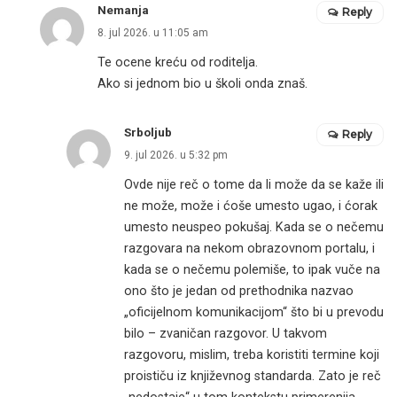
Nemanja
Reply
8. jul 2026. u 11:05 am
Te ocene kreću od roditelja.
Ako si jednom bio u školi onda znaš.
Srboljub
Reply
9. jul 2026. u 5:32 pm
Ovde nije reč o tome da li može da se kaže ili
ne može, može i ćoše umesto ugao, i ćorak
umesto neuspeo pokušaj. Kada se o nečemu
razgovara na nekom obrazovnom portalu, i
kada se o nečemu polemiše, to ipak vuče na
ono što je jedan od prethodnika nazvao
„oficijelnom komunikacijom“ što bi u prevodu
bilo – zvaničan razgovor. U takvom
razgovoru, mislim, treba koristiti termine koji
proističu iz književnog standarda. Zato je reč