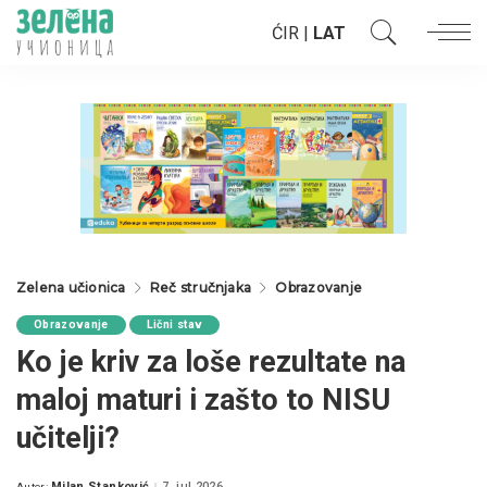
ĆIR
|
LAT
Zelena učionica
Reč stručnjaka
Obrazovanje
Obrazovanje
Lični stav
Ko je kriv za loše rezultate na
maloj maturi i zašto to NISU
učitelji?
Milan Stanković
7. jul 2026.
Autor: