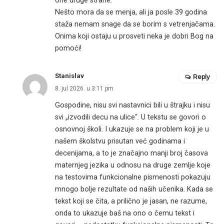
one druge strane.
Nešto mora da se menja, ali ja posle 39 godina
staža nemam snage da se borim s vetrenjačama.
Onima koji ostaju u prosveti neka je dobri Bog na
pomoći!
Stanislav
Reply
8. jul 2026. u 3:11 pm
Gospodine, nisu svi nastavnici bili u štrajku i nisu
svi „izvodili decu na ulice“. U tekstu se govori o
osnovnoj školi. I ukazuje se na problem koji je u
našem školstvu prisutan već godinama i
decenijama, a to je značajno manji broj časova
maternjeg jezika u odnosu na druge zemlje koje
na testovima funkcionalne pismenosti pokazuju
mnogo bolje rezultate od naših učenika. Kada se
tekst koji se čita, a prilično je jasan, ne razume,
onda to ukazuje baš na ono o čemu tekst i