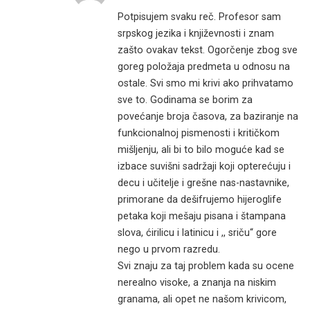
Potpisujem svaku reč. Profesor sam
srpskog jezika i književnosti i znam
zašto ovakav tekst. Ogorčenje zbog sve
goreg položaja predmeta u odnosu na
ostale. Svi smo mi krivi ako prihvatamo
sve to. Godinama se borim za
povećanje broja časova, za baziranje na
funkcionalnoj pismenosti i kritičkom
mišljenju, ali bi to bilo moguće kad se
izbace suvišni sadržaji koji opterećuju i
decu i učitelje i grešne nas-nastavnike,
primorane da dešifrujemo hijeroglife
petaka koji mešaju pisana i štampana
slova, ćirilicu i latinicu i ,, sriču“ gore
nego u prvom razredu.
Svi znaju za taj problem kada su ocene
nerealno visoke, a znanja na niskim
granama, ali opet ne našom krivicom,