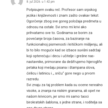
8. jul 2026. u 1:42 pm
Potpisujem svaku reč. Profesor sam srpskog
jezika i književnosti i znam zašto ovakav tekst.
Ogorčenje zbog sve goreg položaja predmeta u
odnosu na ostale. Svi smo mi krivi ako
prihvatamo sve to. Godinama se borim za
povećanje broja časova, za baziranje na
funkcionalnoj pismenosti i kritičkom mišljenju, ali
bi to bilo moguće kad se izbace suvišni sadržaji
koji opterećuju i decu i učitelje i grešne nas-
nastavnike, primorane da dešifrujemo hijeroglife
petaka koji mešaju pisana i štampana slova,
ćirilicu i latinicu i ,, sriču“ gore nego u prvom
razredu.
Svi znaju za taj problem kada su ocene nerealno
visoke, a znanja na niskim granama, ali opet ne
našom krivicom, jer smo mi samo taoci
birokratskih šablona, s jedne strane, i roditelja sa