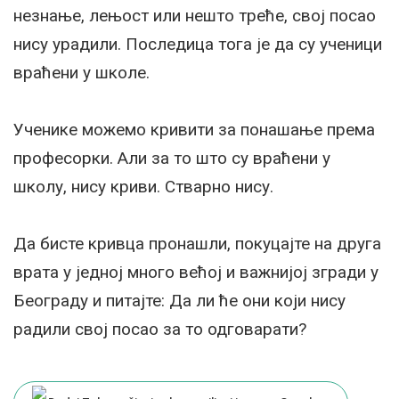
незнање, лењост или нешто треће, свој посао
нису урадили. Последица тога је да су ученици
враћени у школе.
Ученике можемо кривити за понашање према
професорки. Али за то што су враћени у
школу, нису криви. Стварно нису.
Да бисте кривца пронашли, покуцајте на друга
врата у једној много већој и важнијој згради у
Београду и питајте: Да ли ће они који нису
радили свој посао за то одговарати?