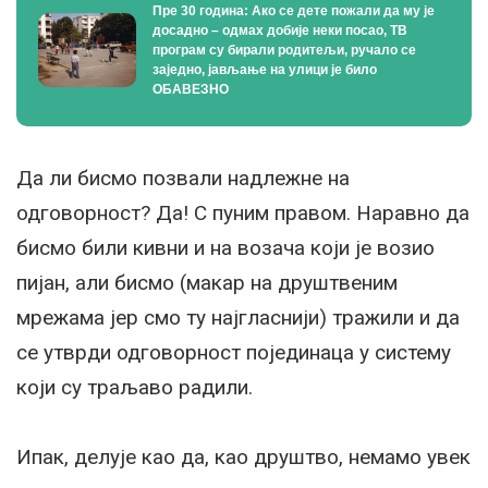
Пре 30 година: Ако се дете пожали да му је
досадно – одмах добије неки посао, ТВ
програм су бирали родитељи, ручало се
заједно, јављање на улици је било
ОБАВЕЗНО
Да ли бисмо позвали надлежне на
одговорност? Да! С пуним правом. Наравно да
бисмо били кивни и на возача који је возио
пијан, али бисмо (макар на друштвеним
мрежама јер смо ту најгласнији) тражили и да
се утврди одговорност појединаца у систему
који су траљаво радили.
Ипак, делује као да, као друштво, немамо увек