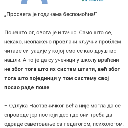
„Просвета је годинама беспомоћна!“
Понешто од овога је и тачно. Само што се,
некако, неопажено провлачи кључни проблем
читаве ситуације у којој смо се као друштво
нашли. А то је да су ученици у школу враћени
н
е због тога што их систем штити, већ због
тога што појединци у том систему свој
посао раде лоше
.
– Одлука Наставничког већа није могла да се
спроведе јер постоји део где они треба да
одраде саветовање са педагогом, психологом.