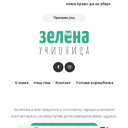
нема право да их убије
Прикажи још
О нама
Наш тим
Контакт
Услови коришћења
За питања или предлоге о пословној сарадњи можете
контактирати са нама путем доле наведене имејл адресе:
×
marketing@zelenaucionica.com