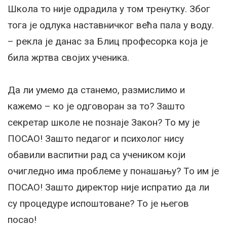
Школа то није одрадила у том тренутку. Због
тога је одлука наставничког већа пала у воду.
– рекла је данас за Блиц професорка која је
била жртва својих ученика.
Да ли умемо да станемо, размислимо и
кажемо – ко је одговоран за то? Зашто
секретар школе не познаје Закон? То му је
ПОСАО! Зашто педагог и психолог нису
обавили васпитни рад са учеником који
очигледно има проблеме у понашању? То им је
ПОСАО! Зашто директор није испратио да ли
су процедуре испоштоване? То је његов
посао!