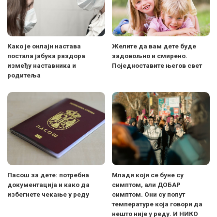
Како је онлајн настава
Желите да вам дете буде
постала јабука раздора
задовољно и смирено.
између наставника и
Поједноставите његов свет
родитеља
Пасош за дете: потребна
Млади који се буне су
документација и како да
симптом, али ДОБАР
избегнете чекање у реду
симптом. Они су попут
температуре која говори да
нешто није у реду. И НИКО