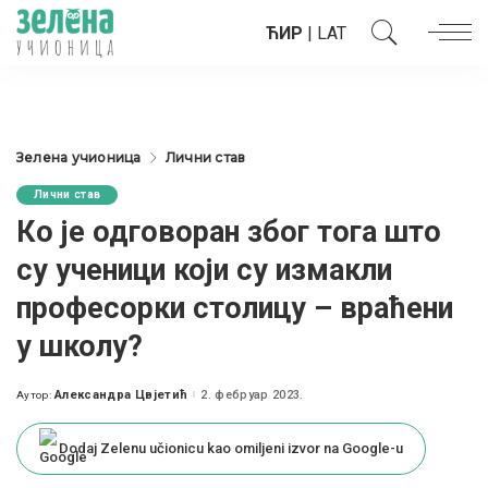
ЋИР
|
LAT
Зелена учионица
Лични став
Лични став
Ко је одговоран због тога што
су ученици који су измакли
професорки столицу – враћени
у школу?
Александра Цвјетић
2. фебруар 2023.
Аутор:
Posted
by
Dodaj Zelenu učionicu kao omiljeni izvor na Google-u