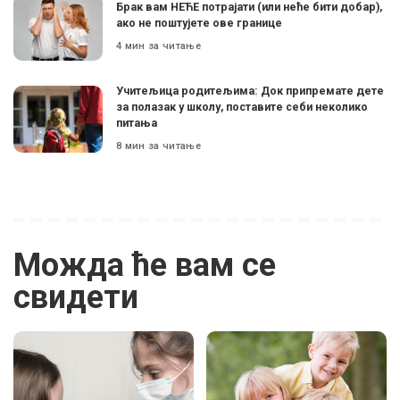
Брак вам НЕЋЕ потрајати (или неће бити добар),
ако не поштујете ове границе
4 мин за читање
Учитељица родитељима: Док припремате дете
за полазак у школу, поставите себи неколико
питања
8 мин за читање
Можда ће вам се
свидети