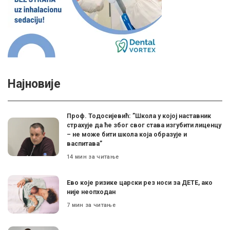
Најновије
Проф. Тодосијевић: ”Школа у којој наставник
страхује да ће због свог става изгубити лиценцу
– не може бити школа која образује и
васпитава”
14 мин за читање
Ево које ризике царски рез носи за ДЕТЕ, ако
није неопходан
7 мин за читање