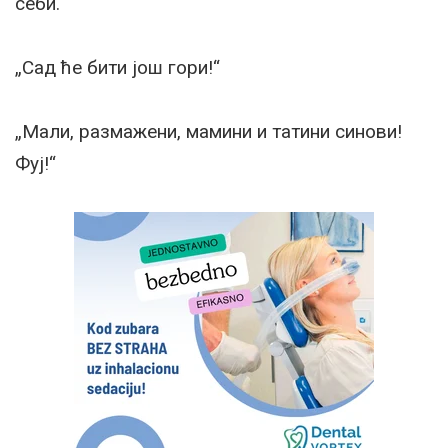
себи.“
„Сад ће бити још гори!“
„Мали, размажени, мамини и татини синови!
Фуј!“