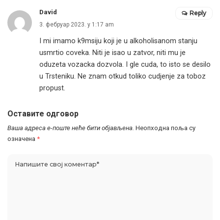
David
Reply
3. фебруар 2023. у 1:17 am
I mi imamo k9msiju koji je u alkoholisanom stanju
usmrtio coveka. Niti je isao u zatvor, niti mu je
oduzeta vozacka dozvola. I gle cuda, to isto se desilo
u Trsteniku. Ne znam otkud toliko cudjenje za toboz
propust.
Оставите одговор
Ваша адреса е-поште неће бити објављена.
Неопходна поља су
означена
*