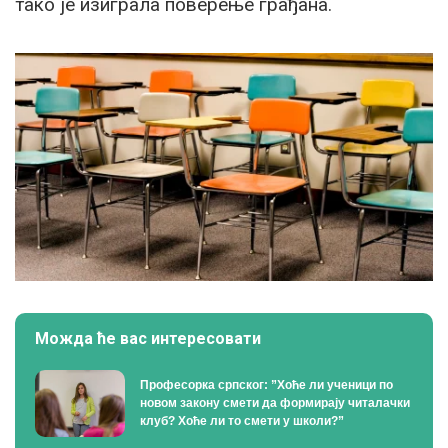
тако је изиграла поверење грађана.
Можда ће вас интересовати
Професорка српског: ”Хоће ли ученици по
новом закону смети да формирају читалачки
клуб? Хоће ли то смети у школи?”