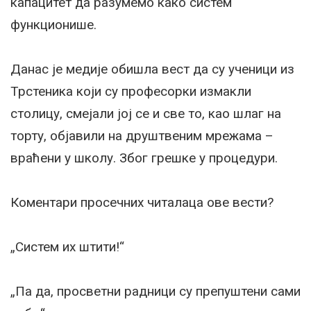
капацитет да разумемо како систем
функционише.
Данас је медије обишла вест да су ученици из
Трстеника који су професорки измакли
столицу, смејали јој се и све то, као шлаг на
торту, објавили на друштвеним мрежама –
враћени у школу. Због грешке у процедури.
Коментари просечних читалаца ове вести?
„Систем их штити!“
„Па да, просветни радници су препуштени сами