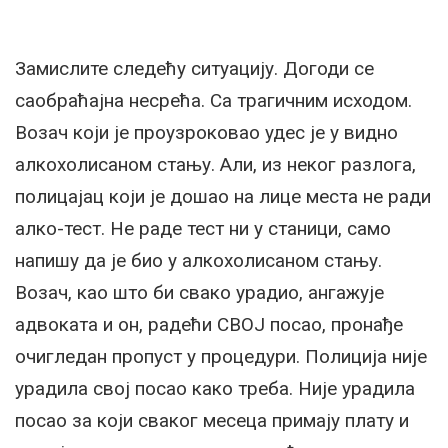
Замислите следећу ситуацију. Догоди се
саобраћајна несрећа. Са трагичним исходом.
Возач који је проузроковао удес је у видно
алкохолисаном стању. Али, из неког разлога,
полицајац који је дошао на лице места не ради
алко-тест. Не раде тест ни у станици, само
напишу да је био у алкохолисаном стању.
Возач, као што би свако урадио, ангажује
адвоката и он, радећи СВОЈ посао, пронађе
очигледан пропуст у процедури. Полиција није
урадила свој посао како треба. Није урадила
посао за који сваког месеца примају плату и