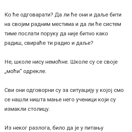
Ко ће одговарати? Да ли ће они и даље бити
на својим радним местима и да ли ће систем
тиме послати поруку да није битно како
радиш, свираће ти радио и даље?
Не, школе нису немоћне. Школе су се своје
„моћи“ одрекле.
Сви они одговорни су за ситуацију у којој смо
се нашли ништа мање него ученици који су
измакли столицу.
Из неког разлога, било да је у питању