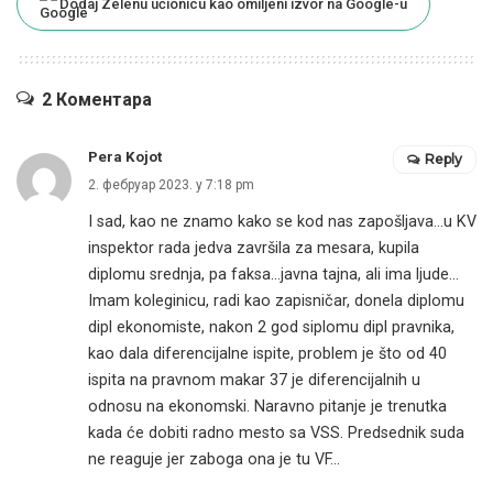
Dodaj Zelenu učionicu kao omiljeni izvor na Google-u
2 Коментара
Pera Kojot
Reply
2. фебруар 2023. у 7:18 pm
I sad, kao ne znamo kako se kod nas zapošljava…u KV
inspektor rada jedva završila za mesara, kupila
diplomu srednja, pa faksa…javna tajna, ali ima ljude…
Imam koleginicu, radi kao zapisničar, donela diplomu
dipl ekonomiste, nakon 2 god siplomu dipl pravnika,
kao dala diferencijalne ispite, problem je što od 40
ispita na pravnom makar 37 je diferencijalnih u
odnosu na ekonomski. Naravno pitanje je trenutka
kada će dobiti radno mesto sa VSS. Predsednik suda
ne reaguje jer zaboga ona je tu VF…