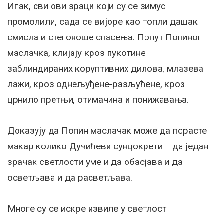
Ипак, сви ови зраци који су се зимус
промолили, сада се вијоре као топли дашак
смисла и стегоноше спасења. Попут Попиног
маслачка, клијају кроз пукотине
заблиндираних коруптивних дилова, млазева
лажи, кроз однељуђене-разљућене, кроз
црнило претњи, отимачина и понижавања.
Доказују да Попин маслачак може да порасте
макар колико Дучићеви сунцокрети ‒ да један
зрачак светлости уме и да обасјава и да
осветљава и да расветљава.
Многе су се искре извиле у светлост