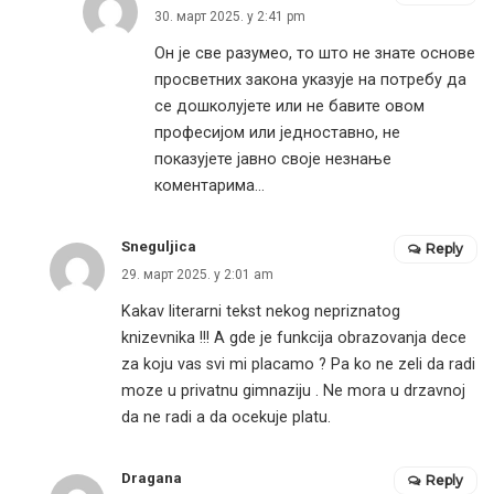
30. март 2025. у 2:41 pm
Он је све разумео, то што не знате основе
просветних закона указује на потребу да
се дошколујете или не бавите овом
професијом или једноставно, не
показујете јавно своје незнање
коментарима…
Sneguljica
Reply
29. март 2025. у 2:01 am
Kakav literarni tekst nekog nepriznatog
knizevnika !!! A gde je funkcija obrazovanja dece
za koju vas svi mi placamo ? Pa ko ne zeli da radi
moze u privatnu gimnaziju . Ne mora u drzavnoj
da ne radi a da ocekuje platu.
Dragana
Reply