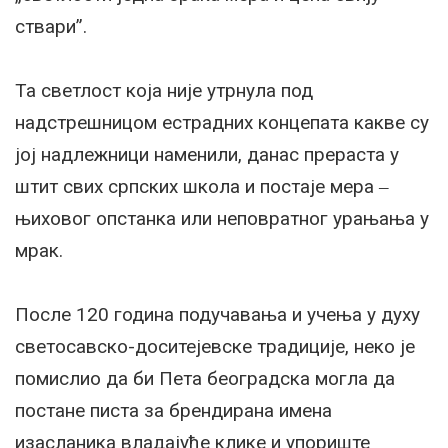
ствари”.
Та светлост која није утрнула под
надстрешницом естрадних концепата какве су
јој надлежници наменили, данас прераста у
штит свих српских школа и постаје мера ‒
њиховог опстанка или неповратног урањања у
мрак.
После 120 година подучавања и учења у духу
светосавско-доситејевске традиције, неко је
помислио да би Пета београдска могла да
постане писта за брендирана имена
изасланика владајуће клике и упориште