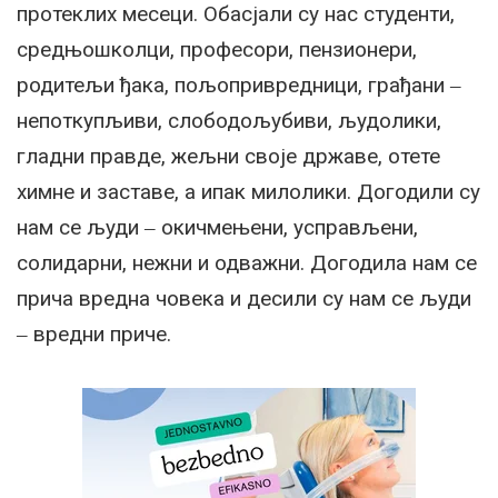
протеклих месеци. Обасјали су нас студенти,
средњошколци, професори, пензионери,
родитељи ђака, пољопривредници, грађани ‒
непоткупљиви, слободољубиви, људолики,
гладни правде, жељни своје државе, отете
химне и заставе, а ипак милолики. Догодили су
нам се људи ‒ окичмењени, усправљени,
солидарни, нежни и одважни. Догодила нам се
прича вредна човека и десили су нам се људи
‒ вредни приче.