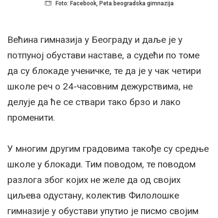
Foto: Facebook, Peta beogradska gimnazija
Већина гимназија у Београду и даље је у
потпуној обустави наставе, а судећи по томе
да су блокаде ученичке, те да је у чак четири
школе реч о 24-часовним дежурствима, не
делује да ће се ствари тако брзо и лако
променити.
У многим другим градовима такође су средње
школе у блокади. Тим поводом, те поводом
разлога због којих не желе да од својих
циљева одустану, колектив Филолошке
гимназије у обустави упутио је писмо својим