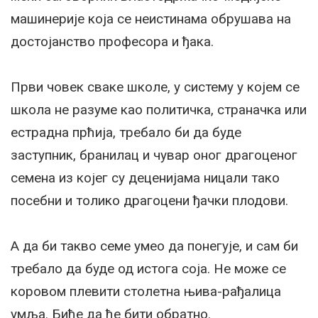
машинерије која се неистинама обрушава на
достојанство професора и ђака.
Први човек сваке школе, у систему у којем се
школа не разуме као политичка, страначка или
естрадна прћија, требало би да буде
заступник, бранилац и чувар оног драгоценог
семена из којег су деценијама ницали тако
посебни и толико драгоцени ђачки плодови.
А да би такво семе умео да понегује, и сам би
требало да буде од истога соја. Не може се
коровом плевити столетна њива-рађалица
умља. Биће да ће бити обратно.