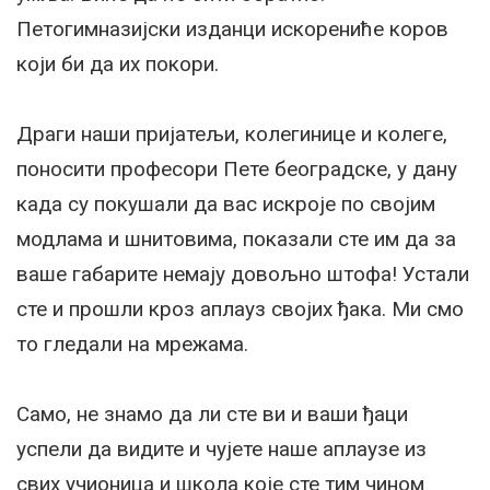
Петогимназијски изданци искорениће коров
који би да их покори.
Драги наши пријатељи, колегинице и колеге,
поносити професори Пете београдске, у дану
када су покушали да вас искроје по својим
модлама и шнитовима, показали сте им да за
ваше габарите немају довољно штофа! Устали
сте и прошли кроз аплауз својих ђака. Ми смо
то гледали на мрежама.
Само, не знамо да ли сте ви и ваши ђаци
успели да видите и чујете наше аплаузе из
свих учионица и школа које сте тим чином