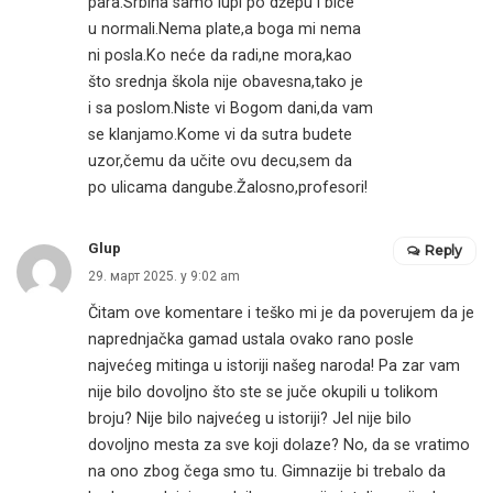
para.Srbina samo lupi po džepu i biće
u normali.Nema plate,a boga mi nema
ni posla.Ko neće da radi,ne mora,kao
što srednja škola nije obavesna,tako je
i sa poslom.Niste vi Bogom dani,da vam
se klanjamo.Kome vi da sutra budete
uzor,čemu da učite ovu decu,sem da
po ulicama dangube.Žalosno,profesori!
Glup
Reply
29. март 2025. у 9:02 am
Čitam ove komentare i teško mi je da poverujem da je
naprednjačka gamad ustala ovako rano posle
najvećeg mitinga u istoriji našeg naroda! Pa zar vam
nije bilo dovoljno što ste se juče okupili u tolikom
broju? Nije bilo najvećeg u istoriji? Jel nije bilo
dovoljno mesta za sve koji dolaze? No, da se vratimo
na ono zbog čega smo tu. Gimnazije bi trebalo da