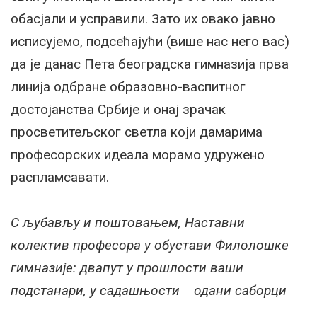
обасјали и усправили. Зато их овако јавно
исписујемо, подсећајући (више нас него вас)
да је данас Пета београдска гимназија прва
линија одбране образовно-васпитног
достојанства Србије и онај зрачак
просветитељског светла који дамарима
професорских идеала морамо удружено
распламсавати.
С љубављу и поштовањем, Наставни
колектив професора у обустави Филолошке
гимназије: двапут у прошлости ваши
подстанари, у садашњости ‒ одани саборци