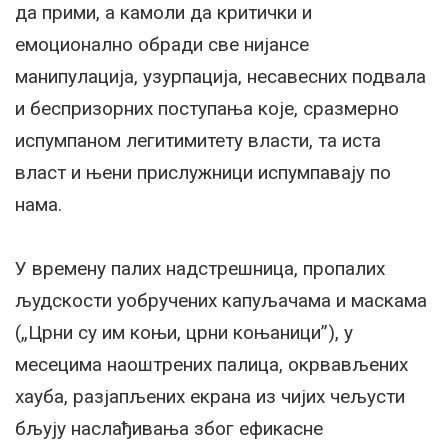
да прими, а камоли да критички и
емоционално обради све нијансе
манипулација, узурпација, несавесних подвала
и беспризорних поступања које, сразмерно
испумпаном легитимитету власти, та иста
власт и њени прислужници испумпавају по
нама.
У времену палих надстрешница, пропалих
људскости уобручених капуљачама и маскама
(„Црни су им коњи, црни коњаници”), у
месецима наоштрених палица, окрвављених
хауба, разјапљених екрана из чијих чељусти
бљују наслађивања због ефикасне