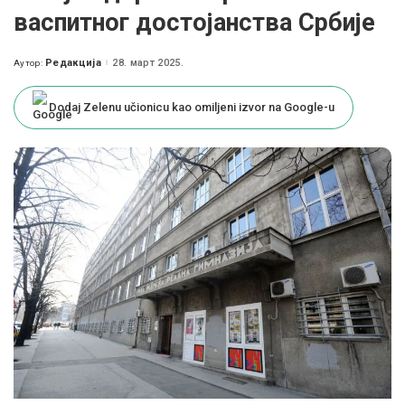
васпитног достојанства Србије
Редакција
28. март 2025.
Аутор:
Posted
by
Dodaj Zelenu učionicu kao omiljeni izvor na Google-u