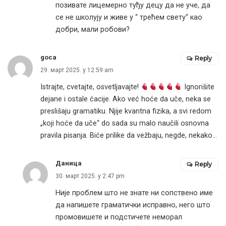
позивате лицемерно туђу децу да не уче, да
се не школују и живе у “ трећем свету“ као
добри, мали робови?
goca
Reply
29. март 2025. у 12:59 am
Istrajte, cvetajte, osvetljavajte!
Ignorišite
dejane i ostale ćacije. Ako već hoće da uče, neka se
preslišaju gramatiku. Njije kvantna fizika, a svi redom
„koji hoće da uče“ do sada su malo naučili osnovna
pravila pisanja. Biće prilike da vežbaju, negde, nekako…
Даница
Reply
30. март 2025. у 2:47 pm
Није проблем што не знате ни сопствено име
да напишете граматички исправно, него што
промовишете и подстичете неморал