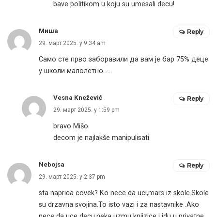
bave politikom u koju su umesali decu!
Миша
Reply
29. март 2025. у 9:34 am
Само сте прво заборавили да вам је бар 75% деце
у школи малолетно……
Vesna Knežević
Reply
29. март 2025. у 1:59 pm
bravo Mišo
decom je najlakše manipulisati
Nebojsa
Reply
29. март 2025. у 2:37 pm
sta naprica covek? Ko nece da uci,mars iz skole.Skole
su drzavna svojina.To isto vazi i za nastavnike .Ako
nece da uce decu,neka uzmu knjizice i idu u privatne