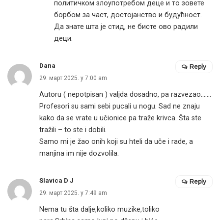
политичком злоупотребом деце и то зовете
борбом за част, достојанство и будућност.
Да знате шта је стид, не бисте ово радили
деци.
Dana
Reply
29. март 2025. у 7:00 am
Autoru ( nepotpisan ) valjda dosadno, pa razvezao…….
Profesori su sami sebi pucali u nogu. Sad ne znaju
kako da se vrate u učionice pa traže krivca. Šta ste
tražili – to ste i dobili.
Samo mi je žao onih koji su hteli da uče i rade, a
manjina im nije dozvolila.
Slavica D J
Reply
29. март 2025. у 7:49 am
Nema tu šta dalje,koliko muzike,toliko