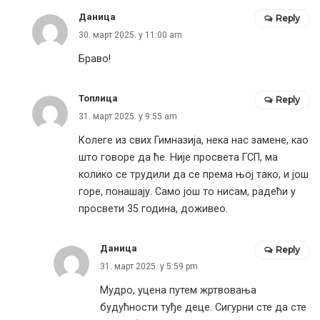
Даница
Reply
30. март 2025. у 11:00 am
Браво!
Топлица
Reply
31. март 2025. у 9:55 am
Колеге из свих Гимназија, нека нас замене, као
што говоре да ће. Није просвета ГСП, ма
колико се трудили да се према њој тако, и још
горе, понашају. Само још то нисам, радећи у
просвети 35 година, доживео.
Даница
Reply
31. март 2025. у 5:59 pm
Мудро, уцена путем жртвовања
будућности туђе деце. Сигурни сте да сте