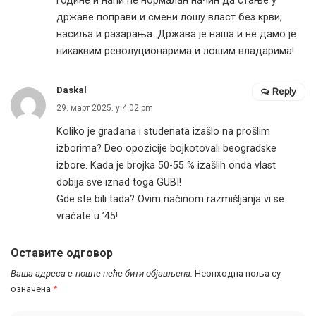
године и наћи ће нормалан начин да стање у
државе поправи и смени лошу власт без крви,
насиља и разарања. Држава је наша и не дамо је
никаквим револуционарима и лошим владарима!
Daskal
Reply
29. март 2025. у 4:02 pm
Koliko je građana i studenata izašlo na prošlim
izborima? Deo opozicije bojkotovali beogradske
izbore. Kada je brojka 50-55 % izašlih onda vlast
dobija sve iznad toga GUBI!
Gde ste bili tada? Ovim načinom razmišljanja vi se
vraćate u ’45!
Оставите одговор
Ваша адреса е-поште неће бити објављена.
Неопходна поља су
означена
*