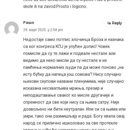
skole ili na zavod.Prosto i logicno.
Рашо
Reply
29. март 2025. у 2:58 pm
Недостаје само потпис злочинца Броза и назнака
са ког конгреса КПЈ је упућен допис! Човек
помисли да су те лажи и подвале нестале али
видимо да неко мисли да су нестале и из
памћења нормалних људи па да може поново „на
исту бућку да напеца још сомова“! Нису случајно
њихови скупови названи пленумима, није случајно
исказана несхватљива мржња, презир и
ниподаштавање сваког ко мисле другачије и
спремност да све који нису са њима сатру. Није
дозвољено ни бити неутралан. Или си са њима или
умри, тако они размишљају и раде. Богу хвала овај
народ се прилично ишколовао за све протекле