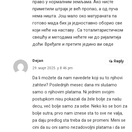
право у нормалним земљама. Ако нисте
приметили штрајк је већ пропао, а од пуча
нема ништа. Још мало око матураната па
готово мада бих ја једноставно оборио све
који неће на наставу . Са тоталитаристичком
свешћу и методама нећете ни до ријалитија
доћи. Вређате и претите једино ви овде
Dejan
Reply
29. март 2025. у 8:46 pm
Da li možete da nam navedete koji su to njihovi
zahtevi? Poslednjih mesec dana mi slušamo
samo o njihovim platama. Ni jednim svojim
postupkom nisu pokazali da žele bolje za našu
decu, već bolje samo za sebe. Neko ko se bori za
bolje sutra, prvo nam iznese sta to sve ne valja,
pa daju predlog sta treba da se promeni. Meni se
cini da su oni samo nezadovoljni platama i da se