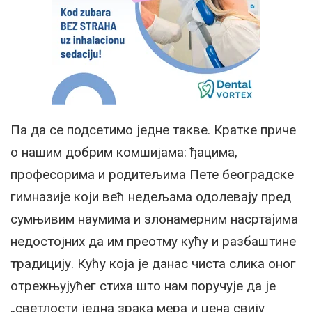
Па да се подсетимо једне такве. Кратке приче
о нашим добрим комшијама: ђацима,
професорима и родитељима Пете београдске
гимназије који већ недељама одолевају пред
сумњивим наумима и злонамерним насртајима
недостојних да им преотму кућу и разбаштине
традицију. Кућу која је данас чиста слика оног
отрежњујућег стиха што нам поручује да је
„светлости једна зрака мера и цена свију