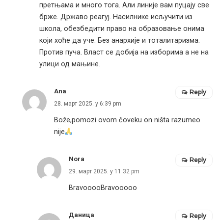
претњама и много тога. Али линије вам пуцају све
брже. Државо реагуј. Насилнике исључити из
школа, обезбедити право на образовање онима
који хоће да уче. Без анархије и тоталитаризма.
Против пуча. Власт се добија на изборима а не на
улици од мањине.
Ana
Reply
28. март 2025. у 6:39 pm
Bože,pomozi ovom čoveku on ništa razumeo
nije
Nora
Reply
29. март 2025. у 11:32 pm
BravooooBravooooo
Даница
Reply