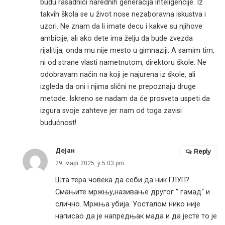
budu rasadnici narednih generacija inteligencije. Iz
takvih škola se u život nose nezaboravna iskustva i
uzori. Ne znam da li imate decu i kakve su njihove
ambicije, ali ako dete ima želju da bude zvezda
rijalitija, onda mu nije mesto u gimnaziji. A samim tim,
ni od strane vlasti nametnutom, direktoru škole. Ne
odobravam način na koji je najurena iz škole, ali
izgleda da oni i njima slični ne prepoznaju druge
metode. Iskreno se nadam da će prosveta uspeti da
izgura svoje zahteve jer nam od toga zavisi
budućnost!
Дејан
Reply
29. март 2025. у 5:03 pm
Шта тера човека да себи да ник ГЛУП?
Смањите мржњу,називање другог “ гамад“ и
слично. Мржња убија. Уосталом нико није
написао да је напредњак мада и да јесте то је