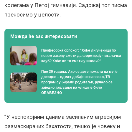
колегама у Петој гимназији. Садржај тог писма
преносимо у целости.
Можда ће вас интересовати
Професорка српског: ”Хоће ли ученици по
новом закону смети да формирају читалачки
клуб? Хоће ли то смети у школи?”
Пре 30 година: Ако се дете пожали да му је
досадно – одмах добије неки посао, ТВ
програм су бирали родитељи, ручало се
заједно, јављање на улици је било
ОБАВЕЗНО
”У неспокојним данима засипаним агресијом
размаскираних бахатости, тешко је човеку и