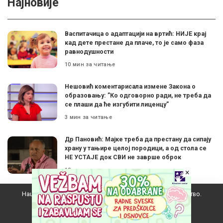
Најновије
Васпитачица о адаптацији на вртић: НИЈЕ крај
кад дете престане да плаче, то је само фаза
равнодушности
10 мин за читање
Нешовић коментарисала измене Закона о
образовању: ”Ко одговорно ради, не треба да
се плаши да ће изгубити лиценцу”
3 мин за читање
Др Пановић: Мајке треба да престану да сипају
храну у тањире целој породици, а од стола се
НЕ УСТАЈЕ док СВИ не заврше оброк
10 мин за читање
×
Наш вебсајт користи колачиће да побољша ваше искуство.
Како су учитељи, професори, научници из
СРБИЈЕ обогатили америчко образовање
Прихватам
10 мин за читање