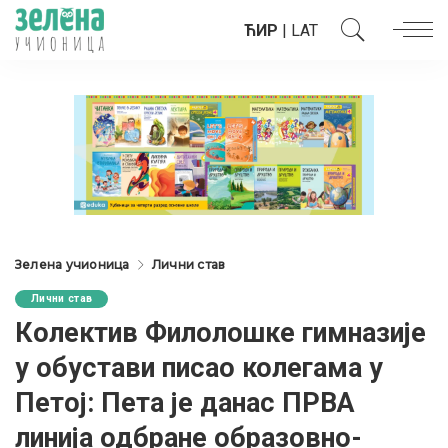
ЋИР
|
LAT
Зелена учионица
Лични став
Лични став
Колектив Филолошке гимназије
у обустави писао колегама у
Петој: Пета је данас ПРВА
линија одбране образовно-