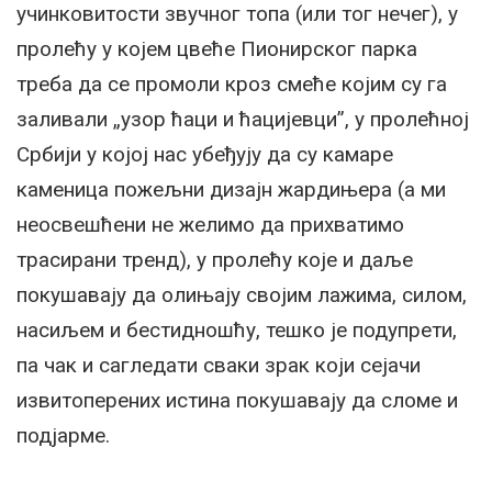
учинковитости звучног топа (или тог нечег), у
пролећу у којем цвеће Пионирског парка
треба да се промоли кроз смеће којим су га
заливали „узор ћаци и ћацијевци”, у пролећној
Србији у којој нас убеђују да су камаре
каменица пожељни дизајн жардињера (а ми
неосвешћени не желимо да прихватимо
трасирани тренд), у пролећу које и даље
покушавају да олињају својим лажима, силом,
насиљем и бестидношћу, тешко је подупрети,
па чак и сагледати сваки зрак који сејачи
извитоперених истина покушавају да сломе и
подјарме.