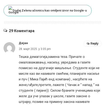
Dodaj Zelenu učionicu kao omiljeni izvor na Google-u
29 Коментара
Дејан
Reply
28. март 2025. у 3:05 pm
Тешка демагогија,замена теза. Причате о
омаловажавању, насиљу, увредама а газите
помисао на другачије мишљење. Студенте који не
мисле као ви називате смећем, планирате насиље
и пуч ( Мика Пајић енд компани) , насрћете на
жене,гађате,претите, лажете ( Чачак и “ напад “ на
студенте ( пијане)). Силом браните ученицима који
желе да уче улазак у школе, газите законе о
штрајку, позиве на примену закона називате