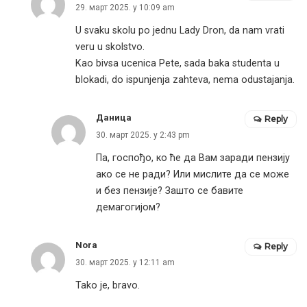
29. март 2025. у 10:09 am
U svaku skolu po jednu Lady Dron, da nam vrati
veru u skolstvo.
Kao bivsa ucenica Pete, sada baka studenta u
blokadi, do ispunjenja zahteva, nema odustajanja.
Даница
Reply
30. март 2025. у 2:43 pm
Па, госпођо, ко ће да Вам заради пензију
ако се не ради? Или мислите да се може
и без пензије? Зашто се бавите
демагогијом?
Nora
Reply
30. март 2025. у 12:11 am
Tako je, bravo.