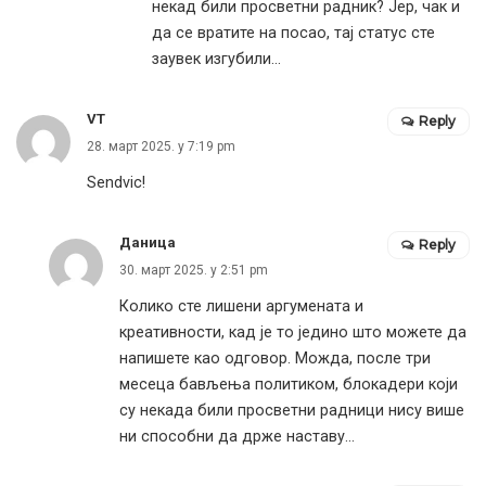
некад били просветни радник? Јер, чак и
да се вратите на посао, тај статус сте
заувек изгубили…
VT
Reply
28. март 2025. у 7:19 pm
Sendvic!
Даница
Reply
30. март 2025. у 2:51 pm
Колико сте лишени аргумената и
креативности, кад је то једино што можете да
напишете као одговор. Можда, после три
месеца бављења политиком, блокадери који
су некада били просветни радници нису више
ни способни да држе наставу…