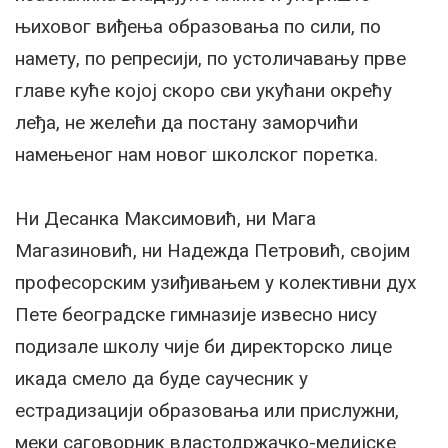
њиховог виђења образовања по сили, по
намету, по репресији, по устоличавању прве
главе куће којој скоро сви укућани окрећу
леђа, не желећи да постану заморчићи
намењеног нам новог школског поретка.
Ни Десанка Максимовић, ни Мага
Магазиновић, ни Надежда Петровић, својим
професорским узиђивањем у колективни дух
Пете београдске гимназије извесно нису
подизале школу чије би директорско лице
икада смело да буде саучесник у
естрадизацији образовања или прислужни,
меки саговорник властодржачко-медијске