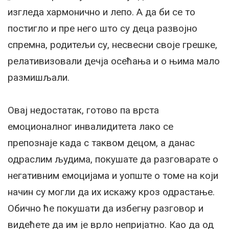
изгледа хармонично и лепо. А да би се то
постигло и пре него што су деца развојно
спремна, родитељи су, несвесни своје грешке,
релативизовали дечја осећања и о њима мало
размишљали.
Овај недостатак, готово па врста
емоционалног инвалидитета лако се
препознаје када с таквом децом, а данас
одраслим људима, покушате да разговарате о
негативним емоцијама и уопште о томе на који
начин су могли да их искажу кроз одрастање.
Обично ће покушати да избегну разговор и
видећете да им је врло непријатно. Као да од