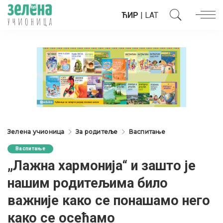
ЋИР
|
LAT
Зелена учионица
За родитеље
Васпитање
Васпитање
„Лажна хармонија“ и зашто је
нашим родитељима било
важније како се понашамо него
како се осећамо