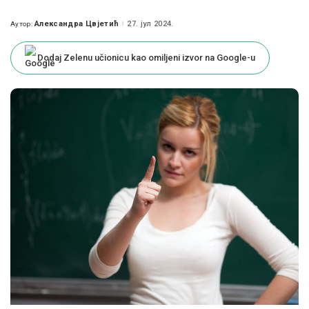
Александра Цвјетић
27. јул 2024.
Аутор:
Posted
by
Dodaj Zelenu učionicu kao omiljeni izvor na Google-u