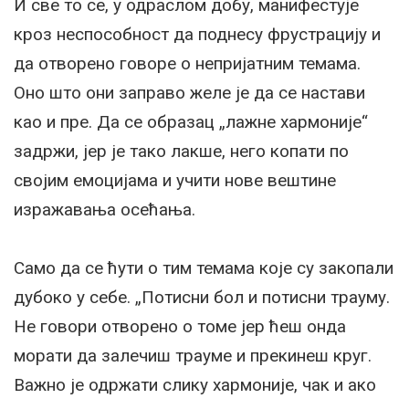
И све то се, у одраслом добу, манифестује
кроз неспособност да поднесу фрустрацију и
да отворено говоре о непријатним темама.
Оно што они заправо желе је да се настави
као и пре. Да се образац „лажне хармоније“
задржи, јер је тако лакше, него копати по
својим емоцијама и учити нове вештине
изражавања осећања.
Само да се ћути о тим темама које су закопали
дубоко у себе. „Потисни бол и потисни трауму.
Не говори отворено о томе јер ћеш онда
морати да залечиш трауме и прекинеш круг.
Важно је одржати слику хармоније, чак и ако