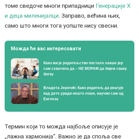
томе сведоче многи припадници
Генерације X
и деца миленијалци
. Заправо, већина њих,
само што многи тога уопште нису свесни.
Можда ће вас интересовати
Како ми је родитељство постало лакше јер
сам схватила да – НЕ МОРАМ да бијем сваку
битку
Владета Јеротић: Како родитељ да реагује
кад дете уради нешто лоше, научио сам од
Енглеза
Термин који то можда најбоље описује је
„лажна хармонија“. Важно је да споља све