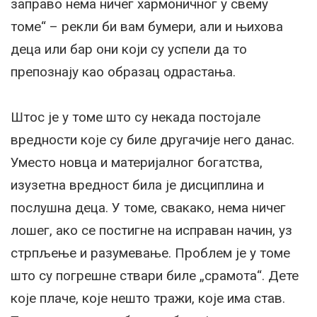
заправо нема ничег хармоничног у свему
томе“ – рекли би вам бумери, али и њихова
деца или бар они који су успели да то
препознају као образац одрастања.
Штос је у томе што су некада постојале
вредности које су биле другачије него данас.
Уместо новца и материјалног богатства,
изузетна вредност била је дисциплина и
послушна деца. У томе, свакако, нема ничег
лошег, ако се постигне на исправан начин, уз
стрпљење и разумевање. Проблем је у томе
што су погрешне ствари биле „срамота“. Дете
које плаче, које нешто тражи, које има став.