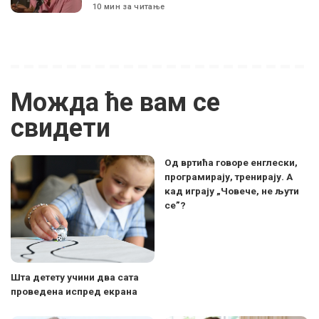
10 мин за читање
Можда ће вам се
свидети
Од вртића говоре енглески,
програмирају, тренирају. А
кад играју „Човече, не љути
се”?
Шта детету учини два сата
проведена испред екрана