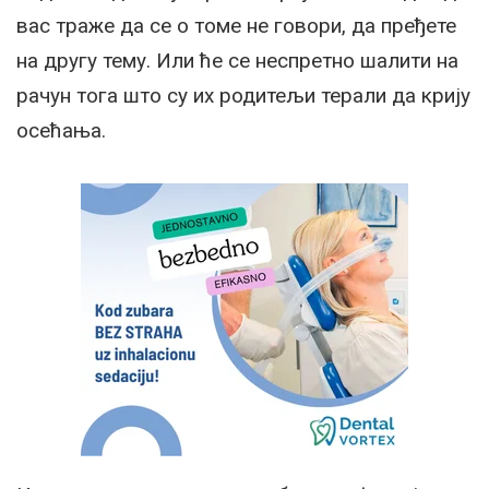
вас траже да се о томе не говори, да пређете
на другу тему. Или ће се неспретно шалити на
рачун тога што су их родитељи терали да крију
осећања.