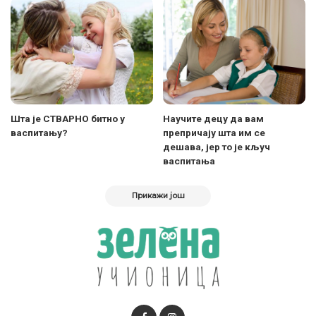
Шта је СТВАРНО битно у
Научите децу да вам
васпитању?
препричају шта им се
дешава, јер то је кључ
васпитања
Прикажи још