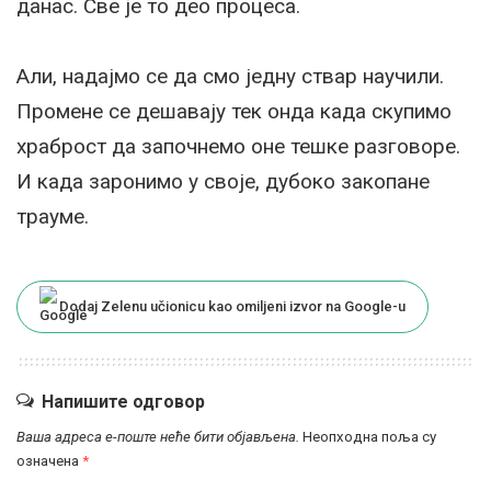
данас. Све је то део процеса.
Али, надајмо се да смо једну ствар научили.
Промене се дешавају тек онда када скупимо
храброст да започнемо оне тешке разговоре.
И када заронимо у своје, дубоко закопане
трауме.
Dodaj Zelenu učionicu kao omiljeni izvor na Google-u
Напишите одговор
Ваша адреса е-поште неће бити објављена.
Неопходна поља су
означена
*