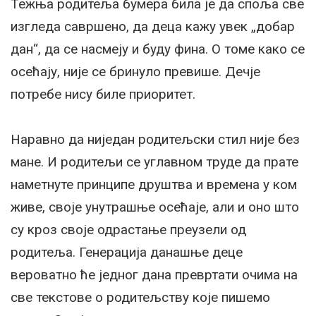
Тежња родитеља бумера била је да споља све
изгледа савршено, да деца кажу увек „добар
дан“, да се насмеју и буду фина. О томе како се
осећају, није се бринуло превише. Дечје
потребе нису биле приоритет.
Наравно да ниједан родитељски стил није без
мане. И родитељи се углавном труде да прате
наметнуте принципе друштва и времена у ком
живе, своје унутрашње осећаје, али и оно што
су кроз своје одрастање преузели од
родитеља. Генерација данашње деце
вероватно ће једног дана превртати очима на
све текстове о родитељству које пишемо