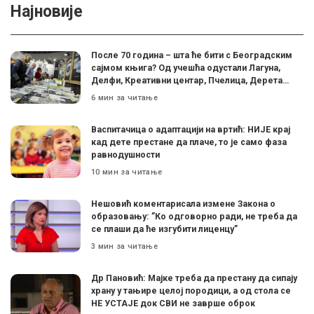
Најновије
После 70 година – шта ће бити с Београдским
сајмом књига? Од учешћа одустали Лагуна,
Делфи, Креативни центар, Пчелица, Дерета…
6 мин за читање
Васпитачица о адаптацији на вртић: НИЈЕ крај
кад дете престане да плаче, то је само фаза
равнодушности
10 мин за читање
Нешовић коментарисала измене Закона о
образовању: ”Ко одговорно ради, не треба да
се плаши да ће изгубити лиценцу”
3 мин за читање
Др Пановић: Мајке треба да престану да сипају
храну у тањире целој породици, а од стола се
НЕ УСТАЈЕ док СВИ не заврше оброк