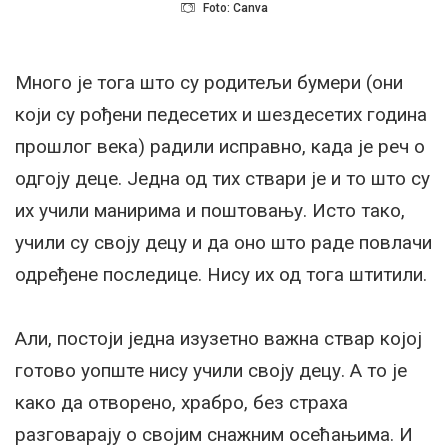
Foto: Canva
Много је тога што су родитељи бумери (они
који су рођени педесетих и шездесетих година
прошлог века) радили исправно, када је реч о
одгоју деце. Једна од тих ствари је и то што су
их учили манирима и поштовању. Исто тако,
учили су своју децу и да оно што раде повлачи
одређене последице. Нису их од тога штитили.
Али, постоји једна изузетно важна ствар којој
готово уопште нису учили своју децу. А то је
како да отворено, храбро, без страха
разговарају о својим снажним осећањима. И