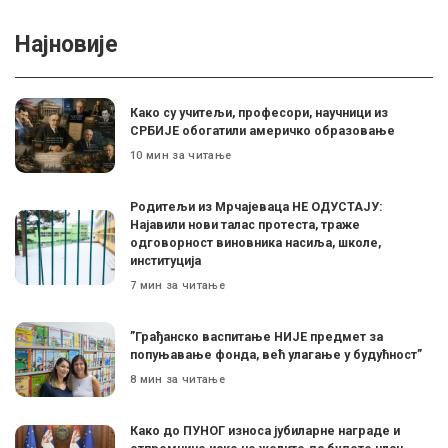
Најновије
Како су учитељи, професори, научници из
СРБИЈЕ обогатили америчко образовање
10 мин за читање
Родитељи из Мрчајеваца НЕ ОДУСТАЈУ:
Најавили нови талас протеста, траже
одговорност виновника насиља, школе,
институција
7 мин за читање
”Грађанско васпитање НИЈЕ предмет за
попуњавање фонда, већ улагање у будућност”
8 мин за читање
Како до ПУНОГ износа јубиларне награде и