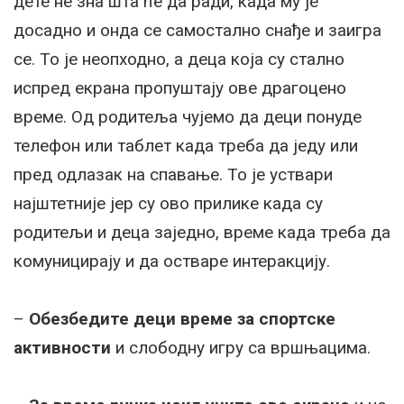
дете не зна шта ће да ради, када му је
досадно и онда се самостално снађе и заигра
се. То је неопходно, а деца која су стално
испред екрана пропуштају ове драгоцено
време. Од родитеља чујемо да деци понуде
телефон или таблет када треба да једу или
пред одлазак на спавање. То је уствари
најштетније јер су ово прилике када су
родитељи и деца заједно, време када треба да
комуницирају и да остваре интеракцију.
–
Обезбедите деци време за спортске
активности
и слободну игру са вршњацима.