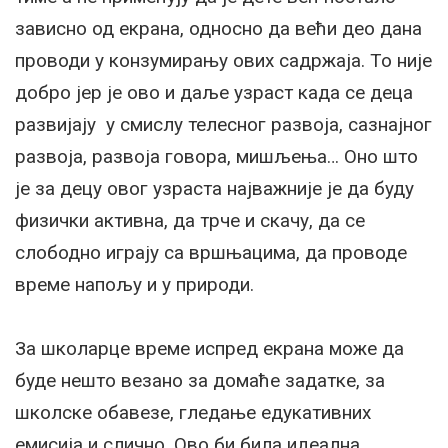
зависно од екрана, односно да већи део дана
проводи у конзумирању ових садржаја. То није
добро јер је ово и даље узраст када се деца
развијају у смислу телесног развоја, сазнајног
развоја, развоја говора, мишљења… Оно што
је за децу овог узраста најважније је да буду
физички активна, да трче и скачу, да се
слободно играју са вршњацима, да проводе
време напољу и у природи.
За школарце време испред екрана може да
буде нешто везано за домаће задатке, за
школске обавезе, гледање едукативних
емисија и слично. Ово би била идеална