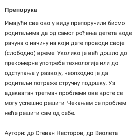
Препорука
Имајући све ово у виду препоручили бисмо
родитељима да од самог рођења детета воде
рачуна о начину на који дете проводи своје
(слободно) време. Уколико је већ дошло до
прекомерне употребе технологије или до
одступања у развоју, неопходно је да
родитељи потраже стручну подршку. Уз
адекватан третман проблеми ове врсте се
могу успешно решити. Чекањем се проблем
неће решити сам од себе.
Аутори: др Стеван Несторов, др Виолета