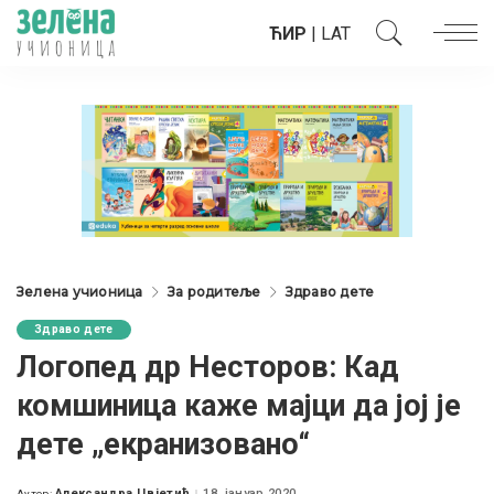
ЋИР
|
LAT
Зелена учионица
За родитеље
Здраво дете
Здраво дете
Логопед др Несторов: Кад
комшиница каже мајци да јој је
дете „екранизовано“
Александра Цвјетић
18. јануар 2020.
Аутор: