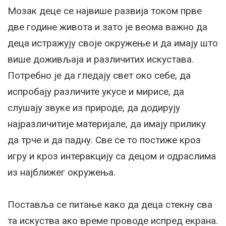
Мозак деце се највише развија током прве
две године живота и зато је веома важно да
деца истражују своје окружење и да имају што
више доживљаја и различитих искустава.
Потребно је да гледају свет око себе, да
испробају различите укусе и мирисе, да
слушају звуке из природе, да додирују
најразличитије материјале, да имају прилику
да трче и да падну. Све се то постиже кроз
игру и кроз интеракцију са децом и одраслима
из најближег окружења.
Поставља се питање како да деца стекну сва
та искуства ако време проводе испред екрана.