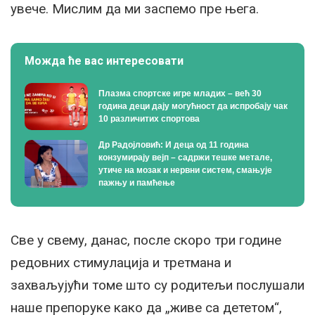
увече. Мислим да ми заспемо пре њега.
Можда ће вас интересовати
Плазма спортске игре младих – већ 30
година деци дају могућност да испробају чак
10 различитих спортова
Др Радојловић: И деца од 11 година
конзумирају вејп – садржи тешке метале,
утиче на мозак и нервни систем, смањује
пажњу и памћење
Све у свему, данас, после скоро три године
редовних стимулација и третмана и
захваљујући томе што су родитељи послушали
наше препоруке како да „живе са дететом“,