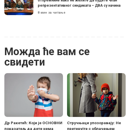
отпремнине иако не желите да будете члан
репрезентативног синдиката – ДВА су начина
8 мин за читање
Можда ће вам се
свидети
Др Ракетић: Који је ОСНОВНИ
Стручњаци упозоравају: Не
показатељ да дете нема
претерујте с облачењем