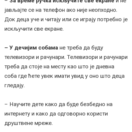
–
За време ручка искључите све екране
и не
јављајте се на телефон ако није неопходно.
Док деца уче и читају или се играју потребно је
искључити све екране.
– У дечијим собама
не треба да буду
телевизори и рачунари. Телевизори и рачунари
треба да стоје на месту као што је дневна
соба где ћете увек имати увид у оно што деца
гледају.
– Научите дете како да буде безбедно на
интернету и како да одговорно користи
друштвене мреже.