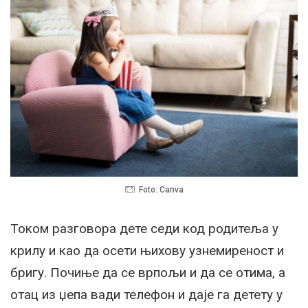
Foto: Canva
Током разговора дете седи код родитеља у
крилу и као да осети њихову узнемиреност и
бригу. Почиње да се врпољи и да се отима, а
отац из џепа вади телефон и даје га детету у