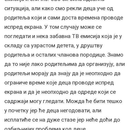
ситуација, али како смо рекли деца уче од
родитеља који и сами доста времена проводе
испред екрана. У том случају може се
погледати и нека забавна ТВ емисија која је у
складу са узрастом детета, у друштву
родитеља и осталих чланова породице. Знамо
да то није лако родитељима да организују, али
родитељи морају да знају да је неопходно да
ограниче време које деца проводе испред
екрана и да је неопходно да одреде који се
садржаји могу гледати. Можда ће бити тешко
у почетку јер ће деца негодовати, али
исплатиће се на дуже стазе јер неће доћи до
озбиљнијих проблема код деце.