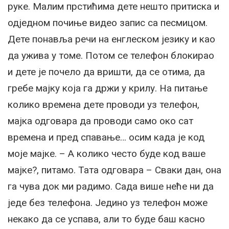
руке. Малим прстићима дете нешто притиска и
одједном почиње видео запис са песмицом.
Дете понавља речи на енглеском језику и као
да ужива у томе. Потом се телефон блокирао
и дете је почело да вришти, да се отима, да
гребе мајку која га држи у крилу. На питање
колико времена дете проводи уз телефон,
мајка одговара да проводи само око сат
времена и пред спавање… осим када је код
моје мајке. – А колико често буде код ваше
мајке?, питамо. Тата одговара – Сваки дан, она
га чува док ми радимо. Сада више неће ни да
једе без телефона. Једино уз телефон може
некако да се успава, али то буде баш касно