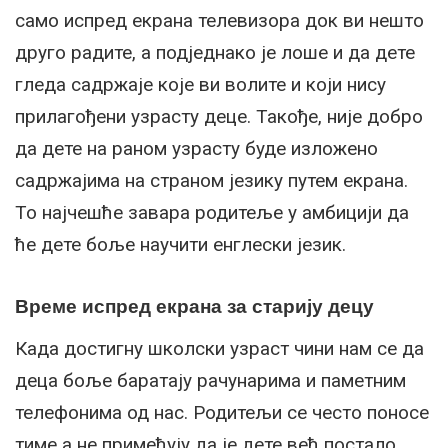
само испред екрана телевизора док ви нешто
друго радите, а подједнако је лоше и да дете
гледа садржаје које ви волите и који нису
прилагођени узрасту деце. Такође, није добро
да дете на раном узрасту буде изложено
садржајима на страном језику путем екрана.
То најчешће завара родитеље у амбицији да
ће дете боље научити енглески језик.
Време испред екрана за старију децу
Када достигну школски узраст чини нам се да
деца боље баратају рачунарима и паметним
телефонима од нас. Родитељи се често поносе
тиме а не примећују да је дете већ постало