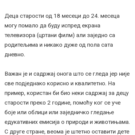
Деца старости од 18 месеци до 24. месеца
могу помало да буду испред екрана
телевизора (цртани филм) али заједно са
родитељима и никако дуже од пола сата
дневно.
Важан је и садржај онога што се гледа јер није
све подједнако корисно и квалитетно. На
пример, користан би био неки садржај за децу
старости преко 2 године, помоћу ког се уче
боје или облици или заједничко гледање
едукативних емисија о природи и животињама.
С друге стране, веома је штетно оставити дете