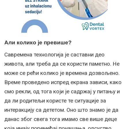
Али колико је превише?
Савремена технологија је саставни део
живота, али треба да се користи паметно. Не
може се рећи колико је времена дозвољено.
Време проведено испред екрана зависи, како
смо рекли, од тога који је садржај у питању и
да ли родитељи користе те ситуације за
интеракцију са дететом. Оно што знамо је да
данас због свега тога имамо све више деце
која имају поремећај понашања, одсуство