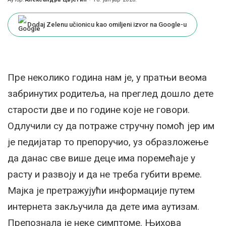
Posted
by
Dodaj Zelenu učionicu kao omiljeni izvor na Google-u
Пре неколико година нам је, у пратњи веома
забринутих родитеља, на преглед дошло дете
старости две и по године које не говори.
Одлучили су да потраже стручну помоћ јер им
је педијатар то препоручио, уз образложење
да данас све више деце има поремећаје у
расту и развоју и да не треба губити време.
Мајка је претражујући информације путем
интернета закључила да дете има аутизам.
Препознала је неке симптоме. Њихова