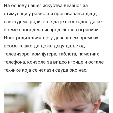
На основу нашег искуства везаног за
стимулацију развоја и проговарања деце,
саветујемо родитеље да је неопходно да се
време проведено испред екрана ограничи.
Ипак родитељима је у данашњем времену
веома тешко да држе децу даље од
телевизора, компјутера, таблета, паметних
телефона, конзола за видео игрице и остале
технике која се налази свуда око нас.