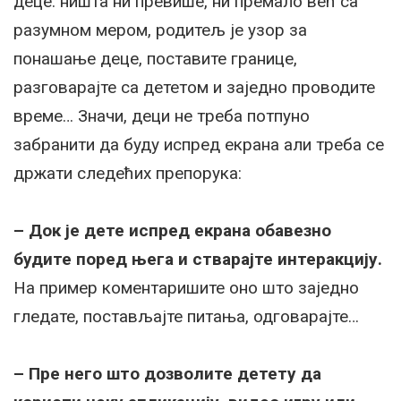
деце: ништа ни превише, ни премало већ са
разумном мером, родитељ је узор за
понашање деце, поставите границе,
разговарајте са дететом и заједно проводите
време… Значи, деци не треба потпуно
забранити да буду испред екрана али треба се
држати следећих препорука:
– Док је дете испред екрана обавезно
будите поред њега и стварајте интеракцију.
На пример коментаришите оно што заједно
гледате, постављајте питања, одговарајте…
– Пре него што дозволите детету да