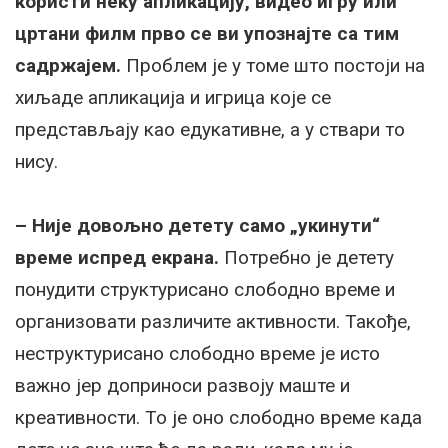
користи неку апликацију, видео игру или
цртани филм прво се ви упознајте са тим
садржајем.
Проблем је у томе што постоји на
хиљаде апликација и игрица које се
представљају као едукативне, а у ствари то
нису.
– Није довољно детету само „укинути“
време испред екрана.
Потребно је детету
понудити структурисано слободно време и
организовати различите активности. Такође,
неструктурисано слободно време је исто
важно јер доприноси развоју маште и
креативности. То је оно слободно време када