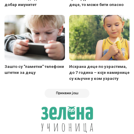
добар имунитет
деце, то може бити опасно
Зашто су "паметни" телефони
Исхрана деце по узрастима,
штетни за децу
до 7 година – које намирнице
су кључне у ком узрасту
Прикажи још