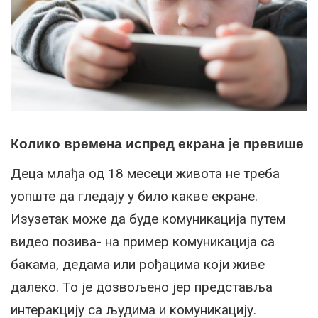
Колико времена испред екрана је превише
Деца млађа од 18 месеци живота не треба
уопште да гледају у било какве екране.
Изузетак може да буде комуникација путем
видео позива- на пример комуникација са
бакама, дедама или рођацима који живе
далеко. То је дозвољено јер представља
интеракцију са људима и комуникацију.