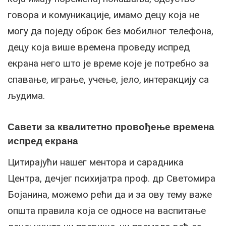
говора и комуникације, имамо децу која не
могу да поједу оброк без мобилног телефона,
децу која више времена проведу испред
екрана него што је време које је потребно за
спавање, играње, учење, јело, интеракцију са
људима.
Савети за квалитетно провођење времена
испред екрана
Цитирајући нашег ментора и сарадника
Центра, дечјег психијатра проф. др Светомира
Бојанина, можемо рећи да и за ову тему важе
општа правила која се односе на васпитање