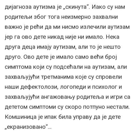
дијагноза аутизма је „скинута“. Иако су нам
родитељи због тога неизмерно захвални
важно је рећи да ми нисмо излечили аутизам
јер га ово дете никад није ни имало. Нека
друга деца имају аутизам, али то је нешто
друго. Ово дете је имало само већи број
симптома који су подсећали на аутизам, али
захваљујући третманима које су спровели
наши дефектолози, логопеди и психолог и
захваљујући ангажовању родитеља и игри са
дететом симптоми су скоро потпуно нестали.
Комшиница је ипак била управу да је дете
„екранизовано“…