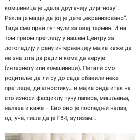
комшиница је „дала другачију дијагнозу“.
Рекла је мајци да јој је дете „екранизовано“.
Тада смо први пут чули за овај термин. И на
том првом прегледу у нашем
Центру за
логопедију и рану интервенцију
мајка каже да
не зна шта да ради и коме да верује
(интернету или комшиници). Питали смо
родитеље да ли су до сада обавили неке
прегледе, дијагностику… и мајка онда ипак на
сто износи фасциклу пуну папира, мишљења,
налаза и каже – Ево ово је последњи налаз,
од јуче, пише да је F84, аутизам…