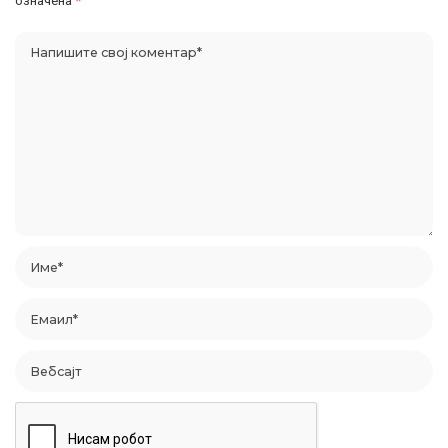
означена
*