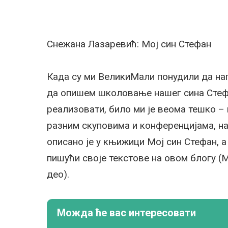
Снежана Лазаревић: Мој син Стефан
Када су ми ВеликиМали понудили да нап
да опишем школовање нашег сина Стефа
реализовати, било ми је веома тешко – 
разним скуповима и конференцијама, н
описано је у књижици Мој син Стефан, а
пишући своје текстове на овом блогу (
део).
Можда ће вас интересовати