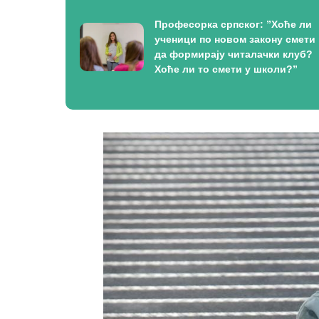
Професорка српског: ”Хоће ли
ученици по новом закону смети
да формирају читалачки клуб?
Хоће ли то смети у школи?”