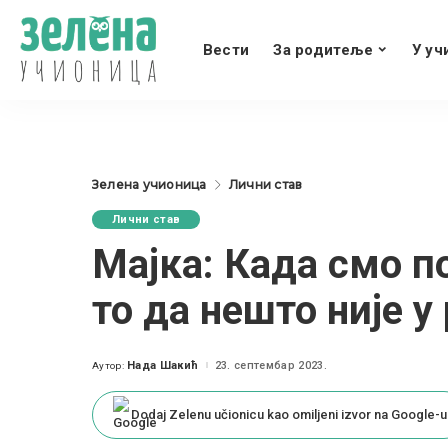
Вести
За родитеље
У уч
Зелена учионица
Лични став
Лични став
Мајка: Када смо п
то да нешто није у
Нада Шакић
23. септембар 2023.
Аутор:
Posted
by
Dodaj Zelenu učionicu kao omiljeni izvor na Google-u