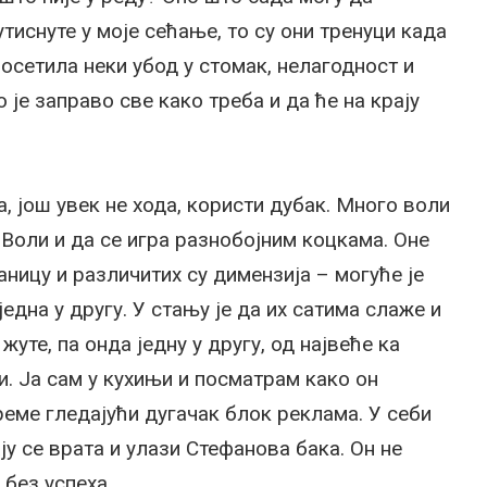
утиснуте у моје сећање, то су они тренуци када
а осетила неки убод у стомак, нелагодност и
 је заправо све како треба и да ће на крају
а, још увек не хода, користи дубак. Много воли
 Воли и да се игра разнобојним коцкама. Оне
аницу и различитих су димензија – могуће је
 једна у другу. У стању је да их сатима слаже и
жуте, па онда једну у другу, од највеће ка
ши. Ја сам у кухињи и посматрам како он
еме гледајући дугачак блок реклама. У себи
ју се врата и улази Стефанова бака. Он не
 без успеха.