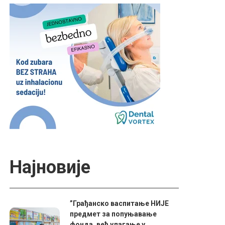
Најновије
”Грађанско васпитање НИЈЕ
предмет за попуњавање
фонда, већ улагање у