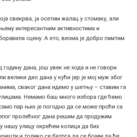
оја свекрва, ја осетим жалац у стомаку, али
 њему интересантним активностима и
боравила сцену. А ето, веома је добро памтим
 годину дана, још увек не хода и не говори.
 велики део дана у кући јер је мој муж због
анима, сваког дана идемо у шетњу – ставим га
 улицама. Немамо баш много избора где ћемо
само пар њих је погодно да се може проћи са
лепог пролећног дана решим да продужим
 у нашу улицу окрећем колица да бих
вришти и толико се батрга да се бојим да ће