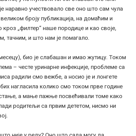
је наравно учествовало све оно што сам чула
 великом броју публикација, на домаћим и
о кроз „филтер“ наше породице и као своје,
, тачним, и што нам је помагало.
месецу), био је слабашан и имао жутицу. Током
лема – честе уринарне инфекције, проблеме са
иса радили смо вежбе, а носио је и лонгете
 бих нагласила колико смо током прве године
стање, а мање пажње посвећивали томе како
млади родитељи са првим дететом, нисмо ни
ој.
што није у реду? Оно што сада могу да