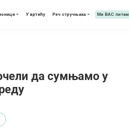
ионици
У вртићу
Реч стручњака
Ми ВАС питам
очели да сумњамо у
 реду