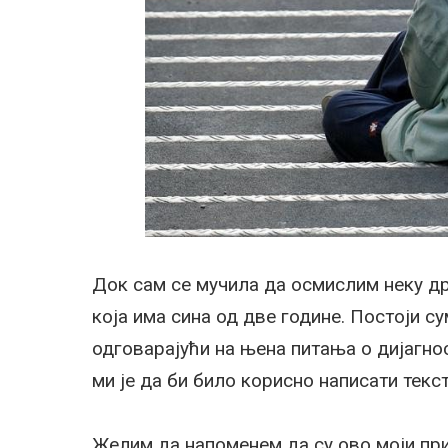
Док сам се мучила да осмислим неку дру
која има сина од две године. Постоји с
одговарајући на њена питања о дијагно
ми је да би било корисно написати текс
Желим да напоменем да су ово моји при