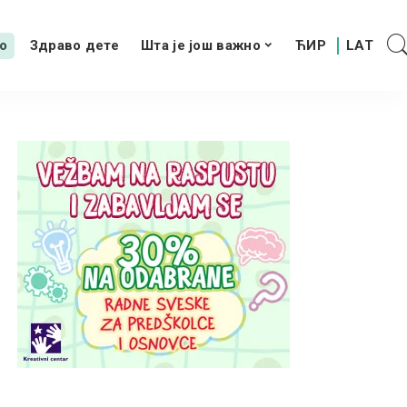
о
Здраво дете
Шта је још важно