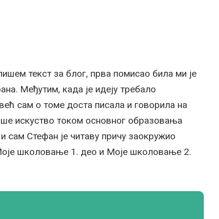
ишем текст за блог, прва помисао била ми је
на. Међутим, када је идеју требало
већ сам о томе доста писала и говорила на
аше искуство током основног образовања
 и сам Стефан је читаву причу заокружио
Моје школовање 1. део и Моје школовање 2.