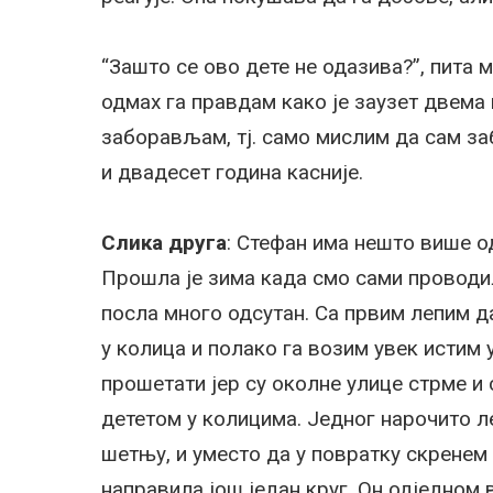
“Зашто се ово дете не одазива?”, пита м
одмах га правдам како је заузет двема
заборављам, тј. само мислим да сам за
и двадесет година касније.
Слика друга
: Стефан има нешто више од
Прошла је зима када смо сами проводили
посла много одсутан. Са првим лепим д
у колица и полако га возим увек истим
прошетати јер су околне улице стрме и 
дететом у колицима. Једног нарочито 
шетњу, и уместо да у повратку скренем
направила још један круг. Он одједном 