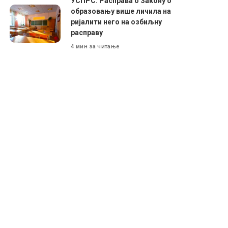
УСПРС: Расправа о Закону о
образовању више личила на
ријалити него на озбиљну
расправу
4 мин за читање