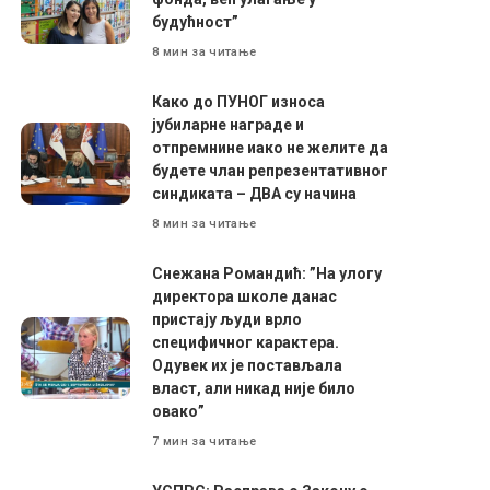
будућност”
8 мин за читање
Како до ПУНОГ износа
јубиларне награде и
отпремнине иако не желите да
будете члан репрезентативног
синдиката – ДВА су начина
8 мин за читање
Снежана Романдић: ”На улогу
директора школе данас
пристају људи врло
специфичног карактера.
Одувек их је постављала
власт, али никад није било
овако”
7 мин за читање