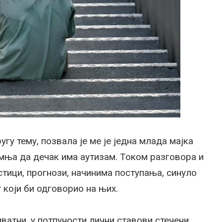
гу тему, позвала је ме је једна млада мајка
умња да дечак има аутизам. Током разговора и
стици, прогнози, начинима поступања, синуло
т који би одговорио на њих.
ватни, у потпуности лични ставови стечени