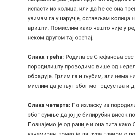
испасти из колица, или да ће се она пр
узимам га у наручје, остављам колица н
вришти. Помислим како нешто није у ред
неком другом тај осећај.
Слика трећа:
Родила се Стефанова сестр
породилишту проводимо више од недељу
обрадује. Грлим га и љубим, али нема н
мислим да је љут због мог одсуства и да
Слика четврта:
По изласку из породил
због сумње да јој је билирубин висок п
Познајемо је од раније и она пита како 
узнемирен, почео је да лупа главом о п