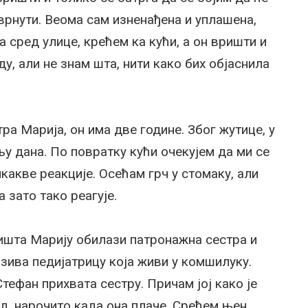
еврнути. Веома сам изненађена и уплашена,
а сред улице, крећем ка кући, а он вришти и
у, али не знам шта, нити како бих објаснила
а Марија, он има две године. Због жутице, у
 дана. По повратку кући очекујем да ми се
икакве реакције. Осећам грч у стомаку, али
 зато тако реагује.
ишта Марију обилази патронажна сестра и
озива педијатрицу која живи у комшилуку.
Стефан прихвата сестру. Причам јој како је
од, нарочито када она плаче. Срећем њен