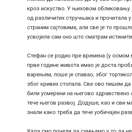
кроз искуство. У њиховом обликовању 
од различитих стручњака и прочитала у
страним сајтовима, али све је то прошл
усвојила сам оно што сматрам истинитим
Стефан се родио пре времена (у осмом 
прве године живота имао је доста проб
варењем, лоше је спавао, због тортикол
због кривих стопала. Све ово пишем да
били усмерени на његово здравствено 
тече његов развој. Додуше, као и сви 
знали како треба да тече уобичајен разв
Када смо почели да сумњамо у то да не