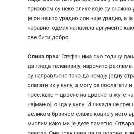
призовем су неке слике које су снажно 
је он нешто урадио или није урадио, а ј
наравно, одмах налазила аргументе како
све бити добро.
Слика прва
: Стефан има око годину дан
да гледа телевизију, нарочито рекламе.
су направљене тако да немају једну стр
слагати их у кулу, а могу се послагати и
преслаже – црвене на црвене, а жуте на 
најмањој, онда у кулу. И никада не гре
великом брзином слаже коцке у исто вр
мислим како ми је дете паметно. Отвара
реагује. Она покушава да га дозове, али