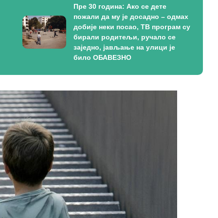
Пре 30 година: Ако се дете
пожали да му је досадно – одмах
добије неки посао, ТВ програм су
бирали родитељи, ручало се
заједно, јављање на улици је
било ОБАВЕЗНО