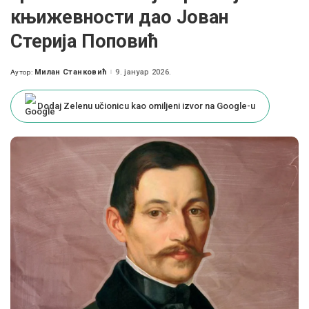
књижевности дао Јован
Стерија Поповић
Милан Станковић
9. јануар 2026.
Аутор:
Posted
by
Dodaj Zelenu učionicu kao omiljeni izvor na Google-u