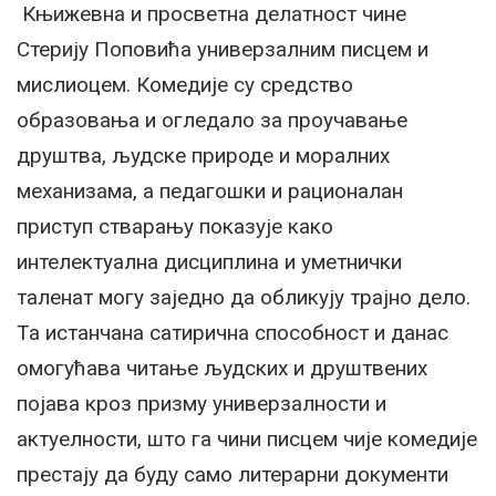
Књижевна и просветна делатност чине
Стерију Поповића универзалним писцем и
мислиоцем. Комедије су средство
образовања и огледало за проучавање
друштва, људске природе и моралних
механизама, а педагошки и рационалан
приступ стварању показује како
интелектуална дисциплина и уметнички
таленат могу заједно да обликују трајно дело.
Та истанчана сатирична способност и данас
омогућава читање људских и друштвених
појава кроз призму универзалности и
актуелности, што га чини писцем чије комедије
престају да буду само литерарни документи