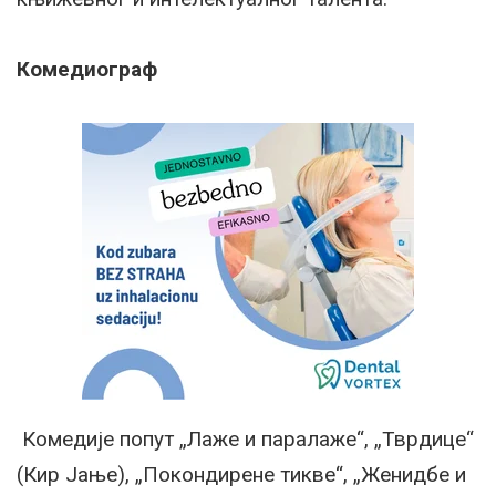
Комедиограф
Комедије попут „Лаже и паралаже“, „Тврдице“
(Кир Јање), „Покондирене тикве“, „Женидбе и