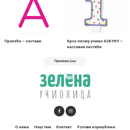
Пролеће – састави
Кроз песму учимо АЗБУКУ –
наставни листићи
Прикажи још
О нама
Наш тим
Контакт
Услови коришћења