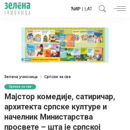
ЋИР
|
LAT
Зелена учионица
Српски за све
Српски за све
Мајстор комедије, сатиричар,
архитекта српске културе и
начелник Министарства
просвете – шта је српској