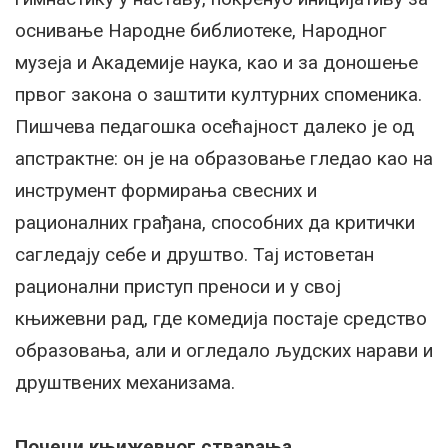
оснивање Народне библиотеке, Народног
музеја и Академије наука, као и за доношење
првог закона о заштити културних споменика.
Пишчева педагошка осећајност далеко је од
апстрактне: он је на образовање гледао као на
инструмент формирања свесних и
рационалних грађана, способних да критички
сагледају себе и друштво. Тај истоветан
рационални приступ преноси и у свој
књижевни рад, где комедија постаје средство
образовања, али и огледало људских нарави и
друштвених механизама.
Почеци књижевног стварања