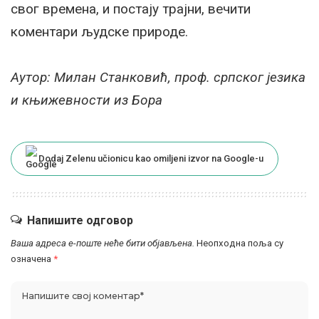
свог времена, и постају трајни, вечити
коментари људске природе.
Аутор: Милан Станковић, проф. српског језика
и књижевности из Бора
Dodaj Zelenu učionicu kao omiljeni izvor na Google-u
Напишите одговор
Ваша адреса е-поште неће бити објављена.
Неопходна поља су
означена
*