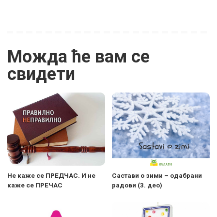
Можда ће вам се
свидети
Не каже се ПРЕДЧАС. И не
Састави о зими – одабрани
каже се ПРЕЧАС
радови (3. део)