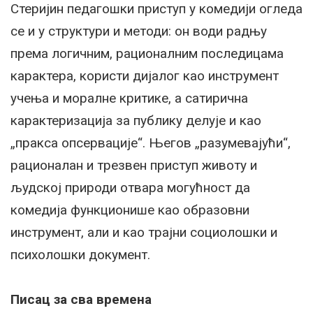
Стеријин педагошки приступ у комедији огледа
се и у структури и методи: он води радњу
према логичним, рационалним последицама
карактера, користи дијалог као инструмент
учења и моралне критике, а сатирична
карактеризација за публику делује и као
„пракса опсервације“. Његов „разумевајући“,
рационалан и трезвен приступ животу и
људској природи отвара могућност да
комедија функционише као образовни
инструмент, али и као трајни социолошки и
психолошки документ.
Писац за сва времена