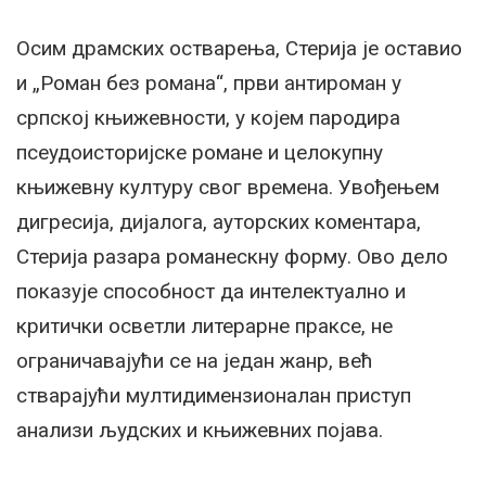
Осим драмских остварења, Стерија је оставио
и „Роман без романа“, први антироман у
српској књижевности, у којем пародира
псеудоисторијске романе и целокупну
књижевну културу свог времена. Увођењем
дигресија, дијалога, ауторских коментара,
Стерија разара романескну форму. Ово дело
показује способност да интелектуално и
критички осветли литерарне праксе, не
ограничавајући се на један жанр, већ
стварајући мултидимензионалан приступ
анализи људских и књижевних појава.