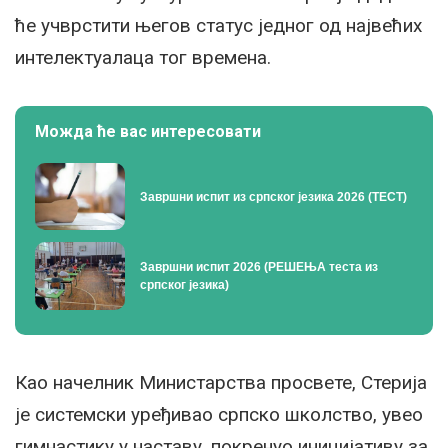
ће учврстити његов статус једног од највећих
интелектуалаца тог времена.
Можда ће вас интересовати
Завршни испит из српског језика 2026 (ТЕСТ)
Завршни испит 2026 (РЕШЕЊА теста из
српског језика)
Као начелник Министарства просвете, Стерија
је системски уређивао српско школство, увео
гимнастику у наставу, покренуо иницијативу за