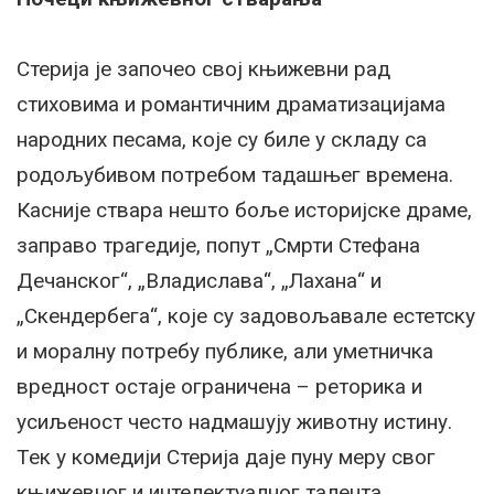
Стерија је започео свој књижевни рад
стиховима и романтичним драматизацијама
народних песама, које су биле у складу са
родољубивом потребом тадашњег времена.
Касније ствара нешто боље историјске драме,
заправо трагедије, попут „Смрти Стефана
Дечанског“, „Владислава“, „Лахана“ и
„Скендербега“, које су задовољавале естетску
и моралну потребу публике, али уметничка
вредност остаје ограничена – реторика и
усиљеност често надмашују животну истину.
Тек у комедији Стерија даје пуну меру свог
књижевног и интелектуалног талента.