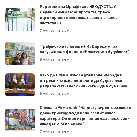
Родитељи из Мрчајеваца НЕ ОДУСТАЈУ:
Најавили нови талас протеста, траже
одговорност виновника насиља, школе,
институција
7 мин за читање
”Грађанско васпитање НИЈЕ предмет за
попуњавање фонда, већ улагање у будућност”
8 мин за читање
Како до ПУНОГ износа јубиларне награде и
отпремнине иако не желите да будете члан
репрезентативног синдиката – ДВА су начина
8 мин за читање
Снежана Романдић: ”На улогу директора школе
данас пристају људи врло специфичног
карактера. Одувек их је постављала власт, али
никад није било овако”
7 мин за читање