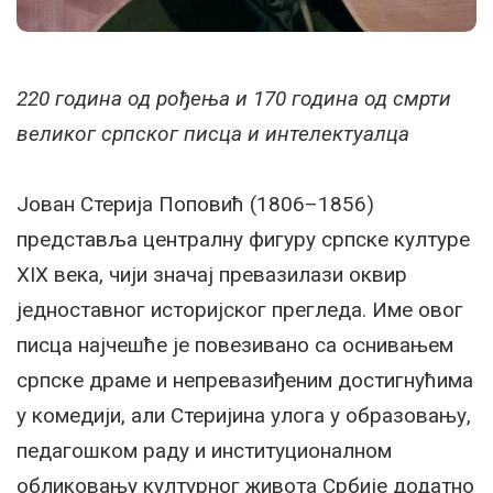
220 година од рођења и 170 година од смрти
великог српског писца и интелектуалца
Јован Стерија Поповић (1806–1856)
представља централну фигуру српске културе
XIX века, чији значај превазилази оквир
једноставног историјског прегледа. Име овог
писца најчешће је повезивано са оснивањем
српске драме и непревазиђеним достигнућима
у комедији, али Стеријина улога у образовању,
педагошком раду и институционалном
обликовању културног живота Србије додатно