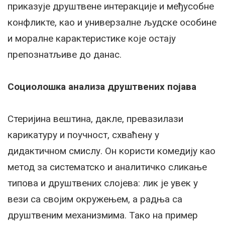
приказује друштвене интеракције и међусобне
конфликте, као и универзалне људске особине
и моралне карактеристике које остају
препознатљиве до данас.
Социолошка анализа друштвених појава
Стеријина вештина, дакле, превазилази
карикатуру и поучност, схваћену у
дидактичном смислу. Он користи комедију као
метод за систематско и аналитичко сликање
типова и друштвених слојева: лик је увек у
вези са својим окружењем, а радња са
друштвеним механизмима. Тако на пример