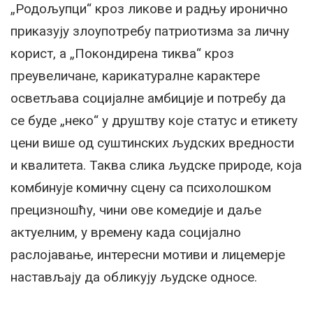
„Родољупци“ кроз ликове и радњу иронично
приказују злоупотребу патриотизма за личну
корист, а „Покондирена тиква“ кроз
преувеличане, карикатуралне карактере
осветљава социјалне амбиције и потребу да
се буде „неко“ у друштву које статус и етикету
цени више од суштинских људских вредности
и квалитета. Таква слика људске природе, која
комбинује комичну сцену са психолошком
прецизношћу, чини ове комедије и даље
актуелним, у времену када социјално
раслојавање, интересни мотиви и лицемерје
настављају да обликују људске односе.