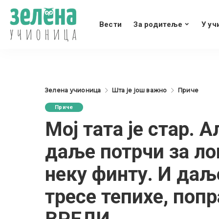
Вести
За родитеље
У уч
Зелена учионица
Шта је још важно
Приче
Приче
Мој тата је стар. А
даље потрчи за ло
неку финту. И даљ
тресе тепихе, поп