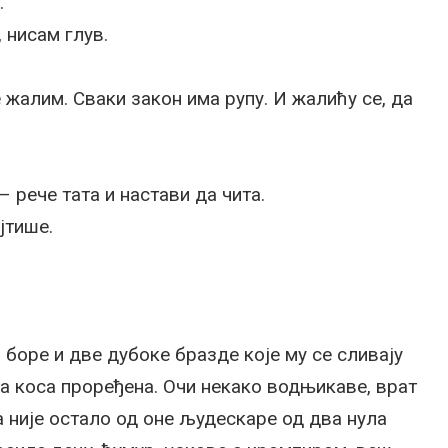
.
 нисам глув.
е жалим. Сваки закон има рупу. И жалићу се, да
– рече тата и настави да чита.
јтише.
а боре и две дубоке бразде које му се сливају
 а коса проређена. Очи некако водњикаве, врат
 није остало од оне људескаре од два нула