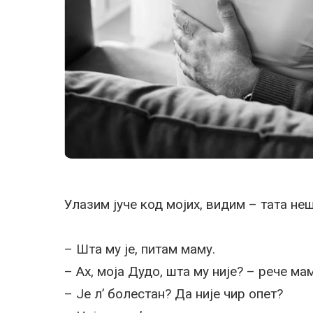
Улазим јуче код мојих, видим – тата не
– Шта му је, питам маму.
– Ах, моја Дудо, шта му није? – рече ма
– Је л’ болестан? Да није чир опет?