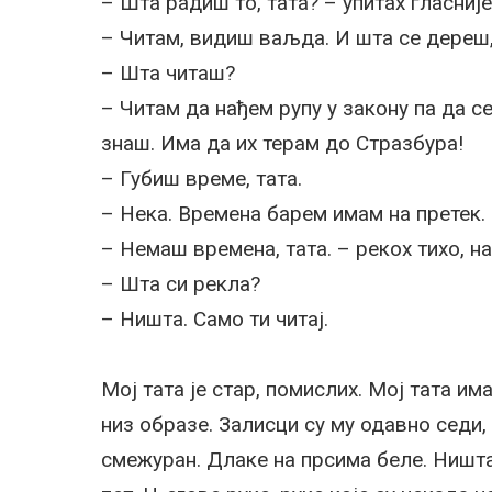
– Шта радиш то, тата? – упитах гласније
– Читам, видиш ваљда. И шта се дереш,
– Шта читаш?
– Читам да нађем рупу у закону па да с
знаш. Има да их терам до Стразбура!
– Губиш време, тата.
– Нека. Времена барем имам на претек. 
– Немаш времена, тата. – рекох тихо, на
– Шта си рекла?
– Ништа. Само ти читај.
Мој тата је стар, помислих. Мој тата им
низ образе. Залисци су му одавно седи,
смежуран. Длаке на прсима беле. Ништа