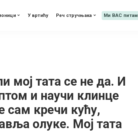
ионици
У вртићу
Реч стручњака
Ми ВАС питам
ли мој тата се не да. И
птом и научи клинце
е сам кречи кућу,
равља олуке. Мој тата