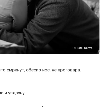
Foto: Canva
што смркнут, обесио нос, не проговара.
ма и уздахну.