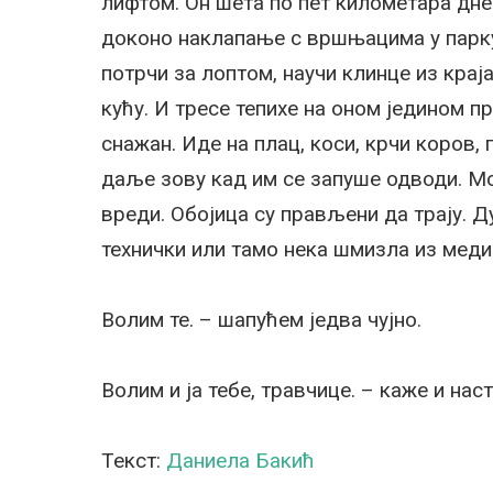
лифтом. Он шета по пет километара дне
доконо наклапање с вршњацима у парку,
потрчи за лоптом, научи клинце из крај
кућу. И тресе тепихе на оном једином п
снажан. Иде на плац, коси, крчи коров,
даље зову кад им се запуше одводи. Мо
вреди. Обојица су прављени да трају. Д
технички или тамо нека шмизла из меди
Волим те. – шапућем једва чујно.
Волим и ја тебе, травчице. – каже и нас
Текст:
Даниела Бакић