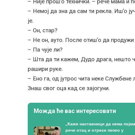
– Није прош’о технички. – рече мама и 
– Немој да зна да сам ти рекла. Иш’о ју
је.
– Он, стар?
– Не он, ауто. После отиш’о да продужи в
– Па чује ли?
– Шта да ти кажем, Дудо драга, нешто чу
рашири руке.
– Ено га, од јутрос чита неке Службене 
Знаш свог оца кад се зајогуни.
Можда ће вас интересовати
„Кажи наставници да нема појма
рече отац и отресе пепео у