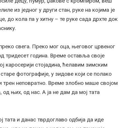
носиле децу, ћумур, џакове с кромпиром, веш
лиле из једног у други стан, руке на којима је
е, до кола па у хитну – те руке сада дрхте док
снику.
реко свега. Преко мог оца, његовог црвеног
 од тридесет година. Време оставља своје
лој каросерији стојадина, ћелавим зимским
старе фотографије, у зидове који се полако
ки трен неповратно. Време злобно маше својом
 од њих, од нас. А ја не дам да мој тата
 Мој тата и данас тврдоглаво одбија да иде