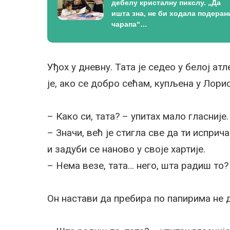
дебелу кристалну пикслу. „Да
ишта зна, не би ходала подеран
чарапа“…
Уђох у дневну. Тата је седео у белој а
је, ако се добро сећам, купљена у Лорис
– Како си, тата? – упитах мало гласније
– Значи, већ је стигла све да ти исприч
и задуби се наново у своје хартије.
– Нема везе, тата… него, шта радиш то?
Он настави да пребира по папирима не д