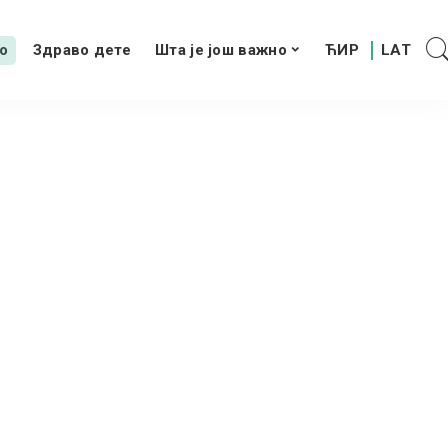
о
Здраво дете
Шта је још важно