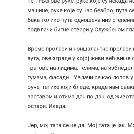
пет. Његове руке, руке које су некада 
машине, руке које су нас безброј пута се
бака толико пута одношена низ степениц
подвлачи битне ствари у Службеном гла
Време пролази и ноншалантно прелази п
аута, ове зграде у којој живи већ више
трагове на лицима, телима, на избледе
гумама, фасади… Увлачи се као лопов у 
руне, тепихе који бледе, краде нам сва
заставом и отима дан по дан, од живота,
остари. Икада.
Јер, мој тата се не да. Мој тата је јак.