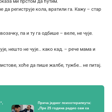
показа ми прстом да ћутим.
че да региструје кола, вратили га. Кажу – стар
озачку, па и ту га одбише – веле, не чује.
је, нешто не чује… како кад. – рече мама и
листове, хоће да пише жалбе, тужбе… не питај.
“,
Прича једног психотерапеута:
„Пре 25 година радио сам са