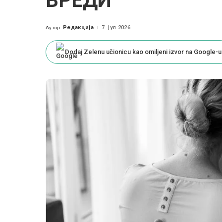
ВРЕДИ
Редакција
7. јул 2026.
Аутор:
Posted
by
Dodaj Zelenu učionicu kao omiljeni izvor na Google-u