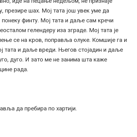
вно, иде на пецање недељом, не признаје
 презире шах. Мој тата још увек уме да
а понеку финту. Мој тата и даље сам кречи
реосталом гелендеру иза зграде. Мој тата је
 пење се на кров, поправља олуке. Комшије га и
ј тата и даље вреди. Његов стојадин и даље
уго, дуго. И зато ме не занима шта каже
цине рада.
тавља да пребира по хартији.