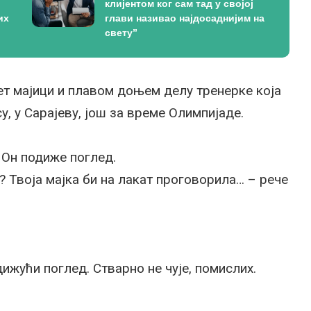
клијентом ког сам тад у својој
их
глави називао најдосаднијим на
свету”
тлет мајици и плавом доњем делу тренерке која
у, у Сарајеву, још за време Олимпијаде.
. Он подиже поглед.
а? Твоја мајка би на лакат проговорила… – рече
ижући поглед. Стварно не чује, помислих.