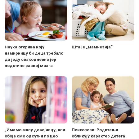
Наука открива коју
Шта је „мамнезија“
намирницу би деца требало
да једу свакодневно јер
подстиче развој мозга
„Имамо малу девојчицу, али
Психолози: Родитељи
обоје смо одсутни по цео
обликују карактер детета