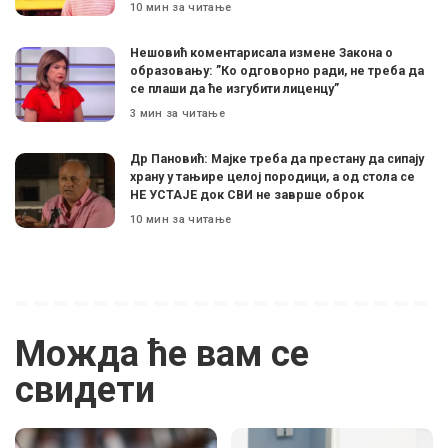
10 мин за читање
Нешовић коментарисала измене Закона о
образовању: ”Ко одговорно ради, не треба да
се плаши да ће изгубити лиценцу”
3 мин за читање
Др Пановић: Мајке треба да престану да сипају
храну у тањире целој породици, а од стола се
НЕ УСТАЈЕ док СВИ не заврше оброк
10 мин за читање
Можда ће вам се
свидети