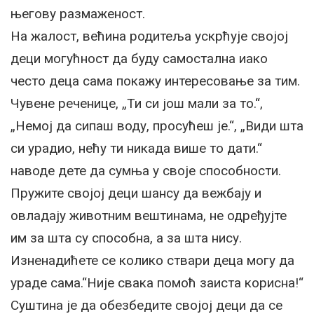
његову размаженост.
На жалост, већина родитеља ускрћује својој
деци могућност да буду самостална иако
често деца сама покажу интересовање за тим.
Чувене реченице, „Ти си још мали за то.“,
„Немој да сипаш воду, просућеш је.“, „Види шта
си урадио, нећу ти никада више то дати.“
наводе дете да сумња у своје способности.
Пружите својој деци шансу да вежбају и
овладају животним вештинама, не одређујте
им за шта су способна, а за шта нису.
Изненадићете се колико ствари деца могу да
ураде сама.“Није свака помоћ заиста корисна!“
Суштина је да обезбедите својој деци да се