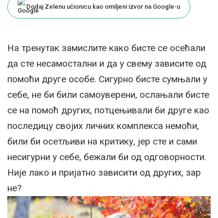
Dodaj Zelenu učionicu kao omiljeni izvor na Google-u
На тренутак замислите како бисте се осећали
да сте несамостални и да у свему зависите од
помоћи друге особе. Сигурно бисте сумњали у
себе, не би били самоуверени, ослањали бисте
се на помоћ других, потцењивали би друге као
последицу својих личних комплекса немоћи,
били би осетљиви на критику, јер сте и сами
несигурни у себе, бежали би од одговорности.
Није лако и пријатно зависити од других, зар
не?