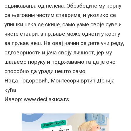
одвикавања од пелена. Обезбедите му корпу
са његовим чистим стварима, и уколико се
упишки нека се скине, само узме своје суве и
чисте ствари, а прљаве може однети у корпу
за прљав веш. На овај начин се дете учи реду,
одговорности и јача своју личност, јер му
шаљемо поруку и подржавамо га да је оно
способно да уради нешто само.
Нада Тодоровић, Монтесори вртић Дечија
кућа
Извор: www.decijakuca.rs