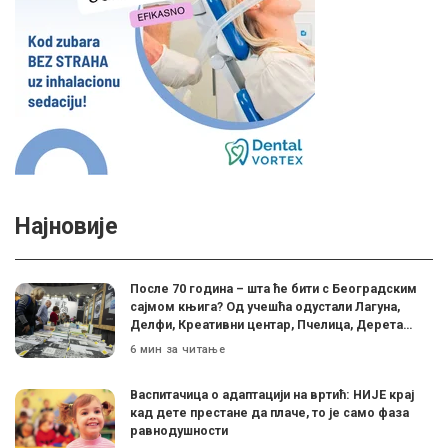
Најновије
После 70 година – шта ће бити с Београдским
сајмом књига? Од учешћа одустали Лагуна,
Делфи, Креативни центар, Пчелица, Дерета…
6 мин за читање
Васпитачица о адаптацији на вртић: НИЈЕ крај
кад дете престане да плаче, то је само фаза
равнодушности