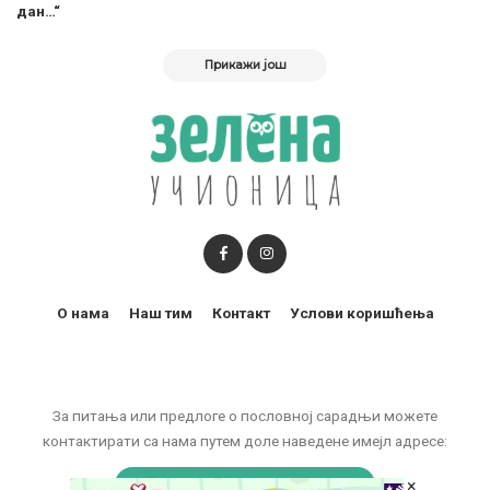
дан…“
Прикажи још
О нама
Наш тим
Контакт
Услови коришћења
За питања или предлоге о пословној сарадњи можете
контактирати са нама путем доле наведене имејл адресе:
marketing@zelenaucionica.com
×