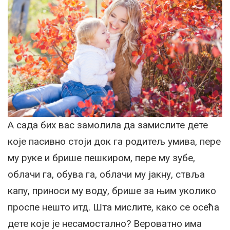
А сада бих вас замолила да замислите дете
које пасивно стоји док га родитељ умива, пере
му руке и брише пешкиром, пере му зубе,
облачи га, обува га, облачи му јакну, ствља
капу, приноси му воду, брише за њим уколико
проспе нешто итд. Шта мислите, како се осећа
дете које је несамостално? Вероватно има