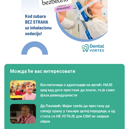
Можда ће вас интересовати
Васпитачица о адаптацији на вртић: НИЈЕ
крај кад дете престане да плаче, то је само
фаза равнодушности
Др Пановић: Мајке треба да престану да
сипају храну у тањире целој породици, а од
стола се НЕ УСТАЈЕ док СВИ не заврше
оброк