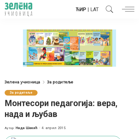
ЋИР
|
LAT
Зелена учионица
За родитеље
За родитеље
Moнтесори педагогија: вера,
нада и љубав
Нада Шакић
4. април 2015.
Аутор:
Posted
by