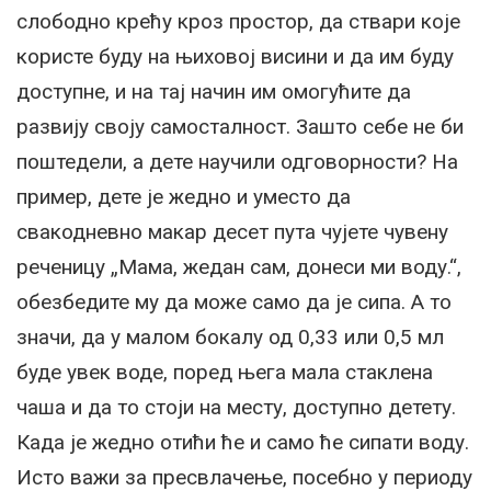
слободно крећу кроз простор, да ствари које
користе буду на њиховој висини и да им буду
доступне, и на тај начин им омогућите да
развију своју самосталност. Зашто себе не би
поштедели, а дете научили одговорности? На
пример, дете је жедно и уместо да
свакодневно макар десет пута чујете чувену
реченицу „Мама, жедан сам, донеси ми воду.“,
обезбедите му да може само да је сипа. А то
значи, да у малом бокалу од 0,33 или 0,5 мл
буде увек воде, поред њега мала стаклена
чаша и да то стоји на месту, доступно детету.
Када је жедно отићи ће и само ће сипати воду.
Исто важи за пресвлачење, посебно у периоду