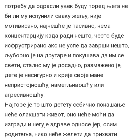
потребу да одрасли увек буду поред њега не
би ли му испунили сваку жељу, није
мотивисано, најчешће је пасивно, нема
концентарцију када ради нешто, често буде
исфрустрирано ако не успе да заврши нешто,
љуборно је на другаре и покушава да им се
свети, стално му је досадно, размажено је,
дете је несигурно и крије своје мане
непристојношћу, наметљивошћу или
агресивношћу.
Најгоре је то што детету себично понашање
неће олакшати живот, оно неће моћи да
изгради и негује здраве односе јер, осим
родитеља, нико неће желети да прихвати