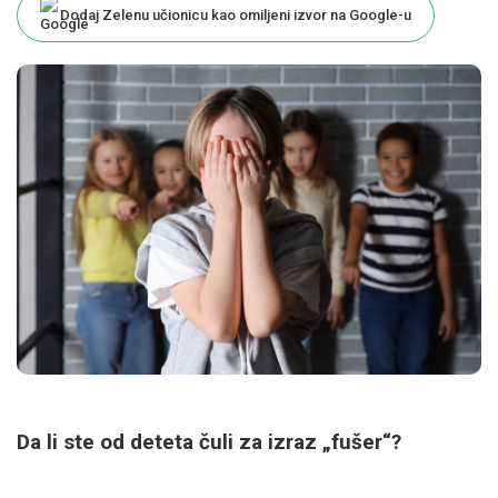
Dodaj Zelenu učionicu kao omiljeni izvor na Google-u
Da li ste od deteta čuli za izraz „fušer“?