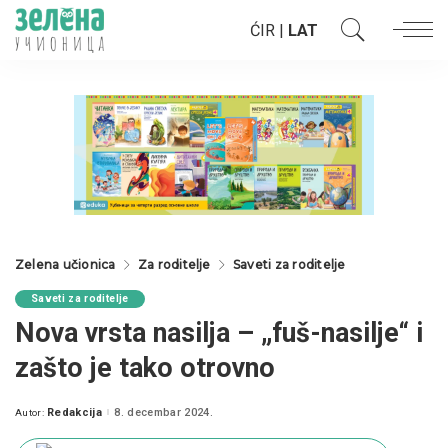
ĆIR
|
LAT
Zelena učionica
Za roditelje
Saveti za roditelje
Saveti za roditelje
Nova vrsta nasilja – „fuš-nasilje“ i
zašto je tako otrovno
Redakcija
8. decembar 2024.
Autor:
Posted
by