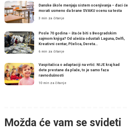
Danske škole menjaju sistem ocenjivanja – đaci će
morati usmeno da brane SVAKU ocenu sa testa
3 min za čitanje
Posle 70 godina – šta će biti s Beogradskim
sajmom knjiga? Od učešća odustali Laguna, Delfi,
Kreativni centar, Pčelica, Dereta…
6 min za čitanje
Vaspitačica o adaptaciji na vrtić: NIJE kraj kad
dete prestane da plače, to je samo faza
ravnodušnosti
10 min za čitanje
Možda će vam se svideti