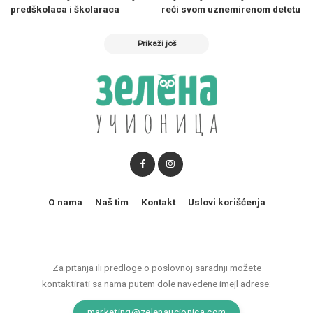
predškolaca i školaraca
reći svom uznemirenom detetu
Prikaži još
O nama
Naš tim
Kontakt
Uslovi korišćenja
Za pitanja ili predloge o poslovnoj saradnji možete
kontaktirati sa nama putem dole navedene imejl adrese:
marketing@zelenaucionica.com