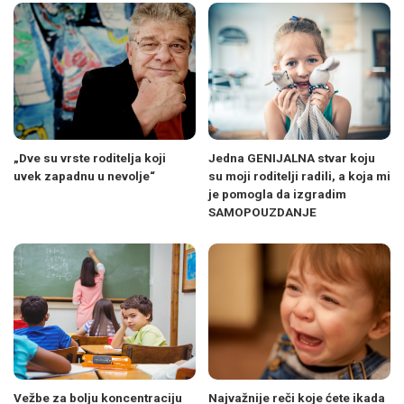
„Dve su vrste roditelja koji
Jedna GENIJALNA stvar koju
uvek zapadnu u nevolje“
su moji roditelji radili, a koja mi
je pomogla da izgradim
SAMOPOUZDANJE
Vežbe za bolju koncentraciju
Najvažnije reči koje ćete ikada