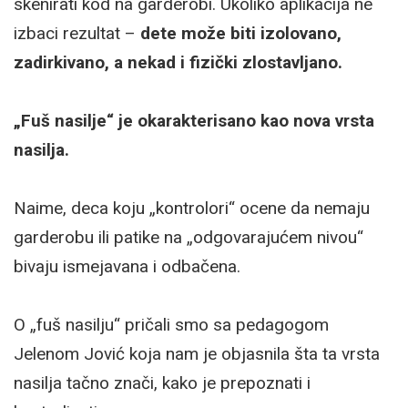
skenirati kod na garderobi. Ukoliko aplikacija ne
izbaci rezultat –
dete može biti izolovano,
zadirkivano, a nekad i fizički zlostavljano.
„Fuš nasilje“ je okarakterisano kao nova vrsta
nasilja.
Naime, deca koju „kontrolori“ ocene da nemaju
garderobu ili patike na „odgovarajućem nivou“
bivaju ismejavana i odbačena.
O „fuš nasilju“ pričali smo sa pedagogom
Jelenom Jović koja nam je objasnila šta ta vrsta
nasilja tačno znači, kako je prepoznati i