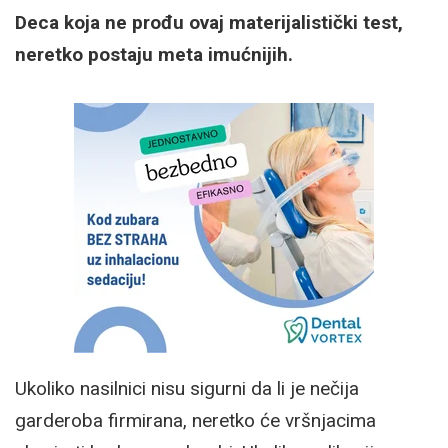
Deca koja ne prođu ovaj materijalistički test,
neretko postaju meta imućnijih.
Ukoliko nasilnici nisu sigurni da li je nečija
garderoba firmirana, neretko će vršnjacima