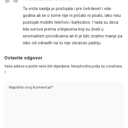
Ta vrsta nasilja je postojala i pre četrdeset i više
godina ali se o tome nije ni pričalo ni pisalo, iako nisu
postojali mobilni telefoni i barkodovi. I tada su deca
bila surova prema vršnjacima koji su živeli u
siromašnim porodicama ali ih je bilo znatno manje pa
niko od odraslih na to nije obraćao pažnju.
Ostavite odgovor
Vaša adresa e-pošte neće biti objavljena.
Neophodna polja su označena
*