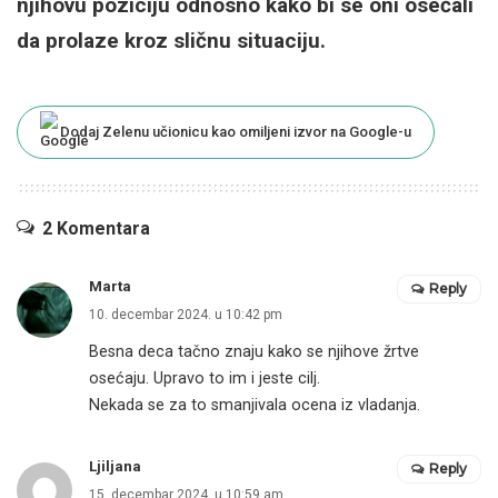
njihovu poziciju odnosno kako bi se oni osećali
da prolaze kroz sličnu situaciju.
Dodaj Zelenu učionicu kao omiljeni izvor na Google-u
2 Komentara
Marta
Reply
10. decembar 2024. u 10:42 pm
Besna deca tačno znaju kako se njihove žrtve
osećaju. Upravo to im i jeste cilj.
Nekada se za to smanjivala ocena iz vladanja.
Ljiljana
Reply
15. decembar 2024. u 10:59 am