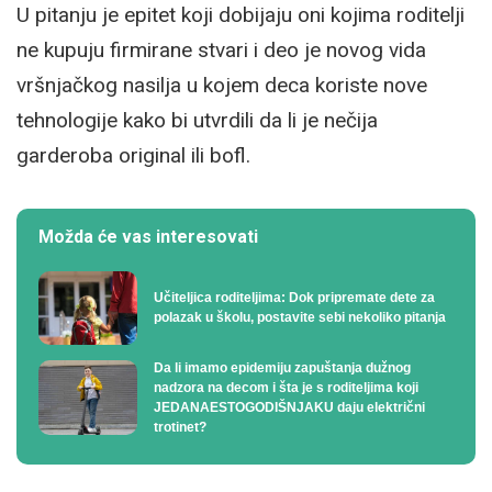
U pitanju je epitet koji dobijaju oni kojima roditelji
ne kupuju firmirane stvari i deo je novog vida
vršnjačkog nasilja u kojem deca koriste nove
tehnologije kako bi utvrdili da li je nečija
garderoba original ili bofl.
Možda će vas interesovati
Učiteljica roditeljima: Dok pripremate dete za
polazak u školu, postavite sebi nekoliko pitanja
Da li imamo epidemiju zapuštanja dužnog
nadzora na decom i šta je s roditeljima koji
JEDANAESTOGODIŠNJAKU daju električni
trotinet?