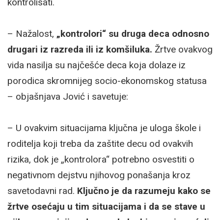
kontrolisati.
– Nažalost,
„kontrolori“ su druga deca odnosno
drugari iz razreda ili iz komšiluka.
Žrtve ovakvog
vida nasilja su najčešće deca koja dolaze iz
porodica skromnijeg socio-ekonomskog statusa
– objašnjava Jović i savetuje:
– U ovakvim situacijama ključna je uloga škole i
roditelja koji treba da zaštite decu od ovakvih
rizika, dok je „kontrolora“ potrebno osvestiti o
negativnom dejstvu njihovog ponašanja kroz
savetodavni rad.
Ključno je da razumeju kako se
žrtve osećaju u tim situacijama i da se stave u