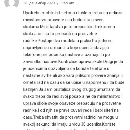
16. децембар 2023. у 11:59 am
Upotrebu mobilnih telefona i tableta treba da definise
ministarstvo prosvete i da bude ista u svim
skolama.Ministarstvo je to prepustilo direktorima
skola a oni su to prebacili na prosvetne
radnike.Postoje dva modela u praksi.Po jednom
napravljeni su ormarici u koje ucenici stavljaju
tekefone pre pocetka nastave a uzimaju ih po
zavrsetku nastave.Kontrolise uprava skole.Drugi je da
je ucenicima dozvoljeno da koriste telefone u
nastavne svrhe ali ako vara prilikom provere znanja ili
ometa rad na casu da se upise u napomenu i da bude
kaznjen.Ja sam pristalica ovog drugog.Smatram da
svako treba da radi svoj posao a ne da ministarstvo i
uprava skole svoje obaveze prebacuju na prosvetne
radnike.I od njih se prave cuvari reda i bebi siteri na
casu.Treba shvatiti da prosvetni radnici ne mogu u
svakoj sekundi da imaju u vidu 30 ucenika.Koriste