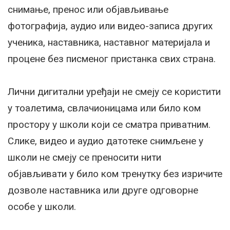
снимање, пренос или објављивање
фотографија, аудио или видео-записа других
ученика, наставника, наставног материјала и
процене без писменог пристанка свих страна.
Лични дигитални уређаји не смеју се користити
у тоалетима, свлачионицама или било ком
простору у школи који се сматра приватним.
Слике, видео и аудио датотеке снимљене у
школи не смеју се преносити нити
објављивати у било ком тренутку без изричите
дозволе наставника или друге одговорне
особе у школи.