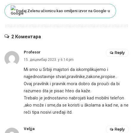
Dodaj Zelenu učionicu kao omiljeni izvor na Google-u
2 Коментара
Profesor
Reply
15. децембар 2023. у 6:14 pm
Mi smo u Srbiji majstori da iskomplikujemo i
najjednostavnije stvari,pravilnike,zakone,propise..
Ovaj pravilnik i pravnik mora dobro da prouči da bi
razumeo šta je pisac hteo da kaže.
Trebalo je jednostavno nabrojati kad mobilni telefon
,ako može i sme,da se koristi u školama a kad ne, a ne
reči tipa nosivi uređaji itd.
Veljja
Reply