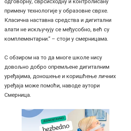
одговорну, сврсисходну и контролисану
примену технологије у образовне сврхе.
Класична наставна средства и дигитални
алати не искључују се међусобно, већ су
комплементарни.“ – стоји у смерницама.
С обзиром на то да многе школе нису
довољно добро опремљене дигиталним
уређајима, доношење и коришћење личних
уређаја може помоћи, наводе аутори
Смерница.