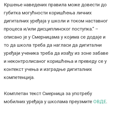
Кршење наведених правила може довести до
губитка могућности коришћења личних
дигиталних уређаја у школи и током наставног
процеса и/или дисциплинског поступка.“ –
описано је у Смерницама у којима се додаје и
то да школа треба да нагласи да дигитални
уређаји ученика треба да изађу из зоне забаве
и неконтролисаног коришћења и преведу се у
контекст учења и изградње дигиталних
компетенција.
Комплетан текст Смерница за употребу
мобилних уређаја у школама преузмите
ОВДЕ
.