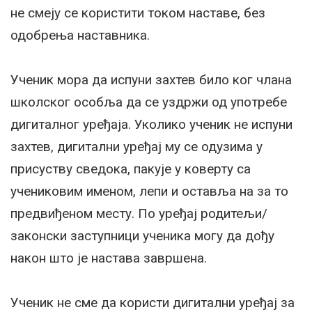
не смеју се користити током наставе, без
одобрења наставника.
Ученик мора да испуни захтев било ког члана
школског особља да се уздржи од употребе
дигиталног уређаја. Уколико ученик не испуни
захтев, дигитални уређај му се одузима у
присуству сведока, пакује у коверту са
учениковим именом, лепи и оставља на за то
предвиђеном месту. По уређај родитељи/
законски заступници ученика могу да дођу
након што је настава завршена.
Ученик не сме да користи дигитални уређај за