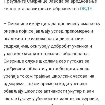
Преузмите Смернице Завода за вредновање
квалитета васпитања и образовања
ОВДЕ
.
– Смернице имају циљ да допринесу смањењу
ризика који се јављају услед прекомерне и
неадекватне изложености дигиталним
садржајима, осигурају добробит ученика и
унапреде квалитет њиховог образовања.
Смернице служе школама као путоказ за
уређивање области употребе дигиталних
уређаја током трајања школских часова, на
одморима, током времена када ученици
обављају школске активности унутар и ван
школе (укључујући посете, излете, екскурзије,