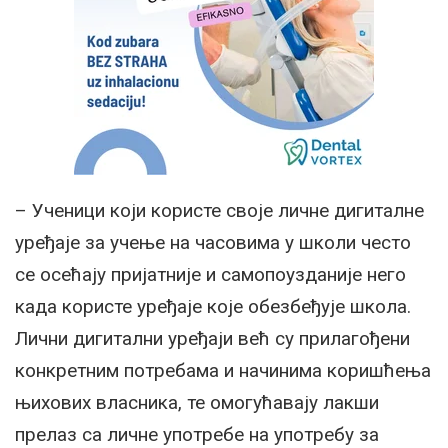
– Ученици који користе своје личне дигиталне
уређаје за учење на часовима у школи често
се осећају пријатније и самопоузданије него
када користе уређаје које обезбеђује школа.
Лични дигитални уређаји већ су прилагођени
конкретним потребама и начинима коришћења
њихових власника, те омогућавају лакши
прелаз са личне употребе на употребу за