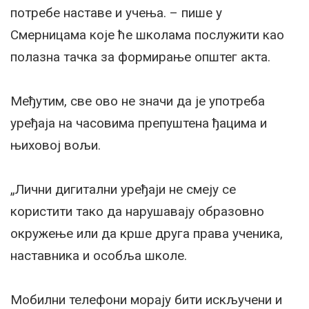
потребе наставе и учења. – пише у
Смерницама које ће школама послужити као
полазна тачка за формирање општег акта.
Међутим, све ово не значи да је употреба
уређаја на часовима препуштена ђацима и
њиховој вољи.
„Лични дигитални уређаји не смеју се
користити тако да нарушавају образовно
окружење или да крше друга права ученика,
наставника и особља школе.
Мобилни телефони морају бити искључени и