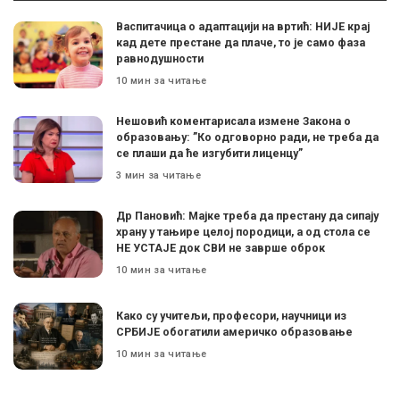
Васпитачица о адаптацији на вртић: НИЈЕ крај
кад дете престане да плаче, то је само фаза
равнодушности
10 мин за читање
Нешовић коментарисала измене Закона о
образовању: ”Ко одговорно ради, не треба да
се плаши да ће изгубити лиценцу”
3 мин за читање
Др Пановић: Мајке треба да престану да сипају
храну у тањире целој породици, а од стола се
НЕ УСТАЈЕ док СВИ не заврше оброк
10 мин за читање
Како су учитељи, професори, научници из
СРБИЈЕ обогатили америчко образовање
10 мин за читање