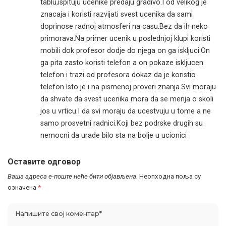
tablu,ispituju ucenike predaju gradivo.I od velikog je
znacaja i koristi razvijati svest ucenika da sami
doprinose radnoj atmosferi na casu.Bez da ih neko
primorava.Na primer ucenik u poslednjoj klupi koristi
mobili dok profesor dodje do njega on ga iskljuci.On
ga pita zasto koristi telefon a on pokaze iskljucen
telefon i trazi od profesora dokaz da je koristio
telefon.Isto je i na pismenoj proveri znanja.Svi moraju
da shvate da svest ucenika mora da se menja o skoli
jos u vrticu.I da svi moraju da ucestvuju u tome a ne
samo prosvetni radnici.Koji bez podrske drugih su
nemocni da urade bilo sta na bolje u ucionici
Оставите одговор
Ваша адреса е-поште неће бити објављена.
Неопходна поља су
означена
*