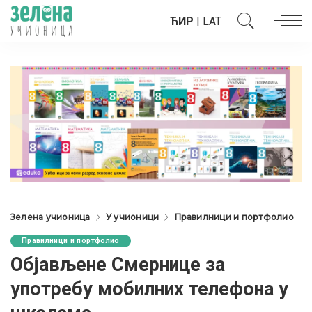
ЋИР
|
LAT
Зелена учионица
У учионици
Правилници и портфолио
Правилници и портфолио
Објављене Смернице за
употребу мобилних телефона у