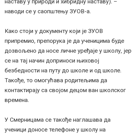
наставу у природи и хибридну наставу). –
наводи се у саопштењу ЗУОВ-а.
Како стоји у документу који је ЗУОВ
припремио, препорука је да ученицима буде
дозвољено да носе личне уређаје у школу, јер
се на тај начин доприноси њиховој
безбедности на путу до школе и од школе.
Такође, то омогућава родитељима да
контактирају са својом децом ван школског
времена.
У Смерницама се такође наглашава да
ученици доносе телефоне у школу на