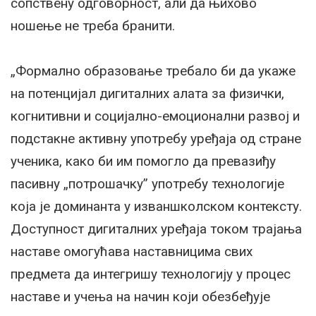
сопствену одговорност, али да њихово
ношење не треба бранити.
„Формално образовање требало би да укаже
на потенцијал дигиталних алата за физички,
когнитивни и социјално-емоционални развој и
подстакне активну употребу уређаја од стране
ученика, како би им помогло да превазиђу
пасивну „потрошачку” употребу технологије
која је доминанта у изваншколском контексту.
Доступност дигиталних уређаја током трајања
наставе омогућава наставницима свих
предмета да интегришу технологију у процес
наставе и учења на начин који обезбеђује