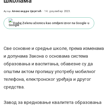
школама
Александра Цвјетић
14. децембар 2023.
Аутор:
Posted
by
Dodaj Zelenu učionicu kao omiljeni izvor na Google-u
Све основне и средње школе, према изменама
и допунама Закона о основама система
образовања и васпитања, обавезне су да
општим актом пропишу употребу мобилног
телефона, електронског уређаја и другог
средства.
Завод за вредновање квалитета образовања