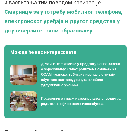
и васпитања тим поводом креирао је
Смернице за употребу мобилног телефона,
електронског уређаја и другог средства у
доуниверзитетском образовању.
Можда ће вас интересовати
ДРАСТИЧНЕ измене у предлогу новог Закона
о образовању: Савет родитеља смањен на
ОСАМ чланова, губитак лиценце у случају
обуставе наставе, укинута слобода
удруживања ученика
Правилник о упису у средњу школу: водич за
родитеље који не желе изненађења