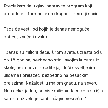
Predlažem da u glavi napravite program koji
prerađuje informacije na drugačiji, realniji način.
Tada će vesti, od kojih je danas nemoguće
pobeći, zvučati ovako:
„Danas su milioni dece, širom sveta, uzrasta od 8
do 18 godina, bezbedno stigli svojim kućama iz
škole, bez nadzora roditelja, idući osvetljenim
ulicama i prelazeći bezbedno na pešačkim
prelazima. Nažalost, u malom gradu, na severu
Nemačke, jedno, od više miliona dece koja su išla
sama, doživelo je saobraćajnu nesreću…“