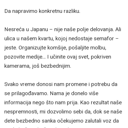
Da napravimo konkretnu razliku.
Nesreća u Japanu – nije naše polje delovanja. Ali
ulica u našem kvartu, kojoj nedostaje semafor –
jeste. Organizujte komšije, pošaljite molbu,
pozovite medije… I učinite ovaj svet, pokriven
kamerama, još bezbednijim.
Svako vreme donosi nam promene i potrebu da
se prilagođavamo. Nama je donelo više
informacija nego što nam prija. Kao rezultat naše
nespremnosti, mi dozvolimo sebi da, dok se naše
dete bezbedno sanka očekujemo zalutali voz da