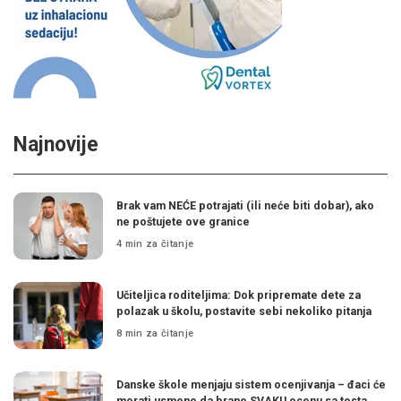
Najnovije
Brak vam NEĆE potrajati (ili neće biti dobar), ako
ne poštujete ove granice
4 min za čitanje
Učiteljica roditeljima: Dok pripremate dete za
polazak u školu, postavite sebi nekoliko pitanja
8 min za čitanje
Danske škole menjaju sistem ocenjivanja – đaci će
morati usmeno da brane SVAKU ocenu sa testa