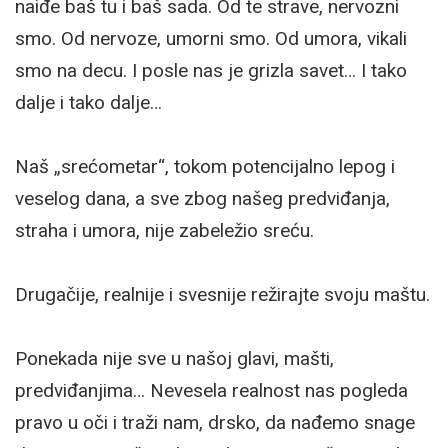
naiđe baš tu i baš sada. Od te strave, nervozni
smo. Od nervoze, umorni smo. Od umora, vikali
smo na decu. I posle nas je grizla savet… I tako
dalje i tako dalje…
Naš „srećometar“, tokom potencijalno lepog i
veselog dana, a sve zbog našeg predviđanja,
straha i umora, nije zabeležio sreću.
Drugačije, realnije i svesnije režirajte svoju maštu.
Ponekada nije sve u našoj glavi, mašti,
predviđanjima… Nevesela realnost nas pogleda
pravo u oči i traži nam, drsko, da nađemo snage