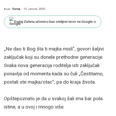
Sanja
15. januar 2020.
Autor:
Posted
by
Dodaj Zelenu učionicu kao omiljeni izvor na Google-u
„Ne dao ti Bog šta ti majka misli”, govori šaljivi
zaključak koji su donele prethodne generacije.
Svaka nova generacija roditelja isti zaključak
ponavlja od momenta kada su čuli „Čestitamo,
postali ste majka/otac”, pa do kraja života.
Opštepoznato je da u svakoj šali ima bar pola
istine, a u ovoj i mnogo više.