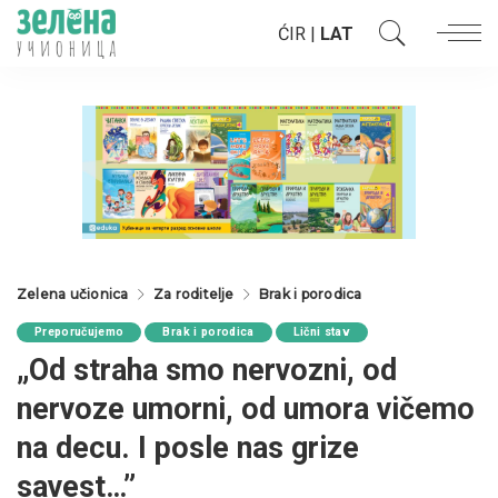
ĆIR
|
LAT
Zelena učionica
Za roditelje
Brak i porodica
Preporučujemo
Brak i porodica
Lični stav
„Od straha smo nervozni, od
nervoze umorni, od umora vičemo
na decu. I posle nas grize
savest…”