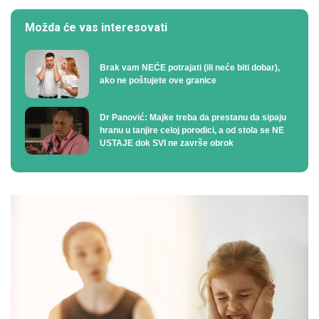
Možda će vas interesovati
Brak vam NEĆE potrajati (ili neće biti dobar),
ako ne poštujete ove granice
Dr Panović: Majke treba da prestanu da sipaju
hranu u tanjire celoj porodici, a od stola se NE
USTAJE dok SVI ne završe obrok