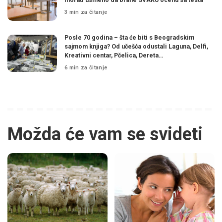
3 min za čitanje
Posle 70 godina – šta će biti s Beogradskim
sajmom knjiga? Od učešća odustali Laguna, Delfi,
Kreativni centar, Pčelica, Dereta…
6 min za čitanje
Možda će vam se svideti