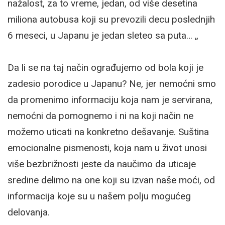
nažalost, za to vreme, jedan, od više desetina
miliona autobusa koji su prevozili decu poslednjih
6 meseci, u Japanu je jedan sleteo sa puta… „
Da li se na taj način ograđujemo od bola koji je
zadesio porodice u Japanu? Ne, jer nemoćni smo
da promenimo informaciju koja nam je servirana,
nemoćni da pomognemo i ni na koji način ne
možemo uticati na konkretno dešavanje. Suština
emocionalne pismenosti, koja nam u život unosi
više bezbrižnosti jeste da naučimo da uticaje
sredine delimo na one koji su izvan naše moći, od
informacija koje su u našem polju mogućeg
delovanja.