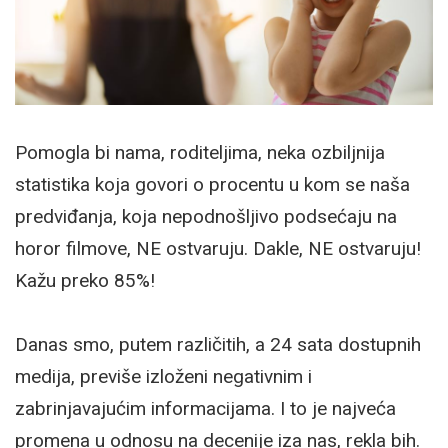
Pomogla bi nama, roditeljima, neka ozbiljnija
statistika koja govori o procentu u kom se naša
predviđanja, koja nepodnošljivo podsećaju na
horor filmove, NE ostvaruju. Dakle, NE ostvaruju!
Kažu preko 85%!
Danas smo, putem različitih, a 24 sata dostupnih
medija, previše izloženi negativnim i
zabrinjavajućim informacijama. I to je najveća
promena u odnosu na decenije iza nas, rekla bih.