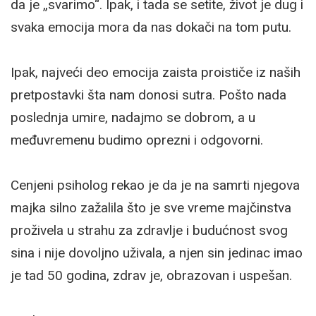
da je „svarimo“. Ipak, i tada se setite, život je dug i
svaka emocija mora da nas dokači na tom putu.
Ipak, najveći deo emocija zaista proističe iz naših
pretpostavki šta nam donosi sutra. Pošto nada
poslednja umire, nadajmo se dobrom, a u
međuvremenu budimo oprezni i odgovorni.
Cenjeni psiholog rekao je da je na samrti njegova
majka silno zažalila što je sve vreme majčinstva
proživela u strahu za zdravlje i budućnost svog
sina i nije dovoljno uživala, a njen sin jedinac imao
je tad 50 godina, zdrav je, obrazovan i uspešan.