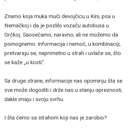
Znamo koja muka muči devojčicu u Kini, psa u
Nemačkoj i da je pozlilo vozaču autobusa u
Grčkoj. Saosećamo, naravno, ali ne možemo da
pomognemo. Informacija i nemoć, u kombinaciji,
pretvaraju se, neprimetno u strah i uvlače se, što
se kaže „u kosti“.
Sa druge strane, informacije nas opominju šta se
sve može dogoditi i drže nas u stanju opreznosti,
dakle imaju i svoju svrhu.
I šta ćemo sa strahom koji nas je zarobio?