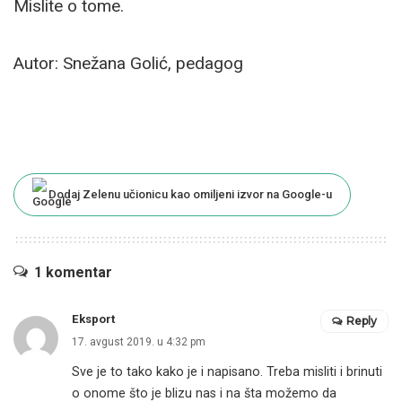
Mislite o tome.
Autor: Snežana Golić, pedagog
Dodaj Zelenu učionicu kao omiljeni izvor na Google-u
1 komentar
Eksport
Reply
17. avgust 2019. u 4:32 pm
Sve je to tako kako je i napisano. Treba misliti i brinuti
o onome što je blizu nas i na šta možemo da