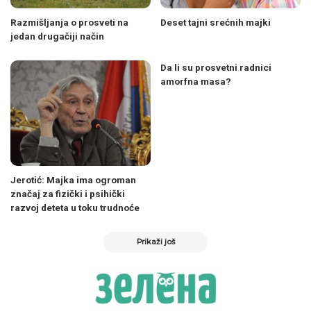
Razmišljanja o prosveti na
Deset tajni srećnih majki
jedan drugačiji način
Da li su prosvetni radnici
amorfna masa?
Jerotić: Majka ima ogroman
značaj za fizički i psihički
razvoj deteta u toku trudnoće
Prikaži još