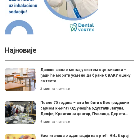
Најновије
Данске школе мењају систем оцењивања –
ђаци ће морати усмено да бране СВАКУ оцену
са теста
3 мин за читање
После 70 година – шта ће бити с Београдским
сајмом књига? Од учешћа одустали Лагуна,
Делфи, Креативни центар, Пчелица, Дерета…
6 мин за читање
Васпитачица о адаптацији на вртић: НИЈЕ крај