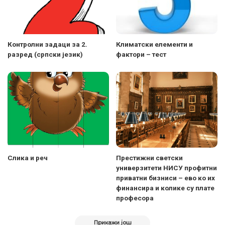
Контролни задаци за 2.
Климатски елементи и
разред (српски језик)
фактори – тест
Слика и реч
Престижни светски
универзитети НИСУ профитни
приватни бизниси – ево ко их
финансира и колике су плате
професора
Прикажи још