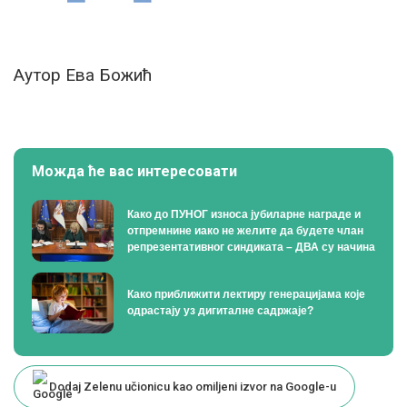
Аутор Ева Божић
Можда ће вас интересовати
Како до ПУНОГ износа јубиларне награде и
отпремнине иако не желите да будете члан
репрезентативног синдиката – ДВА су начина
Како приближити лектиру генерацијама које
одрастају уз дигиталне садржаје?
Dodaj Zelenu učionicu kao omiljeni izvor na Google-u