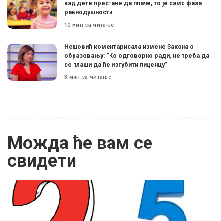
кад дете престане да плаче, то је само фаза
равнодушности
10 мин за читање
Нешовић коментарисала измене Закона о
образовању: ”Ко одговорно ради, не треба да
се плаши да ће изгубити лиценцу”
3 мин за читање
Можда ће вам се
свидети