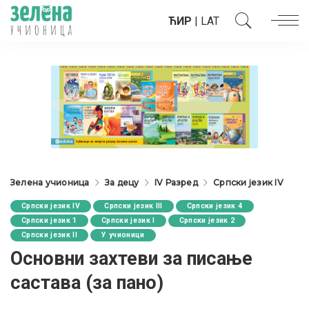
ЋИР
|
LAT
Зелена учионица
За децу
IV Разред
Српски језик IV
Српски језик IV
Српски језик III
Српски језик 4
Српски језик 1
Српски језик I
Српски језик 2
Српски језик II
У учионици
Oсновни захтеви за писање
састава (за пано)