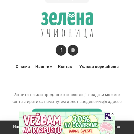
О нама
Наш тим
Контакт
Услови коришћења
За питања или предлоге о пословној сарадњи можете
контактирати са нама путем доле наведене имејл адресе:
×
marketing@zelenaucionica.com
Наш вебсајт користи колачиће да побољша ваше искуство.