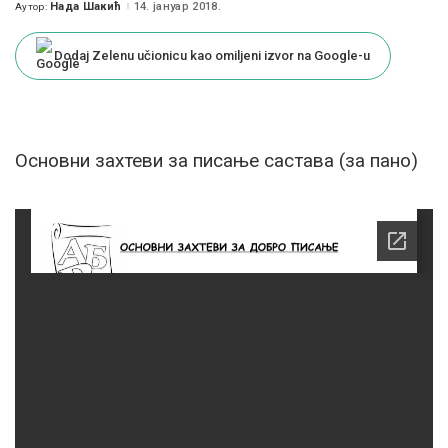
Нада Шакић
14. јануар 2018.
Аутор:
Posted
by
Dodaj Zelenu učionicu kao omiljeni izvor na Google-u
Oсновни захтеви за писање састава (за пано)