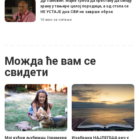
Др Пановић: Мајке треба да престану да сипају
храну у тањире целој породици, а од стола се
НЕ УСТАЈЕ док СВИ не заврше оброк
10 мин за читање
Можда ће вам се
свидети
Мој кућни љубимац (примери
Изабрана НАЈЛЕПША реч у