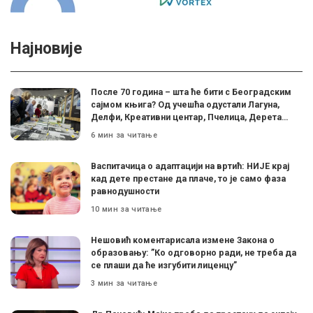
Најновије
После 70 година – шта ће бити с Београдским
сајмом књига? Од учешћа одустали Лагуна,
Делфи, Креативни центар, Пчелица, Дерета…
6 мин за читање
Васпитачица о адаптацији на вртић: НИЈЕ крај
кад дете престане да плаче, то је само фаза
равнодушности
10 мин за читање
Нешовић коментарисала измене Закона о
образовању: ”Ко одговорно ради, не треба да
се плаши да ће изгубити лиценцу”
3 мин за читање