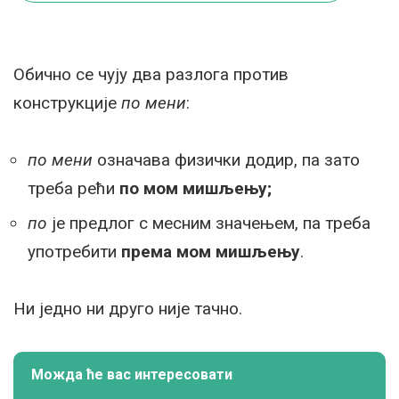
Обично се чују два разлога против
конструкције
по мени
:
по мени
означава физички додир, па зато
треба рећи
по мом мишљењу;
по
је предлог с месним значењем, па треба
употребити
према мом мишљењу
.
Ни једно ни друго није тачно.
Можда ће вас интересовати