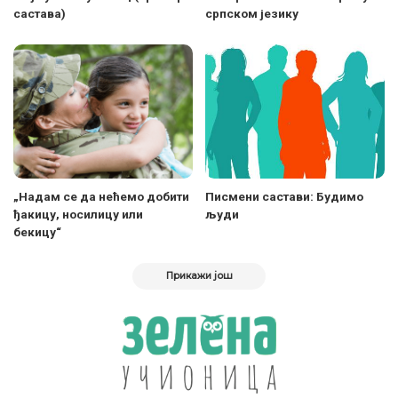
састава)
српском језику
„Надам се да нећемо добити
Писмени састави: Будимо
ђакицу, носилицу или
људи
бекицу“
Прикажи још