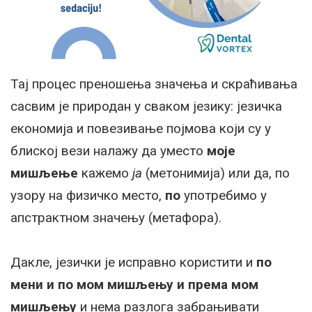
Тај процес преношења значења и скраћивања
сасвим је природан у сваком језику: језичка
економија и повезивање појмова који су у
блиској вези налажу да уместо
моје
мишљење
кажемо
ја
(метонимија) или да, по
узору на физичко место,
по
употребимо у
апстрактном значењу (метафора).
Дакле, језички је исправно користити и
по
мени и по мом мишљењу и према мом
мишљењу
и нема разлога забрањивати