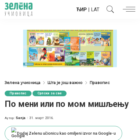
ЋИР
|
LAT
Зелена учионица
Шта је још важно
Правопис
Правопис
Српски за све
По мени или по мом мишљењу
Sanja
31. март 2016.
Аутор:
Posted
by
Dodaj Zelenu učionicu kao omiljeni izvor na Google-u