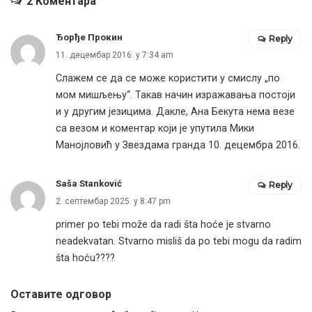
2 Коментара
Ђорђе Прокин
Reply
11. децембар 2016. у 7:34 am
Слажем се да се може користити у смислу „по
мом мишљењу“. Такав начин изражавања постоји
и у другим језицима. Дакле, Ана Бекута нема везе
са везом и коментар који је упутила Мики
Манојловић у Звездама гранда 10. децембра 2016.
Saša Stanković
Reply
2. септембар 2025. у 8:47 pm
primer po tebi može da radi šta hoće je stvarno
neadekvatan. Stvarno misliš da po tebi mogu da radim
šta hoću????
Оставите одговор