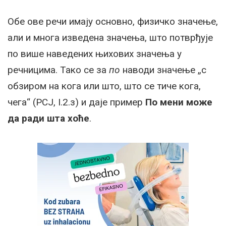
Обе ове речи имају основно, физичко значење,
али и многа изведена значења, што потврђује
по више наведених њихових значења у
речницима. Тако се за
по
наводи значење „с
обзиром на кога или што, што се тиче кога,
чега“ (РСЈ, I.2.з) и даје пример
По мени може
да ради шта хоће
.