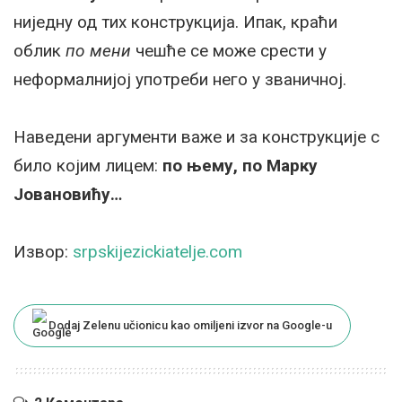
ниједну од тих конструкција. Ипак, краћи
облик
по мени
чешће се може срести у
неформалнијој употреби него у званичној.
Наведени аргументи важе и за конструкције с
било којим лицем:
по њему, по Марку
Јовановићу…
Извор:
srpskijezickiatelje.com
Dodaj Zelenu učionicu kao omiljeni izvor na Google-u