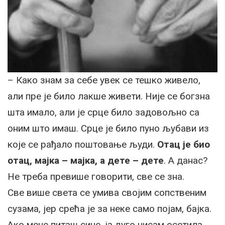
– Како знам за себе увек се тешко живело,
али пре је било лакше живети. Није се богзна
шта имало, али је срце било задовољно са
оним што имаш. Срце је било пуно љубави из
које се рађало поштовање људи.
Отац је био
отац, мајка – мајка, а дете – дете
. А данас?
Не треба превише говорити, све се зна.
Све више света се умива својим сопственим
сузама, јер срећа је за неке само појам, бајка.
Ако мене питаш сине, ја дуго нисам осетила