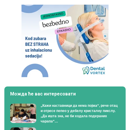
Можда ће вас интересовати
„Кажи наставници да нема појма“, рече отац
и отресе пепео у дебелу кристалну пикслу.
„Да ишта зна, не би ходала подераних
чарапа“…