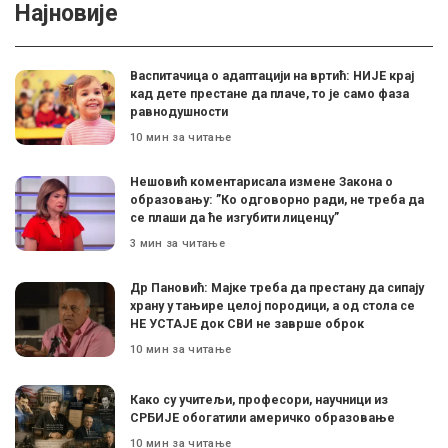
Најновије
Васпитачица о адаптацији на вртић: НИЈЕ крај
кад дете престане да плаче, то је само фаза
равнодушности
10 мин за читање
Нешовић коментарисала измене Закона о
образовању: ”Ко одговорно ради, не треба да
се плаши да ће изгубити лиценцу”
3 мин за читање
Др Пановић: Мајке треба да престану да сипају
храну у тањире целој породици, а од стола се
НЕ УСТАЈЕ док СВИ не заврше оброк
10 мин за читање
Како су учитељи, професори, научници из
СРБИЈЕ обогатили америчко образовање
10 мин за читање