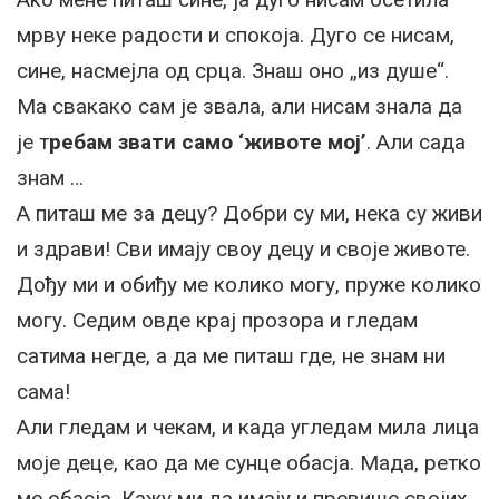
мрву неке радости и спокоја. Дуго се нисам,
сине, насмејла од срца. Знаш оно „из душе“.
Ма свакако сам је звала, али нисам знала да
је т
ребам звати само ‘животе мој’
. Али сада
знам …
А питаш ме за децу? Добри су ми, нека су живи
и здрави! Сви имају своу децу и своје животе.
Дођу ми и обиђу ме колико могу, пруже колико
могу. Седим овде крај прозора и гледам
сатима негде, а да ме питаш где, не знам ни
сама!
Али гледам и чекам, и када угледам мила лица
моје деце, као да ме сунце обасја. Мада, ретко
ме обасја. Кажу ми да имају и превише својих