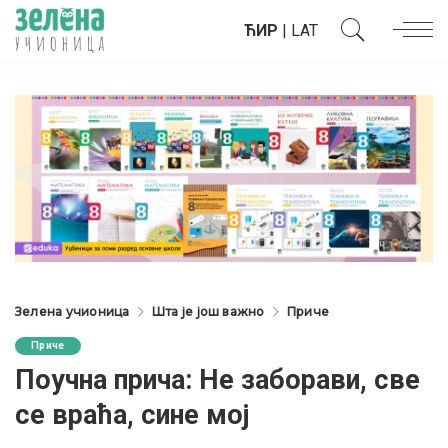
ЋИР
|
LAT
Зелена учионица
Шта је још важно
Приче
Приче
Поучна прича: Не заборави, све
се враћа, сине мој