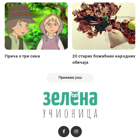
Прича о три сина
20 старих божићних народних
обичаја
Прикажи још