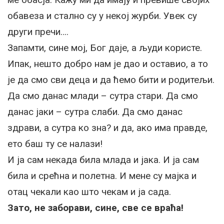
обавеза и стално су у некој журби. Увек су
други пречи….
Запамти, сине мој, Бог даје, а људи користе.
Ипак, нешто добро нам је дао и оставио, а то
је да смо сви деца и да ћемо бити и родитељи.
Да смо данас млади – сутра стари. Да смо
данас јаки – сутра слаби. Да смо данас
здрави, а сутра ко зна? и да, ако има правде,
ето баш ту се налази!
И ја сам некада била млада и јака. И ја сам
била и срећна и полетна. И мене су мајка и
отац чекали као што чекам и ја сада.
Зато, не заборави, сине, све се враћа!