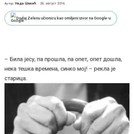
Нада Шакић
26. август 2016.
Аутор:
Posted
by
Dodaj Zelenu učionicu kao omiljeni izvor na Google-u
– Била јесу, па прошла, па опет, опет дошла,
нека тешка времена, синко мој! – рекла је
старица.