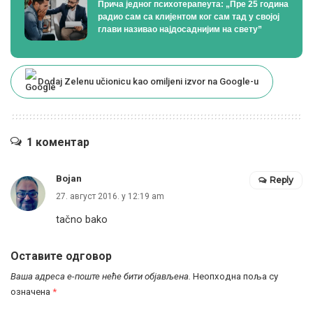
Прича једног психотерапеута: „Пре 25 година
радио сам са клијентом ког сам тад у својој
глави називао најдосаднијим на свету”
Dodaj Zelenu učionicu kao omiljeni izvor na Google-u
1 коментар
Bojan
Reply
27. август 2016. у 12:19 am
tačno bako
Оставите одговор
Ваша адреса е-поште неће бити објављена.
Неопходна поља су
означена
*