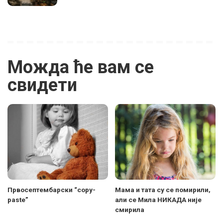
Можда ће вам се
свидети
Првосептембарски “copy-
Мама и тата су се помирили,
paste”
али се Мила НИКАДА није
смирила