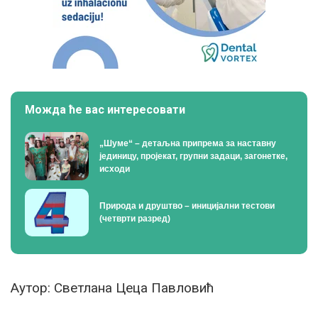
Можда ће вас интересовати
„Шуме“ – детаљна припрема за наставну
јединицу, пројекат, групни задаци, загонетке,
исходи
Природа и друштво – иницијални тестови
(четврти разред)
Аутор: Светлана Цеца Павловић