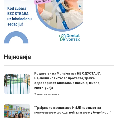
Најновије
Родитељи из Мрчајеваца НЕ ОДУСТАЈУ:
Најавили нови талас протеста, траже
одговорност виновника насиља, школе,
институција
7 мин за читање
”Грађанско васпитање НИЈЕ предмет за
попуњавање фонда, већ улагање у будућност”