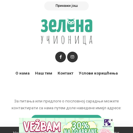
Прикажи још
О нама
Наш тим
Контакт
Услови коришћења
За питања или предлоге о пословној сарадњи можете
контактирати са нама путем доле наведене имејл адресе:
×
marketing@zelenaucionica.com
Наш вебсајт користи колачиће да побољша ваше искуство.