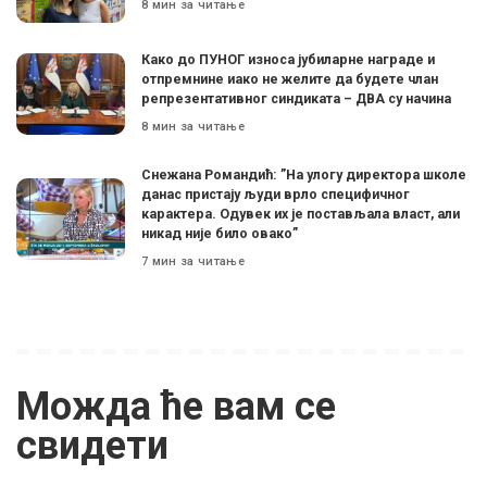
8 мин за читање
Како до ПУНОГ износа јубиларне награде и
отпремнине иако не желите да будете члан
репрезентативног синдиката – ДВА су начина
8 мин за читање
Снежана Романдић: ”На улогу директора школе
данас пристају људи врло специфичног
карактера. Одувек их је постављала власт, али
никад није било овако”
7 мин за читање
Можда ће вам се
свидети