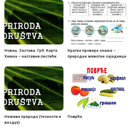
Новац. Застава. Грб. Карта.
Кратке провере знања –
Химна – наставни листићи
природне животне заједнице
Нежива природа (течности и
Поврће
ваздух)