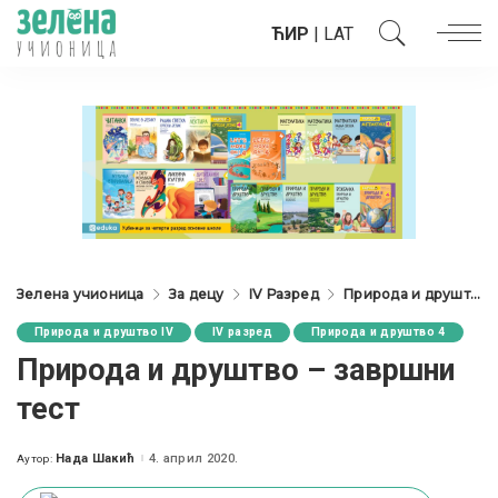
ЋИР
|
LAT
Зелена учионица
За децу
IV Разред
Природа и друштво IV
Природа и друштво IV
IV разред
Природа и друштво 4
Природа и друштво – завршни
тест
Нада Шакић
4. април 2020.
Аутор:
Posted
by