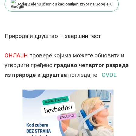
Dodaj Zelenu učionicu kao omiljeni izvor na Google-u
Природа и друштво – завршни тест
ОНЛАЈН
провере којима можете обновити и
утврдити пређено
градиво четвртог разреда
из природе и друштва
погледајте
OVDE