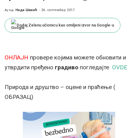
Нада Шакић
26. септембар 2017.
Аутор:
Posted
by
Dodaj Zelenu učionicu kao omiljeni izvor na Google-u
ОНЛАЈН
провере којима можете обновити и
утврдити пређено
градиво
погледајте
OVDE
Природа и друштво – оцене и праћење (
ОБРАЗАЦ)