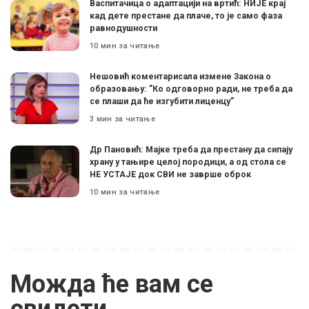
Васпитачица о адаптацији на вртић: НИЈЕ крај
кад дете престане да плаче, то је само фаза
равнодушности
10 мин за читање
Нешовић коментарисала измене Закона о
образовању: ”Ко одговорно ради, не треба да
се плаши да ће изгубити лиценцу”
3 мин за читање
Др Пановић: Мајке треба да престану да сипају
храну у тањире целој породици, а од стола се
НЕ УСТАЈЕ док СВИ не заврше оброк
10 мин за читање
Можда ће вам се