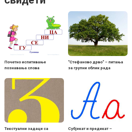
свидети
Почетно испитивање
"Стефаново дрво" – питања
познавања слова
за групни облик рада
Текстуални задаци са
Cубјекат и предикат –