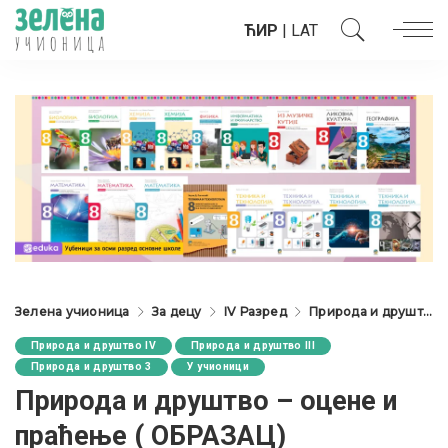
ЋИР
|
LAT
Зелена учионица
За децу
IV Разред
Природа и друштво IV
Природа и друштво IV
Природа и друштво III
Природа и друштво 3
У учионици
Природа и друштво – оцене и
праћење ( ОБРАЗАЦ)