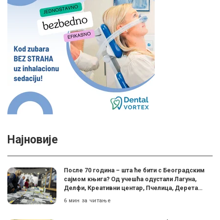
Најновије
После 70 година – шта ће бити с Београдским
сајмом књига? Од учешћа одустали Лагуна,
Делфи, Креативни центар, Пчелица, Дерета…
6 мин за читање